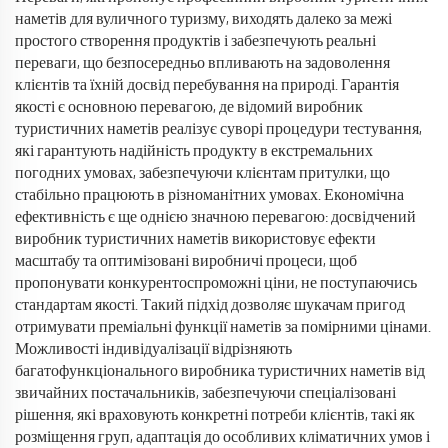
наметів для вуличного туризму, виходять далеко за межі
простого створення продуктів і забезпечують реальні
переваги, що безпосередньо впливають на задоволення
клієнтів та їхній досвід перебування на природі. Гарантія
якості є основною перевагою, де відомий виробник
туристичних наметів реалізує суворі процедури тестування,
які гарантують надійність продукту в екстремальних
погодних умовах, забезпечуючи клієнтам притулки, що
стабільно працюють в різноманітних умовах. Економічна
ефективність є ще однією значною перевагою: досвідчений
виробник туристичних наметів використовує ефекти
масштабу та оптимізовані виробничі процеси, щоб
пропонувати конкурентоспроможні ціни, не поступаючись
стандартам якості. Такий підхід дозволяє шукачам пригод
отримувати преміальні функції наметів за помірними цінами.
Можливості індивідуалізації відрізняють
багатофункціонального виробника туристичних наметів від
звичайних постачальників, забезпечуючи спеціалізовані
рішення, які враховують конкретні потреби клієнтів, такі як
розміщення груп, адаптація до особливих кліматичних умов і