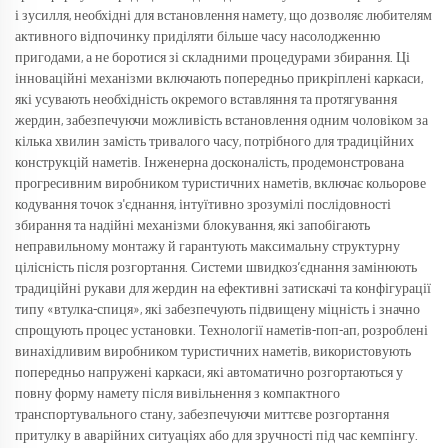
і зусилля, необхідні для встановлення намету, що дозволяє любителям
активного відпочинку приділяти більше часу насолодженню
пригодами, а не боротися зі складними процедурами збирання. Ці
інноваційні механізми включають попередньо прикріплені каркаси,
які усувають необхідність окремого вставляння та протягування
жердин, забезпечуючи можливість встановлення одним чоловіком за
кілька хвилин замість тривалого часу, потрібного для традиційних
конструкцій наметів. Інженерна досконалість, продемонстрована
прогресивним виробником туристичних наметів, включає кольорове
кодування точок з'єднання, інтуїтивно зрозумілі послідовності
збирання та надійні механізми блокування, які запобігають
неправильному монтажу й гарантують максимальну структурну
цілісність після розгортання. Системи швидкоз’єднання замінюють
традиційні рукави для жердин на ефективні затискачі та конфігурації
типу «втулка-спиця», які забезпечують підвищену міцність і значно
спрощують процес установки. Технології наметів-поп-ап, розроблені
винахідливим виробником туристичних наметів, використовують
попередньо напружені каркаси, які автоматично розгортаються у
повну форму намету після вивільнення з компактного
транспортувального стану, забезпечуючи миттєве розгортання
притулку в аварійних ситуаціях або для зручності під час кемпінгу.