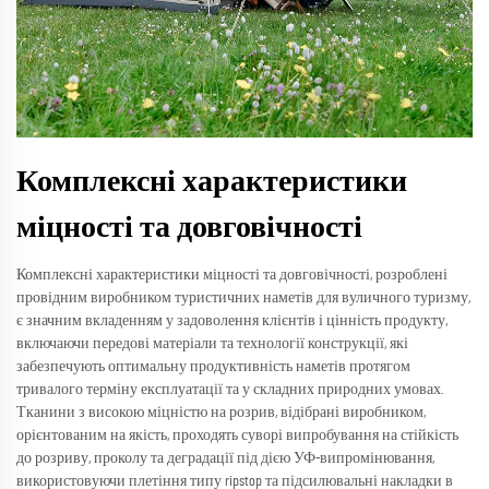
Комплексні характеристики
міцності та довговічності
Комплексні характеристики міцності та довговічності, розроблені
провідним виробником туристичних наметів для вуличного туризму,
є значним вкладенням у задоволення клієнтів і цінність продукту,
включаючи передові матеріали та технології конструкції, які
забезпечують оптимальну продуктивність наметів протягом
тривалого терміну експлуатації та у складних природних умовах.
Тканини з високою міцністю на розрив, відібрані виробником,
орієнтованим на якість, проходять суворі випробування на стійкість
до розриву, проколу та деградації під дією УФ-випромінювання,
використовуючи плетіння типу ripstop та підсилювальні накладки в