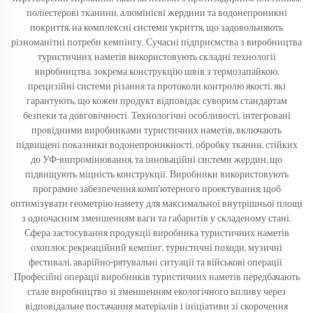
поліестерові тканини, алюмінієві жердини та водонепроникні
покриття, на комплексні системи укриття, що задовольняють
різноманітні потреби кемпінгу. Сучасні підприємства з виробництва
туристичних наметів використовують складні технології
виробництва, зокрема конструкцію швів з термозапайкою,
прецизійні системи різання та протоколи контролю якості, які
гарантують, що кожен продукт відповідає суворим стандартам
безпеки та довговічності. Технологічні особливості, інтегровані
провідними виробниками туристичних наметів, включають
підвищені показники водонепроникності, обробку тканин, стійких
до УФ-випромінювання, та інноваційні системи жердин, що
підвищують міцність конструкції. Виробники використовують
програмне забезпечення комп’ютерного проектування, щоб
оптимізувати геометрію намету для максимальної внутрішньої площі
з одночасним зменшенням ваги та габаритів у складеному стані.
Сфера застосування продукції виробника туристичних наметів
охоплює рекреаційний кемпінг, туристичні походи, музичні
фестивалі, аварійно-рятувальні ситуації та військові операції.
Професійні операції виробників туристичних наметів передбачають
стале виробництво зі зменшенням екологічного впливу через
відповідальне постачання матеріалів і ініціативи зі скорочення