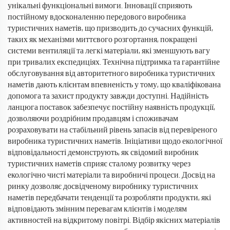
унікальні функціональні вимоги. Інновації сприяють
постійному вдосконаленню передового виробника
туристичних наметів, що призводить до сучасних функцій,
таких як механізми миттєвого розгортання, покращені
системи вентиляції та легкі матеріали, які зменшують вагу
при тривалих експедиціях. Технічна підтримка та гарантійне
обслуговування від авторитетного виробника туристичних
наметів дають клієнтам впевненість у тому, що кваліфікована
допомога та захист продукту завжди доступні. Надійність
ланцюга поставок забезпечує постійну наявність продукції,
дозволяючи роздрібним продавцям і споживачам
розраховувати на стабільний рівень запасів від перевіреного
виробника туристичних наметів. Ініціативи щодо екологічної
відповідальності демонструють, як свідомий виробник
туристичних наметів сприяє сталому розвитку через
екологічно чисті матеріали та виробничі процеси. Досвід на
ринку дозволяє досвідченому виробнику туристичних
наметів передбачати тенденції та розробляти продукти, які
відповідають змінним перевагам клієнтів і моделям
активностей на відкритому повітрі. Відбір якісних матеріалів