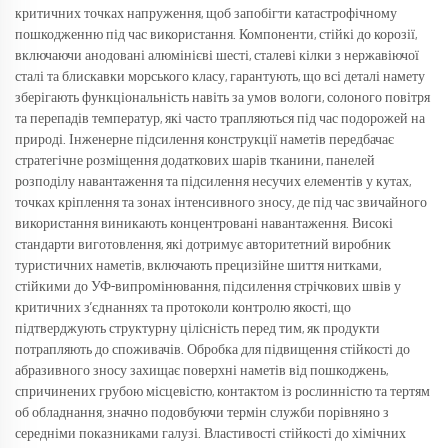
критичних точках напруження, щоб запобігти катастрофічному
пошкодженню під час використання. Компоненти, стійкі до корозії,
включаючи анодовані алюмінієві шесті, сталеві кілки з нержавіючої
сталі та блискавки морського класу, гарантують, що всі деталі намету
зберігають функціональність навіть за умов вологи, солоного повітря
та перепадів температур, які часто трапляються під час подорожей на
природі. Інженерне підсилення конструкції наметів передбачає
стратегічне розміщення додаткових шарів тканини, панелей
розподілу навантаження та підсилення несучих елементів у кутах,
точках кріплення та зонах інтенсивного зносу, де під час звичайного
використання виникають концентровані навантаження. Високі
стандарти виготовлення, які дотримує авторитетний виробник
туристичних наметів, включають прецизійне шиття нитками,
стійкими до УФ-випромінювання, підсилення стрічкових швів у
критичних з’єднаннях та протоколи контролю якості, що
підтверджують структурну цілісність перед тим, як продукти
потрапляють до споживачів. Обробка для підвищення стійкості до
абразивного зносу захищає поверхні наметів від пошкоджень,
спричинених грубою місцевістю, контактом із рослинністю та тертям
об обладнання, значно подовбуючи термін служби порівняно з
середніми показниками галузі. Властивості стійкості до хімічних