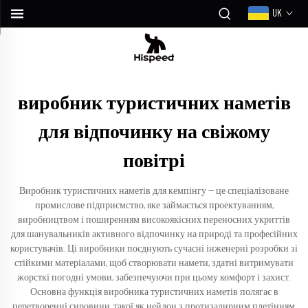
UK
виробник туристичних наметів
для відпочинку на свіжому
повітрі
Виробник туристичних наметів для кемпінгу — це спеціалізоване
промислове підприємство, яке займається проектуванням,
виробництвом і поширенням високоякісних переносних укриттів
для шанувальників активного відпочинку на природі та професійних
користувачів. Ці виробники поєднують сучасні інженерні розробки зі
стійкими матеріалами, щоб створювати намети, здатні витримувати
жорсткі погодні умови, забезпечуючи при цьому комфорт і захист.
Основна функція виробника туристичних наметів полягає в
перетворенні сировини, такої як нейлон з протизадирним плетінням,