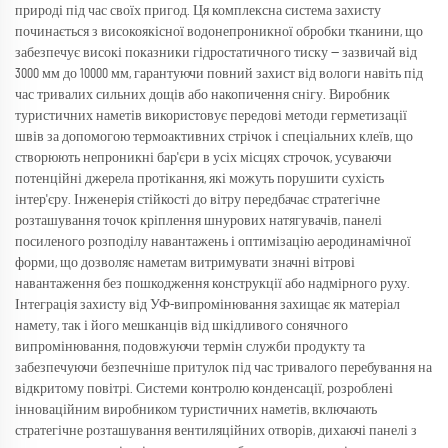
природі під час своїх пригод. Ця комплексна система захисту
починається з високоякісної водонепроникної обробки тканини, що
забезпечує високі показники гідростатичного тиску — зазвичай від
3000 мм до 10000 мм, гарантуючи повний захист від вологи навіть під
час тривалих сильних дощів або накопичення снігу. Виробник
туристичних наметів використовує передові методи герметизації
швів за допомогою термоактивних стрічок і спеціальних клеїв, що
створюють непроникні бар'єри в усіх місцях строчок, усуваючи
потенційні джерела протікання, які можуть порушити сухість
інтер'єру. Інженерія стійкості до вітру передбачає стратегічне
розташування точок кріплення шнурових натягувачів, панелі
посиленого розподілу навантажень і оптимізацію аеродинамічної
форми, що дозволяє наметам витримувати значні вітрові
навантаження без пошкодження конструкції або надмірного руху.
Інтеграція захисту від УФ-випромінювання захищає як матеріал
намету, так і його мешканців від шкідливого сонячного
випромінювання, подовжуючи термін служби продукту та
забезпечуючи безпечніше притулок під час тривалого перебування на
відкритому повітрі. Системи контролю конденсації, розроблені
інноваційним виробником туристичних наметів, включають
стратегічне розташування вентиляційних отворів, дихаючі панелі з