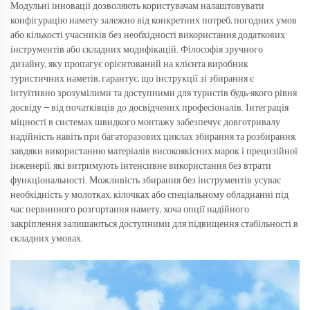
Модульні інновації дозволяють користувачам налаштовувати
конфігурацію намету залежно від конкретних потреб, погодних умов
або кількості учасників без необхідності використання додаткових
інструментів або складних модифікацій. Філософія зручного
дизайну, яку пропагує орієнтований на клієнта виробник
туристичних наметів, гарантує, що інструкції зі збирання є
інтуїтивно зрозумілими та доступними для туристів будь-якого рівня
досвіду — від початківців до досвідчених професіоналів. Інтеграція
міцності в системах швидкого монтажу забезпечує довготривалу
надійність навіть при багаторазових циклах збирання та розбирання,
завдяки використанню матеріалів високоякісних марок і прецизійної
інженерії, які витримують інтенсивне використання без втрати
функціональності. Можливість збирання без інструментів усуває
необхідність у молотках, кілочках або спеціальному обладнанні під
час первинного розгортання намету, хоча опції надійного
закріплення залишаються доступними для підвищення стабільності в
складних умовах.