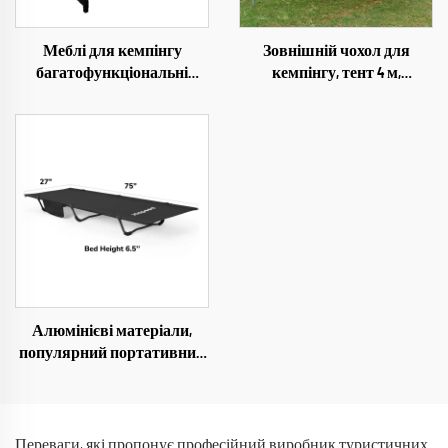
Меблі для кемпінгу
Зовнішній чохол для
багатофункціональні
кемпінгу, тент 4 м,
складні столи для кемпінгу
великий, 420D оксфорд,
подорожі складні легкі
водонепроникний,
залізні зберігання
складний, дощовий намет
із сталевими стійками
Алюмінієві матеріали,
популярний портативний
складний табурет для
кемпінгу, носилки, ліжко з
оксфордської тканини 300d
для дорослих
Переваги, які пропонує професійний виробник туристичних