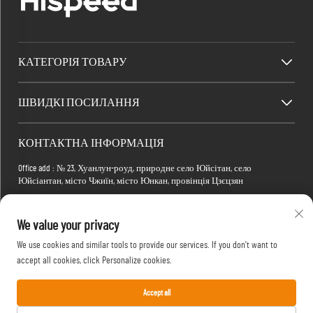
КАТЕГОРІЯ ТОВАРУ
ШВИДКІ ПОСИЛАННЯ
КОНТАКТНА ІНФОРМАЦІЯ
Office add : № 23, Хуанлун-роуд, природне село Юйсітан, село
Юйсіантан, місто Чжиїн, місто Юнкан, провінція Цзєцзян
Factory add : Будівля 2, Електронно-комерційний парк Сяомань, вулиця
Тянма 4-а, №1, район Хонгшань, місто Ухань, провінція Губей, Китай
We value your privacy
Електронна пошта:
[email protected]
We use cookies and similar tools to provide our services. If you don't want to
Телефон:
+86-15088234353
accept all cookies, click Personalize cookies.
Accept all