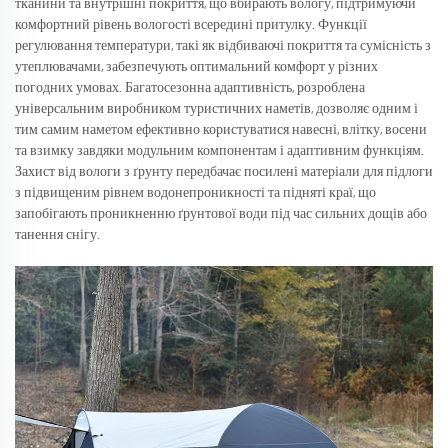
тканини та внутрішні покриття, що вбирають вологу, підтримуючи
комфортний рівень вологості всередині притулку. Функції
регулювання температури, такі як відбиваючі покриття та сумісність з
утеплювачами, забезпечують оптимальний комфорт у різних
погодних умовах. Багатосезонна адаптивність, розроблена
універсальним виробником туристичних наметів, дозволяє одним і
тим самим наметом ефективно користуватися навесні, влітку, восени
та взимку завдяки модульним компонентам і адаптивним функціям.
Захист від вологи з ґрунту передбачає посилені матеріали для підлоги
з підвищеним рівнем водонепроникності та підняті краї, що
запобігають проникненню ґрунтової води під час сильних дощів або
танення снігу.