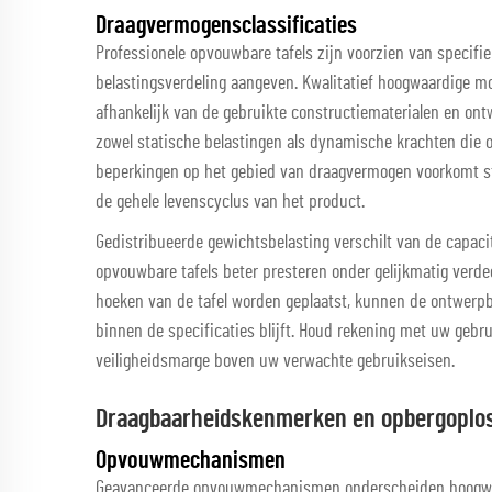
Draagvermogensclassificaties
Professionele opvouwbare tafels zijn voorzien van specifi
belastingsverdeling aangeven. Kwalitatief hoogwaardige m
afhankelijk van de gebruikte constructiematerialen en ont
zowel statische belastingen als dynamische krachten die o
beperkingen op het gebied van draagvermogen voorkomt st
de gehele levenscyclus van het product.
Gedistribueerde gewichtsbelasting verschilt van de capaci
opvouwbare tafels beter presteren onder gelijkmatig verde
hoeken van de tafel worden geplaatst, kunnen de ontwerpb
binnen de specificaties blijft. Houd rekening met uw gebr
veiligheidsmarge boven uw verwachte gebruikseisen.
Draagbaarheidskenmerken en opbergoplo
Opvouwmechanismen
Geavanceerde opvouwmechanismen onderscheiden hoogwaa