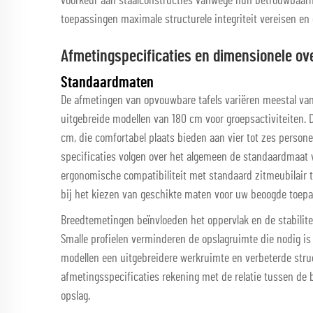
voorkeur aan staalconstructies vanwege hun betrouwbaarh
toepassingen maximale structurele integriteit vereisen en 
Afmetingspecificaties en dimensionele o
Standaardmaten
De afmetingen van opvouwbare tafels variëren meestal van
uitgebreide modellen van 180 cm voor groepsactiviteiten. 
cm, die comfortabel plaats bieden aan vier tot zes personen
specificaties volgen over het algemeen de standaardmaat v
ergonomische compatibiliteit met standaard zitmeubilair 
bij het kiezen van geschikte maten voor uw beoogde toepa
Breedtemetingen beïnvloeden het oppervlak en de stabilit
Smalle profielen verminderen de opslagruimte die nodig is
modellen een uitgebreidere werkruimte en verbeterde struct
afmetingsspecificaties rekening met de relatie tussen de
opslag.