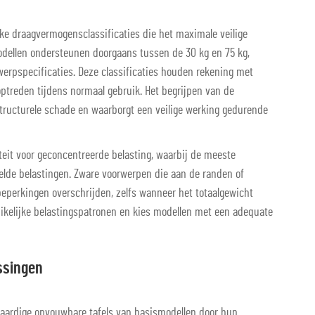
eke draagvermogensclassificaties die het maximale veilige
odellen ondersteunen doorgaans tussen de 30 kg en 75 kg,
werpspecificaties. Deze classificaties houden rekening met
ptreden tijdens normaal gebruik. Het begrijpen van de
ructurele schade en waarborgt een veilige werking gedurende
teit voor geconcentreerde belasting, waarbij de meeste
elde belastingen. Zware voorwerpen die aan de randen of
eperkingen overschrijden, zelfs wanneer het totaalgewicht
uikelijke belastingspatronen en kies modellen met een adequate
ssingen
rdige opvouwbare tafels van basismodellen door hun