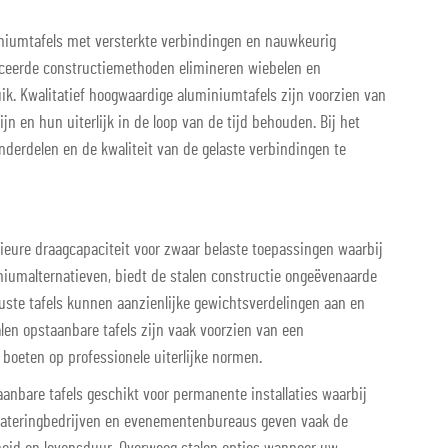
niumtafels met versterkte verbindingen en nauwkeurig
ceerde constructiemethoden elimineren wiebelen en
uik. Kwalitatief hoogwaardige aluminiumtafels zijn voorzien van
n en hun uiterlijk in de loop van de tijd behouden. Bij het
derdelen en de kwaliteit van de gelaste verbindingen te
ieure draagcapaciteit voor zwaar belaste toepassingen waarbij
iniumalternatieven, biedt de stalen constructie ongeëvenaarde
uuste tafels kunnen aanzienlijke gewichtsverdelingen aan en
en opstaanbare tafels zijn vaak voorzien van een
 boeten op professionele uiterlijke normen.
nbare tafels geschikt voor permanente installaties waarbij
 cateringbedrijven en evenementenbureaus geven vaak de