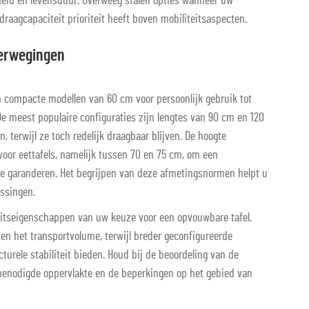
eid en levensduur. Overweeg stalen opties wanneer uw
draagcapaciteit prioriteit heeft boven mobiliteitsaspecten.
verwegingen
 compacte modellen van 60 cm voor persoonlijk gebruik tot
De meest populaire configuraties zijn lengtes van 90 cm en 120
, terwijl ze toch redelijk draagbaar blijven. De hoogte
oor eettafels, namelijk tussen 70 en 75 cm, om een
te garanderen. Het begrijpen van deze afmetingsnormen helpt u
ssingen.
eitseigenschappen van uw keuze voor een opvouwbare tafel.
 en het transportvolume, terwijl breder geconfigureerde
urele stabiliteit bieden. Houd bij de beoordeling van de
 benodigde oppervlakte en de beperkingen op het gebied van