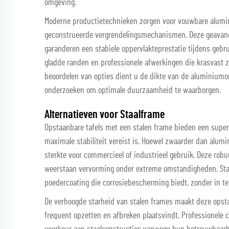
omgeving.
Moderne productietechnieken zorgen voor vouwbare alumi
geconstrueerde vergrendelingsmechanismen. Deze geavan
garanderen een stabiele oppervlakteprestatie tijdens gebr
gladde randen en professionele afwerkingen die krasvast zij
beoordelen van opties dient u de dikte van de aluminiumon
onderzoeken om optimale duurzaamheid te waarborgen.
Alternatieven voor Staalframe
Opstaanbare tafels met een stalen frame bieden een super
maximale stabiliteit vereist is. Hoewel zwaarder dan alum
sterkte voor commercieel of industrieel gebruik. Deze rob
weerstaan vervorming onder extreme omstandigheden. Stal
poedercoating die corrosiebescherming biedt, zonder in te
De verhoogde starheid van stalen frames maakt deze opstaa
frequent opzetten en afbreken plaatsvindt. Professionele