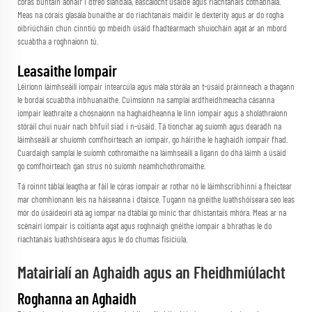
córas buntáin aonair i dtreo slándála, éascaíocht úsáide agus riachtanais cothabhála.
Meas na córais glasála bunaithe ar do riachtanais maidir le dexterity agus ar do rogha
oibriúcháin chun cinntiú go mbeidh úsáid fhadtéarmach shuíocháin agat ar an mbord
scuabtha a roghnaíonn tú.
Leasaithe Iompair
Léiríonn láimhseáilí iompair intearcúla agus mála stórála an t-úsáid práinneach a thagann
le bordaí scuabtha inbhuanaithe. Cuimsíonn na samplaí ardfheidhmeacha cásanna
iompair leathraite a chosnaíonn na haghaidheanna le linn iompair agus a sholáthraíonn
stóráil chuí nuair nach bhfuil siad i n-úsáid. Tá tionchar ag suíomh agus dearadh na
láimhseáilí ar shuíomh comfhoirteach an iompair, go háirithe le haghaidh iompair fhad.
Cuardaigh samplaí le suíomh cothromaithe na láimhseáilí a ligann do dhá láimh a úsáid
go comfhoirteach gan strus nó suíomh neamhchothromaithe.
Tá roinnt táblaí leagtha ar fáil le córas iompair ar rothar nó le láimhscribhinní a fheictear
mar chomhionann leis na háiseanna i dtaisce. Tugann na gnéithe luathshóiseara seo leas
mór do úsáideoirí atá ag iompar na dtáblaí go minic thar dhistantais mhóra. Meas ar na
scénairí iompair is coitianta agat agus roghnaigh gnéithe iompair a bhrathas le do
riachtanais luathshóiseara agus le do chumas fisiciúla.
Matairialí an Aghaidh agus an Fheidhmiúlacht
Roghanna an Aghaidh