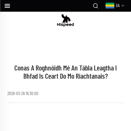
GA
Conas A Roghnóidh Mé An Tábla Leagtha I
Bhfad Is Ceart Do Mo Riachtanais?
2026-03-26 16:30:00