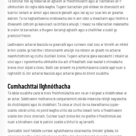
Tá tionchar mór ag matairialí an aghaidh ar fheidhmiúlacht agus ar riachtanais an t-
ullmhúcháin do rogha tábla leagtha. Tugann barracháin poli-eitilean de dhensíocht ard
tuairisc iontach ar aimsir agus éasca le glanadh agus iad ag cur suas leis an gceartas
éadrom. Tá na haghaidheanna sintéiseacha seo in ann stáin a sheachaint agus feidhm a
dhéanamh cothrom go leanúnach sa bhfásra amuigh. I measc na mBarrachán malamaithe
le crainn tá barracháin a thugann tarraingt aghaidh agus a chaithfear a úsáid go
praiticiúil freisin.
Leathnaíonn acharraí téacsúla na gcearcaillí agus cuireann siad cosc ar bhreith an mhéid
le linn úsáide, go háirithe i dtionscnaimh amuigh ina mbíonn an ghaoth nó acharraí
neamhchothrom ag cruthú dúshláin breise. Tugann acharraí glana éascaíocht i mbaint as
uiscí agus i ngníomhartha ullmhaithe bia ach d’fhéadfadh siad teastáil ó chineálacha
breise chun slipáil a chosc. Bíodh san áireamh na príomhchásanna úsáide agat nuair a
roghnóidh tú idir acharraí téacsúla agus acharraí glana do bhord scuabtha.
Cumhachttaí Ilghnóthacha
Tá táblaí scuabtha casta le breis fheidhmiúlachta ann ná an t-airgead a sholáthraítear ar
an achar. Soláthraíonn modhanna le compartaimintí stórála intearcúla réitigh eagraíochta
do chúlcháipéisí agus do sholáthairí. Tá cónaí ar chuid de na dearadhanna cupán-
úsáide, stóráil uirlisí, nó pointí leagtha uirlisí atá curtha isteach iontu a fheabhsaíonn
úsáide don chúis shonrach. Cuirtear luach breise leis na gnéithe il-fheidhmiúla seo
nuair a bhrathann siad le patrúin úsáide a bhfuil tú ag iarraidh.
Speisialtóir
bord foldáilte
cuirtear aghaidheanna cócaireachta, limistéir gríleála, nó