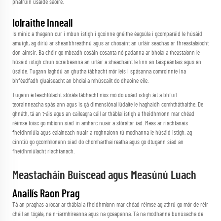
phatrúin úsáide saoire.
Iolraithe Inneall
Is minic a thagann cur i mbun istigh i gcoinne gnéithe éagsúla i gcomparáid le húsáid
amuigh, ag díriú ar sheanbhreathnú agus ar chosaint an urláir seachas ar fhreastalaíocht
don aimsir. Ba chóir go mbeadh cosáin cosanta nó padanna ar bholaí a theastaíonn le
húsáid istigh chun scraibeanna an urláir a sheachaint le linn an taispeántais agus an
úsáide. Tugann laghdú an ghutha tábhacht mór leis i spásanna comroinnte ina
bhféadfadh gluaiseacht an bholaí a mhúscailt do dhaoine eile.
Tugann éifeachtúlacht stórála tábhacht níos mó do úsáid istigh áit a bhfuil
teorainneacha spás ann agus is gá dimensiónaí lúdaíte le haghaidh comhtháthaithe. De
ghnáth, tá an t-áis agus an caileagra cáil ar tháblaí istigh a fheidhmíonn mar chéad
réimse toisc go mbíonn siad in amharc nuair a stóráltar iad. Meas ar riachtanais
fheidhmiúla agus ealaíneach nuair a roghnaíonn tú modhanna le húsáid istigh, ag
cinntiú go gcomhlíonann siad do chomharthaí reatha agus go dtugann siad an
fheidhmiúlacht riachtanach.
Meastacháin Buiscead agus Measúnú Luach
Anailís Raon Prag
Tá an praghas a íocar ar tháblaí a fheidhmíonn mar chéad réimse ag athrú go mór de réir
cháil an tógála, na n-iarmhíreanna agus na gceapanna. Tá na modhanna bunúsacha de