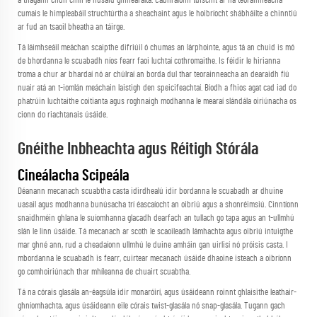
a thagann chun cinn le húsáid ghinearálta. Cabhraíonn tuiscint ar na teorainneacha
cumais le himpleabáil struchtúrtha a sheachaint agus le hoibríocht shábháilte a chinntiú
ar fud an tsaoil bheatha an táirge.
Tá láimhseáil meáchan scaipthe difriúil ó chumas an lárphointe, agus tá an chuid is mó
de bhordanna le scuabadh níos fearr faoi luchtaí cothromaithe. Is féidir le hirianna
troma a chur ar bhardaí nó ar chúlraí an borda dul thar teorainneacha an dearaidh fiú
nuair atá an t-iomlán meáchain laistigh den speicifeachtaí. Bíodh a fhios agat cad iad do
phatrúin luchtaithe coitianta agus roghnaigh modhanna le mearaí slándála oiriúnacha os
cionn do riachtanais úsáide.
Gnéithe Inbheachta agus Réitigh Stórála
Cineálacha Scipeála
Déanann mecanach scuabtha casta idirdhealú idir bordanna le scuabadh ar dhuine
uasail agus modhanna bunúsacha trí éascaíocht an oibriú agus a shonréimsiú. Cinntíonn
snaidhméin ghlana le suíomhanna glacadh dearfach an tullach go tapa agus an t-ullmhú
slán le linn úsáide. Tá mecanach ar scoth le scaoileadh lámhachta agus oibriú intuigthe
mar ghné ann, rud a cheadaíonn ullmhú le duine amháin gan uirlisí nó próisis casta. I
mbordanna le scuabadh is fearr, cuirtear mecanach úsáide dhaoine isteach a oibríonn
go comhoiriúnach thar mhíleanna de chuairt scuabtha.
Tá na córais glasála an-éagsúla idir monaróirí, agus úsáideann roinnt ghlaisithe leathair-
ghníomhachta, agus úsáideann eile córais twist-glasála nó snap-glasála. Tugann gach