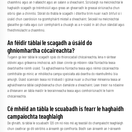
chaomhnú agus an t-allaíocht agus an salann a sheachaint. Scrúdaigh na meicníochtaí le
haghaidh scagadh go tréimhsiúil agus greas an ghearradh le greasaí oiriúnacha chun
oibriú glan a chinntiú. Stóráil do thábla le scagadh i dtíortha tirim nuair nach bhfuil sí i
úsáid chun caoróisiún na gcomhpháirtí miotail a sheachaint. Seiceáil na meicníochtaí
glasaithe go rialta agus cuir comhpháirtí a chuaigh as a n-úsáid in áit chun slándáil agus
fheidhmiúlacht a chaomhnú.
An féidir táblaí le scagadh a úsáid do
ghníomhartha cócaireachta?
Tugann go leor táblaí le scagadh spás do thionscadail chócaireachta, lena n-áirítear
stóivíní agus gríleanna imshocraí, ach déan cinnte go mbíonn rátaí fiúntachta teasa
dearbhaithe roimh úsáid. Tá aghaidheanna fiúntacha teasa agus réimsí cócaireachta
comhtháite go minic ar mhóilíocha campa speisialta atá deartha do réamhullmhú bia
amuigh. Úsáid scannáin teasa nó triobaidí i gcónaí nuair a chuirtear míreanna teasa ar
aghaidheanna táblaí caighdeánacha chun damáiste a sheachaint. Lean treoir na ndaoine
a dhéanann an tábla maidir le teorainneacha teasa agus comhoiriúnacht le hairm
chócaireachta.
Cé mhéid an tábla le scuabadh is fearr le haghaidh
campaíochta teaghlaigh
De ghnáth, tá táblaí le scuabadh 120 cm nó níos mó ag teastáil do champaíocht teaghlaigh
chun ceathrar go dtí séirbhís a áireamh go comfhorta. Bíodh san áireamh an t-áireamh