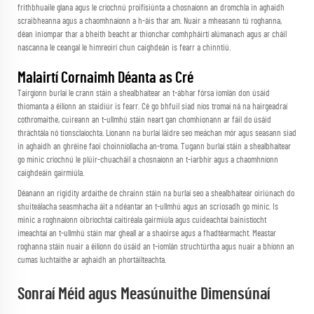
frithbhuaile glana agus le críochnú proifisiúnta a chosnaíonn an dromchla in aghaidh
scraibheanna agus a chaomhnaíonn a h-áis thar am. Nuair a mheasann tú roghanna,
déan iniompar thar a bheith beacht ar thionchar comhpháirtí alúmanach agus ar cháil
nascanna le ceangal le himreoirí chun caighdeán is fearr a chinntiú.
Malairtí Cornaimh Déanta as Cré
Tairgíonn burlaí le crann stáin a shealbhaítear an t-ábhar fórsa iomlán don úsáid
thiomanta a éilíonn an staidiúr is fearr. Cé go bhfuil siad níos tromaí ná na hairgeadraí
cothromaithe, cuireann an t-ullmhú stáin neart gan chomhionann ar fáil do úsáid
thráchtála nó tionsclaíochta. Líonann na burlaí láidre seo meáchan mór agus seasann siad
in aghaidh an ghréine faoi choinníollacha an-troma. Tugann burlaí stáin a shealbhaítear
go minic críochnú le plúir-chuacháil a chosnaíonn an t-iarbhír agus a chaomhníonn
caighdeáin gairmiúla.
Déanann an rigidity ardaithe de chrainn stáin na burlaí seo a shealbhaítear oiriúnach do
shuiteálacha seasmhacha áit a ndéantar an t-ullmhú agus an scriosadh go minic. Is
minic a roghnaíonn oibríochtaí caitiréala gairmiúla agus cuideachtaí bainistíocht
imeachtaí an t-ullmhú stáin mar gheall ar a shaoirse agus a fhadtéarmacht. Meastar
roghanna stáin nuair a éilíonn do úsáid an t-iomlán struchtúrtha agus nuair a bhíonn an
cumas luchtaithe ar aghaidh an phortáilteachta.
Sonraí Méid agus Measúnuithe Dimensúnaí