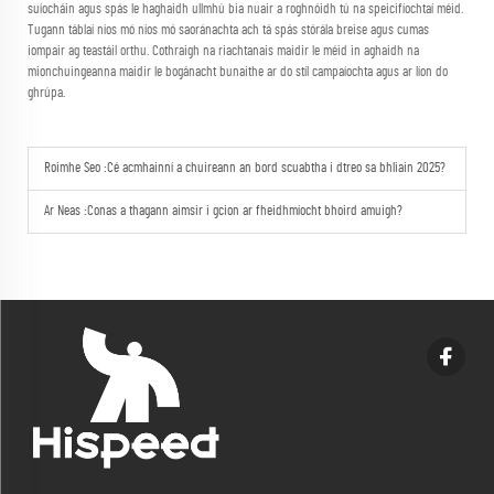
suíocháin agus spás le haghaidh ullmhú bia nuair a roghnóidh tú na speicifíochtaí méid.
Tugann táblaí níos mó níos mó saoránachta ach tá spás stórála breise agus cumas
iompair ag teastáil orthu. Cothraigh na riachtanais maidir le méid in aghaidh na
mionchuingeanna maidir le bogánacht bunaithe ar do stíl campaíochta agus ar líon do
ghrúpa.
Roimhe Seo :
Cé acmhainní a chuireann an bord scuabtha i dtreo sa bhliain 2025?
Ar Neas :
Conas a thagann aimsir i gcion ar fheidhmíocht bhoird amuigh?