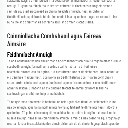
córasanna leagtha uirlisí isteach i na dealbha don ghníomhaíocht sheanbhuaireachta
amuigh. Tugann na réitigh tháite seo seo deireadh le riachtanas le haghaidheanna
sainiúla agus iad ag coimeád an chonaitheachta shiúlach. Meas an bhfuil an
fheidhmiúlacht speisialta le bheith ina chúis leis an gcumhacht agus an costas breise
bunaithe ar do riachtanais sonracha agus ar do mhinicíocht úsáide.
Coinníollacha Comhshaoil agus Faireas
Aimsire
Feidhmíocht Amuigh
Tá an t-ádhmhalartas don aimsir thar a bheith tábhachtach nuair a roghnóintear burlaí le
scuabadh amuigh. Tá modhanna ardnua cáil le hábhair a bhfuil tuirse
neamhshuntasach acu ón ngrian, rud a chuireann bac ar dhoimhneacht na n-ábhar tar
éis tréimhse fhadtéarmach. Cosnaíonn an t-ádhmhalartas don fhuarán comhpháirtí
struchtúrtha ó báisteach agus ó thuaiseach agus cuireann sé bac ar chorróidiú na n-
ábhar mialtacha. Cinntíonn an staidiúchán teochta feidhmiú cothrom ar fud na
saothrach gan cruthú nó theip ar na hábhair.
Tá na gnéithe a bhaineann le hathchúl an aeir i gcónaí ag tiontú an staideachta le linn
úsáide amuigh, agus tá na modhail níos troma ag tabhairt feidhme níos fearr i dtíortha
gaothmhar. Tá pointí taisce nó gnéithe staideachta ar roinnt bholgáin a theastaíonn le
húsáid amuigh. Meas ar na coinníollacha amuigh is minic a úsáideann tú agus roghnaigh
modhail le rátaí freastalaíochta don aimsir oiriúnach do do shuíomh geografach agus do