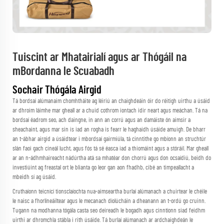
Tuiscint ar Mhatairialí agus ar Thógáil na
mBordanna le Scuabadh
Sochair Thógála Airgid
Tá bordsaí alúmanaim chomhtháite ag léiriú an chaighdeáin óir do réitigh uirthu a úsáid
ar dhroim láimhe mar gheall ar a chuid cothrom iontach idir neart agus meáchan. Tá na
bordsaí éadrom seo, ach daingne, in ann an corrú agus an damáiste ón aimsir a
sheachaint, agus mar sin is iad an rogha is fearr le haghaidh úsáide amuigh. De bharr
an t-ábhar airgid a úsáidtear i mbordsaí gairmiúla, tá cinntithe go mbíonn an struchtúr
slán faoi gach cineál lucht, agus fós tá sé éasca iad a thiomáint agus a stóráil. Mar gheall
ar an n-ádhmhaireacht nádúrtha atá sa mhatéar don chorrú agus don ocsaídiú, beidh do
investiúint ag freastal ort le blianta go leor gan aon fhadhb, cibé an timpeallacht a
mbeidh sí ag úsáid.
Cruthaíonn teicnící tionsclaíochta nua-aimseartha burlaí alúmanach a chuirtear le chéile
le naisc a fhorlíneáiltear agus le mecanach díolúcháin a dheanann an t-ordú go cruinn.
Tugann na modhanna tógála casta seo deireadh le bogadh agus cinntíonn siad feidhm
uirthi ar dhromchla stábla i rith úsáide. Tá burlaí alúmanach ar ardchaighdeán le