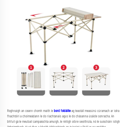
Roghnaigh an ceann chomh maith le
bord foldáilte
ag teastáil measúnú cúramach ar iolra
fhachtóirí a choimeádann le do riachtanais agus le do chásanna úsáide sonracha. An
bhfuil gá le meubail campaíochta amuigh, le réitigh oibre seoithiúla, nó le suíocháin istigh