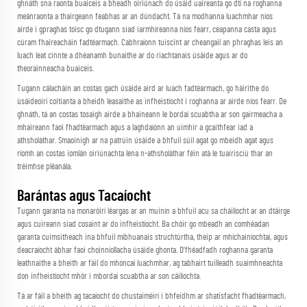
ghnáth sna raonta buaiceis a bheadh oiriúnach do úsáid uaireanta go dtí na roghanna
meánraonta a thairgeann feabhas ar an dúndacht. Tá na modhanna luachmhar níos
airde i gpraghas toisc go dtugann siad iarmhíreanna níos fearr, ceapanna casta agus
cúram fhaireacháin fadtéarmach. Cabhraíonn tuiscint ar cheangail an phraghas leis an
luach leat cinnte a dhéanamh bunaithe ar do riachtanais úsáide agus ar do
theorainneacha buaiceis.
Tugann cálacháin an costas gach úsáide aird ar luach fadtéarmach, go háirithe do
úsáideoirí coitianta a bheidh leasaithe as infheistíocht i roghanna ar airde níos fearr. De
ghnáth, tá an costas tosaigh airde a bhaineann le bordaí scuabtha ar son gairmeacha a
mhaireann faoi fhadtéarmach agus a laghdaíonn an uimhir a gcaithfear iad a
athsholáthar. Smaoinigh ar na patrúin úsáide a bhfuil súil agat go mbeidh agat agus
ríomh an costas iomlán oiriúnachta lena n-athsholáthar féin atá le tuairisciú thar an
tréimhse pléanála.
Barántas agus Tacaíocht
Tugann garanta na monaróirí léargas ar an muinín a bhfuil acu sa cháilíocht ar an dtáirge
agus cuireann siad cosaint ar do infheistíocht. Ba chóir go mbeadh an comhéadan
garanta cuimsitheach ina bhfuil míbhuanais struchtúrtha, theip ar mhíchainíochtaí, agus
deacraíocht ábhar faoi choinníollacha úsáide ghonta. D’fhéadfadh roghanna garanta
leathnaithe a bheith ar fáil do mhoncaí luachmhar, ag tabhairt tuilleadh suaimhneachta
don infheistíocht mhór i mbordaí scuabtha ar son cáilíochta.
Tá ar fáil a bheith ag tacaíocht do chustaiméirí i bhfeidhm ar shatisfacht fhadtéarmach,