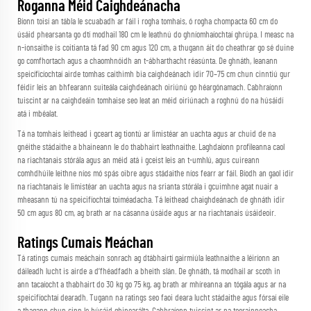
Roganna Méid Caighdeánacha
Bíonn toisí an tábla le scuabadh ar fáil i rogha tomhais, ó rogha chompacta 60 cm do
úsáid phearsanta go dtí modhail 180 cm le leathnú do ghníomhaíochtaí ghrúpa. I measc na
n-ionsaithe is coitianta tá fad 90 cm agus 120 cm, a thugann áit do cheathrar go sé duine
go comfhortach agus a chaomhnóidh an t-ábharthacht réasúnta. De ghnáth, leanann
speicíficíochtaí airde tomhas caithimh bia caighdeánach idir 70–75 cm chun cinntiú gur
féidir leis an bhfearann suiteála caighdeánach oiriúnú go héargónamach. Cabhraíonn
tuiscint ar na caighdeáin tomhaise seo leat an méid oiriúnach a roghnú do na húsáidí
atá i mbéalat.
Tá na tomhais leithead i gceart ag tiontú ar limistéar an uachta agus ar chuid de na
gnéithe stádaithe a bhaineann le do thabhairt leathnaithe. Laghdaíonn profileanna caol
na riachtanais stórála agus an méid atá i gceist leis an t-umhlú, agus cuireann
comhdhúile leithne níos mó spás oibre agus stádaithe níos fearr ar fáil. Bíodh an gaol idir
na riachtanais le limistéar an uachta agus na srianta stórála i gcuimhne agat nuair a
mheasann tú na speicifíochtaí toiméadacha. Tá leithead chaighdeánach de ghnáth idir
50 cm agus 80 cm, ag brath ar na cásanna úsáide agus ar na riachtanais úsáideoir.
Ratings Cumais Meáchan
Tá ratings cumais meáchain sonrach ag dtábhairtí gairmiúla leathnaithe a léiríonn an
dáileadh lucht is airde a d’fhéadfadh a bheith slán. De ghnáth, tá modhail ar scoth in
ann tacaíocht a thabhairt do 30 kg go 75 kg, ag brath ar mhíreanna an tógála agus ar na
speicifíochtaí dearadh. Tugann na ratings seo faoi deara lucht stádaithe agus fórsaí eile