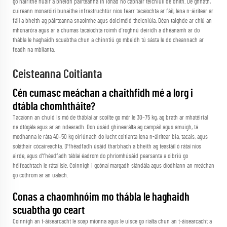
go háirithe nuair a bheidh páirteanna in ionad nó cabhair teicniúil de dhíth. De ghnáth,
cuireann monaróirí bunaithe infrastruchtúr níos fearr tacaíochta ar fáil, lena n-áirítear ar
fáil a bheith ag páirteanna snaoimhe agus doiciméid theicniúla. Déan taighde ar chlú an
mhonaróra agus ar a chumas tacaíochta roimh d'roghnú deiridh a dhéanamh ar do
thábla le haghaidh scuabtha chun a chinntiú go mbeidh tú sásta le do cheannach ar
feadh na mblianta.
Ceisteanna Coitianta
Cén cumasc meáchan a chaithfidh mé a lorg i
dtábla chomhtháite?
Tacaíonn an chuid is mó de tháblaí ar scoilte go mór le 30–75 kg, ag brath ar mhatéirial
na dtógála agus ar an ndearadh. Don úsáid ghinearálta ag campáil agus amuigh, tá
modhanna le ráta 40–50 kg oiriúnach do lucht coitianta lena n-áirítear bia, tacais, agus
soláthair cócaireachta. D’fhéadfadh úsáid tharbhach a bheith ag teastáil ó rátaí níos
airde, agus d’fhéadfadh táblaí éadrom do phríomhúsáid pearsanta a oibriú go
héifeachtach le rátaí ísle. Coinnigh i gcónaí margadh slándála agus díodhlann an meáchan
go cothrom ar an ualach.
Conas a chaomhnóim mo thábla le haghaidh
scuabtha go ceart
Coinnigh an t-áisearcacht le soap mionna agus le uisce go rialta chun an t-áisearcacht a