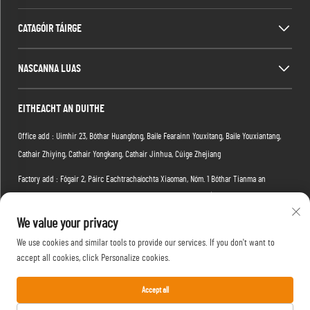
CATAGÓIR TÁIRGE
NASCANNA LUAS
EITHEACHT AN DUITHE
Office add : Uimhir 23, Bóthar Huanglong, Baile Fearainn Youxitang, Baile Youxiantang,
Cathair Zhiying, Cathair Yongkang, Cathair Jinhua, Cúige Zhejiang
Factory add : Fógair 2, Páirc Eachtrachaíochta Xiaoman, Nóm. 1 Bóthar Tianma an
Ceathrú, Distrích Hongshan, Cathair Wuhan, Cúige Hubei, na hÉireann
We value your privacy
Ríomhphost:
[email protected]
We use cookies and similar tools to provide our services. If you don't want to
Teil:
+86-15088234353
accept all cookies, click Personalize cookies.
Accept all