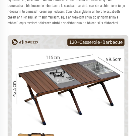
ilghníomhach, tá sé thar a bheith tábhachtach an tuiscint a fháil ar na gnéithe
bunúsacha a bhaineann le mbordanna le scuabadh ar aird, mar sin a chinntíonn tú go
ndéanann tú cinneadh ceannaigh eolasúil. Comhcheanglaíonn an bord le scuabadh
cheart an t-ionadú, an fheidhmiúlacht, agus an tosaíocht chun do ghníomhartha a
mhéadú agus tacaíocht dhíreach uirthi a sholáthar nuair a bhíonn sí is tábhachtaí.