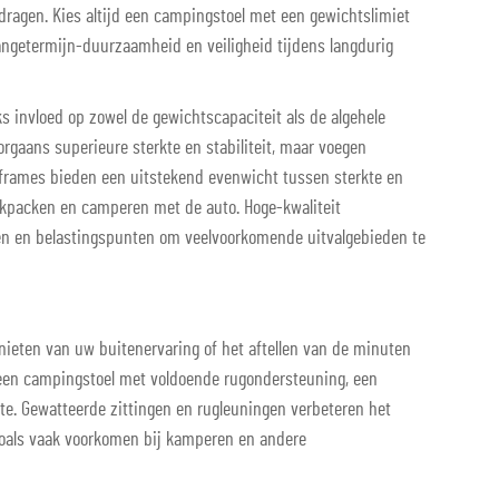
dragen. Kies altijd een campingstoel met een gewichtslimiet
angetermijn-duurzaamheid en veiligheid tijdens langdurig
 invloed op zowel de gewichtscapaciteit als de algehele
gaans superieure sterkte en stabiliteit, maar voegen
 frames bieden een uitstekend evenwicht tussen sterkte en
ckpacken en camperen met de auto. Hoge-kwaliteit
en en belastingspunten om veelvoorkomende uitvalgebieden te
ieten van uw buitenervaring of het aftellen van de minuten
r een campingstoel met voldoende rugondersteuning, een
e. Gewatteerde zittingen en rugleuningen verbeteren het
 zoals vaak voorkomen bij kamperen en andere