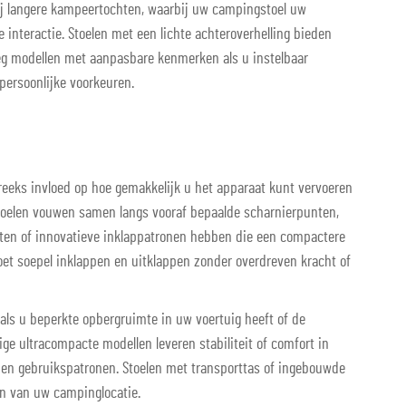
j langere kampeertochten, waarbij uw campingstoel uw
e interactie. Stoelen met een lichte achteroverhelling bieden
eg modellen met aanpasbare kenmerken als u instelbaar
 persoonlijke voorkeuren.
eeks invloed op hoe gemakkelijk u het apparaat kunt vervoeren
stoelen vouwen samen langs vooraf bepaalde scharnierpunten,
oten of innovatieve inklappatronen hebben die een compactere
t soepel inklappen en uitklappen zonder overdreven kracht of
ls u beperkte opbergruimte in uw voertuig heeft of de
e ultracompacte modellen leveren stabiliteit of comfort in
 en gebruikspatronen. Stoelen met transporttas of ingebouwde
en van uw campinglocatie.