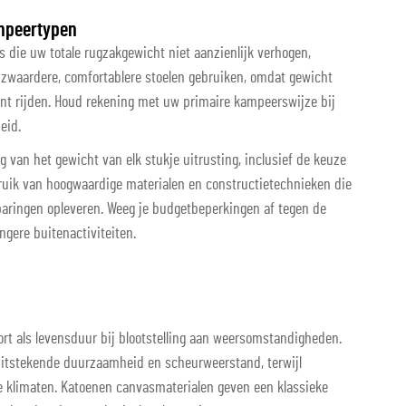
mpeertypen
s die uw totale rugzakgewicht niet aanzienlijk verhogen,
 zwaardere, comfortablere stoelen gebruiken, omdat gewicht
unt rijden. Houd rekening met uw primaire kampeerswijze bij
eid.
van het gewicht van elk stukje uitrusting, inclusief de keuze
ruik van hoogwaardige materialen en constructietechnieken die
aringen opleveren. Weeg je budgetbeperkingen af tegen de
ngere buitenactiviteiten.
rt als levensduur bij blootstelling aan weersomstandigheden.
uitstekende duurzaamheid en scheurweerstand, terwijl
klimaten. Katoenen canvasmaterialen geven een klassieke