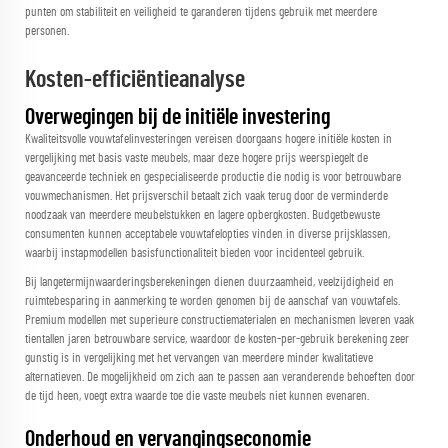
punten om stabiliteit en veiligheid te garanderen tijdens gebruik met meerdere
personen.
Kosten-efficiëntieanalyse
Overwegingen bij de initiële investering
Kwaliteitsvolle vouwtafelinvesteringen vereisen doorgaans hogere initiële kosten in
vergelijking met basis vaste meubels, maar deze hogere prijs weerspiegelt de
geavanceerde techniek en gespecialiseerde productie die nodig is voor betrouwbare
vouwmechanismen. Het prijsverschil betaalt zich vaak terug door de verminderde
noodzaak van meerdere meubelstukken en lagere opbergkosten. Budgetbewuste
consumenten kunnen acceptabele vouwtafelopties vinden in diverse prijsklassen,
waarbij instapmodellen basisfunctionaliteit bieden voor incidenteel gebruik.
Bij langetermijnwaarderingsberekeningen dienen duurzaamheid, veelzijdigheid en
ruimtebesparing in aanmerking te worden genomen bij de aanschaf van vouwtafels.
Premium modellen met superieure constructiematerialen en mechanismen leveren vaak
tientallen jaren betrouwbare service, waardoor de kosten-per-gebruik berekening zeer
gunstig is in vergelijking met het vervangen van meerdere minder kwalitatieve
alternatieven. De mogelijkheid om zich aan te passen aan veranderende behoeften door
de tijd heen, voegt extra waarde toe die vaste meubels niet kunnen evenaren.
Onderhoud en vervangingseconomie