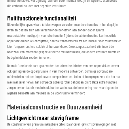
minder benauwd, wat bijdraagt aan een beter mentaal welzijn en lagere stressniveaus
die verband houden met beperkte leefruimtes.
Multifunctionele functionaliteit
Uitzonderlijke opvouwbare tafelontwerpen vervullen meerdere functies in het dagelijks
leven en passen zich aan verschillende behoeften aan zonder dat er aparte
meubelstukken nodig zijn voor elke functie. Tijdens de ochtendroutine kan hetzelfde
oppervlak dienen als ontbijttafel, daarna transformeren tot een bureau voor thuiswerk en
later fungeren als knutselplek of huiswerkhoek. Deze aanpasbaarheid elimineert de
noodzaak van meerdere gespecialiseerde meubelstukken, die anders kostbare ruimte en
budgetmiddelen zouden innemen.
De multifunctionele aard gaat verder dan alleen het bieden van een oppervlak en omvat
ook geïntegreerde opbergruimte in veel moderne ontwerpen. Sommige opvouwbare
tafelmodellen hebben ingebouwde compartimenten, laden of hangorganizers die het nut
maximaliseren terwijl het compacte opbergprofiel behouden blijft. Deze extra functies
zorgen ervoor dat elk meubelstuk harder werkt, wat de investering rechtvaardigt en de
algehele behoefte aan meubels in de woonruimte vermindert.
Materiaalconstructie en Duurzaamheid
Lichtgewicht maar stevig frame
De constructie van premium inklapbare tafels balanceren gewichtsoverwegingen met