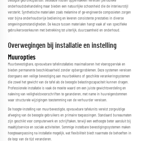
beoogde gebruikspatroon. Gesealde houten oppervlakken vereisen periodieke
onderhoudsbehandeling maar bieden een natuurlijke schoonheid die de interieurstijl
versterkt. Synthetische materialen zoals melamine of ge-engineerde composieten zorgen
voor bijna onderhoudsvrije bediening en leveren consistente prestaties in diverse
omgevingsomstandigheden. De keuze tussen materialen hangt vaak af van specifieke
gebruikersvoorkeuren met betrekking tot uiterlijk, duurzaamheid en onderhoud.
Overwegingen bij installatie en instelling
Muuropties
Muurbevestigbare, opvouwbare tafelinstallaties maximaliseren het vloeroppervlak en
bieden permanente beschikbaarheid zonder opbergproblemen. Deze systemen vereisen
doorgaans een veilige bevestiging aan muurbekkens of geschikte verankeringsystemen
die zowel het gewicht van de tafel als de beoogde belastingscapaciteit kunnen dragen.
Professionele installatie is vaak de moeite waard om een juiste gewichtsverdeling en
naleving van veiligheidsvoorschriften te garanderen, met name in huureigendommen
waar structurele wijzigingen toestemming van de verhuurder vereisen.
De hoogte-instelling van muurbevestigde, opvouwbare tafelunits vereist zorgvuldige
afweging van de beoogde gebruikers en primaire toepassingen. Standaard bureaumaten
zijn geschikt voor computerwerk en schrijftaken, terwijl een eethoogte beter aansluit bij
maaltijdservice en sociale activiteiten. Sommige instelbare bevestigingssystemen maken
hoogteaanpassing na installatie mogelijk, wat flexibiliteit biedt naarmate de behoeften in
de loop van de tijd veranderen.