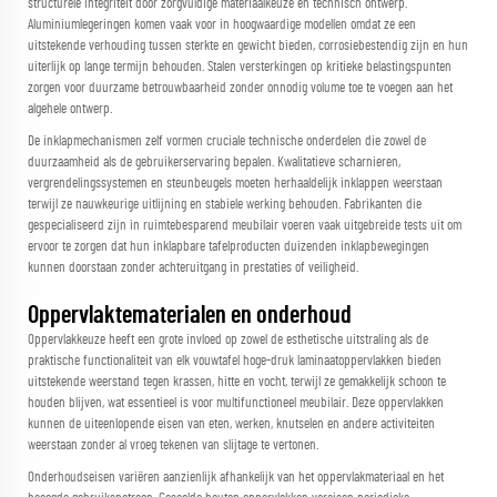
structurele integriteit door zorgvuldige materiaalkeuze en technisch ontwerp.
Aluminiumlegeringen komen vaak voor in hoogwaardige modellen omdat ze een
uitstekende verhouding tussen sterkte en gewicht bieden, corrosiebestendig zijn en hun
uiterlijk op lange termijn behouden. Stalen versterkingen op kritieke belastingspunten
zorgen voor duurzame betrouwbaarheid zonder onnodig volume toe te voegen aan het
algehele ontwerp.
De inklapmechanismen zelf vormen cruciale technische onderdelen die zowel de
duurzaamheid als de gebruikerservaring bepalen. Kwalitatieve scharnieren,
vergrendelingssystemen en steunbeugels moeten herhaaldelijk inklappen weerstaan
terwijl ze nauwkeurige uitlijning en stabiele werking behouden. Fabrikanten die
gespecialiseerd zijn in ruimtebesparend meubilair voeren vaak uitgebreide tests uit om
ervoor te zorgen dat hun inklapbare tafelproducten duizenden inklapbewegingen
kunnen doorstaan zonder achteruitgang in prestaties of veiligheid.
Oppervlaktematerialen en onderhoud
Oppervlakkeuze heeft een grote invloed op zowel de esthetische uitstraling als de
praktische functionaliteit van elk
vouwtafel
hoge-druk laminaatoppervlakken bieden
uitstekende weerstand tegen krassen, hitte en vocht, terwijl ze gemakkelijk schoon te
houden blijven, wat essentieel is voor multifunctioneel meubilair. Deze oppervlakken
kunnen de uiteenlopende eisen van eten, werken, knutselen en andere activiteiten
weerstaan zonder al vroeg tekenen van slijtage te vertonen.
Onderhoudseisen variëren aanzienlijk afhankelijk van het oppervlakmateriaal en het