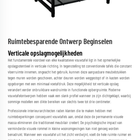
Ruimtebesparende Ontwerp Beginselen
Verticale opslagmogelijkheden
Het fundamentele voordeel van elke kwalitatieve vouwtafel ligt in het opmerkelijke
opslagpotentieel in verticale richting. In tegenstelling tot conventionele tafels die constant
vloerruimte innemen, ongeacht het gebruik, kunnen deze aanpasbare meubelstukken
tegen muren worden geschoven, achter deuren worden weggestopt of in kasten worden
opgeborgen met een minimaal voetafdruk. Deze mogelijkheid tot verticale opslag
verandert eerder onbruikbare wandruimte in functionele opbergruimte. Moderne
vouwtafelontwerpen hebben vaak een slank profiel wanneer ze zijn dichtgeklapt, waarbij
sommige modellen een dikte bereiken van slechts twee tot drie centimeter.
Professionele interieurarchitecten raden klanten die te maken hebben met
ruimtebeperkingen consequent vouwtafels aan, omdat deze de permanente visuele
massa elimineren die traditioneel meubilair creëert. De psychologische impact van
verminderde visuele rommel in kleine woonomgevingen kan niet genoeg worden
benadrukt. Wanneer een vouwtafel uit het zicht verdwijnt, voelt de hele ruimte ruimer en