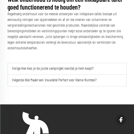
goed functionerend te houden?
Regelmatig onderhoud voor de meeste ontwerpen van inklapbare tafels bestaat uit
eenvoudig reinigen van oppervlakken en af en toe smeren van scharnieren en
vergrendelingsmechanismen met geschikte producten. Maandelijkse controle van
bevestigingsmiddelen en verbindingspunten helpt losse onderdelen op te sporen die
mogelijk aandacht vereisen. Juist opbergen in droge omstandigheden en bescherming
tegen extreme temperaturen verlengt de levensduur aanzienlijk en vermindert de
onderhoudsbehoeften.
Vorige:
Hoe kies je de juiste campinglet voordat je hem koopt?
Volgende:
Wat Maakt een Vouwtafel Perfect voor Kleine Ruimtes?