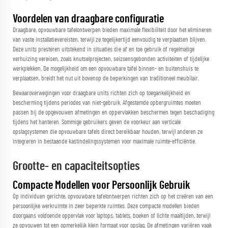
Voordelen van draagbare configuratie
Draagbare, opvouwbare tafelontwerpen bieden maximale flexibiliteit door het elimineren
van vaste installatievereisten, terwijl ze tegelijkertijd eenvoudig te verplaatsen blijven.
Deze units presteren uitstekend in situaties die af en toe gebruik of regelmatige
verhuizing vereisen, zoals knutselprojecten, seizoensgebonden activiteiten of tijdelijke
werkplekken. De mogelijkheid om een opvouwbare tafel binnen- en buitenshuis te
verplaatsen, breidt het nut uit bovenop de beperkingen van traditioneel meubilair.
Bewaaroverwegingen voor draagbare units richten zich op toegankelijkheid en
bescherming tijdens periodes van niet-gebruik. Afgestemde opbergruimtes moeten
passen bij de opgevouwen afmetingen en oppervlakken beschermen tegen beschadiging
tijdens het hanteren. Sommige gebruikers geven de voorkeur aan verticale
opslagsystemen die opvouwbare tafels direct bereikbaar houden, terwijl anderen ze
integreren in bestaande kastindelingssystemen voor maximale ruimte-efficiëntie.
Grootte- en capaciteitsopties
Compacte Modellen voor Persoonlijk Gebruik
Op individuen gerichte, opvouwbare tafelontwerpen richten zich op het creëren van een
persoonlijke werkruimte in zeer beperkte ruimtes. Deze compacte modellen bieden
doorgaans voldoende oppervlak voor laptops, tablets, boeken of lichte maaltijden, terwijl
ze opvouwen tot een opmerkelijk klein formaat voor opslag. De afmetingen variëren vaak