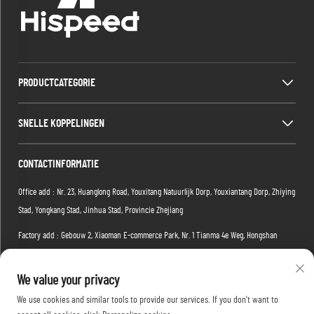
PRODUCTCATEGORIE
SNELLE KOPPELINGEN
CONTACTINFORMATIE
Office add : Nr. 23, Huanglong Road, Youxitang Natuurlijk Dorp, Youxiantang Dorp, Zhiying
Stad, Yongkang Stad, Jinhua Stad, Provincie Zhejiang
Factory add : Gebouw 2, Xiaoman E-commerce Park, Nr. 1 Tianma 4e Weg, Hongshan
District, Wuhan, Hubei-provincie, China
We value your privacy
E-mail:
[email protected]
We use cookies and similar tools to provide our services. If you don't want to
Tel:
+86-15088234353