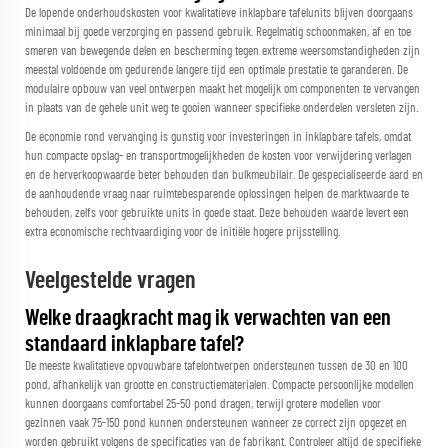
De lopende onderhoudskosten voor kwalitatieve inklapbare tafelunits blijven doorgaans
minimaal bij goede verzorging en passend gebruik. Regelmatig schoonmaken, af en toe
smeren van bewegende delen en bescherming tegen extreme weersomstandigheden zijn
meestal voldoende om gedurende langere tijd een optimale prestatie te garanderen. De
modulaire opbouw van veel ontwerpen maakt het mogelijk om componenten te vervangen
in plaats van de gehele unit weg te gooien wanneer specifieke onderdelen versleten zijn.
De economie rond vervanging is gunstig voor investeringen in inklapbare tafels, omdat
hun compacte opslag- en transportmogelijkheden de kosten voor verwijdering verlagen
en de herverkoopwaarde beter behouden dan bulkmeubilair. De gespecialiseerde aard en
de aanhoudende vraag naar ruimtebesparende oplossingen helpen de marktwaarde te
behouden, zelfs voor gebruikte units in goede staat. Deze behouden waarde levert een
extra economische rechtvaardiging voor de initiële hogere prijsstelling.
Veelgestelde vragen
Welke draagkracht mag ik verwachten van een
standaard inklapbare tafel?
De meeste kwalitatieve opvouwbare tafelontwerpen ondersteunen tussen de 30 en 100
pond, afhankelijk van grootte en constructiematerialen. Compacte persoonlijke modellen
kunnen doorgaans comfortabel 25-50 pond dragen, terwijl grotere modellen voor
gezinnen vaak 75-150 pond kunnen ondersteunen wanneer ze correct zijn opgezet en
worden gebruikt volgens de specificaties van de fabrikant. Controleer altijd de specifieke