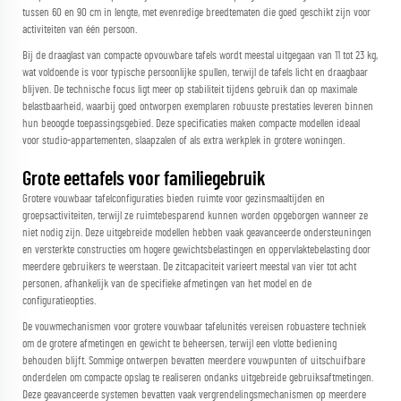
tussen 60 en 90 cm in lengte, met evenredige breedtematen die goed geschikt zijn voor
activiteiten van één persoon.
Bij de draaglast van compacte opvouwbare tafels wordt meestal uitgegaan van 11 tot 23 kg,
wat voldoende is voor typische persoonlijke spullen, terwijl de tafels licht en draagbaar
blijven. De technische focus ligt meer op stabiliteit tijdens gebruik dan op maximale
belastbaarheid, waarbij goed ontworpen exemplaren robuuste prestaties leveren binnen
hun beoogde toepassingsgebied. Deze specificaties maken compacte modellen ideaal
voor studio-appartementen, slaapzalen of als extra werkplek in grotere woningen.
Grote eettafels voor familiegebruik
Grotere vouwbaar tafelconfiguraties bieden ruimte voor gezinsmaaltijden en
groepsactiviteiten, terwijl ze ruimtebesparend kunnen worden opgeborgen wanneer ze
niet nodig zijn. Deze uitgebreide modellen hebben vaak geavanceerde ondersteuningen
en versterkte constructies om hogere gewichtsbelastingen en oppervlaktebelasting door
meerdere gebruikers te weerstaan. De zitcapaciteit varieert meestal van vier tot acht
personen, afhankelijk van de specifieke afmetingen van het model en de
configuratieopties.
De vouwmechanismen voor grotere vouwbaar tafelunités vereisen robuastere techniek
om de grotere afmetingen en gewicht te beheersen, terwijl een vlotte bediening
behouden blijft. Sommige ontwerpen bevatten meerdere vouwpunten of uitschuifbare
onderdelen om compacte opslag te realiseren ondanks uitgebreide gebruiksaftmetingen.
Deze geavanceerde systemen bevatten vaak vergrendelingsmechanismen op meerdere