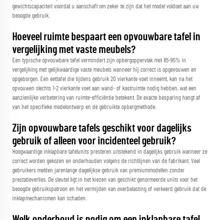
gewichtscapaciteit voordat u aanschaft om zeker te zijn dat het model voldoet aan uw
beoogde gebruik.
Hoeveel ruimte bespaart een opvouwbare tafel in
vergelijking met vaste meubels?
Een typische opvouwbare tafel vermindert zijn opbergoppervlak met 85-95% in
vergelijking met gelijkwaardige vaste meubels wanneer hij correct is opgevouwen en
opgeborgen. Een eettafel die tijdens gebruik 20 vierkante voet inneemt, kan na het
opvouwen slechts 1-2 vierkante voet aan wand- of kastruimte nodig hebben, wat een
aanzienlijke verbetering van ruimte-efficiëntie betekent. De exacte besparing hangt af
van het specifieke modelontwerp en de gebruikte opbergmethode.
Zijn opvouwbare tafels geschikt voor dagelijks
gebruik of alleen voor incidenteel gebruik?
Hoogwaardige inklapbare tafelunits presteren uitstekend in dagelijks gebruik wanneer ze
correct worden gekozen en onderhouden volgens de richtlijnen van de fabrikant. Veel
gebruikers melden jarenlange dagelijkse gebruik van premiummodellen zonder
prestatieverlies. De sleutel ligt in het kiezen van geschikt genormeerde units voor het
beoogde gebruikspatroon en het vermijden van overbelasting of verkeerd gebruik dat de
inklapmechanismen kan schaden.
Welk onderhoud is nodig om een inklapbare tafel