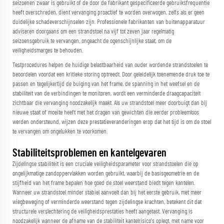
seizoenen zwaar is gebruikt of de door de fabrikant gespecificeerde gebruiksfrequentie
heeft overschreden, dient vervanging proactief te worden overwogen, zelfs als er geen
duidelijke schadeverschijnselen zijn. Professionele fabrikanten van buitenapparatuur
adviseren doorgaans om een strandstoel na vijf tot zeven jaar regelmatig
seizoensgebruik te vervangen, ongeacht de ogenschijnlijke staat, om de
veiligheidsmarges te behouden.
Testprocedures helpen de huidige belastbaarheid van ouder wordende strandstoelen te
beoordelen voordat een kritieke storing optreedt. Door geleidelijk toenemende druk toe te
passen en tegelijkertijd de buiging van het frame, de spanning in het weefsel en de
stabiliteit van de verbindingen te monitoren, wordt een verminderde draagcapaciteit
zichtbaar die vervanging noodzakelijk maakt. Als uw strandstoel meer doorbuigt dan bij
nieuwe staat of moeite heeft met het dragen van gewichten die eerder probleemloos
werden ondersteund, wijzen deze prestatieveranderingen erop dat het tijd is om de stoel
te vervangen om ongelukken te voorkomen.
Stabiliteitsproblemen en kantelgevaren
Zijdelingse stabiliteit is een cruciale veiligheidsparameter voor strandstoelen die op
ongelijkmatige zandoppervlakken worden gebruikt, waarbij de basisgeometrie en de
stijfheid van het frame bepalen hoe goed de stoel weerstand biedt tegen kantelen.
Wanneer uw strandstoel minder stabiel aanvoelt dan bij het eerste gebruik, met meer
wiegbeweging of verminderde weerstand tegen zijdelingse krachten, betekent dit dat
structurele verslechtering de veiligheidsprestaties heeft aangetast. Vervanging is
noodzakelijk wanneer de afname van de stabiliteit kantelrisico's oplegt, met name voor