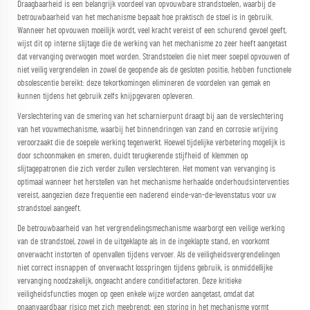
Draagbaarheid is een belangrijk voordeel van opvouwbare strandstoelen, waarbij de
betrouwbaarheid van het mechanisme bepaalt hoe praktisch de stoel is in gebruik.
Wanneer het opvouwen moeilijk wordt, veel kracht vereist of een schurend gevoel geeft,
wijst dit op interne slijtage die de werking van het mechanisme zo zeer heeft aangetast
dat vervanging overwogen moet worden. Strandstoelen die niet meer soepel opvouwen of
niet veilig vergrendelen in zowel de geopende als de gesloten positie, hebben functionele
obsolescentie bereikt: deze tekortkomingen elimineren de voordelen van gemak en
kunnen tijdens het gebruik zelfs knijpgevaren opleveren.
Verslechtering van de smering van het scharnierpunt draagt bij aan de verslechtering
van het vouwmechanisme, waarbij het binnendringen van zand en corrosie wrijving
veroorzaakt die de soepele werking tegenwerkt. Hoewel tijdelijke verbetering mogelijk is
door schoonmaken en smeren, duidt terugkerende stijfheid of klemmen op
slijtagepatronen die zich verder zullen verslechteren. Het moment van vervanging is
optimaal wanneer het herstellen van het mechanisme herhaalde onderhoudsinterventies
vereist, aangezien deze frequentie een naderend einde-van-de-levenstatus voor uw
strandstoel aangeeft.
De betrouwbaarheid van het vergrendelingsmechanisme waarborgt een veilige werking
van de strandstoel, zowel in de uitgeklapte als in de ingeklapte stand, en voorkomt
onverwacht instorten of openvallen tijdens vervoer. Als de veiligheidsvergrendelingen
niet correct insnappen of onverwacht losspringen tijdens gebruik, is onmiddellijke
vervanging noodzakelijk, ongeacht andere conditiefactoren. Deze kritieke
veiligheidsfuncties mogen op geen enkele wijze worden aangetast, omdat dat
onaanvaardbaar risico met zich meebrengt; een storing in het mechanisme vormt