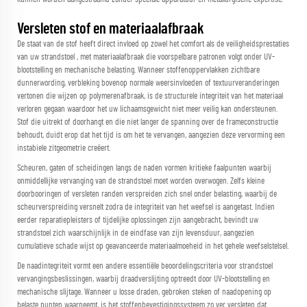
Versleten stof en materiaalafbraak
De staat van de stof heeft direct invloed op zowel het comfort als de veiligheidsprestaties
van uw
strandstoel
, met materiaalafbraak die voorspelbare patronen volgt onder UV-
blootstelling en mechanische belasting. Wanneer stoffenoppervlakken zichtbare
dunnerwording, verbleking bovenop normale weersinvloeden of textuurveranderingen
vertonen die wijzen op polymerenafbraak, is de structurele integriteit van het materiaal
verloren gegaan waardoor het uw lichaamsgewicht niet meer veilig kan ondersteunen.
Stof die uitrekt of doorhangt en die niet langer de spanning over de frameconstructie
behoudt, duidt erop dat het tijd is om het te vervangen, aangezien deze vervorming een
instabiele zitgeometrie creëert.
Scheuren, gaten of scheidingen langs de naden vormen kritieke faalpunten waarbij
onmiddellijke vervanging van de strandstoel moet worden overwogen. Zelfs kleine
doorbooringen of versleten randen verspreiden zich snel onder belasting, waarbij de
scheurverspreiding versnelt zodra de integriteit van het weefsel is aangetast. Indien
eerder reparatiepleisters of tijdelijke oplossingen zijn aangebracht, bevindt uw
strandstoel zich waarschijnlijk in de eindfase van zijn levensduur, aangezien
cumulatieve schade wijst op geavanceerde materiaalmoeheid in het gehele weefselstelsel.
De naadintegriteit vormt een andere essentiële beoordelingscriteria voor
strandstoel
vervangingsbeslissingen, waarbij draadverslijting optreedt door UV-blootstelling en
mechanische slijtage. Wanneer u losse draden, gebroken steken of naadopening op
belaste punten waarneemt, is het stoffenbevestigingssysteem zo ver versleten dat