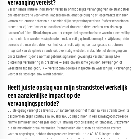
vervanging vereist?
Verschillende kritieke indicatoren vereisen onmiddellijke vervanging van de strandstoel
om letselrisico's te voorkomen. Kaderbreuken, ernstige buiging of losgemaakte lasnaden
vormen structurele defecten die onmiddellijke stopzetting vereisen. Stofverscheuringen
groter dan vijf centimeter op naadlocaties of dragende delen creëren een risico op
catastrofaal falen. Mislukkingen van het vergrendelingsmechanisme waardoor een veilige
positie niet kan worden vastgehouden, maken veilig gebruik onmogelijk. Wijdverspreide
corrosie die meerdere delen van het kader treft, wijst op een aangetaste structurele
integriteit van de gehele strandstoel. Overmatig wiebelen, instabiliteit of de neiging om
om te kantelen tijdens normaal gebruik signaleren gevaarlijke verslechtering. Elke
plotselinge verandering in prestaties — zoals onverwachte geluiden, bewegingen of
weerstand tijdens gebruik — vereist onmiddellijke inspectie en waarschijnlijk vervanging
voordat de stoel opnieuw wordt gebruikt.
Heeft juiste opslag van mijn strandstoel werkelijk
een aanzienlijke impact op de
vervangingsperiode?
Juiste opslag verlengt de levensduur aanzienlijk door het materiaal van strandstoelen te
beschermen tegen continue milieuafbraak. Opslag binnen in een klimaatgecontroleerde
ruimte elimineert het hele jaar door UV-straling, vochtwisseling en temperatuurextremen
die de materiaalafbraak versnellen. Strandstoelen die tussen de seizoenen correct
worden opgeslagen, hebben doorgaans een levensduur die 40–60% langer is dan