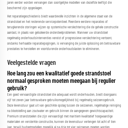
jaren eerder worden vervangen dan soortgelijke modellen van dezelfde leeftijd die
beschermd zijn opgeslagen.
Het reparatiegeschiedenis biedt waardevolle inzichten in de algemene staat van de
strandstoel en het resterende servicepotentieel. Meerdere eerdere reparaties of
terugkerende storingen wijzen op systemische verslechtering die de gehele constructie
aantast, in plaats van geïsoleerde onderdeelproblemen. Wanneer uw strandstoel
regelmatig onderhoudsinterventies vereist of progressieve verslechtering vertoont,
ondanks herhaalde reparatiepogingen, is vervanging de juiste oplossing om betrouwbare
prestaties te herstellen en voortdurende onderhoudslasten te elimineren.
Veelgestelde vragen
Hoe lang zou een kwalitatief goede strandstoel
normaal gesproken moeten meegaan bij regulier
gebruik?
Een goed vervaardigde strandstoel die adequaat wordt onderhouden, biedt doorgaans
vijf tot zeven jaar betrouwbare gebruiksmogelijkheid bij regelmatig seizoensgebruik.
Deze levensduur gaat uit van geschikte opslag tussen de seizoenen, regelmatige reiniging
na blootstelling aan zoutwater en gebruik binnen de aangegeven gewichtscapaciteit.
Premium strandstoelen die zijn vervaardigd met maritiem kwalitatief hoogwaardige
materialen en versterkte constructie, kunnen de levensduur verlengen tot acht of tien
jaar, terwijl budgetmodellen mogelijk al na drie tot vier seizoenen moeten worden