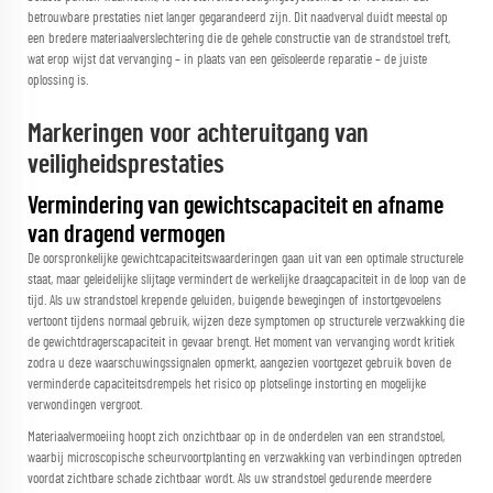
betrouwbare prestaties niet langer gegarandeerd zijn. Dit naadverval duidt meestal op
een bredere materiaalverslechtering die de gehele constructie van de strandstoel treft,
wat erop wijst dat vervanging – in plaats van een geïsoleerde reparatie – de juiste
oplossing is.
Markeringen voor achteruitgang van
veiligheidsprestaties
Vermindering van gewichtscapaciteit en afname
van dragend vermogen
De oorspronkelijke gewichtcapaciteitswaarderingen gaan uit van een optimale structurele
staat, maar geleidelijke slijtage vermindert de werkelijke draagcapaciteit in de loop van de
tijd. Als uw strandstoel krepende geluiden, buigende bewegingen of instortgevoelens
vertoont tijdens normaal gebruik, wijzen deze symptomen op structurele verzwakking die
de gewichtdragerscapaciteit in gevaar brengt. Het moment van vervanging wordt kritiek
zodra u deze waarschuwingssignalen opmerkt, aangezien voortgezet gebruik boven de
verminderde capaciteitsdrempels het risico op plotselinge instorting en mogelijke
verwondingen vergroot.
Materiaalvermoeiing hoopt zich onzichtbaar op in de onderdelen van een strandstoel,
waarbij microscopische scheurvoortplanting en verzwakking van verbindingen optreden
voordat zichtbare schade zichtbaar wordt. Als uw strandstoel gedurende meerdere