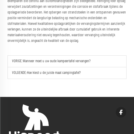
exemplaren die continu aan buitomstandigheden zijn blootgesteld. Reiniging vóór opslag
verwijdert zoutafzettingen en verontreinigingen die corrosie en stofafbraak tijdens de
opslagperiode bevorderen. Het opbergen van strandstoelen in een ontspannen gevouwen
positie vermindert de langdurige belasting op mechanische onderdelen en
stofmaterialen. Hoewel kwalitatieve opslagpraktijken de vervangingstermijnen aanzienlijk
verlengen, kunnen ze de uiteindelijke afbraak door cumulatief gebruik en inherente
materiaalveroudering niet eeuwig tegenhouden, waardoor vervanging uiteindelijk
onvermijdelijk is, ongeacht de kwaliteit van de opslag.
VORIGE:
Wanneer moet u uw oude kampeertafel vervangen?
VOLGENDE:
Hoe kiest u de juiste maat campingtafel?