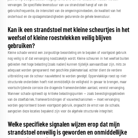
vervangen. De specifieke levensduur van uw strandstoel hangt af van de
gebruiksfrequentie, de intensiteit van de omgevingsinvloeden, de kwaliteit van het
onderhoud en de opslagomstandigheden gedurende de gehele levensduur.
Kan ik een strandstoel met kleine scheurtjes in het
weefsel of kleine roestvlekken veilig blijven
gebruiken?
Kleine schade vereist een zorgvuldige beoordeling om te bepalen of voortgezet gebruik
nog veilig is of dat vervanging noodzakelijk wordt. Kleine scheuren in het weefsel buiten
gebieden met hoge belasting (zoals naden) kunnen tijdelijk aanvaardbaar zijn, mits ze
adequaat worden gerepareerd met geschikte plakmateriaal; echter dient de verdere
uitbreiding van de scheur nauwlettend te worden gevolgd. Oppervlakkige roest op niet-
structurele onderdelen hoeft niet onmiddellijk de veiligheid in gevaar te brengen, maar
voortschrijdende corrosie die dragende frameonderdelen aantast, vereist vervanging.
Wanneer schade optreedt op kritieke belastingspunten — zoals bevestigingsgebieden
van de stoelfabriek, frameverbindingen of vouwmechanismen — moet vervanging
worden geprioriteerd boven voortgezet gebruik, ongeacht de ernst van de schade,
aangezien deze locaties bepalend zijn voor de algehele structurele integriteit.
Welke specifieke signalen wijzen erop dat mijn
strandstoel onveilig is geworden en onmiddellijke