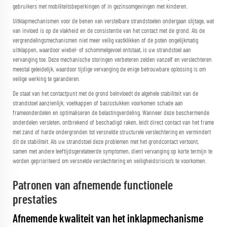
gebruikers met mobiliteitsbeperkingen of in gezinsomgevingen met kinderen.
Uitklapmechanismen voor de benen van verstelbare strandstoelen ondergaan slijtage, wat
van invloed is op de vlakheid en de consistentie van het contact met de grond. Als de
vergrendelingsmechanismen niet meer veilig vastklikken of de poten ongelijkmatig
uitklappen, waardoor wiebel- of schommelgevoel ontstaat, is uw strandstoel aan
vervanging toe. Deze mechanische storingen verbeteren zelden vanzelf en verslechteren
meestal geleidelijk, waardoor tijdige vervanging de enige betrouwbare oplossing is om
veilige werking te garanderen.
De staat van het contactpunt met de grond beïnvloedt de algehele stabiliteit van de
strandstoel aanzienlijk; voetkappen of basisstukken voorkomen schade aan
frameonderdelen en optimaliseren de belastingverdeling. Wanneer deze beschermende
onderdelen versleten, ontbrekend of beschadigd raken, leidt direct contact van het frame
met zand of harde ondergronden tot versnelde structurele verslechtering en vermindert
dit de stabiliteit. Als uw strandstoel deze problemen met het grondcontact vertoont,
samen met andere leeftijdsgerelateerde symptomen, dient vervanging op korte termijn te
worden geprioriteerd om versnelde verslechtering en veiligheidsrisico’s te voorkomen.
Patronen van afnemende functionele
prestaties
Afnemende kwaliteit van het inklapmechanisme