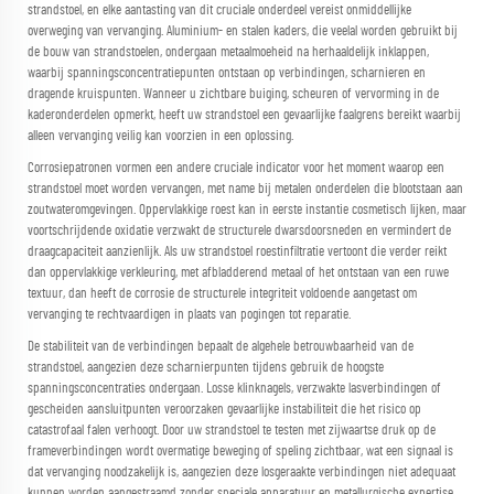
strandstoel, en elke aantasting van dit cruciale onderdeel vereist onmiddellijke
overweging van vervanging. Aluminium- en stalen kaders, die veelal worden gebruikt bij
de bouw van strandstoelen, ondergaan metaalmoeheid na herhaaldelijk inklappen,
waarbij spanningsconcentratiepunten ontstaan op verbindingen, scharnieren en
dragende kruispunten. Wanneer u zichtbare buiging, scheuren of vervorming in de
kaderonderdelen opmerkt, heeft uw strandstoel een gevaarlijke faalgrens bereikt waarbij
alleen vervanging veilig kan voorzien in een oplossing.
Corrosiepatronen vormen een andere cruciale indicator voor het moment waarop een
strandstoel moet worden vervangen, met name bij metalen onderdelen die blootstaan aan
zoutwateromgevingen. Oppervlakkige roest kan in eerste instantie cosmetisch lijken, maar
voortschrijdende oxidatie verzwakt de structurele dwarsdoorsneden en vermindert de
draagcapaciteit aanzienlijk. Als uw strandstoel roestinfiltratie vertoont die verder reikt
dan oppervlakkige verkleuring, met afbladderend metaal of het ontstaan van een ruwe
textuur, dan heeft de corrosie de structurele integriteit voldoende aangetast om
vervanging te rechtvaardigen in plaats van pogingen tot reparatie.
De stabiliteit van de verbindingen bepaalt de algehele betrouwbaarheid van de
strandstoel, aangezien deze scharnierpunten tijdens gebruik de hoogste
spanningsconcentraties ondergaan. Losse klinknagels, verzwakte lasverbindingen of
gescheiden aansluitpunten veroorzaken gevaarlijke instabiliteit die het risico op
catastrofaal falen verhoogt. Door uw strandstoel te testen met zijwaartse druk op de
frameverbindingen wordt overmatige beweging of speling zichtbaar, wat een signaal is
dat vervanging noodzakelijk is, aangezien deze losgeraakte verbindingen niet adequaat
kunnen worden aangestraamd zonder speciale apparatuur en metallurgische expertise.