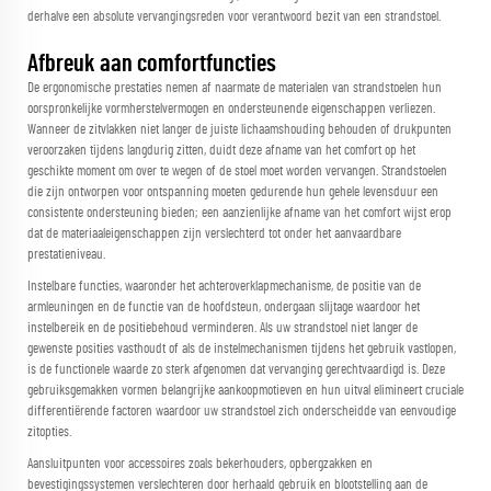
derhalve een absolute vervangingsreden voor verantwoord bezit van een strandstoel.
Afbreuk aan comfortfuncties
De ergonomische prestaties nemen af naarmate de materialen van strandstoelen hun
oorspronkelijke vormherstelvermogen en ondersteunende eigenschappen verliezen.
Wanneer de zitvlakken niet langer de juiste lichaamshouding behouden of drukpunten
veroorzaken tijdens langdurig zitten, duidt deze afname van het comfort op het
geschikte moment om over te wegen of de stoel moet worden vervangen. Strandstoelen
die zijn ontworpen voor ontspanning moeten gedurende hun gehele levensduur een
consistente ondersteuning bieden; een aanzienlijke afname van het comfort wijst erop
dat de materiaaleigenschappen zijn verslechterd tot onder het aanvaardbare
prestatieniveau.
Instelbare functies, waaronder het achteroverklapmechanisme, de positie van de
armleuningen en de functie van de hoofdsteun, ondergaan slijtage waardoor het
instelbereik en de positiebehoud verminderen. Als uw strandstoel niet langer de
gewenste posities vasthoudt of als de instelmechanismen tijdens het gebruik vastlopen,
is de functionele waarde zo sterk afgenomen dat vervanging gerechtvaardigd is. Deze
gebruiksgemakken vormen belangrijke aankoopmotieven en hun uitval elimineert cruciale
differentiërende factoren waardoor uw strandstoel zich onderscheidde van eenvoudige
zitopties.
Aansluitpunten voor accessoires zoals bekerhouders, opbergzakken en
bevestigingssystemen verslechteren door herhaald gebruik en blootstelling aan de