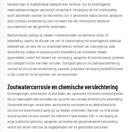
benaderingen of ongelijkmatige bleekpatronen vertonen, zijn de onderliggende
materiaaleigenschappen aanzienlijk verslechterd. Vervanging van het strandstoeltje
wordt aanbevolen wanneer de kleurverlies zich in gevorderde stadia bevindt, aangezien
deze zichtbare verslechtering sterk correleert met een verminderde sterkte en
duurzaamheid van alle getroffen onderdelen.
Beschermende coatings op metalen frameonderdelen verslechteren onder UV-
blootstelling, waarbij de afbraak van verf of poedercoating het onderliggende materiaal
blootstelt aan corrosie. Als uw strandstoel tekenen vertoont van coatingverval, zoals
afschilfering, chalken of wijdverspreide blootstelling van onbedekte metalen
oppervlakken, nadert het moment van vervanging, aangezien de beschermende systemen
hun beoogde functie niet meer vervullen. Voortgezet gebruik na coatingverslechtering
versnelt de structurele verslechtering, waardoor proactieve vervanging kosteneffectiever
is dan uitstel tot na het optreden van corrosieschade.
Zoutwatercorrosie en chemische verslechtering
Kustomgevingen onderwerpen strandstoelen aan agressieve corrosieve omstandigheden
die de materiaalafbraak versnellen ten opzichte van normale atmosferische blootstelling.
Zoutnevelafzettingen veroorzaken aanhoudende vochtretentie en elektrochemische
corrosie die onverminderd aangrijpt op metalen onderdelen. Wanneer uw strandstoel
wijdverspreide corrosie vertoont die meerdere frame-locaties treft, is vervanging de
enige praktische oplossing, aangezien corrosieherstel gespecialiseerde behandeling
vereist die verder reikt dan de mogelijkheden van de gemiddelde consument.