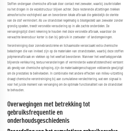
Stoffen ondergaan chemische afbraak door contact met zeewater, waarbij zoutkristallen
na het drogen in de vezelstructuur blijven achter. Deze resterende afzettingen trekken
atmosferische vochtigheid aan en bevorderen lokale afbraak die geleidelijk de sterkte
van de stof vermindert. Als uw strandstoel regelmatig is blootgesteld aan zeewater zonder
grondig spoelen, treedt versnelde veroudering op in alle zachte onderdelen. De
vervangingstijd dient rekening te houden met deze versnelde afbraak, waardoor de
verwachte levensduur korter is dan bij gebruik in zoetwater- of landomgevingen.
Verontreiniging door zonnebrandcrème en lichaamsolie veroorzaakt extra chemische
belastingen die van invloed zijn op de materialen van strandstoelen, waarbij deze stoffen
polymerenafbraak en vlekken op het weefsel bevorderen. Wanneer het weefseloppervlak
blijvende verkleuring, textuurveranderingen of verminderde waterafstotendheid vertoont
als gevolg van chemische ophoping, zijn de materiaaleigenschappen voldoende gewijzigd
om de prestaties te beïnvloeden. In combinatie met andere effecten van milieu-uitzetting
draagt chemische verontreiniging bij aan cumulatieve verslechtering, wat een signaal is
voor het juiste moment van vervanging om de optimale functionaliteit van de strandstoel
te behouden.
Overwegingen met betrekking tot
gebruiksfrequentie en
onderhoudsgeschiedenis