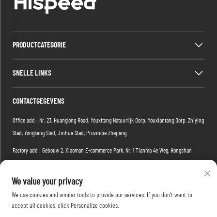
PRODUCTCATEGORIE
SNELLE LINKS
CONTACTGEGEVENS
Office add : Nr. 23, Huanglong Road, Youxitang Natuurlijk Dorp, Youxiantang Dorp, Zhiying
Stad, Yongkang Stad, Jinhua Stad, Provincie Zhejiang
Factory add : Gebouw 2, Xiaoman E-commerce Park, Nr. 1 Tianma 4e Weg, Hongshan
District, Wuhan, Hubei-provincie, China
We value your privacy
E-mail:
[email protected]
We use cookies and similar tools to provide our services. If you don't want to
Tel.:
+86-15088234353
accept all cookies, click Personalize cookies.