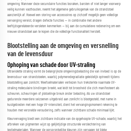
omgeving. Wanneer deze secundaire functies losraken, barsten of niet langer voorwerp
veilig kunnen vasthouden, neemt het algemene gebruiksgemak van de strandstoel
aanzienlijk af. Hoewel een storing van accessoires op zichzelf mogelijk geen volledige
vervanging vereist, dragen defecte functies — in combinatie met andere
leeftijdsgerelateerde versleten kenmerken — bij aan de cumulatieve redenering om een
nieuwe strandstoel aan te kopen die de volledige functionaliteit herstelt.
Blootstelling aan de omgeving en versnelling
van de levensduur
Ophoping van schade door UV-straling
Ultraviolette straling vormt de belangrijkste omgevingsbelasting die van invloed is op de
levensduur van strandstoelen, waarbij polymeredegradiatie geleidelijk optreedt tijdens
blootstelling aan zonlicht. Weefselmaterialen verliezen hun treksterkte naarmate UV-
straling moleculaire bindingen breekt, wat leidt tot broosheid die zich manifesteert als
scheuren, scheuringen of plotselinge breuk onder belasting. Als uw strandstoel
gedurende meerdere seizoenen uitgebreid aan zonlicht is blootgesteld, met name in
kustgebieden met een hoge UV-intensiteit, dient het vervangingsmoment rekening te
houden met versnelde veroudering, zelfs wanneer zichtbare schade minimaal lijkt.
Kleurvervaging biedt een zichtbare indicatie van de opgehoopte UV-schade, waarbij het
afbreken van pigmenten wijst op gelijktijdige structurele verslechtering van
textielmaterialen. Wanneer de oorspronkelijke kleuren zijn vervagen tot bleke