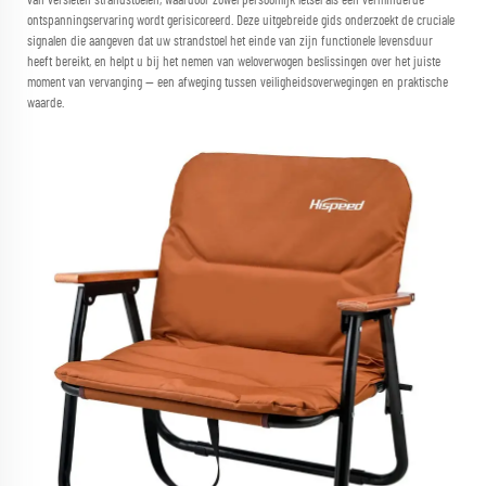
van versleten strandstoelen, waardoor zowel persoonlijk letsel als een verminderde
ontspanningservaring wordt gerisicoreerd. Deze uitgebreide gids onderzoekt de cruciale
signalen die aangeven dat uw strandstoel het einde van zijn functionele levensduur
heeft bereikt, en helpt u bij het nemen van weloverwogen beslissingen over het juiste
moment van vervanging — een afweging tussen veiligheidsoverwegingen en praktische
waarde.