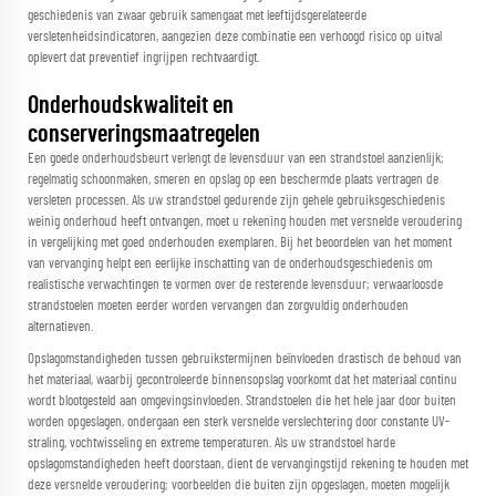
geschiedenis van zwaar gebruik samengaat met leeftijdsgerelateerde
versletenheidsindicatoren, aangezien deze combinatie een verhoogd risico op uitval
oplevert dat preventief ingrijpen rechtvaardigt.
Onderhoudskwaliteit en
conserveringsmaatregelen
Een goede onderhoudsbeurt verlengt de levensduur van een strandstoel aanzienlijk;
regelmatig schoonmaken, smeren en opslag op een beschermde plaats vertragen de
versleten processen. Als uw strandstoel gedurende zijn gehele gebruiksgeschiedenis
weinig onderhoud heeft ontvangen, moet u rekening houden met versnelde veroudering
in vergelijking met goed onderhouden exemplaren. Bij het beoordelen van het moment
van vervanging helpt een eerlijke inschatting van de onderhoudsgeschiedenis om
realistische verwachtingen te vormen over de resterende levensduur; verwaarloosde
strandstoelen moeten eerder worden vervangen dan zorgvuldig onderhouden
alternatieven.
Opslagomstandigheden tussen gebruikstermijnen beïnvloeden drastisch de behoud van
het materiaal, waarbij gecontroleerde binnensopslag voorkomt dat het materiaal continu
wordt blootgesteld aan omgevingsinvloeden. Strandstoelen die het hele jaar door buiten
worden opgeslagen, ondergaan een sterk versnelde verslechtering door constante UV-
straling, vochtwisseling en extreme temperaturen. Als uw strandstoel harde
opslagomstandigheden heeft doorstaan, dient de vervangingstijd rekening te houden met
deze versnelde veroudering; voorbeelden die buiten zijn opgeslagen, moeten mogelijk