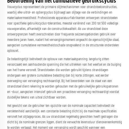
Beoordeling van het cumulatieve gebruikscyclus
Vouwcyclus representeert de primaire slijtmechanismen voor strandstoelconstructies,
waarbij elke uitrol- en opbergcyclus bijdraagt aan slijtage van de verbindingen en
materiaalvermoeidheid. Professionele apparatuurfabrikanten ontwerpen strandstoelen
voor specifieke gebruikscyclus-toleranties, meestal variërend van 200 tot 500 volledige
vouwoperaties, afhankelijk van de constructiekwaliteit. Als uw strandstoel deze
ontwerpgrenzen heeft overschreden door frequente seizoensgebonden gebruik over
meerdere jaren heen, nadert het vervangingsmoment ongeacht de ogenschijnlijke staat,
aangezien cumulatieve vermoeidheidsschade onopvallend in de structurele onderdelen
opbouwt.
De belastingstijd beïnvloedt de opbouw van materiaalspanning: langdurig zitten
veroorzaakt een aanhoudende spanning die het uitrekken van het weefsel en de buiging
van het frame versnelt. Strandstoelen die worden gebruikt tijdens stranddagen
ondergaan een grotere cumulatieve belasting dan bij korte zittingen, wat eerder
overweging van vervanging rechtvaardigt. Bij het beoordelen van de staat van een
strandstoel dient rekening te worden gehouden met de gebruikelijke gebruikspatronen
en -duur, aangezien intensief gebruik een proactieve vervanging rechtvaardigt voordat
duidelijke tekens van uitval zichtbaar worden.
Het gewicht van de gebruiker ten opzichte van de nominale capaciteit beïnvloedt de
versletenheid aanzienlijk: een constante belasting dicht bij de maximale specificaties
versnelt het slijtageproces. Als uw strandstoel regelmatig gewichten heeft gedragen die
dicht bij de nominale grenzen liggen, dient de verwachte levensduur dienovereenkomstig
te worden verlaagd. Het moment van vervanging wordt geschikt wanneer een