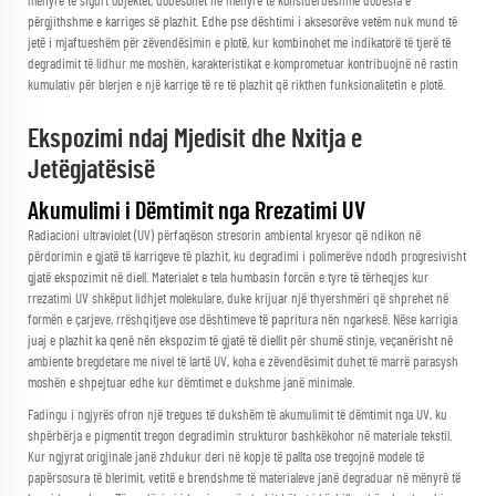
mënyrë të sigurt objektet, dobësohet në mënyrë të konsiderueshme dobësia e
përgjithshme e karriges së plazhit. Edhe pse dështimi i aksesorëve vetëm nuk mund të
jetë i mjaftueshëm për zëvendësimin e plotë, kur kombinohet me indikatorë të tjerë të
degradimit të lidhur me moshën, karakteristikat e komprometuar kontribuojnë në rastin
kumulativ për blerjen e një karrige të re të plazhit që rikthen funksionalitetin e plotë.
Ekspozimi ndaj Mjedisit dhe Nxitja e
Jetëgjatësisë
Akumulimi i Dëmtimit nga Rrezatimi UV
Radiacioni ultraviolet (UV) përfaqëson stresorin ambiental kryesor që ndikon në
përdorimin e gjatë të karrigeve të plazhit, ku degradimi i polimerëve ndodh progresivisht
gjatë ekspozimit në diell. Materialet e tela humbasin forcën e tyre të tërheqjes kur
rrezatimi UV shkëput lidhjet molekulare, duke krijuar një thyershmëri që shprehet në
formën e çarjeve, rrëshqitjeve ose dështimeve të papritura nën ngarkesë. Nëse karrigia
juaj e plazhit ka qenë nën ekspozim të gjatë të diellit për shumë stinje, veçanërisht në
ambiente bregdetare me nivel të lartë UV, koha e zëvendësimit duhet të marrë parasysh
moshën e shpejtuar edhe kur dëmtimet e dukshme janë minimale.
Fadingu i ngjyrës ofron një tregues të dukshëm të akumulimit të dëmtimit nga UV, ku
shpërbërja e pigmentit tregon degradimin strukturor bashkëkohor në materiale tekstil.
Kur ngjyrat origjinale janë zhdukur deri në kopje të pallta ose tregojnë modele të
papërsosura të blerimit, vetitë e brendshme të materialeve janë degraduar në mënyrë të