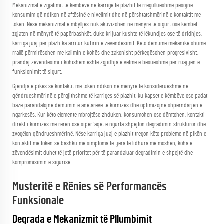
Mekanizmat e zgjatimit të këmbëve në karrige të plazhit të rregullueshme pësojnë
konsumim që ndikon në aftësinë e nivelimit dhe në përshtatshmërinë e kontaktit me
tokën. Nëse mekanizmat e mbylljes nuk aktivizohen në mënyrë të sigurt ose këmbët
zgjaten në mënyrë të papërbashkët, duke krijuar kushte të lëkundjes ose të dridhjes,
karriga juaj për plazh ka arritur kufirin e zëvendësimit. Këto dëmtime mekanike shumë
rrallë përmirësohen me kalimin e kohës dhe zakonisht përkeqësohen progresivisht,
prandaj zëvendësimi i kohishëm është zgjidhja e vetme e besueshme për ruajtjen e
funksionimit të sigurt.
Gjendja e pikës së kontaktit me tokën ndikon në mënyrë të konsiderueshme në
qëndrueshmërinë e përgjithshme të karriges së plazhit, ku kapset e këmbëve ose padat
bazë parandalojnë dëmtimin e anëtarëve të kornizës dhe optimizojnë shpërndarjen e
ngarkesës. Kur këto elemente mbrojtëse zhduken, konsumohen ose dëmtohen, kontakti
direkt i kornizës me rërën ose sipërfaqet e ngurta shpejton degradimin strukturor dhe
zvogëlon qëndrueshmërinë. Nëse karriga juaj e plazhit tregon këto probleme në pikën e
kontaktit me tokën së bashku me simptoma të tjera të lidhura me moshën, koha e
zëvendësimit duhet të jetë prioritet për të parandaluar degradimin e shpejtë dhe
kompromisimin e sigurisë.
Musteritë e Rënies së Performancës
Funksionale
Degrada e Mekanizmit të Pllumbimit