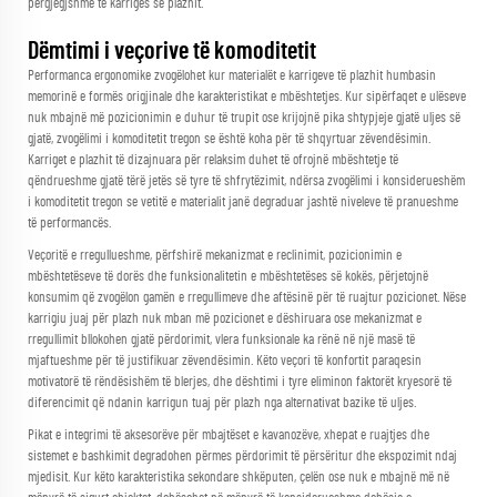
përgjegjshme të karriges së plazhit.
Dëmtimi i veçorive të komoditetit
Performanca ergonomike zvogëlohet kur materialët e karrigeve të plazhit humbasin
memorinë e formës origjinale dhe karakteristikat e mbështetjes. Kur sipërfaqet e ulëseve
nuk mbajnë më pozicionimin e duhur të trupit ose krijojnë pika shtypjeje gjatë uljes së
gjatë, zvogëlimi i komoditetit tregon se është koha për të shqyrtuar zëvendësimin.
Karriget e plazhit të dizajnuara për relaksim duhet të ofrojnë mbështetje të
qëndrueshme gjatë tërë jetës së tyre të shfrytëzimit, ndërsa zvogëlimi i konsiderueshëm
i komoditetit tregon se vetitë e materialit janë degraduar jashtë niveleve të pranueshme
të performancës.
Veçoritë e rregullueshme, përfshirë mekanizmat e reclinimit, pozicionimin e
mbështetëseve të dorës dhe funksionalitetin e mbështetëses së kokës, përjetojnë
konsumim që zvogëlon gamën e rregullimeve dhe aftësinë për të ruajtur pozicionet. Nëse
karrigiu juaj për plazh nuk mban më pozicionet e dëshiruara ose mekanizmat e
rregullimit bllokohen gjatë përdorimit, vlera funksionale ka rënë në një masë të
mjaftueshme për të justifikuar zëvendësimin. Këto veçori të konfortit paraqesin
motivatorë të rëndësishëm të blerjes, dhe dështimi i tyre eliminon faktorët kryesorë të
diferencimit që ndanin karrigun tuaj për plazh nga alternativat bazike të uljes.
Pikat e integrimi të aksesorëve për mbajtëset e kavanozëve, xhepat e ruajtjes dhe
sistemet e bashkimit degradohen përmes përdorimit të përsëritur dhe ekspozimit ndaj
mjedisit. Kur këto karakteristika sekondare shkëputen, çelën ose nuk e mbajnë më në