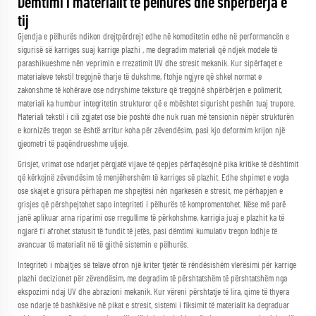
Dëmtimi i materialit të pëlhurës dhe shpërbërja e
tij
Gjendja e pëlhurës ndikon drejtpërdrejt edhe në komoditetin edhe në performancën e
sigurisë së karriges suaj
karrige plazhi
, me degradim materiali që ndjek modele të
parashikueshme nën veprimin e rrezatimit UV dhe stresit mekanik. Kur sipërfaqet e
materialeve tekstil tregojnë tharje të dukshme, ftohje ngjyre që shkel normat e
zakonshme të kohërave ose ndryshime teksture që tregojnë shpërbërjen e polimerit,
materiali ka humbur integritetin strukturor që e mbështet sigurisht peshën tuaj trupore.
Materiali tekstil i cili zgjatet ose bie poshtë dhe nuk ruan më tensionin nëpër strukturën
e kornizës tregon se është arritur koha për zëvendësim, pasi kjo deformim krijon një
gjeometri të paqëndrueshme uljeje.
Grisjet, vrimat ose ndarjet përgjatë vijave të qepjes përfaqësojnë pika kritike të dështimit
që kërkojnë zëvendësim të menjëhershëm të karriges së plazhit. Edhe shpimet e vogla
ose skajet e grisura përhapen me shpejtësi nën ngarkesën e stresit, me përhapjen e
grisjes që përshpejtohet sapo integriteti i pëlhurës të kompromentohet. Nëse më parë
janë aplikuar arna riparimi ose rregullime të përkohshme, karrigia juaj e plazhit ka të
ngjarë t'i afrohet statusit të fundit të jetës, pasi dëmtimi kumulativ tregon lodhje të
avancuar të materialit në të gjithë sistemin e pëlhurës.
Integriteti i mbajtjes së telave ofron një kriter tjetër të rëndësishëm vlerësimi për
karrige
plazhi
decizionet për zëvendësim, me degradim të përshtatshëm të përshtatshëm nga
ekspozimi ndaj UV dhe abrazioni mekanik. Kur vëreni përshtatje të lira, qime të thyera
ose ndarje të bashkësive në pikat e stresit, sistemi i fiksimit të materialit ka degraduar