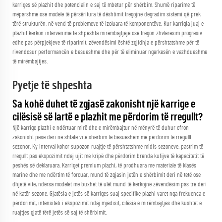
karriges së plazhit dhe potencialin e saj të mbetur për shërbim. Shumë riparime të
mëparshme ose modele të përsëritura të dështimit tregojnë degradim sistemi që prek
tërë strukturën, në vend të problemeve të izoluara të komponentëve. Kur karrigia juaj e
plazhit kërkon intervenime të shpeshta mirëmbajtjeje ose tregon zhvlerësim progresiv
edhe pas përpjekjeve të riparimit, zëvendësimi është zgjidhja e përshtatshme për të
rivendosur performancën e besueshme dhe për të eliminuar ngarkesën e vazhdueshme
të mirëmbajtjes.
Pyetje të shpeshta
Sa kohë duhet të zgjasë zakonisht një karrige e
cilësisë së lartë e plazhit me përdorim të rregullt?
Një karrige plazhi e ndërtuar mirë dhe e mirëmbajtur në mënyrë të duhur ofron
zakonisht pesë deri në shtatë vite shërbim të besueshëm me përdorim të rregullt
sezonor. Ky interval kohor supozon ruajtje të përshtatshme midis sezoneve, pastrim të
rregullt pas ekspozimit ndaj ujit me kripë dhe përdorim brenda kufijve të kapacitetit të
peshës së deklaruara. Karriget premium plazhi, të prodhuara me materiale të klasës
marine dhe me ndërtim të forcuar, mund të zgjasin jetën e shërbimit deri në tetë ose
dhjetë vite, ndërsa modelet me buxhet të ulët mund të kërkojnë zëvendësim pas tre deri
në katër sezone. Gjatësia e jetës së karriges suaj specifike plazhi varet nga frekuenca e
përdorimit, intensiteti i ekspozimit ndaj mjedisit, cilësia e mirëmbajtjes dhe kushtet e
ruajtjes gjatë tërë jetës së saj të shërbimit.