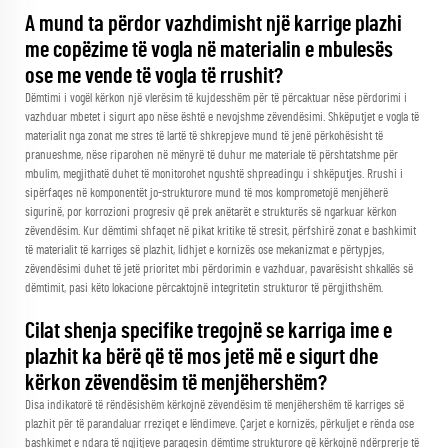
A mund ta përdor vazhdimisht një karrige plazhi
me copëzime të vogla në materialin e mbulesës
ose me vende të vogla të rrushit?
Dëmtimi i vogël kërkon një vlerësim të kujdesshëm për të përcaktuar nëse përdorimi i
vazhduar mbetet i sigurt apo nëse është e nevojshme zëvendësimi. Shkëputjet e vogla të
materialit nga zonat me stres të lartë të shkrepjeve mund të jenë përkohësisht të
pranueshme, nëse riparohen në mënyrë të duhur me materiale të përshtatshme për
mbulim, megjithatë duhet të monitorohet ngushtë shpreadingu i shkëputjes. Rrushi i
sipërfaqes në komponentët jo-strukturore mund të mos komprometojë menjëherë
sigurinë, por korrozioni progresiv që prek anëtarët e strukturës së ngarkuar kërkon
zëvendësim. Kur dëmtimi shfaqet në pikat kritike të stresit, përfshirë zonat e bashkimit
të materialit të karriges së plazhit, lidhjet e kornizës ose mekanizmat e përtypjes,
zëvendësimi duhet të jetë prioritet mbi përdorimin e vazhduar, pavarësisht shkallës së
dëmtimit, pasi këto lokacione përcaktojnë integritetin strukturor të përgjithshëm.
Cilat shenja specifike tregojnë se karriga ime e
plazhit ka bërë që të mos jetë më e sigurt dhe
kërkon zëvendësim të menjëhershëm?
Disa indikatorë të rëndësishëm kërkojnë zëvendësim të menjëhershëm të karriges së
plazhit për të parandaluar rreziqet e lëndimeve. Çarjet e kornizës, përkuljet e rënda ose
bashkimet e ndara të ngjitjeve paraqesin dëmtime strukturore që kërkojnë ndërprerje të