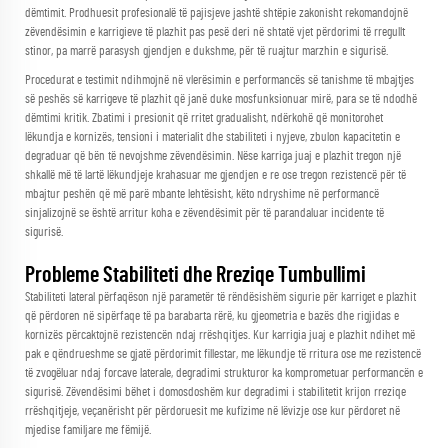
dëmtimit. Prodhuesit profesionalë të pajisjeve jashtë shtëpie zakonisht rekomandojnë
zëvendësimin e karrigieve të plazhit pas pesë deri në shtatë vjet përdorimi të rregullt
stinor, pa marrë parasysh gjendjen e dukshme, për të ruajtur marzhin e sigurisë.
Procedurat e testimit ndihmojnë në vlerësimin e performancës së tanishme të mbajtjes
së peshës së karrigeve të plazhit që janë duke mosfunksionuar mirë, para se të ndodhë
dëmtimi kritik. Zbatimi i presionit që rritet gradualisht, ndërkohë që monitorohet
lëkundja e kornizës, tensioni i materialit dhe stabiliteti i nyjeve, zbulon kapacitetin e
degraduar që bën të nevojshme zëvendësimin. Nëse karriga juaj e plazhit tregon një
shkallë më të lartë lëkundjeje krahasuar me gjendjen e re ose tregon rezistencë për të
mbajtur peshën që më parë mbante lehtësisht, këto ndryshime në performancë
sinjalizojnë se është arritur koha e zëvendësimit për të parandaluar incidente të
sigurisë.
Probleme Stabiliteti dhe Rreziqe Tumbullimi
Stabiliteti lateral përfaqëson një parametër të rëndësishëm sigurie për karriget e plazhit
që përdoren në sipërfaqe të pa barabarta rërë, ku gjeometria e bazës dhe rigjidas e
kornizës përcaktojnë rezistencën ndaj rrëshqitjes. Kur karrigia juaj e plazhit ndihet më
pak e qëndrueshme se gjatë përdorimit fillestar, me lëkundje të rritura ose me rezistencë
të zvogëluar ndaj forcave laterale, degradimi strukturor ka komprometuar performancën e
sigurisë. Zëvendësimi bëhet i domosdoshëm kur degradimi i stabilitetit krijon rreziqe
rrëshqitjeje, veçanërisht për përdoruesit me kufizime në lëvizje ose kur përdoret në
mjedise familjare me fëmijë.