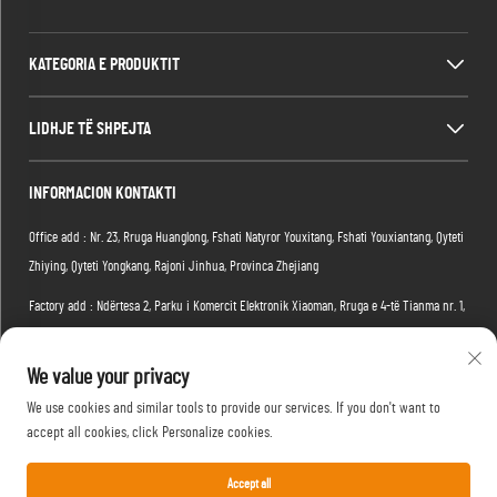
KATEGORIA E PRODUKTIT
LIDHJE TË SHPEJTA
INFORMACION KONTAKTI
Office add : Nr. 23, Rruga Huanglong, Fshati Natyror Youxitang, Fshati Youxiantang, Qyteti
Zhiying, Qyteti Yongkang, Rajoni Jinhua, Provinca Zhejiang
Factory add : Ndërtesa 2, Parku i Komercit Elektronik Xiaoman, Rruga e 4-të Tianma nr. 1,
Rajoni Hongshan, Qyteti Wuhan, Provënca Hubei, Kinë
We value your privacy
Email:
[email protected]
We use cookies and similar tools to provide our services. If you don't want to
Telefoni:
+86-15088234353
accept all cookies, click Personalize cookies.
Accept all