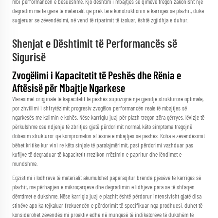
mbi performancën e besueshme. Kjo dështim i mbajtjes së qimeve tregon zakonisht një
degradim më të gjerë të materialit që prek tërë konstruktionin e karriges së plazhit, duke
sugjeruar se zëvendësimi, në vend të riparimit të izoluar, është zgjidhja e duhur.
Shenjat e Dështimit të Performancës së
Sigurisë
Zvogëlimi i Kapacitetit të Peshës dhe Rënia e
Aftësisë për Mbajtje Ngarkese
Vlerësimet origjinale të kapacitetit të peshës supozojnë një gjendje strukturore optimale,
por zhvillimi i shfrytëzimit progresiv zvogëlon performancën reale të mbajtjes së
ngarkesës me kalimin e kohës. Nëse karrigiu juaj për plazh tregon zëra gërryes, lëvizje të
përkulshme ose ndjenja të zbritjes gjatë përdorimit normal, këto simptoma tregojnë
dobësim strukturor që komprometon aftësinë e mbajtjes së peshës. Koha e zëvendësimit
bëhet kritike kur vini re këto sinjale të paralajmërimit, pasi përdorimi vazhduar pas
kufijve të degraduar të kapacitetit rrezikon rrëzimin e papritur dhe lëndimet e
mundshme.
Egzistimi i lodhrave të materialit akumulohet paparaqitur brenda pjesëve të karriges së
plazhit, me përhapjen e mikroçarqeve dhe degradimin e lidhjeve para se të shfaqen
dëmtimet e dukshme. Nëse karrigia juaj e plazhit është përdorur intensivisht gjatë disa
stinëve apo ka tejkaluar frekuencën e përdorimit të specifikuar nga prodhuesi, duhet të
konsiderohet zëvendësimi proaktiv edhe në mungesë të indikatorëve të dukshëm të