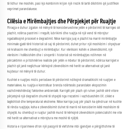
të lidhur me moshën, pasi kjo kombinim krijon një rrezik të lartë dështimi që justifikon
veprimet parandaluese.
Cilësia e Mirëmbajtjes dhe Përpjekjet për Ruajtje
Miraqja e duhur zgjaton në mënyrë të konsiderueshme jetën e përdorimit të karriges së
plazhit, ndërsa pastrimi i rregullt, lubrikimi dhe ruajtja në një vend të mbrojtur
ngadalësojnë proceset e degradimit. Nëse karrigia juaj e plazhit ka marrë mirëmbajtje
minimale gjatë tërë historisë së saj të përdorimit, duhet pritur një moshëzim i shpejtuar
në krahasim me shembujt e mirëmbajtur. Kur vlerësoni kohën e zëvendësimit, një
vlerësim i hollësishëm dhe i sinqertë i historisë së mirëmbajtjes ndihmon në
përcaktimin e pritshmërive realiste për jetën e mbetur të përdorimit, ndërsa karrigiet e
plazhit që janë neglizhuar kërkojnë zëvendësim më herët se alternativat që janë
kujdesur në mënyrë të duhur.
Kushtet e ruajtjes midis periodave të përdorimit ndikojnë dramatikisht në ruajtjen e
materialeve, ku ruajtja e kontrolluar brenda ndërtesës parandalon ekspozimin
vazhdimështëndaj faktorëve ambientalë. Karrigët për plazh që ruhen jashtë sërë vitore
përjetojnë një degradim shumë të shpejtë nga rrezatimi i vazhdueshëm UV, ciklet e
lagështisë dhe temperaturat ekstreme. Nëse karriga juaj për plazh ka qëndruar në kushte
të rënda ruajtjeje, koha e zëvendësimit duhet të marrë në konsiderim këtë moshësim të
shpejtë, ku shembujt e ruajtur jashtë mund të kërkojnë zëvendësim potencialisht me vite
më herët se alternativat e mbrojtura me moshë të njëjtë.
Historia e riparimeve ofron një pasqyrë të vlefshme mbi gjendjen e përgjithshme të