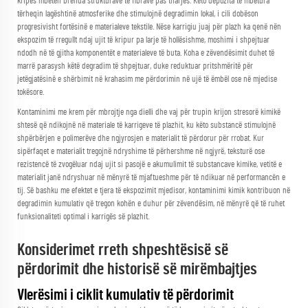
kripës mbeten brenda strukturave të fibrave pas tharjes. Këto depozita të mbetura
tërheqin lagështinë atmosferike dhe stimulojnë degradimin lokal, i cili dobëson
progresivisht fortësinë e materialeve tekstile. Nëse karrigiu juaj për plazh ka qenë nën
ekspozim të rregullt ndaj ujit të kripur pa larje të hollësishme, moshimi i shpejtuar
ndodh në të gjitha komponentët e materialeve të buta. Koha e zëvendësimit duhet të
marrë parasysh këtë degradim të shpejtuar, duke reduktuar pritshmëritë për
jetëgjatësinë e shërbimit në krahasim me përdorimin në ujë të ëmbël ose në mjedise
tokësore.
Kontaminimi me krem për mbrojtje nga dielli dhe vaj për trupin krijon stresorë kimikë
shtesë që ndikojnë në materiale të karrigeve të plazhit, ku këto substancë stimulojnë
shpërbërjen e polimerëve dhe ngjyrosjen e materialit të përdorur për rrobat. Kur
sipërfaqet e materialit tregojnë ndryshime të përhershme në ngjyrë, teksturë ose
rezistencë të zvogëluar ndaj ujit si pasojë e akumulimit të substancave kimike, vetitë e
materialit janë ndryshuar në mënyrë të mjaftueshme për të ndikuar në performancën e
tij. Së bashku me efektet e tjera të ekspozimit mjedisor, kontaminimi kimik kontribuon në
degradimin kumulativ që tregon kohën e duhur për zëvendësim, në mënyrë që të ruhet
funksionaliteti optimal i karrigës së plazhit.
Konsiderimet rreth shpeshtësisë së
përdorimit dhe historisë së mirëmbajtjes
Vlerësimi i ciklit kumulativ të përdorimit