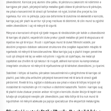
zëvendësimit. Kornizat prej alumini dhe çeliku, të përdorura zakonisht në ndërtimin e
karrigjeve për plazh, përjetojnë lodhje metalike gjatë cikleve të përsëritura të përkuljes,
me pikat e koncentrimit të stresit që formohen në nyjet, bishtet dhe prerjet ku bie
ngarkesa. Kur vini re përkulje, çarje ose deformime të dukshme në elementët e kornizës,
karriga juaj për plazh ka arritur një prag rrezikues të dështimit, të cilin mund ta zgjidhë
vetëm zëvendësimi i saj në mënyrë të sigurtë.
Mënyrat e korrozionit ofrojnë një tjetër tregues të rëndësishëm për kohën e zëvendësimit
të karriges së plazhit, veçanërisht duke prekur pjesët metalike që janë të ekspozuara në
mjedise me ujë të kripur. Rrusti i sipërfaqes mund të duket fillimisht estetik, por
oksidimi progresiv dobëson seksionet strukturore dhe zvogëlon kapacitetin mbajtës të
ngarkesës në mënyrë të konsiderueshme. Nëse karrigia juaj e plazhit tregon penetrime
rusti që shkojnë më tej se vetëm ndryshimi i ngjyrës së sipërfaqes, me metal që
copëtohet ose zhvillim të një teksturi të rrugullt, atëherë korrozioni ka komprometuar
integritetin strukturor në mënyrë të mjaftueshme që të kërkohet zëvendësimi, jo riparimi.
Stabiliteti i lidhjes së bashku përcakton besueshmërinë e përgjithshme të karriges së
plazhit, pasi këto pika artikulimi përjetojnë koncentrimet më të larta të stresit gjatë
përdorimit. Rivetë të lira, ngjitjet e dobësuara ose pikat e ndara të lidhjes krijojnë një
instabilitet të rrezikshëm që rrit rrezikun e dështimit katastrofik. Testimi i karriges suaj
të plazhit duke zbatuar presion anësor në nyjet e kornizës zbulon lëvizje të tepërt ose
luhatje që sinjalizojnë nevojën për zëvendësim, pasi këto lidhje të lira nuk mund të
ngushtohen në mënyrë adekuate pa pajisje specializuar dhe ekspertizë metalurgjike.