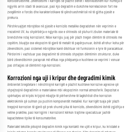
konsiderueshme. Zëvendësimi i karriges së plazhit bëhet i këshillueshëm kur humbja e
ngjyrës arrin stadi të avancuar, pasi kjo degradim e dukshme korrelacionon fort me
zvogëlimin e forcës dhe karakteristikave të qëndrueshmërisë në të gjitha pjesët e
prekura.
Përshkruajtjet mbrojtëse në pjesët e kornizës metalike degradohen nën veprimin e
rrezatimit UV, ku shpërbërja e ngjyrës ose e shtresës së pluhurit zbulon materiale të
brendshme ndaj korrozionit. Nëse karrigiu juaj për plazh tregon dëmtim të shtresës me
copëtim, bluajtje ose ekspozim të gjerë të metalit të papërpunuar, është afrohur koha për
zëvendësim, pasi sistemet mbrojtëse kanë dështuar në funksionin e tyre të paracaktuar.
Përdorimi i vazhduar pas degradimit të shtresës shpejton dëmtimin strukturor, duke
bërë zëvendësimin paraprak më efikas nga pikëpamja e kushteve se veprimi i vonuar
pas shfaqjes së dëmtimit nga korrozioni.
Korrozioni nga uji i kripur dhe degradimi kimik
Ambientet bregdetare i nënshtrojnë karrigët e plazhit kushteve korrozive agresive që
shpejtsojnë degradimin e materialeve mbi ekspozimin normal atmosferik. Depozitat e
spërkatjes së kripës krijojnë mbajtje të përhershme të lagështisë dhe korrozion
elektrokimik që sulmon pa pushim komponentët metalikë. Kur karrigët tuaja për plazh
tregojnë korrozion të gjerë që prek shumë pika të kornizës, zëvendësimi është zgjidhja e
vetme praktike, pasi korrigjimi i korrozionit kërkon trajtime specializuar jashtë
kapaciteteve tipike të konsumatorëve.
Materialet tekstile pësojnë degradim kimik nga kontakti me ujët e kripur, ku kristalet e