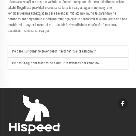
relaksuara zvogëlon stresin e vazhdueshëm mbi komponentët mekanikë dhe materiale
tekstil. Megjithëse praktikat e cilësisë së lartë të ruajtjes zgjasin në mënyrë të
konsiderueshme kohëzgjatjen para zëvendësimit, ato nuk mund ta parandalojnë
pafundësisht degradimin e përfundimtar nga ciklet e përdorimit të akumuluara dhe nga
moshërimi i natyror i materialeve, duke bërë zëvendësimin e pafanë në çdo rast,
pavarësisht cilësisë së ruajtjes.
Më parë:
Kur duhet të zëvendësoni tavolinën tuaj të kampimit?
Më pas:
Si zgjidhni madhësinë e duhur të tavolinës për kampim?