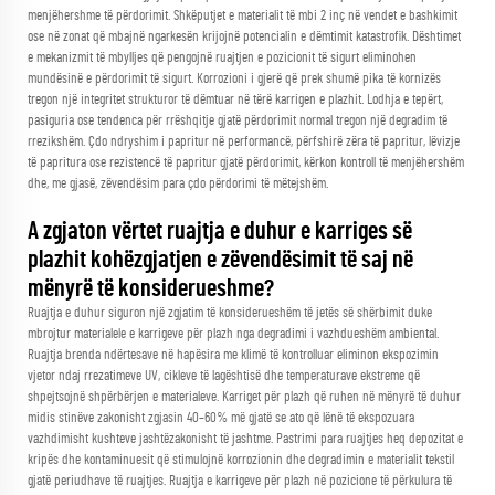
menjëhershme të përdorimit. Shkëputjet e materialit të mbi 2 inç në vendet e bashkimit
ose në zonat që mbajnë ngarkesën krijojnë potencialin e dëmtimit katastrofik. Dështimet
e mekanizmit të mbylljes që pengojnë ruajtjen e pozicionit të sigurt eliminohen
mundësinë e përdorimit të sigurt. Korrozioni i gjerë që prek shumë pika të kornizës
tregon një integritet strukturor të dëmtuar në tërë karrigen e plazhit. Lodhja e tepërt,
pasiguria ose tendenca për rrëshqitje gjatë përdorimit normal tregon një degradim të
rrezikshëm. Çdo ndryshim i papritur në performancë, përfshirë zëra të papritur, lëvizje
të papritura ose rezistencë të papritur gjatë përdorimit, kërkon kontroll të menjëhershëm
dhe, me gjasë, zëvendësim para çdo përdorimi të mëtejshëm.
A zgjaton vërtet ruajtja e duhur e karriges së
plazhit kohëzgjatjen e zëvendësimit të saj në
mënyrë të konsiderueshme?
Ruajtja e duhur siguron një zgjatim të konsiderueshëm të jetës së shërbimit duke
mbrojtur materialele e karrigeve për plazh nga degradimi i vazhdueshëm ambiental.
Ruajtja brenda ndërtesave në hapësira me klimë të kontrolluar eliminon ekspozimin
vjetor ndaj rrezatimeve UV, cikleve të lagështisë dhe temperaturave ekstreme që
shpejtsojnë shpërbërjen e materialeve. Karriget për plazh që ruhen në mënyrë të duhur
midis stinëve zakonisht zgjasin 40–60% më gjatë se ato që lënë të ekspozuara
vazhdimisht kushteve jashtëzakonisht të jashtme. Pastrimi para ruajtjes heq depozitat e
kripës dhe kontaminuesit që stimulojnë korrozionin dhe degradimin e materialit tekstil
gjatë periudhave të ruajtjes. Ruajtja e karrigeve për plazh në pozicione të përkulura të