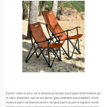
Kuptimi i kohës së duhur për të zëvendësuar karrigen tuaj të plazhit është thelbësor për
të ruajtur komoditetin, sigurinë dhe gëzimin gjatë udhëtimeve tuaja bregdetare. Shumë
vizitorë të plazhit vazhdojnë të përdorin karriga të plazhit që janë në degradim, shumë