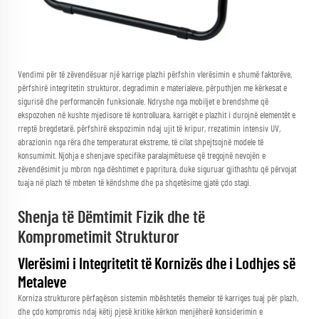
Vendimi për të zëvendësuar një
karrige plazhi
përfshin vlerësimin e shumë faktorëve,
përfshirë integritetin strukturor, degradimin e materialeve, përputhjen me kërkesat e
sigurisë dhe performancën funksionale. Ndryshe nga mobiljet e brendshme që
ekspozohen në kushte mjedisore të kontrolluara, karrigët e plazhit i durojnë elementët e
rreptë bregdetarë, përfshirë ekspozimin ndaj ujit të kripur, rrezatimin intensiv UV,
abrazionin nga rëra dhe temperaturat ekstreme, të cilat shpejtsojnë modele të
konsumimit. Njohja e shenjave specifike paralajmëtuese që tregojnë nevojën e
zëvendësimit ju mbron nga dështimet e papritura, duke siguruar gjithashtu që përvojat
tuaja në plazh të mbeten të këndshme dhe pa shqetësime gjatë çdo stagi.
Shenja të Dëmtimit Fizik dhe të
Komprometimit Strukturor
Vlerësimi i Integritetit të Kornizës dhe i Lodhjes së
Metaleve
Korniza strukturore përfaqëson sistemin mbështetës themelor të karriges tuaj për plazh,
dhe çdo kompromis ndaj këtij pjesë kritike kërkon menjëherë konsiderimin e