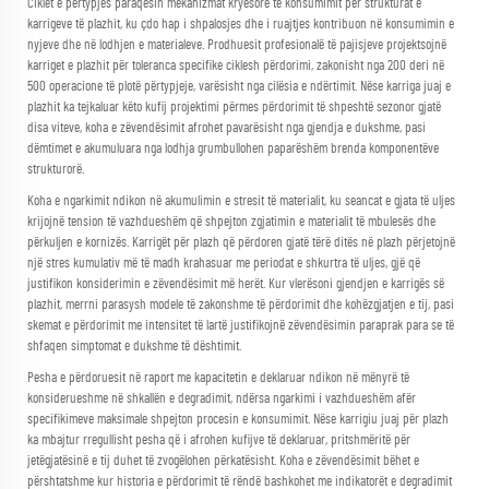
Ciklet e përtypjes paraqesin mekanizmat kryesorë të konsumimit për strukturat e
karrigeve të plazhit, ku çdo hap i shpalosjes dhe i ruajtjes kontribuon në konsumimin e
nyjeve dhe në lodhjen e materialeve. Prodhuesit profesionalë të pajisjeve projektsojnë
karriget e plazhit për toleranca specifike ciklesh përdorimi, zakonisht nga 200 deri në
500 operacione të plotë përtypjeje, varësisht nga cilësia e ndërtimit. Nëse karriga juaj e
plazhit ka tejkaluar këto kufij projektimi përmes përdorimit të shpeshtë sezonor gjatë
disa viteve, koha e zëvendësimit afrohet pavarësisht nga gjendja e dukshme, pasi
dëmtimet e akumuluara nga lodhja grumbullohen paparëshëm brenda komponentëve
strukturorë.
Koha e ngarkimit ndikon në akumulimin e stresit të materialit, ku seancat e gjata të uljes
krijojnë tension të vazhdueshëm që shpejton zgjatimin e materialit të mbulesës dhe
përkuljen e kornizës. Karrigët për plazh që përdoren gjatë tërë ditës në plazh përjetojnë
një stres kumulativ më të madh krahasuar me periodat e shkurtra të uljes, gjë që
justifikon konsiderimin e zëvendësimit më herët. Kur vlerësoni gjendjen e karrigës së
plazhit, merrni parasysh modele të zakonshme të përdorimit dhe kohëzgjatjen e tij, pasi
skemat e përdorimit me intensitet të lartë justifikojnë zëvendësimin paraprak para se të
shfaqen simptomat e dukshme të dështimit.
Pesha e përdoruesit në raport me kapacitetin e deklaruar ndikon në mënyrë të
konsiderueshme në shkallën e degradimit, ndërsa ngarkimi i vazhdueshëm afër
specifikimeve maksimale shpejton procesin e konsumimit. Nëse karrigiu juaj për plazh
ka mbajtur rregullisht pesha që i afrohen kufijve të deklaruar, pritshmëritë për
jetëgjatësinë e tij duhet të zvogëlohen përkatësisht. Koha e zëvendësimit bëhet e
përshtatshme kur historia e përdorimit të rëndë bashkohet me indikatorët e degradimit