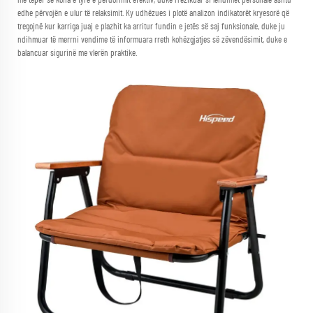
më tepër se koha e tyre e përdorimit efektiv, duke rrezikuar si lëndimet personale ashtu
edhe përvojën e ulur të relaksimit. Ky udhëzues i plotë analizon indikatorët kryesorë që
tregojnë kur karriga juaj e plazhit ka arritur fundin e jetës së saj funksionale, duke ju
ndihmuar të merrni vendime të informuara rreth kohëzgjatjes së zëvendësimit, duke e
balancuar sigurinë me vlerën praktike.