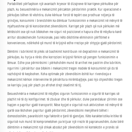
Portabiliteti përfaqëson një avantazh kryesor të dizajneve të karrigeve përkulëse për
plazh, ku besueshmëria e mekanizmit përcakton përdorimin praktik. Kur operacionet e
përkuljes bëhen të vështira, duke kërkuar forcë të tepërt ose prodhuar ndjenja të
grindjes, konsumimi i brendshëm ka dëmtuar funksionimin e mekanizmit në mënyrë të
mjaftueshme që të konsiderohet zëvendësimi. Karriget për plazh që nuk përkulen më
lehtësisht ose që nuk bllokohen me siguri në pozicionet e hapura dhe të mbyllura kanë
arritur obsoleshencën funksionale, pasi këto dështime eliminonin përfitimet e
konveniences, ndërkohë që mund të krijojnë edhe rreziqe për shtypje gjatë përdorimit.
Dëmtimi i lubrikimit të pikës së bashkimit kontribuon në degradimin e mekanizmit të
përkuljes, ku hyrja e rërës dhe korrozioni krijojnë fërkim që pengon funksionimin e
lëmuar. Edhe pse përmirësimi i përkohshëm mund të arrihet me pastrim dhe lubrikim,
ngurrimi i përsëritur ose bllokim i mekanizmit tregon modele të konsumimit që do të
vazhdojnë të keqësohen. Koha optimale për zëvendësim është kur rivendosja e
mekanizmit kërkon intervenime të përsëritura mirëmbajtjeje, pasi kjo shpeshtësi tregon
se karrigiu juaj për plazh po afrohet drejt skadimit të tij.
Besueshmëria e mekanizmit të mbylljes siguron funksionimin e sigurtë të karriges së
plazhit në të dy konfigurimet: të zbuluar dhe të përkulur, duke parandaluar çlirimin ose
hapjen e papritur gjatë transportit. Nëse kyçjet e sigurisë nuk aktivizohen në mënyrë të
qartë ose lëshohen papritur gjatë përdorimit, zëvendësimi menjëherë bëhet i
domosdoshëm, pavarësisht nga faktorët e tjerë të gjendjes. Këto karakteristika kritike të
sigurisë nuk mund të komprometohen pa krijuar një rrezik të papranueshëm, duke bërë
dëmtimin e mekanizmit një shkak absolut për zëvendësim në kontekstin e pronës së