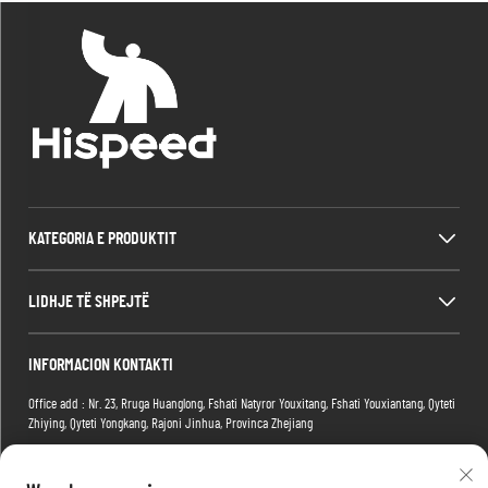
KATEGORIA E PRODUKTIT
LIDHJE TË SHPEJTË
INFORMACION KONTAKTI
Office add : Nr. 23, Rruga Huanglong, Fshati Natyror Youxitang, Fshati Youxiantang, Qyteti
Zhiying, Qyteti Yongkang, Rajoni Jinhua, Provinca Zhejiang
Factory add : Ndërtesa 2, Parku i Larg E-commerce, Nr.1 Rruga Tianma e Larg 4, Rajoni
Hongshan, Qyteti Wuhan, Provicia Hubei, Kinë