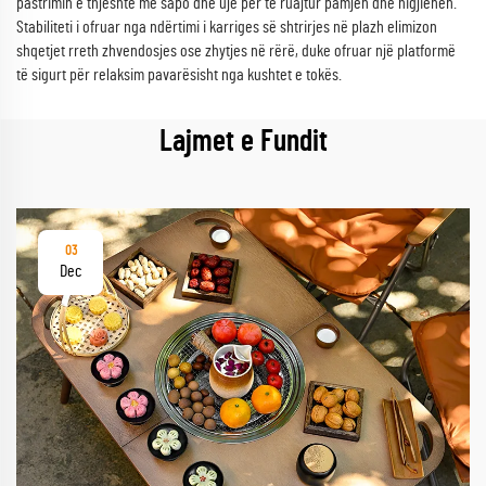
pastrimin e thjeshtë me sapo dhe ujë për të ruajtur pamjen dhe higjienën.
Stabiliteti i ofruar nga ndërtimi i karriges së shtrirjes në plazh elimizon
shqetjet rreth zhvendosjes ose zhytjes në rërë, duke ofruar një platformë
të sigurt për relaksim pavarësisht nga kushtet e tokës.
Lajmet e Fundit
03
Dec