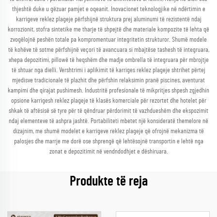
thjeshtë duke u gëzuar pamjet e oqeanit. Inovacionet teknologjike në ndërtimin e
karrigeve reklez plageje përfshijnë struktura prej aluminumi të rezistentë ndaj
korrozionit, stofra sintetike me tharje të shpejtë dhe materiale kompozite të lehta që
zvogëlojnë peshën totale pa kompromentuar integritetin strukturor. Shumë modele
të kohëve të sotme përfshijnë veçori të avancuara si mbajtëse tashesh të integruara,
xhepa depozitimi, pillowë të heqshëm dhe madje ombrella të integruara për mbrojtje
të shtuar nga dielli. Vershtrimi i aplikimit të karriges reklez plageje shtrihet përtej
mjedisve tradicionale të plazhit dhe përfshin relaksimin pranë piscines, aventurat
kampimi dhe qirajat pushimesh. Industritë profesionale të mikpritjes shpesh zgjedhin
opsione karrigesh reklez plageje të klasës komerciale për rezortet dhe hotelet për
shkak të aftësisë së tyre për të qëndruar përdorimit të vazhdueshëm dhe ekspozimit
ndaj elementeve të ashpra jashtë. Portabiliteti mbetet një konsideratë themelore në
dizajnim, me shumë modelet e karrigeve reklez plageje që ofrojnë mekanizma të
palosjes dhe marrje me dorë ose shprengë që lehtësojnë transportin e lehtë nga
zonat e depozitimit në vendndodhjet e dëshiruara.
Produkte të reja