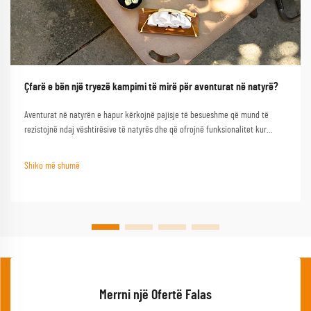
Çfarë e bën një tryezë kampimi të mirë për aventurat në natyrë?
Aventurat në natyrën e hapur kërkojnë pajisje të besueshme që mund të
rezistojnë ndaj vështirësive të natyrës dhe që ofrojnë funksionalitet kur
nevojiten më së shumti. Një tryezë kampimi e mirë shërben si gur themeli i
çdo përjetjeje të suksesshme në natyrën e hapur, duke e transformuar një
Shiko më shumë
kampim bazik...
Merrni një Ofertë Falas