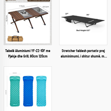
Tabelë Aluminiumi YF-ZZ-10F me
Stretcher faldesh portativ prej
Pjekje dhe Grill, 90cm 120cm
aluminimumi, i shitur shumë, me
enxhe 300d oksford, për të rritur,
për kampim