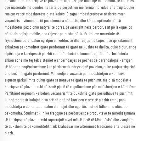
e avancuara të karrigeve të plazhit rethi përfshijnë mbushje me pambuk të kujtesës
ose materiale me dendësi të lartë që përputhen me forma individuale të trupit, duke
ruajtur vetitë mbështetëse gjatë kohës. Dizajni i mbështetëseve të dorës merr
veçanërisht vëmendje, të pozicionuara në lartësi dhe kënde optimale për të
mbështetur pozicionin natyral të dorës, pavarësisht nëse përdoruesit po lexojnë, po
përdorin pajisje mobile, apo thjesht po pushojnë. Ndërtimi me materiale të
frymëshme parandalon ngritjen e nxehtësisë dhe ruajtjen e lagështisë që zakonisht
shkakton pakomoditet gjatë përdorimit të gjatë në kushte të diellta, duke siguruar që
sipërfaqja e karriges së plazhit rethi të mbetet e komodit gjatë ditës. Inxhinieria
shkon edhe më tej tek sistemet e shpërndarjes së peshës që parandalojnë karrigen
të bëhet e paqëndrueshme kur përdoruesit ndryshojnë pozicion, duke ruajtur sigurinë
dhe besimin gjatë përdorimit. Vëmendje e veçantë për mbështetjen e këmbëve
siguron qarkullim të duhur gjatë sesioneve të gjata të pushimit, me disa modelet e
karrigeve të plazhit rethi që kanë pjesë të regullueshme për mbështetjen e këmbëve.
Përfitimet ergonomike bëhen veçanërisht të dukshme gjatë periudhave të pushimit
kur përdoruesit kalojnë disa orë në ditë në karrigen e tyre të plazhit rethi, pasi
mbështetja e duhur parandalon dhimbjet dhe ngurtësimet që lidhen me ulëset e
pakomodta. Studimet klinike tregojnë se përdoruesit e produkteve të mirëdizajnuara
të karrigeve të plazhit rethi raportojnë nivel më të lartë të kënaqësisë dhe zvogëlim
të dukshëm të pakomoditetit fizik krahasuar me alternimet tradicionale të ulëses në
plazh.