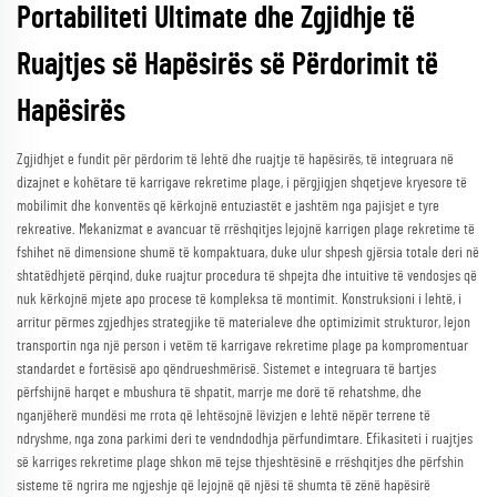
Portabiliteti Ultimate dhe Zgjidhje të
Ruajtjes së Hapësirës së Përdorimit të
Hapësirës
Zgjidhjet e fundit për përdorim të lehtë dhe ruajtje të hapësirës, të integruara në
dizajnet e kohëtare të karrigave rekretime plage, i përgjigjen shqetjeve kryesore të
mobilimit dhe konventës që kërkojnë entuziastët e jashtëm nga pajisjet e tyre
rekreative. Mekanizmat e avancuar të rrëshqitjes lejojnë karrigen plage rekretime të
fshihet në dimensione shumë të kompaktuara, duke ulur shpesh gjërsia totale deri në
shtatëdhjetë përqind, duke ruajtur procedura të shpejta dhe intuitive të vendosjes që
nuk kërkojnë mjete apo procese të kompleksa të montimit. Konstruksioni i lehtë, i
arritur përmes zgjedhjes strategjike të materialeve dhe optimizimit strukturor, lejon
transportin nga një person i vetëm të karrigave rekretime plage pa kompromentuar
standardet e fortësisë apo qëndrueshmërisë. Sistemet e integruara të bartjes
përfshijnë harqet e mbushura të shpatit, marrje me dorë të rehatshme, dhe
nganjëherë mundësi me rrota që lehtësojnë lëvizjen e lehtë nëpër terrene të
ndryshme, nga zona parkimi deri te vendndodhja përfundimtare. Efikasiteti i ruajtjes
së karriges rekretime plage shkon më tejse thjeshtësinë e rrëshqitjes dhe përfshin
sisteme të ngrira me ngjeshje që lejojnë që njësi të shumta të zënë hapësirë