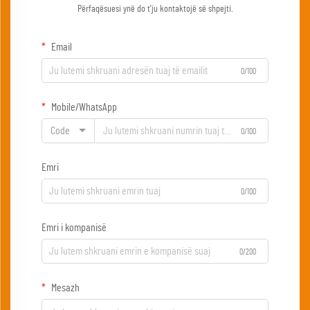
Përfaqësuesi ynë do t'ju kontaktojë së shpejti.
Email
0/100
Mobile/WhatsApp
Code
0/100
Emri
0/100
Emri i kompanisë
0/200
Mesazh