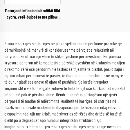
Materjacë inflacioni ultralëkë 50d
cycra, vetë-bujosëse me pillow,
me mundësi palosjeje, shtrat ajri
për aventura jashtë ambienti
Prona e karriges së shtrirjes në plazh sjellon shumë përfitime praktike që
përmirësojnë në mënyrë të konsiderueshme përvojat e relaksimit në
natyrë, duke ofruar një vlerë të shkëlqyeshme për investimin. Përparësia
kryesore qëndron në komoditetin e përshkëlqyeshëm në krahasim me uljen
direkt mbi rërë ose përdorimin e fashës së thjeshtë të plazhit, pasi dizajni i
ngritur mban përdoruesit të pastër, të thatë dhe të mbështetur në mënyrë
të duhur gjatë sesioneve të gjata të pushimit. Kjo lartësi tregohet
veçanërisht e vlefshme gjatë kohëve të larta të ujit ose kur kushtet e plazhit
bëhen më pak të përshtatshme. Qëndrueshmëria përfaqëson një tjetër
përparësi të madhe të ndërtimit të kualitetit të karriges së shtrirjes në
plazh, me materiale moderne të dizajnuara për të rezistuar ndaj viteve të
ekspozimit ndaj ujit me kripë, mbërthyerjes së rërës dhe dritës së fortë të
diellit pa u degraduar apo humbur integritetin strukturor. Kjo
longhershmeri e bën blerjen e karriges së shtrirjes në plazh një investim