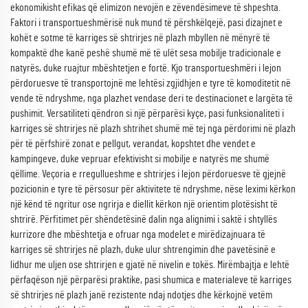
ekonomikisht efikas që elimizon nevojën e zëvendësimeve të shpeshta.
Faktori i transportueshmërisë nuk mund të përshkëlqejë, pasi dizajnet e
kohët e sotme të karriges së shtrirjes në plazh mbyllen në mënyrë të
kompaktë dhe kanë peshë shumë më të ulët sesa mobilje tradicionale e
natyrës, duke ruajtur mbështetjen e fortë. Kjo transportueshmëri i lejon
përdoruesve të transportojnë me lehtësi zgjidhjen e tyre të komoditetit në
vende të ndryshme, nga plazhet vendase deri te destinacionet e largëta të
pushimit. Versatiliteti qëndron si një përparësi kyçe, pasi funksionaliteti i
karriges së shtrirjes në plazh shtrihet shumë më tej nga përdorimi në plazh
për të përfshirë zonat e pellgut, verandat, kopshtet dhe vendet e
kampingeve, duke vepruar efektivisht si mobilje e natyrës me shumë
qëllime. Veçoria e rregullueshme e shtrirjes i lejon përdoruesve të gjejnë
pozicionin e tyre të përsosur për aktivitete të ndryshme, nëse leximi kërkon
një kënd të ngritur ose ngrirja e diellit kërkon një orientim plotësisht të
shtrirë. Përfitimet për shëndetësinë dalin nga alignimi i saktë i shtyllës
kurrizore dhe mbështetja e ofruar nga modelet e mirëdizajnuara të
karriges së shtrirjes në plazh, duke ulur shtrengimin dhe pavetësinë e
lidhur me uljen ose shtrirjen e gjatë në nivelin e tokës. Mirëmbajtja e lehtë
përfaqëson një përparësi praktike, pasi shumica e materialeve të karriges
së shtrirjes në plazh janë rezistente ndaj ndotjes dhe kërkojnë vetëm