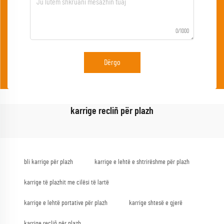
0/1000
Dërgo
karrige recliñ për plazh
bli karrige për plazh
karrige e lehtë e shtrirëshme për plazh
karrige të plazhit me cilësi të lartë
karrige e lehtë portative për plazh
karrige shtesë e gjerë
karrige recliñ për plazh