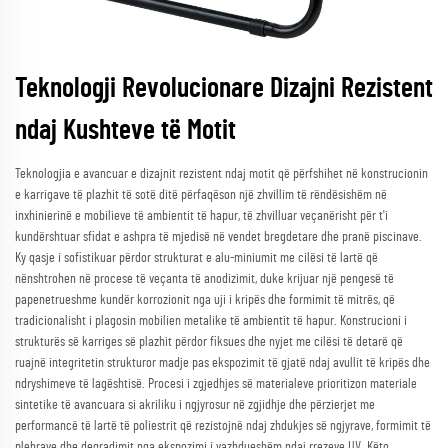
Teknologji Revolucionare Dizajni Rezistent
ndaj Kushteve të Motit
Teknologjia e avancuar e dizajnit rezistent ndaj motit që përfshihet në konstrucionin
e karrigave të plazhit të sotë ditë përfaqëson një zhvillim të rëndësishëm në
inxhinierinë e mobilieve të ambientit të hapur, të zhvilluar veçanërisht për t'i
kundërshtuar sfidat e ashpra të mjedisë në vendet bregdetare dhe pranë piscinave.
Ky qasje i sofistikuar përdor strukturat e alu-miniumit me cilësi të lartë që
nënshtrohen në procese të veçanta të anodizimit, duke krijuar një pengesë të
papenetrueshme kundër korrozionit nga uji i kripës dhe formimit të mitrës, që
tradicionalisht i plagosin mobilien metalike të ambientit të hapur. Konstrucioni i
strukturës së karriges së plazhit përdor fiksues dhe nyjet me cilësi të detarë që
ruajnë integritetin strukturor madje pas ekspozimit të gjatë ndaj avullit të kripës dhe
ndryshimeve të lagështisë. Procesi i zgjedhjes së materialeve prioritizon materiale
sintetike të avancuara si akriliku i ngjyrosur në zgjidhje dhe përzierjet me
performancë të lartë të poliestrit që rezistojnë ndaj zhdukjes së ngjyrave, formimit të
plehrave dhe degradimit nga ekspozimi i vazhdueshëm ndaj rrezeve UV. Këto