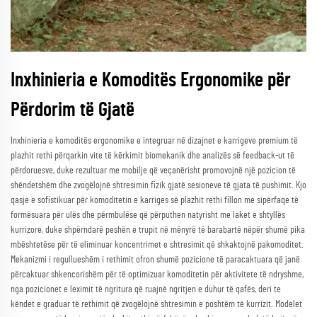
Inxhinieria e Komoditës Ergonomike për
Përdorim të Gjatë
Inxhinieria e komoditës ergonomike e integruar në dizajnet e karrigeve premium të
plazhit rethi përqarkin vite të kërkimit biomekanik dhe analizës së feedback-ut të
përdoruesve, duke rezultuar me mobilje që veçanërisht promovojnë një pozicion të
shëndetshëm dhe zvogëlojnë shtresimin fizik gjatë sesioneve të gjata të pushimit. Kjo
qasje e sofistikuar për komoditetin e karriges së plazhit rethi fillon me sipërfaqe të
formësuara për ulës dhe përmbulëse që përputhen natyrisht me laket e shtyllës
kurrizore, duke shpërndarë peshën e trupit në mënyrë të barabartë nëpër shumë pika
mbështetëse për të eliminuar koncentrimet e shtresimit që shkaktojnë pakomoditet.
Mekanizmi i regullueshëm i rethimit ofron shumë pozicione të paracaktuara që janë
përcaktuar shkencorishëm për të optimizuar komoditetin për aktivitete të ndryshme,
nga pozicionet e leximit të ngritura që ruajnë ngritjen e duhur të qafës, deri te
këndet e graduar të rethimit që zvogëlojnë shtresimin e poshtëm të kurrizit. Modelet