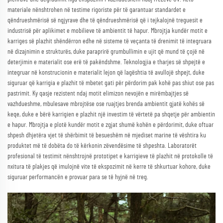
materiale nënshtrohen në testime rigoriste për të garantuar standardet e
qëndrueshmërisë së ngjyrave dhe të qëndrueshmërisë që i tejkalojnë treguesit e
industrisë për aplikimet e mobilieve të ambientit të hapur. Mbrojtja kundër motit e
karriges së plazhit shëndërron edhe në sisteme të veçanta të drenimit të integruara
në dizajnimin e strukturës, duke paraprirë grumbullimin e ujit që mund të çojë në
deterjimin e materialit ose erë të pakëndshme. Teknologjia e tharjes së shpejtë e
integruar në konstrucionin e materialit lejon që lagështia të avullojë shpejt, duke
siguruar që karrigia e plazhit të mbetet gati për përdorim pak kohë pas shiut ose pas
pastrimit. Ky qasje rezistent ndaj motit elimizon nevojën e mirëmbajtjes së
vazhdueshme, mbulesave mbrojtëse ose ruajtjes brenda ambientit gjatë kohës së
keqe, duke e bërë karrigien e plazhit një investim të vërtetë pa shqetje për ambientin
e hapur. Mbrojtja e plotë kundër motit e zgjat shumë kohën e përdorimit, duke oftuar
shpesh dhjetëra vjet të shërbimit të besueshëm në mjediset marine të vështira ku
produktet më të dobëta do të kërkonin zëvendësime të shpeshta. Laboratorët
profesional të testimit nënshtrojnë prototipet e karrigieve të plazhit në protokolle të
nxitura të plakjes që imulojnë vite të ekspozimit në kerre të shkurtuar kohore, duke
siguruar performancën e provuar para se të hyjnë në treg.