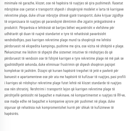
minimale në garazhe, klozet, ose në hapësira të ruajtjes së qira pushimesh. Kasetat
mbrojtëse ose çantat e transportit shpesh i shoqërojnë modelet e larta të karrigave
rekretime plage, duke ofruar mbrojtje shtesë gjatë transportit, duke krijuar zgjidhje
të organizuara të ruajtjes që parandojnë dëmtimin dhe zgjatin jetëgjatësinë e
produktit. Përparësia e lehtësisë së bartjes bëhet veçanërisht e vlefshme për
udhëtarët që duan të ruajnë standartet e tyre të rehatësisë pavarësisht
vendndodhjes, pasi karrigen rekretime plage mund ta shoqërojë me lehtësi
përdoruesit në ekspedita kampingu, pushime me qira, ose vizita në shtëpitë e plage.
Mekanizmat me lëshim të shpejtë dhe sistemet intuitive të rrëshqitjes do që
përdoruesit të vendosin ose të fshijnë karrigen e tyre rekretime plage në më pak se
gjashtëdhjetë sekonda, duke eliminuar frustrimin që shpesh shoqëron pajisjet
komplekse të jashtëm. Dizajni që kursen hapësirë tregohet të jetë e pavlerë për
banuesit e apartamenteve ose për ata me hapësirë të kufizuar të ruajtjes, pasi profili
i karriges së rrëshqitur rekretime plage futet lehtë në klozet standarde të ruajtjes
ose nën shtratinj. Vershtrimi i transportit lejon që karrigen rekretime plage të
përshtjellë qetësisht në bagazhet e makinave, në kompartimentet e ruajtjes të RV-ve,
ose madje edhe në bagazhet e kompanive ajrore për pushimet në plage, duke
siguruar që rehatësia nuk kompromentohet kurrë për shkak të kufizimeve të
hapësirës.