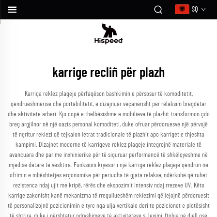
SQ
karrige recliñ për plazh
Karriga reklez plageje përfaqëson bashkimin e përsosur të komoditetit,
qëndrueshmërisë dhe portabilitetit, e dizajnuar veçanërisht për relaksim bregdetar
dhe aktivitete arberi. Kjo copë e thelbësishme e mobilieve të plazhit transformon çdo
breg argjilnor në një oazis personal komoditeti, duke ofruar përdoruesve një përvojë
të ngritur reklezi që tejkalon letrat tradicionale të plazhit apo karriget e thjeshta
kampimi. Dizajnet moderne të karrigeve reklez plageje integrojnë materiale të
avancuara dhe parime inxhinierike për të siguruar performancë të shkëlqyeshme në
mjedise detare të vështira. Funksioni kryesor i një karrige reklez plageje qëndron në
ofrimin e mbështetjes ergonomike për periudha të gjata relakse, ndërkohë që ruhet
rezistenca ndaj ujit me kripë, rërës dhe ekspozimit intensiv ndaj rrezeve UV. Këto
karrige zakonisht kanë mekanizma të rregullueshëm reklezimi që lejojnë përdoruesit
të personalizojnë pozicionimin e tyre nga ulja vertikale deri te pozicionet e plotësisht
të shtrira, duke i përshtatur ndryshimeve të aktiviteteve si leximi, ftohja në diell ose