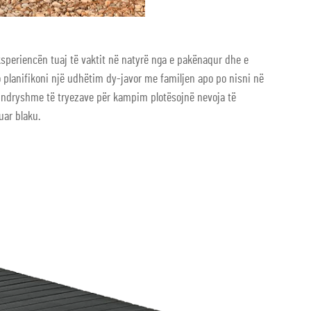
speriencën tuaj të vaktit në natyrë nga e pakënaqur dhe e
lanifikoni një udhëtim dy-javor me familjen apo po nisni në
e ndryshme të tryezave për kampim plotësojnë nevoja të
uar blaku.