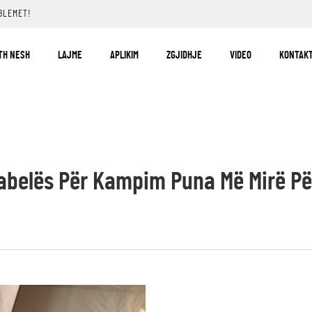
BLEMET!
TH NESH
LAJME
APLIKIM
ZGJIDHJE
VIDEO
KONTAKT
Tabelës Për Kampim Puna Më Mirë Pë