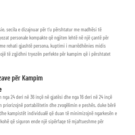
, secila e dizajnuar për t'u përshtatur me madhësi të
yezat personale kompakte që ngjiten lehtë në një çantë për
 me rehati gjashtë persona, kuptimi i marrëdhënies midis
mojë të zgjidhni tryezën perfekte për kampim që i përshtatet
ezave për Kampim
e
nga 24 deri në 36 inçë në gjatësi dhe nga 16 deri në 24 inçë
m priorizojnë portabilitetin dhe zvogëlimin e peshës, duke bërë
ë dhe kampistët individualë që duan të minimizojnë ngarkesën e
ërkohë që siguron ende një sipërfaqe të mjaftueshme për