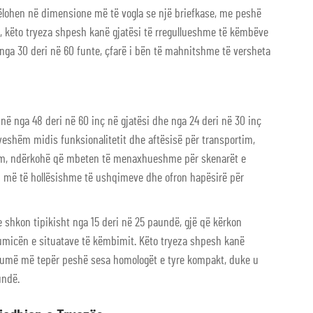
lohen në dimensione më të vogla se një briefkase, me peshë
ë, këto tryeza shpesh kanë gjatësi të rregullueshme të këmbëve
nga 30 deri në 60 funte, çfarë i bën të mahnitshme të versheta
ë nga 48 deri në 60 inç në gjatësi dhe nga 24 deri në 30 inç
qyeshëm midis funksionalitetit dhe aftësisë për transportim,
jtim, ndërkohë që mbeten të menaxhueshme për skenarët e
en më të hollësishme të ushqimeve dhe ofron hapësirë për
hkon tipikisht nga 15 deri në 25 paundë, gjë që kërkon
humicën e situatave të këmbimit. Këto tryeza shpesh kanë
humë më tepër peshë sesa homologët e tyre kompakt, duke u
undë.