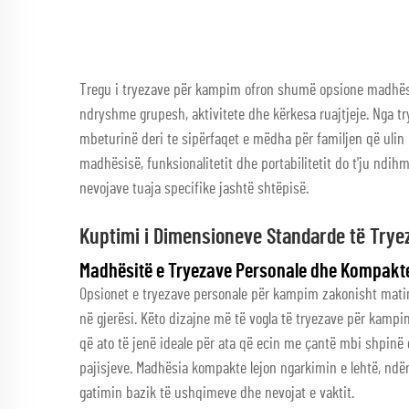
Tregu i tryezave për kampim ofron shumë opsione madhësie
ndryshme grupesh, aktivitete dhe kërkesa ruajtjeje. Nga tr
mbeturinë deri te sipërfaqet e mëdha për familjen që ulin
madhësisë, funksionalitetit dhe portabilitetit do t'ju ndih
nevojave tuaja specifike jashtë shtëpisë.
Kuptimi i Dimensioneve Standarde të Try
Madhësitë e Tryezave Personale dhe Kompakt
Opsionet e tryezave personale për kampim zakonisht matin 
në gjerësi. Këto dizajne më të vogla të tryezave për kampi
që ato të jenë ideale për ata që ecin me çantë mbi shpin
pajisjeve. Madhësia kompakte lejon ngarkimin e lehtë, nd
gatimin bazik të ushqimeve dhe nevojat e vaktit.