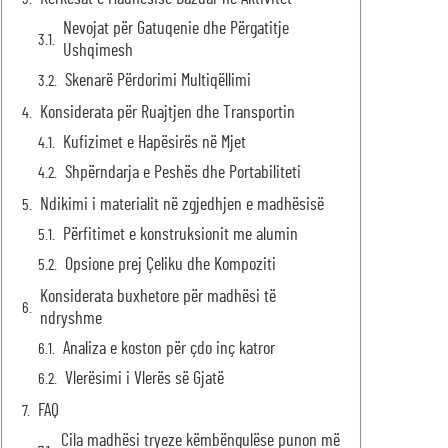
Nevojat për Gatuqenie dhe Përgatitje
Ushqimesh
Skenarë Përdorimi Multiqëllimi
Konsiderata për Ruajtjen dhe Transportin
Kufizimet e Hapësirës në Mjet
Shpërndarja e Peshës dhe Portabiliteti
Ndikimi i materialit në zgjedhjen e madhësisë
Përfitimet e konstruksionit me alumin
Opsione prej Çeliku dhe Kompoziti
Konsiderata buxhetore për madhësi të
ndryshme
Analiza e koston për çdo inç katror
Vlerësimi i Vlerës së Gjatë
FAQ
Cila madhësi tryeze këmbëngulëse punon më