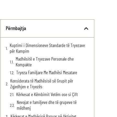
Përmbajtja
Kuptimi i Dimensioneve Standarde të Tryezave
për Kampim
Madhësitë e Tryezave Personale dhe
Kompakte
Tryeza Familjare Me Madhësi Mesatare
Konsiderata të Madhësisë së Grupit për
Zgjedhjen e Tryezës
Kërkesat e Këmbimit Vetëm ose si Çift
Nevojat e familjeve dhe të grupeve të
mëdhenj
Kërkesat e Madhësisë Bazuar në Aktivitet