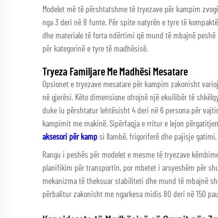
Modelet më të përshtatshme të tryezave për kampim zvogë
nga 3 deri në 8 funte. Për spite natyrën e tyre të kompakt
dhe materiale të forta ndërtimi që mund të mbajnë peshë 
për kategorinë e tyre të madhësisë.
Tryeza Familjare Me Madhësi Mesatare
Opsionet e tryezave mesatare për kampim zakonisht variojn
në gjerësi. Këto dimensione ofrojnë një ekuilibër të shkël
duke iu përshtatur lehtësisht 4 deri në 6 persona për va
kampimit me makinë. Sipërfaqja e rritur e lejon përgatitj
aksesori për kamp
si llambë, frigoriferë dhe pajisje gatimi.
Rangu i peshës për modelet e mesme të tryezave këmbime s
planifikim për transportin, por mbetet i arsyeshëm për s
mekanizma të theksuar stabiliteti dhe mund të mbajnë s
përbalitur zakonisht me ngarkesa midis 80 deri në 150 pa