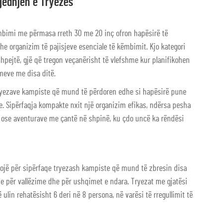
jedhjen e Tryezës
ëmbimi me përmasa rreth 30 me 20 inç ofron hapësirë të
e organizim të pajisjeve esenciale të këmbimit. Kjo kategori
pejtë, gjë që tregon veçanërisht të vlefshme kur planifikohen
meve me disa ditë.
ryezave kampiste që mund të përdoren edhe si hapësirë pune
ve. Sipërfaqja kompakte nxit një organizim efikas, ndërsa pesha
 ose aventurave me çantë në shpinë, ku çdo uncë ka rëndësi
ojë për sipërfaqe tryezash kampiste që mund të zbresin disa
e për vallëzime dhe për ushqimet e ndara. Tryezat me gjatësi
lin rehatësisht 6 deri në 8 persona, në varësi të rregullimit të