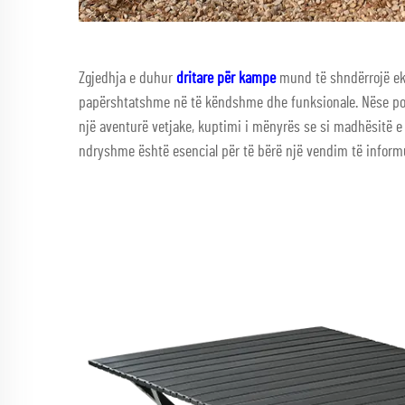
Zgjedhja e duhur
dritare për kampe
mund të shndërrojë ek
papërshtatshme në të këndshme dhe funksionale. Nëse po p
një aventurë vetjake, kuptimi i mënyrës se si madhësitë 
ndryshme është esencial për të bërë një vendim të inform