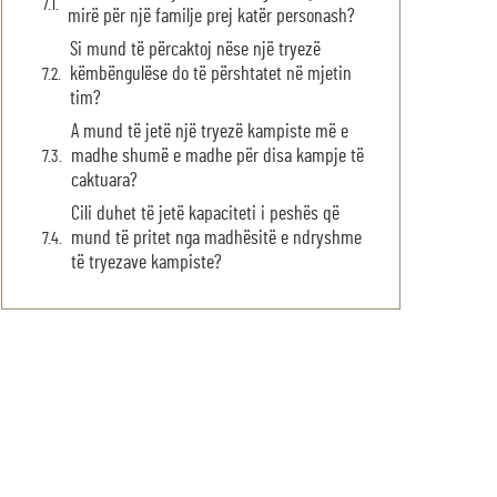
mirë për një familje prej katër personash?
Si mund të përcaktoj nëse një tryezë
këmbëngulëse do të përshtatet në mjetin
tim?
A mund të jetë një tryezë kampiste më e
madhe shumë e madhe për disa kampje të
caktuara?
Cili duhet të jetë kapaciteti i peshës që
mund të pritet nga madhësitë e ndryshme
të tryezave kampiste?