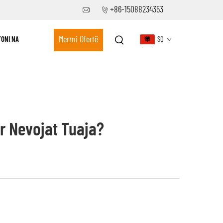
+86-15088234353
Merrni Ofertë
ONI NA
SQ
r Nevojat Tuaja?