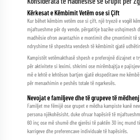
Konsiderata të Madhësisë së Grupit për Zg
Kërkesat e Këmbimit Vetëm ose si Çift
Kur bëhet këmbim vetëm ose si çift, një tryezë e vogël k
mjaftueshme për dy vende, përgatitje bazike ushqimesh dh
madhësie ofron avantazhin e montimit dhe çmontimit të sh
ndryshime të shpeshta vendesh të këmbimit gjatë udhëti
Kampistët vetëmakthasë shpesh e preferojnë dizajnet e t
për aktivitete si leximi, shkrimi ose mirëmbajtja e pajisje
më e lehtë e lehtëson bartjen gjatë ekspeditave me këmbë
për menaxhimin e peshës totale të ngarkesës.
Nevojat e familjeve dhe të grupeve të mëdhenj
Familjet me fëmijë ose grupet e mëdha kampiste kanë nev
persona njëkohësisht, duke ofruar hapësirë të mjaftueshm
60 inç ose më shumë dhe gjerësi të paktën 30 inç mund të u
karrigeve dhe preferencave individuale të hapësirës.