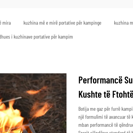
ë mira
kuzhina më e mirë portative për kampinge
kuzhina m
dhues i kuzhinave portative për kampim
Performancë Su
Kushte të Ftoht
Botija me gaz për furrë kampi
një formulimi të avancuar të 
mban performancë të qëndrues