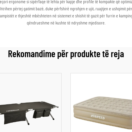
veçori ergonome si sipërfaqe të lehta për kapje dhe profile të kompakte që optimiz
htrihen përtej gatimit bazë, duke përfshirë ngrohjen e ujit, ruajtjen e ushqimit p
mpistët e thjeshtë mbështeten në sistemet e shishit të gazit për furrin e kampin
qëndrueshme në kushte të ndryshme mjedisore.
Rekomandime për produkte të reja