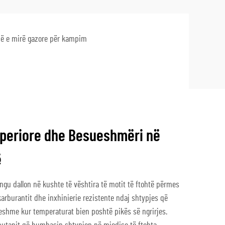
ë e mirë gazore për kampim
periore dhe Besueshmëri në
ë
ngu dallon në kushte të vështira të motit të ftohtë përmes
karburantit dhe inxhinierie rezistente ndaj shtypjes që
hme kur temperaturat bien poshtë pikës së ngrirjes.