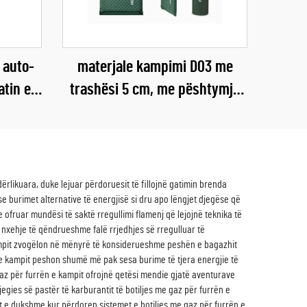
 auto-
materjale kampimi D03 me
atin e
trashësi 5 cm, me pështymje
undësi
vetvetiu, materjal ajror i fortë
sh, për
për përdorim jashtë shtëpisë,
së, në
në dhomë jetese apo park, për
park
gjumë
rlikuara, duke lejuar përdoruesit të fillojnë gatimin brenda
e burimet alternative të energjisë si dru apo lëngjet djegëse që
e ofruar mundësi të saktë rregullimi flamenj që lejojnë teknika të
 nxehje të qëndrueshme falë rrjedhjes së rregulluar të
 kampit zvogëlon në mënyrë të konsiderueshme peshën e bagazhit
 e kampit peshon shumë më pak sesa burime të tjera energjie të
gaz për furrën e kampit ofrojnë qetësi mendie gjatë aventurave
jegies së pastër të karburantit të botiljes me gaz për furrën e
t e dukshme kur përdoren sistemet e botiljes me gaz për furrën e