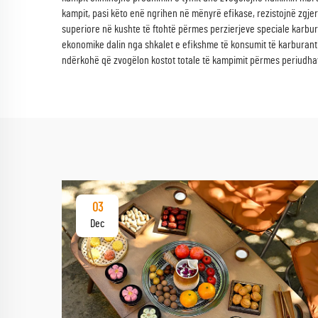
kampit, pasi këto enë ngrihen në mënyrë efikase, rezistojnë zgje
superiore në kushte të ftohtë përmes perzierjeve speciale karbura
ekonomike dalin nga shkalet e efikshme të konsumit të karburanti
ndërkohë që zvogëlon kostot totale të kampimit përmes periudhav
03
Dec