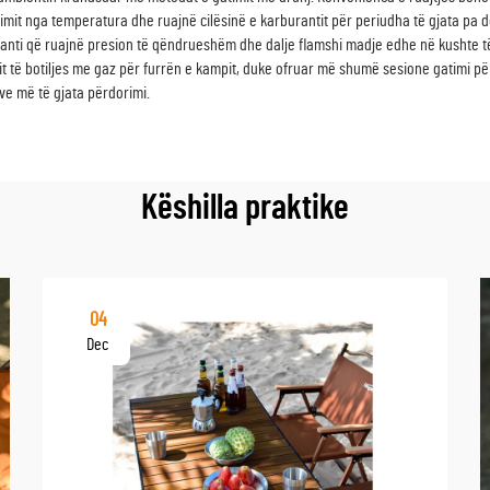
rimit nga temperatura dhe ruajnë cilësinë e karburantit për periudha të gjata pa
nti që ruajnë presion të qëndrueshëm dhe dalje flamshi madje edhe në kushte të n
t të botiljes me gaz për furrën e kampit, duke ofruar më shumë sesione gatimi pë
e më të gjata përdorimi.
Këshilla praktike
04
Dec