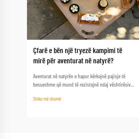
Çfarë e bën një tryezë kampimi të
mirë për aventurat në natyrë?
Aventurat në natyrën e hapur kërkojnë pajisje të
besueshme që mund të rezistojnë ndaj vështirësive
të natyrës dhe që ofrojnë funksionalitet kur nevojiten
Shiko më shumë
më së shumti. Një tryezë kampimi e mirë shërben si
gur themeli i çdo përjetjeje të suksesshme në
natyrën e hapur, duke e transformuar një kampim
bazik...