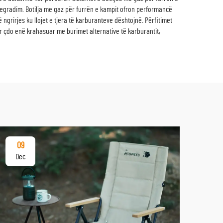
 degradim. Botilja me gaz për furrën e kampit ofron performancë
grirjes ku llojet e tjera të karburanteve dështojnë. Përfitimet
r çdo enë krahasuar me burimet alternative të karburantit,
09
12
Dec
De