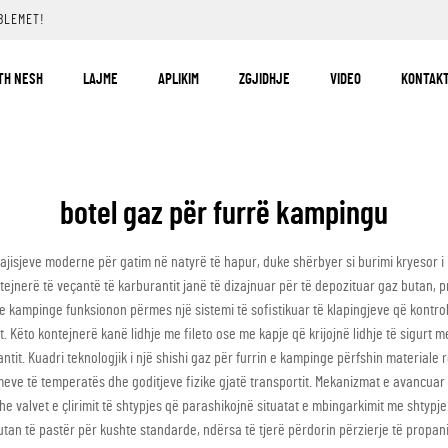
BLEMET!
TH NESH
LAJME
APLIKIM
ZGJIDHJE
VIDEO
KONTAKT
botel gaz për furrë kampingu
pajisjeve moderne për gatim në natyrë të hapur, duke shërbyer si burimi kryesor i 
ejnerë të veçantë të karburantit janë të dizajnuar për të depozituar gaz butan, p
e kampinge funksionon përmes një sistemi të sofistikuar të klapingjeve që kontroll
. Këto kontejnerë kanë lidhje me fileto ose me kapje që krijojnë lidhje të sigurt 
it. Kuadri teknologjik i një shishi gaz për furrin e kampinge përfshin materiale re
himeve të temperatës dhe goditjeve fizike gjatë transportit. Mekanizmat e avancuar 
dhe valvet e çlirimit të shtypjes që parashikojnë situatat e mbingarkimit me shty
utan të pastër për kushte standarde, ndërsa të tjerë përdorin përzierje të propan