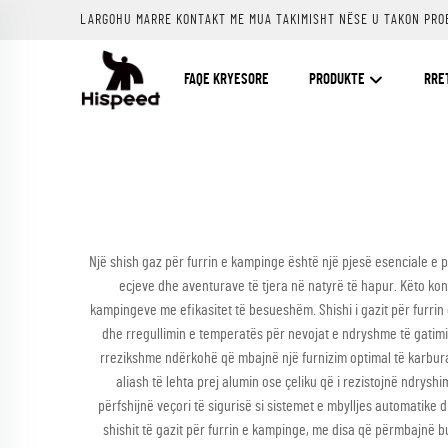
LARGOHU MARRE KONTAKT ME MUA TAKIMISHT NËSE U TAKON PRO
FAQE KRYESORE
PRODUKTE
RRE
Një shish gaz për furrin e kampinge është një pjesë esenciale e 
ecjeve dhe aventurave të tjera në natyrë të hapur. Këto kont
kampingeve me efikasitet të besueshëm. Shishi i gazit për furrin 
dhe rregullimin e temperatës për nevojat e ndryshme të gatimit
rrezikshme ndërkohë që mbajnë një furnizim optimal të karburant
aliash të lehta prej alumin ose çeliku që i rezistojnë ndrys
përfshijnë veçori të sigurisë si sistemet e mbylljes automatike 
shishit të gazit për furrin e kampinge, me disa që përmbajnë b