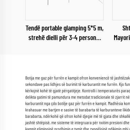
Tendë portable glamping 5*5 m,
Sht
strehë dielli për 3-4 persona,
Mayori
për kampinge jashtë shtëpisë,
D
për kampistë dhe të dashur
Rr
pas aventurave
Sh
Botija me gaz për furrën e kampit ofron konveniencë të jashtëzak
sekondave pas lidhjes së burimit të karburantit me furrën. Kjo fu
kërkojnë kohë të gjatë përgatitjeje. Kontrolli i temperaturës para
delikta gatimi të pamundura me metodat tradicionale të zjarrit në
karburantit nga çdo botilje gaz për furrën e kampit. Madhësia ko
krahasuar me bartjen e sasive të barabarta të karburanteve likid
barabarta, ndërkohë që ofron kohë djegie më të gjata dhe shkallë
jashtë shtëpisë, me sisteme të integruara për nxitim presioni dhe 
kampit eliminojnë prodhimin e tymit dhe zvogëlojnë ndikimin mbi