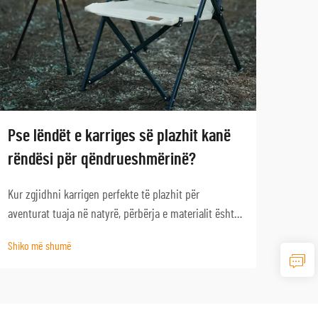
Pse lëndët e karriges së plazhit kanë
Cila
rëndësi për qëndrueshmërinë?
Puna
Kur zgjidhni karrigen perfekte të plazhit për
Zgjed
aventurat tuaja në natyrë, përbërja e materialit është
trans
faktori më i rëndësishëm që përcakton
natyr
Shiko më shumë
Shiko
qëndrueshmërinë dhe performancën afatgjatë.
kënds
Ambienti i ashpër bregdetar paraqet sfida unike që
plani
mund t'i dëmtojnë shpejt ...
nisni 