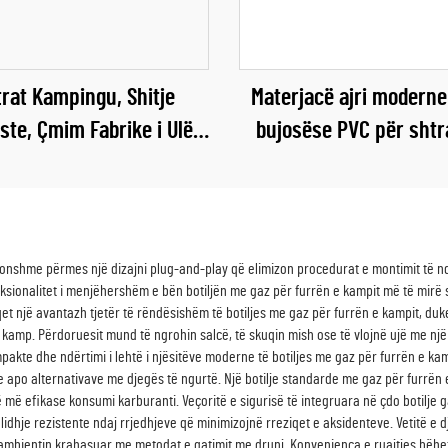
rat Kampingu, Shitje
Materjacë ajri moderne
ste, Çmim Fabrike i Ulët,
bujosëse PVC për shtr
izajn i Prehshëm, i
kamionit, 40 cm, me m
egullueshëm, Jashtë
palosjeje, njësh ose dy
tëpisë, Prej Alumini
përdorim jashtë shtëpi
dhomën e jetës ose 
onshme përmes një dizajni plug-and-play që elimizon procedurat e montimit të ndë
nksionalitet i menjëhershëm e bën botiljën me gaz për furrën e kampit më të mirë s
qet një avantazh tjetër të rëndësishëm të botiljes me gaz për furrën e kampit, duk
 kamp. Përdoruesit mund të ngrohin salcë, të skuqin mish ose të vlojnë ujë me një
mpakte dhe ndërtimi i lehtë i njësitëve moderne të botiljes me gaz për furrën e
e apo alternativave me djegës të ngurtë. Një botilje standarde me gaz për furrën
 më efikase konsumi karburanti. Veçoritë e sigurisë të integruara në çdo botilje 
lidhje rezistente ndaj rrjedhjeve që minimizojnë rreziqet e aksidenteve. Vetitë e d
 ambientin krahasuar me metodat e gatimit me drunj. Konvenienca e ruajtjes bëhe