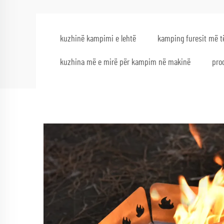
kuzhinë kampimi e lehtë
kamping furesit më t
kuzhina më e mirë për kampim në makinë
pro