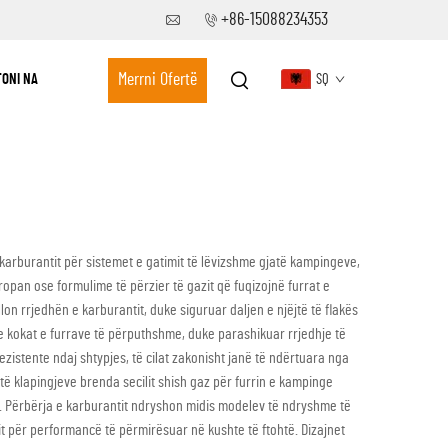
+86-15088234353
Merrni Ofertë
ONI NA
SQ
karburantit për sistemet e gatimit të lëvizshme gjatë kampingeve,
ropan ose formulime të përzier të gazit që fuqizojnë furrat e
on rrjedhën e karburantit, duke siguruar daljen e njëjtë të flakës
me kokat e furrave të përputhshme, duke parashikuar rrjedhje të
zistente ndaj shtypjes, të cilat zakonisht janë të ndërtuara nga
të klapingjeve brenda secilit shish gaz për furrin e kampinge
pje. Përbërja e karburantit ndryshon midis modelev të ndryshme të
it për performancë të përmirësuar në kushte të ftohtë. Dizajnet