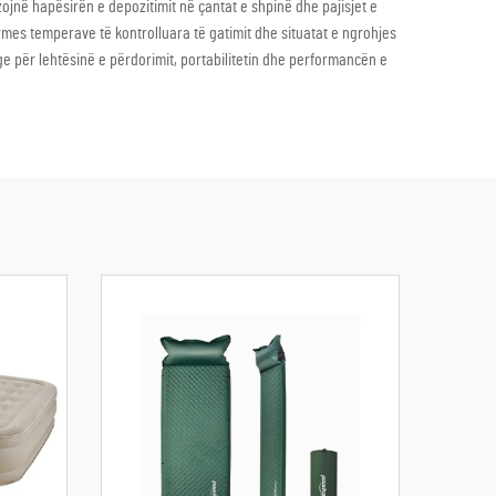
ojnë hapësirën e depozitimit në çantat e shpinë dhe pajisjet e
ërmes temperave të kontrolluara të gatimit dhe situatat e ngrohjes
ge për lehtësinë e përdorimit, portabilitetin dhe performancën e