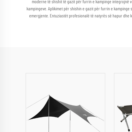
moderne të shishit të gazit për furrin e kampinge integrojnë 
kampingeve. Aplikimet për shishin e gazit për furrin e kampinge s
emergjente. Entuziastët profesionalë të natyrës së hapur dhe ka