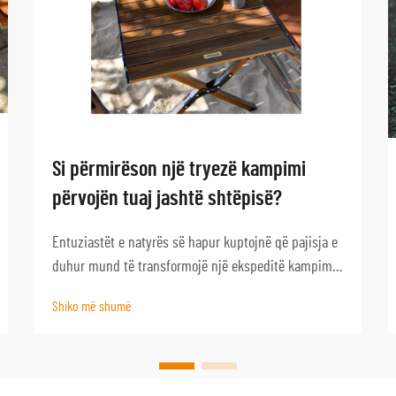
Si përmirëson një tryezë kampimi
përvojën tuaj jashtë shtëpisë?
Entuziastët e natyrës së hapur kuptojnë që pajisja e
duhur mund të transformojë një ekspeditë kampimi
në një aventurë të jashtëzakonshme. Njëra nga
Shiko më shumë
pajisjet më të pabesuara është një tryezë kampimi e
cilësisë, e cila shërben si bazë për pambarim
aktivitetesh në natyrën e hapur...