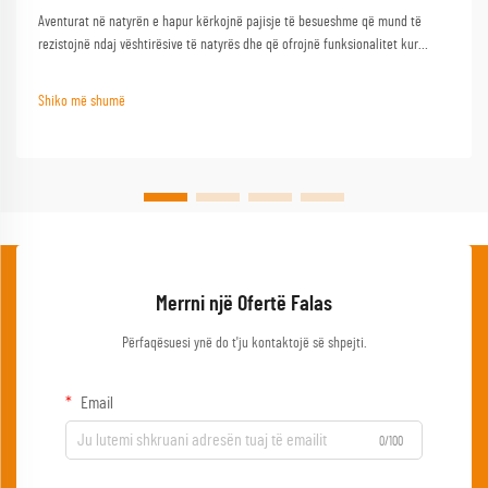
Aventurat në natyrën e hapur kërkojnë pajisje të besueshme që mund të
rezistojnë ndaj vështirësive të natyrës dhe që ofrojnë funksionalitet kur
nevojiten më së shumti. Një tryezë kampimi e mirë shërben si gur themeli i
çdo përjetjeje të suksesshme në natyrën e hapur, duke e transformuar një
Shiko më shumë
kampim bazik...
Merrni një Ofertë Falas
Përfaqësuesi ynë do t'ju kontaktojë së shpejti.
Email
0/100