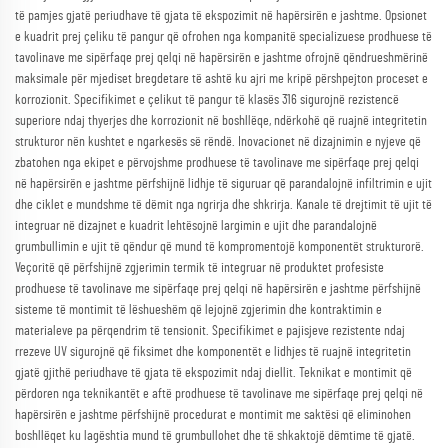
të pamjes gjatë periudhave të gjata të ekspozimit në hapërsirën e jashtme. Opsionet
e kuadrit prej çeliku të pangur që ofrohen nga kompanitë specializuese prodhuese të
tavolinave me sipërfaqe prej qelqi në hapërsirën e jashtme ofrojnë qëndrueshmërinë
maksimale për mjediset bregdetare të ashtë ku ajri me kripë përshpejton proceset e
korrozionit. Specifikimet e çelikut të pangur të klasës 316 sigurojnë rezistencë
superiore ndaj thyerjes dhe korrozionit në boshllëqe, ndërkohë që ruajnë integritetin
strukturor nën kushtet e ngarkesës së rëndë. Inovacionet në dizajnimin e nyjeve që
zbatohen nga ekipet e përvojshme prodhuese të tavolinave me sipërfaqe prej qelqi
në hapërsirën e jashtme përfshijnë lidhje të siguruar që parandalojnë infiltrimin e ujit
dhe ciklet e mundshme të dëmit nga ngrirja dhe shkrirja. Kanale të drejtimit të ujit të
integruar në dizajnet e kuadrit lehtësojnë largimin e ujit dhe parandalojnë
grumbullimin e ujit të qëndur që mund të kompromentojë komponentët strukturorë.
Veçoritë që përfshijnë zgjerimin termik të integruar në produktet profesiste
prodhuese të tavolinave me sipërfaqe prej qelqi në hapërsirën e jashtme përfshijnë
sisteme të montimit të lëshueshëm që lejojnë zgjerimin dhe kontraktimin e
materialeve pa përqendrim të tensionit. Specifikimet e pajisjeve rezistente ndaj
rrezeve UV sigurojnë që fiksimet dhe komponentët e lidhjes të ruajnë integritetin
gjatë gjithë periudhave të gjata të ekspozimit ndaj diellit. Teknikat e montimit që
përdoren nga teknikantët e aftë prodhuese të tavolinave me sipërfaqe prej qelqi në
hapërsirën e jashtme përfshijnë procedurat e montimit me saktësi që eliminohen
boshllëqet ku lagështia mund të grumbullohet dhe të shkaktojë dëmtime të gjatë.