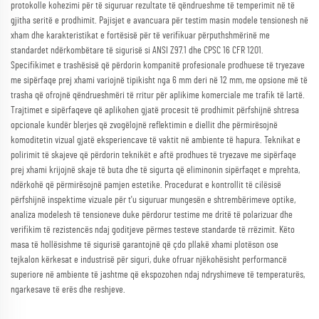
protokolle kohezimi për të siguruar rezultate të qëndrueshme të temperimit në të
gjitha seritë e prodhimit. Pajisjet e avancuara për testim masin modele tensionesh në
xham dhe karakteristikat e fortësisë për të verifikuar përputhshmërinë me
standardet ndërkombëtare të sigurisë si ANSI Z97.1 dhe CPSC 16 CFR 1201.
Specifikimet e trashësisë që përdorin kompanitë profesionale prodhuese të tryezave
me sipërfaqe prej xhami variojnë tipikisht nga 6 mm deri në 12 mm, me opsione më të
trasha që ofrojnë qëndrueshmëri të rritur për aplikime komerciale me trafik të lartë.
Trajtimet e sipërfaqeve që aplikohen gjatë procesit të prodhimit përfshijnë shtresa
opcionale kundër blerjes që zvogëlojnë reflektimin e diellit dhe përmirësojnë
komoditetin vizual gjatë eksperiencave të vaktit në ambiente të hapura. Teknikat e
polirimit të skajeve që përdorin teknikët e aftë prodhues të tryezave me sipërfaqe
prej xhami krijojnë skaje të buta dhe të sigurta që eliminonin sipërfaqet e mprehta,
ndërkohë që përmirësojnë pamjen estetike. Procedurat e kontrollit të cilësisë
përfshijnë inspektime vizuale për t'u siguruar mungesën e shtrembërimeve optike,
analiza modelesh të tensioneve duke përdorur testime me dritë të polarizuar dhe
verifikim të rezistencës ndaj goditjeve përmes testeve standarde të rrëzimit. Këto
masa të hollësishme të sigurisë garantojnë që çdo pllakë xhami plotëson ose
tejkalon kërkesat e industrisë për siguri, duke ofruar njëkohësisht performancë
superiore në ambiente të jashtme që ekspozohen ndaj ndryshimeve të temperaturës,
ngarkesave të erës dhe reshjeve.