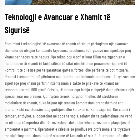
Teknologji e Avancuar e Xhamit të
Sigurisë
Zbatimimi i teknologjisë së avancuar të xhamit të sigurt përfaqëson një avantazh
themelor që ofrojnë kompanitë kryesuese prodhuese të tryezave me sipërfaqe prej
xhami për hapësira të hapura. Kjo teknologji e sofistikuar fillon me zgjedhjen e
materialeve të xhamit të lartë cilësie të cilat nënshtrohen proceseve rigorozë të
kontrollit të cilësisë për të garantuar qartësi, fortësi dhe përbërje të optimizuara.
Procesi i temperimit që përdoren nga fabrikat profesionale prodhuese të tryezave me
sipërfaqe prej xhami përfshin nxehtësimin e saktë të pllakave të xhamit në
temperatura mbi 600 gradë Celsius, të ndiqur nga ftohja e shpejtë duke përdorur ajër
specializuar me presion. Kjo trajtim termik ndryshon thellësisht strukturën
molekulare të xhamit, duke krijuar një tension kompresioni brendshëm që rrit
dramatikisht rezistencën ndaj goditjeve dhe karakteristikat e sigurisë. Kur xhami i
temperuar thyhet, ai copëtohet në copa të vogla, relativisht të padëmshme, në vend
se në copa të mprehta dhe të rrezikshme, duke ulur kështu rreziqet e plagosjes në
ambientet e jashtme. Operatoret e cilësisë së prodhuesve profesionalë të tryezave
me sipërfaqe prej xhami ruajnë sisteme të kontrolit të saktë të temperaturës dhe