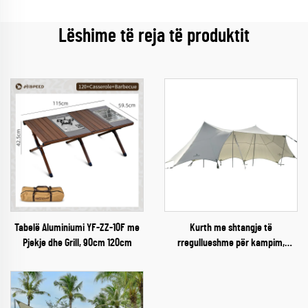
Lëshime të reja të produktit
Tabelë Aluminiumi YF-ZZ-10F me
Kurth me shtangje të
Pjekje dhe Grill, 90cm 120cm
rregullueshme për kampim,
çardak rezistent ndaj shiut,
mbulesë për reshje, çardak për
10-20 persona, tendë për festë,
plazh, hije