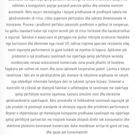
ndihmën e kompjuterit, pajisje prerjesh precize qeliku dhe sisteme montimi
automatik. Këto veçori teknologjike i lejojnë prodhuesve të prodhojnë tabela me
qëndrueshmëri të rritur, cilësi superiore përfundimi dhe saktësi dimensionale të
konstante. Procesi i prodhimit përfshin zakonisht prodhimin e qelikut të temperuar,
ku qeliku standard kalon një trajtim termik për të rritur fortësinë dhe karakteristikat
e sigurisë. Teknikat e avancuara të përtypjes me pluhur mbrojnë strukturat metalike
nga korrozioni dhe dëmtimet nga rrezet UV, ndërsa trajtime speciale rezistente ndaj
motit sigurojnë performancë të gjatë kohësh në mjedise të hapura. Aplikimet për
produktet e një prodhuesi tavolinash me sipërfaqe qeliqi përfshijnë veranda
rezidenciale, terasa restorantesh komerciale, zona pranë pllazhit të hoteleve,
hapësira për vullnet në rezort dhe zona takimesh korporative jashtë. Larmia e këtyre
tavolinave i bën ato të përshtatshme për skenare të ndryshme argëtuese në natyrë,
nga mbledhjet informale familjare deri te takimet zyrtare biznesi. Sistemet e
kontrollit të cilësisë që zbatojnë fabrikat e udhëheqëse të tavolinave me sipërfaqe
qeliqi përfshijnë testime ngarkese, kamera simulimi moti dhe vlerësime
qëndrueshmërie sipërfaqesh. Këto protokolle të hollësishme testimesh sigurojnë që
çdo produkt të plotësojë standarde të shtrenjta sigurie dhe pritshmëri performancë.
Rrjetet e shpërndarjes që themelojnë kompanitë prodhuese tavolinash me sipërfaqe
qeliqi përfshijnë partneritet me tregtarë, kanale shitjesh direkt tek konsumatori dhe
shërbime plotësimi kontratash komerciale, duke mundësuar arritje të gjerë në treg
dhe qasje për konsumatorët.