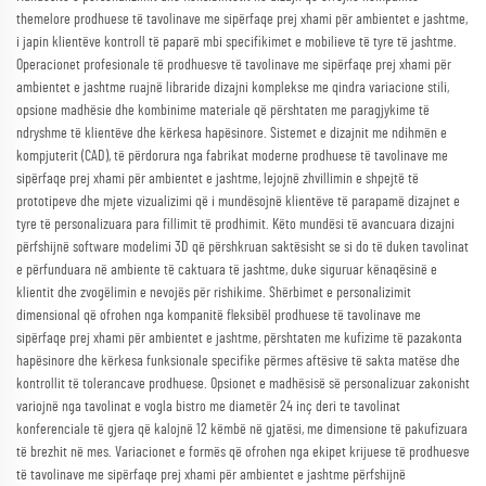
themelore prodhuese të tavolinave me sipërfaqe prej xhami për ambientet e jashtme,
i japin klientëve kontroll të paparë mbi specifikimet e mobilieve të tyre të jashtme.
Operacionet profesionale të prodhuesve të tavolinave me sipërfaqe prej xhami për
ambientet e jashtme ruajnë libraride dizajni komplekse me qindra variacione stili,
opsione madhësie dhe kombinime materiale që përshtaten me paragjykime të
ndryshme të klientëve dhe kërkesa hapësinore. Sistemet e dizajnit me ndihmën e
kompjuterit (CAD), të përdorura nga fabrikat moderne prodhuese të tavolinave me
sipërfaqe prej xhami për ambientet e jashtme, lejojnë zhvillimin e shpejtë të
prototipeve dhe mjete vizualizimi që i mundësojnë klientëve të parapamë dizajnet e
tyre të personalizuara para fillimit të prodhimit. Këto mundësi të avancuara dizajni
përfshijnë software modelimi 3D që përshkruan saktësisht se si do të duken tavolinat
e përfunduara në ambiente të caktuara të jashtme, duke siguruar kënaqësinë e
klientit dhe zvogëlimin e nevojës për rishikime. Shërbimet e personalizimit
dimensional që ofrohen nga kompanitë fleksibël prodhuese të tavolinave me
sipërfaqe prej xhami për ambientet e jashtme, përshtaten me kufizime të pazakonta
hapësinore dhe kërkesa funksionale specifike përmes aftësive të sakta matëse dhe
kontrollit të tolerancave prodhuese. Opsionet e madhësisë së personalizuar zakonisht
variojnë nga tavolinat e vogla bistro me diametër 24 inç deri te tavolinat
konferenciale të gjera që kalojnë 12 këmbë në gjatësi, me dimensione të pakufizuara
të brezhit në mes. Variacionet e formës që ofrohen nga ekipet krijuese të prodhuesve
të tavolinave me sipërfaqe prej xhami për ambientet e jashtme përfshijnë