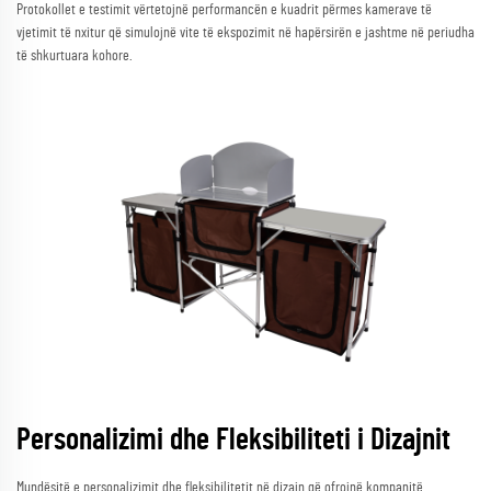
Protokollet e testimit vërtetojnë performancën e kuadrit përmes kamerave të
vjetimit të nxitur që simulojnë vite të ekspozimit në hapërsirën e jashtme në periudha
të shkurtuara kohore.
Personalizimi dhe Fleksibiliteti i Dizajnit
Mundësitë e personalizimit dhe fleksibilitetit në dizajn që ofrojnë kompanitë