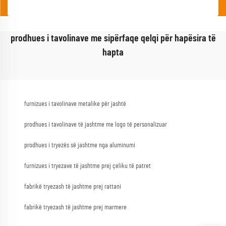
prodhues i tavolinave me sipërfaqe qelqi për hapësira të
hapta
furnizues i tavolinave metalike për jashtë
prodhues i tavolinave të jashtme me logo të personalizuar
prodhues i tryezës së jashtme nga aluminumi
furnizues i tryezave të jashtme prej çeliku të patret
fabrikë tryezash të jashtme prej rattani
fabrikë tryezash të jashtme prej marmere