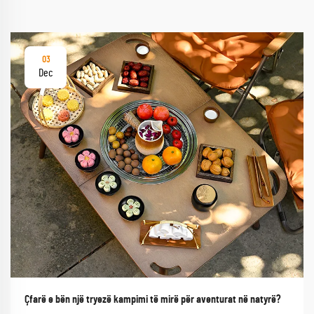
03
Dec
Çfarë e bën një tryezë kampimi të mirë për aventurat në natyrë?