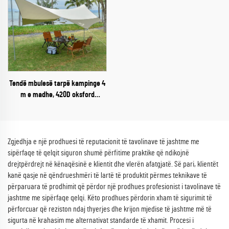
Tendë mbulesë tarpë kampinge 4
m e madhe, 420D oksford
rezistente ndaj ujit, e palosshme,
strehë kundër reshjeve me shtylla
çeliku
Zgjedhja e një prodhuesi të reputacionit të tavolinave të jashtme me
sipërfaqe të qelqit siguron shumë përfitime praktike që ndikojnë
drejtpërdrejt në kënaqësinë e klientit dhe vlerën afatgjatë. Së pari, klientët
kanë qasje në qëndrueshmëri të lartë të produktit përmes teknikave të
përparuara të prodhimit që përdor një prodhues profesionist i tavolinave të
jashtme me sipërfaqe qelqi. Këto prodhues përdorin xham të sigurimit të
përforcuar që reziston ndaj thyerjes dhe krijon mjedise të jashtme më të
sigurta në krahasim me alternativat standarde të xhamit. Procesi i