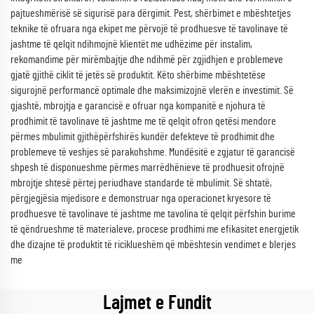
pajtueshmërisë së sigurisë para dërgimit. Pest, shërbimet e mbështetjes
teknike të ofruara nga ekipet me përvojë të prodhuesve të tavolinave të
jashtme të qelqit ndihmojnë klientët me udhëzime për instalim,
rekomandime për mirëmbajtje dhe ndihmë për zgjidhjen e problemeve
gjatë gjithë ciklit të jetës së produktit. Këto shërbime mbështetëse
sigurojnë performancë optimale dhe maksimizojnë vlerën e investimit. Së
gjashtë, mbrojtja e garancisë e ofruar nga kompanitë e njohura të
prodhimit të tavolinave të jashtme me të qelqit ofron qetësi mendore
përmes mbulimit gjithëpërfshirës kundër defekteve të prodhimit dhe
problemeve të veshjes së parakohshme. Mundësitë e zgjatur të garancisë
shpesh të disponueshme përmes marrëdhënieve të prodhuesit ofrojnë
mbrojtje shtesë përtej periudhave standarde të mbulimit. Së shtatë,
përgjegjësia mjedisore e demonstruar nga operacionet kryesore të
prodhuesve të tavolinave të jashtme me tavolina të qelqit përfshin burime
të qëndrueshme të materialeve, procese prodhimi me efikasitet energjetik
dhe dizajne të produktit të riciklueshëm që mbështesin vendimet e blerjes
me
Lajmet e Fundit