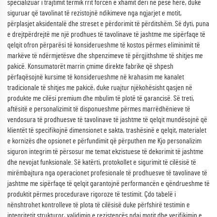
specializuar i trajtimit termik rrit forcën e xhamit deri në pesë herë, duke
siguruar që tavolinat të rezistojnë ndikimeve nga ngjarjet e motit,
përplasjet aksidentalë dhe streset e përdorimit të përditshëm. Së dyti, puna
e drejtpërdrejtë me një prodhues të tavolinave të jashtme me sipërfaqe të
qelqit ofron përparësi të konsiderueshme të kostos përmes eliminimit të
markëve të ndërmjetësve dhe shpenzimeve të përgjithshme të shitjes me
pakicë. Konsumatorët marrin çmime direkte fabrike që shpesh
përfaqësojnë kursime të konsiderueshme në krahasim me kanalet
tradicionale të shitjes me pakicë, duke ruajtur njëkohësisht qasjen në
produkte me cilësi premium dhe mbulim të plotë të garancisë. Së treti,
aftësitë e personalizimit të disponueshme përmes marrëdhënieve të
vendosura të prodhuesve të tavolinave të jashtme të qelqit mundësojnë që
klientët të specifikojnë dimensionet e sakta, trashësinë e qelqit, materialet
e kornizës dhe opsionet e përfundimit që përputhen me Kjo personalizim
siguron integrim të përsosur me temat ekzistuese të dekorimit të jashtme
dhe nevojat funksionale. Së katërti, protokollet e sigurimit të cilësisë të
mirëmbajtura nga operacionet profesionale të prodhuesve të tavolinave të
jashtme me sipërfaqe të qelqit garantojnë performancën e qëndrueshme të
produktit përmes procedurave rigoroze të testimit. Çdo tabelë i
nënshtrohet kontrolleve të plota të cilësisë duke përfshirë testimin e
integritetit strukturor, validimin e rezistencës ndaj motit dhe verifikimin e