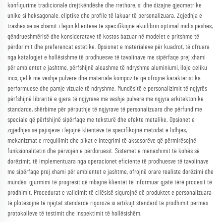
konfigurime tradicionale drejtkëndëshe dhe rrethore, si dhe dizajne gjeometrike
unike si heksagonale, eliptike dhe profile të lakuar të personalizuara. Zgjedhja e
trashësisë së xhamit i lejon klientëve të specifikojnë ekuilibrin optimal midis peshës,
qëndrueshmërisë dhe konsideratave të kostos bazuar në modelet e pritshme të
përdorimit dhe preferencat estetike. Opsionet e materialeve për kuadrot, të ofruara
nga katalogjet e hollësishme të prodhuesve të tavolinave me sipërfaqe prej xhami
për ambientet e jashtme, përfshijnë aleashme të ndryshme aluminiumi, lloje çeliku
inox, çelik me veshje pulvere dhe materiale kompozite që ofrojnë karakteristika
performuese dhe pamje vizuale të ndryshme. Mundësitë e personalizimit të ngjyrës
përfshijnë libraritë e gjera të ngjyrave me veshje pulvere me ngjyra arkitektonike
standarde, shërbime për përputhje të ngjyrave të personalizuara dhe përfundime
speciale që përfshijnë sipërfaqe me teksturë dhe efekte metalike. Opsionet e
zgjedhjes së pajisjeve i lejojnë klientëve të specifikojnë metodat e lidhjes,
mekanizmat e rregullimit dhe pikat e integrimi të aksesorëve që përmirësojnë
funksionalitetin dhe përvojën e përdoruesit. Sistemet e menaxhimit të kohës së
dorëzimit, të implementuara nga operacionet eficiente të prodhuesve të tavolinave
me sipërfaqe prej xhami për ambientet e jashtme, ofrojnë orare realiste dorëzimi dhe
mundësi gjurmimi të progresit që mbajnë klientët të informuar gjatë tërë procesit të
prodhimit. Procedurat e validimit të cilësisë sigurojnë që produktet e personalizuara
të plotësojnë të njëjtat standarde rigorozë si artikujt standard të prodhimit përmes
protokolleve të testimit dhe inspektimit të hollësishëm.