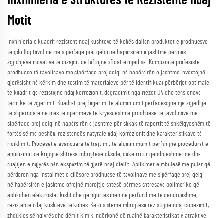
Inxhinieria e Strukturës të Rezistente ndaj
Motit
Inxhinieria e kuadrit rezistent ndaj kushteve të kohës dallon produktet e prodhuesve
të çdo lloj tavoline me sipërfaqe prej qelqi në hapërsirën e jashtme përmes
zgjidhjeve inovative të dizajnit që luftojnë sfidat e mjedisë. Kompanitë profesiste
prodhuese të tavolinave me sipërfaqe prej qelqi në hapërsirën e jashtme investojnë
gjerësisht në kërkim dhe testim të materialeve për të identifikuar përbërjet optimale
të kuadrit që rezistojnë ndaj korrozionit, degradimit nga rrezet UV dhe tensioneve
termike të zgjerimit. Kuadret prej legerimi të aluminiumit përfaqësojnë një zgjedhje
të shpërndarë në mes të operimeve të kryesueshme prodhuese të tavolinave me
sipërfaqe prej qelqi në hapërsirën e jashtme për shkak të raportit të shkëlqyeshëm të
fortësisë me peshën, rezistencës natyrale ndaj korrozionit dhe karakteristikave të
riciklimit. Proceset e avancuara të trajtimit të aluminimumit përfshijnë procedurat e
anodizimit që krijojnë shtresa mbrojtëse okside, duke rritur qëndrueshmërinë dhe
ruajtjen e ngjyrës nën ekspozim të gjatë ndaj diellit. Aplikimet e mbulesë me puler që
përdoren nga instalimet e cilësore prodhuese të tavolinave me sipërfaqe prej qelqi
në hapërsirën e jashtme ofrojnë mbrojtje shtesë përmes shtresave polimerike që
aplikohen elektrostatikisht dhe që ngurtësohen në përfundime të qëndrueshme,
rezistente ndaj kushteve të kohës. Këto sisteme mbrojtëse rezistojnë ndaj copëzimit,
zhdukjes së ngjyrës dhe dëmit kimik, ndërkohë që ruajnë karakteristikat e atraktive