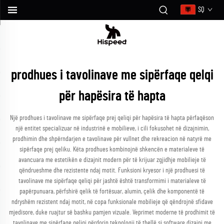
SQ
prodhues i tavolinave me sipërfaqe qelqi
për hapësira të hapta
Një prodhues i tavolinave me sipërfaqe prej qeliqi për hapësira të hapta përfaqëson
një entitet specializuar në industrinë e mobilieve, i cili fokusohet në dizajnimin,
prodhimin dhe shpërndarjen e tavolinave për vullnet dhe rekreacion në natyrë me
sipërfaqe prej qeliku. Këta prodhues kombinojnë shkencën e materialeve të
avancuara me estetikën e dizajnit modern për të krijuar zgjidhje mobilieje të
qëndrueshme dhe rezistente ndaj motit. Funksioni kryesor i një prodhuesi të
tavolinave me sipërfaqe qeliqi për jashtë është transformimi i materialeve të
papërpunuara, përfshirë qelik të fortësuar, alumin, çelik dhe komponentë të
ndryshëm rezistent ndaj motit, në copa funksionale mobilieje që qëndrojnë sfidave
mjedisore, duke ruajtur së bashku pamjen vizuale. Veprimet moderne të prodhimit të
tavolinave me sipërfaqe qeliqi përdorin teknologji të thellë si software dizajni me