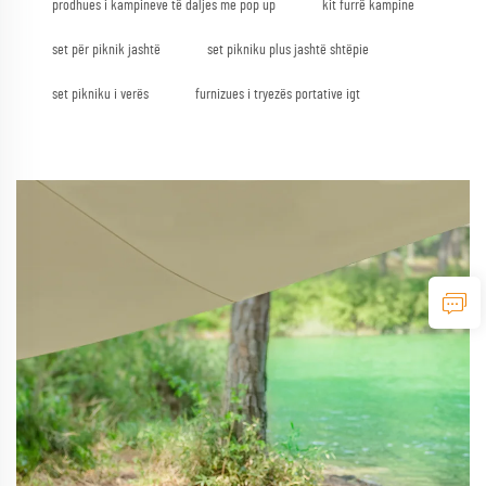
prodhues i kampineve të daljes me pop up
kit furrë kampine
set për piknik jashtë
set pikniku plus jashtë shtëpie
set pikniku i verës
furnizues i tryezës portative igt