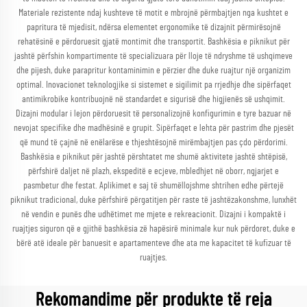
Materiale rezistente ndaj kushteve të motit e mbrojnë përmbajtjen nga kushtet e
papritura të mjedisit, ndërsa elementet ergonomike të dizajnit përmirësojnë
rehatësinë e përdoruesit gjatë montimit dhe transportit. Bashkësia e piknikut për
jashtë përfshin kompartimente të specializuara për lloje të ndryshme të ushqimeve
dhe pijesh, duke parapritur kontaminimin e përzier dhe duke ruajtur një organizim
optimal. Inovacionet teknologjike si sistemet e sigilimit pa rrjedhje dhe sipërfaqet
antimikrobike kontribuojnë në standardet e sigurisë dhe higjienës së ushqimit.
Dizajni modular i lejon përdoruesit të personalizojnë konfigurimin e tyre bazuar në
nevojat specifike dhe madhësinë e grupit. Sipërfaqet e lehta për pastrim dhe pjesët
që mund të çajnë në enëlarëse e thjeshtësojnë mirëmbajtjen pas çdo përdorimi.
Bashkësia e piknikut për jashtë përshtatet me shumë aktivitete jashtë shtëpisë,
përfshirë daljet në plazh, ekspeditë e ecjeve, mbledhjet në oborr, ngjarjet e
pasmbetur dhe festat. Aplikimet e saj të shumëllojshme shtrihen edhe përtejë
piknikut tradicional, duke përfshirë përgatitjen për raste të jashtëzakonshme, lunxhët
në vendin e punës dhe udhëtimet me mjete e rekreacionit. Dizajni i kompaktë i
ruajtjes siguron që e gjithë bashkësia zë hapësirë minimale kur nuk përdoret, duke e
bërë atë ideale për banuesit e apartamenteve dhe ata me kapacitet të kufizuar të
ruajtjes.
Rekomandime për produkte të reja