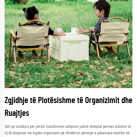
Zgjidhje të Plotësishme të Organizimit dhe
Ruajtjes
Seti go outdoors për piknik transformon ushqimin jashtë shtëpisë përmes sistemit të
tij të dizajnuar me kujdes organizativ që shndërron përvojat e paketuara kaotike në