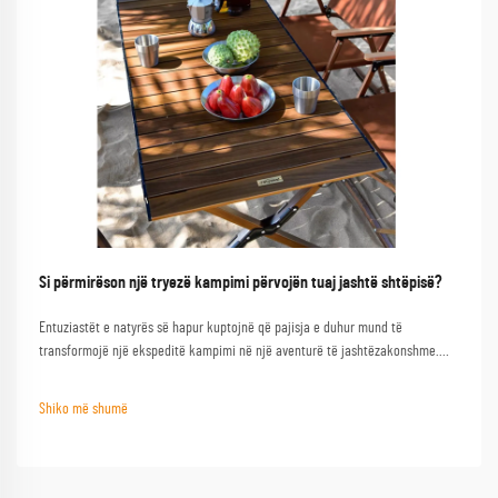
Si përmirëson një tryezë kampimi përvojën tuaj jashtë shtëpisë?
Entuziastët e natyrës së hapur kuptojnë që pajisja e duhur mund të
transformojë një ekspeditë kampimi në një aventurë të jashtëzakonshme.
Njëra nga pajisjet më të pabesuara është një tryezë kampimi e cilësisë, e cila
shërben si bazë për pambarim aktivitetesh në natyrën e hapur...
Shiko më shumë