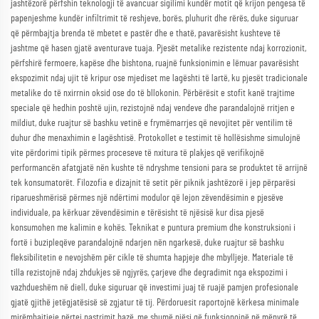
jashtëzorë përfshin teknologji të avancuar sigilimi kundër motit që krijon pengesa të
papenjeshme kundër infiltrimit të reshjeve, borës, pluhurit dhe rërës, duke siguruar
që përmbajtja brenda të mbetet e pastër dhe e thatë, pavarësisht kushteve të
jashtme që hasen gjatë aventurave tuaja. Pjesët metalike rezistente ndaj korrozionit,
përfshirë fermoere, kapëse dhe bishtona, ruajnë funksionimin e lëmuar pavarësisht
ekspozimit ndaj ujit të kripur ose mjediset me lagështi të lartë, ku pjesët tradicionale
metalike do të nxirrnin oksid ose do të bllokonin. Përbërësit e stofit kanë trajtime
speciale që hedhin poshtë ujin, rezistojnë ndaj vendeve dhe parandalojnë rritjen e
mildiut, duke ruajtur së bashku vetinë e frymëmarrjes që nevojitet për ventilim të
duhur dhe menaxhimin e lagështisë. Protokollet e testimit të hollësishme simulojnë
vite përdorimi tipik përmes proceseve të nxitura të plakjes që verifikojnë
performancën afatgjatë nën kushte të ndryshme tensioni para se produktet të arrijnë
tek konsumatorët. Filozofia e dizajnit të setit për piknik jashtëzorë i jep përparësi
riparueshmërisë përmes një ndërtimi modulor që lejon zëvendësimin e pjesëve
individuale, pa kërkuar zëvendësimin e tërësisht të njësisë kur disa pjesë
konsumohen me kalimin e kohës. Teknikat e puntura premium dhe konstruksioni i
fortë i buzipleqëve parandalojnë ndarjen nën ngarkesë, duke ruajtur së bashku
fleksibilitetin e nevojshëm për cikle të shumta hapjeje dhe mbylljeje. Materiale të
tilla rezistojnë ndaj zhdukjes së ngjyrës, çarjeve dhe degradimit nga ekspozimi i
vazhdueshëm në diell, duke siguruar që investimi juaj të ruajë pamjen profesionale
gjatë gjithë jetëgjatësisë së zgjatur të tij. Përdoruesit raportojnë kërkesa minimale
mirëmbajtjeje përtej pastrimit bazë, me shumë njësi që funksionojnë në mënyrë të