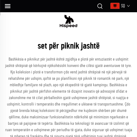
SQ
set për piknik jashtë
Bashkësia e piknikut për jashtë është zgjidhja e plotë për entuziastët e ushqimit
jashtë shtëpisë që kërkojnë njëkohësisht konveni dhe cilësi gjatë aventurave të tyre.
Kjo koleksion i plotë e transformon çdo vend jashtë shtëpisë në një përvojë të
rehatshme për ushqim, qoftë se po planifikoni një piknik të romantik në park, një
mbledhje familjare në plazh, apo një ekspeditë të gjatë kampingu. Bashkësia e
piknikut për jashtë përfshin elemente të dizajnit inovativ që adresojnë sfidat e
zakonshme me të cilat përballeshin gjatë ushqimeve jashtë shtëpisë, si ruajtja e
ushqimit, kontrolli i temperatës dhe rregullimet e ulëseve të transportueshme. Çdo
pjesë brenda kësaj koleksioni të përzgjedhur me kujdesim shërben për shumë
qëllime, duke maksimizuar funksionalitetin ndërkohë që minimizon ngarkesën e
bartjes së pajisjeve të tepërta. Bashkësia ka teknologji të avancuar të izolimit që
ruan temperatën e ushqimeve për periudha të gjata, duke siguruar që ushqimet tuaja
të mbeten të freskëta dhe të sigurta gjatë tërë udhëtimin tuaj jashtë shtëpisë.