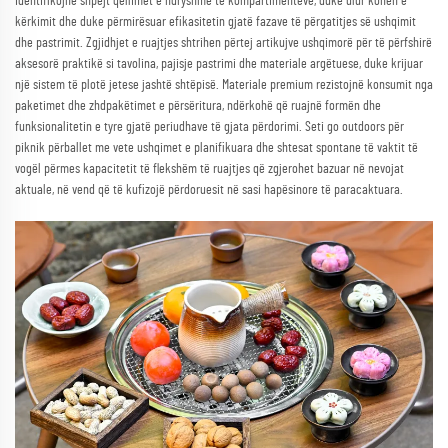
identifikojnë shpejt qëllimet e ndryshme të kompartimenteve, duke ulur kohën e
kërkimit dhe duke përmirësuar efikasitetin gjatë fazave të përgatitjes së ushqimit
dhe pastrimit. Zgjidhjet e ruajtjes shtrihen përtej artikujve ushqimorë për të përfshirë
aksesorë praktikë si tavolina, pajisje pastrimi dhe materiale argëtuese, duke krijuar
një sistem të plotë jetese jashtë shtëpisë. Materiale premium rezistojnë konsumit nga
paketimet dhe zhdpakëtimet e përsëritura, ndërkohë që ruajnë formën dhe
funksionalitetin e tyre gjatë periudhave të gjata përdorimi. Seti go outdoors për
piknik përballet me vete ushqimet e planifikuara dhe shtesat spontane të vaktit të
vogël përmes kapacitetit të flekshëm të ruajtjes që zgjerohet bazuar në nevojat
aktuale, në vend që të kufizojë përdoruesit në sasi hapësinore të paracaktuara.