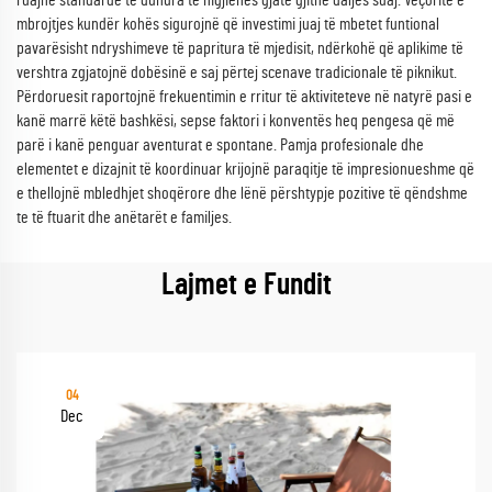
ruajnë standarde të duhura të higjienës gjatë gjithë daljes suaj. Veçoritë e
mbrojtjes kundër kohës sigurojnë që investimi juaj të mbetet funtional
pavarësisht ndryshimeve të papritura të mjedisit, ndërkohë që aplikime të
vershtra zgjatojnë dobësinë e saj përtej scenave tradicionale të piknikut.
Përdoruesit raportojnë frekuentimin e rritur të aktiviteteve në natyrë pasi e
kanë marrë këtë bashkësi, sepse faktori i konventës heq pengesa që më
parë i kanë penguar aventurat e spontane. Pamja profesionale dhe
elementet e dizajnit të koordinuar krijojnë paraqitje të impresionueshme që
e thellojnë mbledhjet shoqërore dhe lënë përshtypje pozitive të qëndshme
te të ftuarit dhe anëtarët e familjes.
Lajmet e Fundit
04
Dec