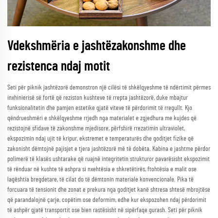
Vdekshmëria e jashtëzakonshme dhe
rezistenca ndaj motit
Seti për piknik jashtëzorë demonstron një cilësi të shkëlqyeshme të ndërtimit përmes
inxhinierisë së fortë që reziston kushteve të rrepta jashtëzorë, duke mbajtur
funksionalitetin dhe pamjen estetike gjatë viteve të përdorimit të rregullt. Kjo
qëndrueshmëri e shkëlqyeshme rrjedh nga materialet e zgjedhura me kujdes që
rezistojnë sfidave të zakonshme mjedisore, përfshirë rrezatimin ultraviolet,
ekspozimin ndaj ujit të kripur, ekstremet e temperaturës dhe goditjet fizike që
zakonisht dëmtojnë pajisjet e tjera jashtëzorë më të dobëta. Kabina e jashtme përdor
polimerë të klasës ushtarake që ruajnë integritetin strukturor pavarësisht ekspozimit
të rënduar në kushte të ashpra si nxehtësia e shkretëtirës, ftohtësia e malit ose
lagështia bregdetare, të cilat do të dëmtonin materiale konvencionale. Pika të
forcuara të tensionit dhe zonat e prekura nga goditjet kanë shtresa shtesë mbrojtëse
që parandalojnë çarje, copëtim ose deformim, edhe kur ekspozohen ndaj përdorimit
të ashpër gjatë transportit ose bien rastësisht në sipërfaqe gurash. Seti për piknik