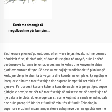
Kurth me shtangje të
rregullueshme për kampim,
çardak rezistent ndaj shiut,
mbulesë për reshje, çardak për
10-20 persona, tendë për festë,
plazh, hije
Bashkësia e piknikut 'go outdoors' ofron vlerë të jashtëzakonshme përmes
qëndrimit të saj të plotë ndaj sfidave të ushqimit në natyrë, duke i dhënë
përdoruesve kursime të konsiderueshme të kohës dhe konveni të shtuar
gjatë aventurave të tyre. Së bashku me pajisjet tradicionale të piknikut që
kërkojnë blerje të shumta të veçanta dhe koordinim kompleks, ky zgjidhje e
integuar e elimizon marrëveshjen dhe siguron kompatibilitet midis tërë
pjesëve. Përdoruesit kursinë kohë të konsiderueshme të përgatitjes, sepse
gjithçka e nevojshme për një marrëveshje të suksesshme në natyrë vjen në
një paketë të plotë, duke zvogëluar stresin e kujtimit të sendeve individuale
dhe duke paraprirë blerjet e fundit të minutës së fundit. Teknologjia
superiore e izolimit mban temperatën e ushqimeve deri në gjashtë orë më