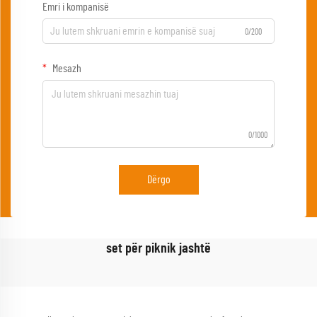
Emri i kompanisë
0/200
Mesazh
0/1000
Dërgo
set për piknik jashtë