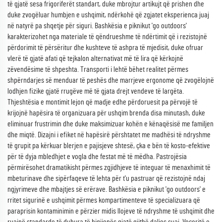
të gjatë sesa frigoriferët standart, duke mbrojtur artikujt që prishen dhe
duke zvogëluar humbjen e ushqimit, ndërkohë që zgjatet eksperienca juaj
në natyrë pa shqetje për siguri. Bashkësia e piknikut 'go outdoors'
karakterizohet nga materiale të qëndrueshme të ndërtimit që i rezistojnë
përdorimit të përsëritur dhe kushteve të ashpra të mjedisit, duke ofruar
vlerë të gjatë afati që tejkalon alternativat më të lira që kërkojnë
zëvendësime të shpeshta. Transporti i lehtë bëhet realitet përmes
shpërndarjes së menduar të peshës dhe marrjeve ergonome që zvogëlojnë
lodhjen fizike gjatë rrugëve më të gjata drejt vendeve të largëta.
Thjeshtësia e montimit lejon që madje edhe përdoruesit pa përvojë të
krijojnë hapësira të organizuara për ushqim brenda disa minutash, duke
eliminuar frustrimin dhe duke maksimizuar kohën e kënaqësisë me familjen
dhe miqtë. Dizajni i efiket në hapësirë përshtatet me madhësi të ndryshme
të grupit pa kërkuar blerjen e pajisjeve shtesë, çka e bën të kosto-efektive
për të dyja mbledhjet e vogla dhe festat më të mëdha. Pastrojësia
përmirësohet dramatikisht përmes zgjidhjeve të integuar të menaxhimit të
mbeturinave dhe sipërfaqeve të lehta për t'u pastruar që rezistojnë ndaj
ngjyrimeve dhe mbajtjes së erërave. Bashkësia e piknikut 'go outdoors' e
rritet sigurinë e ushqimit përmes kompartimenteve të specializuara që
paraprisin kontaminimin e përzier midis llojeve të ndryshme të ushqimit dhe