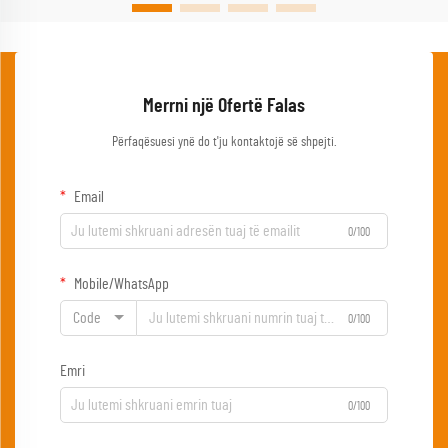
Merrni një Ofertë Falas
Përfaqësuesi ynë do t'ju kontaktojë së shpejti.
Email
0/100
Mobile/WhatsApp
Code
0/100
Emri
0/100