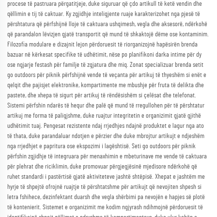
procese të pastruara përgatitjeje, duke siguruar që çdo artikull të ketë vendin dhe
qëllimin e tij të caktuar. Ky zgjidhje inteligjente ruaje karakterizohet nga pjesë të
përshtatura që përfshijnë lloje të caktuara ushqimesh, vegla dhe aksesorë, ndërkohë
që parandalon lëvizjen gjatë transportit që mund të shkaktojë dëme ose kontaminim.
Filozofia modulare e dizajnit lejon përdoruesit të riorganizojnë hapësirën brenda
bazuar në kërkesat specifike të udhëtimit, nëse po planifikoni darka intime për dy
ose ngjarje festash për familje të zgjatura dhe miq. Zonat specializuar brenda setit
go outdoors për piknik përfshijnë vende të veçanta për artikuj të thyeshëm si enët e
qelqit dhe pajisjet elektronike, kompartimente me mbushje për fruta të delikta dhe
pastete, dhe xhepa të sigurt për artikuj të rëndësishëm si çelësat dhe telefonat.
Sistemi përfshin ndarës të hequr dhe palë që mund të rregullohen për të përshtatur
artikuj me forma të paligjshme, duke ruajtur integritetin e organizimit gjatë gjithë
udhëtimit tuaj. Pengesat rezistente ndaj rrjedhjes ndajnë produktet e lagur nga ato
të thata, duke parandaluar ndotjen e përzier dhe duke mbrojtur artikujt e ndjeshëm
nga rrjedhjet e papritura ose ekspozimi i lagështisë. Seti go outdoors për piknik
përfshin zgjidhje të integruara për menaxhimin e mbeturinave me vende të caktuara
për plehrat dhe riciklimin, duke promovuar përgjegjësinë mjedisore ndërkohë që
ruhet standardi i pastërtisë gjatë aktiviteteve jashtë shtëpisë. Xhepat e jashtëm me
hyrje të shpejtë ofrojnë ruajtje të përshtatshme për artikujt që nevojiten shpesh si
letra fshihece, dezinfektant duarsh dhe vegla shërbimi pa nevojën e hapjes së plotë
të kontenierit. Sistemet e organizimit me kodim ngjyrash ndihmojnë përdoruesit të