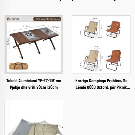
Tabelë Aluminiumi YF-ZZ-10F me
Karrige Kampingu Prehëse, Me
Pjekje dhe Grill, 90cm 120cm
Lëndë 600D Oxford, për Piknik
Jashtë Shtëpisë