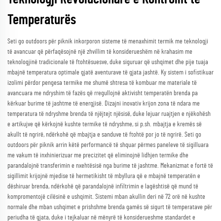
Temperaturës
Seti go outdoors për piknik inkorporon sisteme të menaxhimit termik me teknologji
të avancuar që përfaqësojnë një zhvillim të konsiderueshëm në krahasim me
teknologjinë tradicionale të ftohtësuesve, duke siguruar që ushqimet dhe pije tuaja
mbajnë temperatura optimale gjatë aventurave të gjata jashtë. Ky sistem i sofistikuar
izolimi përdor pengesa termike me shumë shtresa të kombuar me materiale të
avancuara me ndryshim të fazës që rregullojnë aktivisht temperatën brenda pa
kërkuar burime të jashtme të energjisë. Dizajni inovativ krijon zona të ndara me
temperatura të ndryshme brenda të njëjtejt njësisë, duke lejuar ruajtjen e njëkohësh
e artikujve që kërkojnë kushte termike të ndryshme, si p.sh. mbajtja e kremës së
akullt të ngrirë, ndërkohë që mbajtja e sanduve të ftohtë por jo të ngrirë. Seti go
outdoors për piknik arrin këtë performancë të shquar përmes paneleve të sigilluara
me vakum të inxhinierizuar me precizitet që eliminojnë lidhjen termike dhe
parandalojnë transferimin e nxehtësisë nga burime të jashtme. Mekanizmat e fortë të
sigillimit krijojnë mjedise të hermetikisht të mbyllura që e mbajnë temperatën e
dëshiruar brenda, ndërkohë që parandalojnë infiltrimin e lagështisë që mund të
kompromentojë cilësinë e ushqimit. Sistemi mban akullin deri në 72 orë në kushte
normale dhe mban ushqimet e prishshme brenda gamës së sigurt të temperatave për
periudha të gjata, duke i tejkaluar në mënyrë të konsiderueshme standardet e