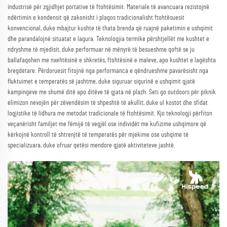
industrisë për zgjidhjet portative të ftohtësimit. Materiale të avancuara rezistojnë
ndërtimin e kondensit që zakonisht i plagos tradicionalisht ftohtësuesit
konvencional, duke mbajtur kushte të thata brenda që ruajnë paketimin e ushqimit
dhe parandalojnë situatat e lagura. Teknologjia termike përshtjellët me kushtet e
ndryshme të mjedisit, duke performuar në mënyrë të besueshme qoftë se ju
ballafaqohen me nxehtësinë e shkretës, ftohtësinë e maleve, apo kushtet e lagështa
bregdetare. Përdoruesit fitojnë nga performanca e qëndrueshme pavarësisht nga
fluktuimet e temperatës së jashtme, duke siguruar sigurinë e ushqimit gjatë
kampingeve me shumë ditë apo ditëve të gjata në plazh. Seti go outdoors për piknik
elimizon nevojën për zëvendësim të shpeshtë të akullit, duke ul kostot dhe sfidat
logjistike të lidhura me metodat tradicionale të ftohtësimit. Kjo teknologji përfiton
veçanërisht familjet me fëmijë të vegjël ose individët me kufizime ushqimore që
kërkojnë kontroll të shtrenjtë të temperatës për mjekime ose ushqime të
specializuara, duke ofruar qetësi mendore gjatë aktiviteteve jashtë.