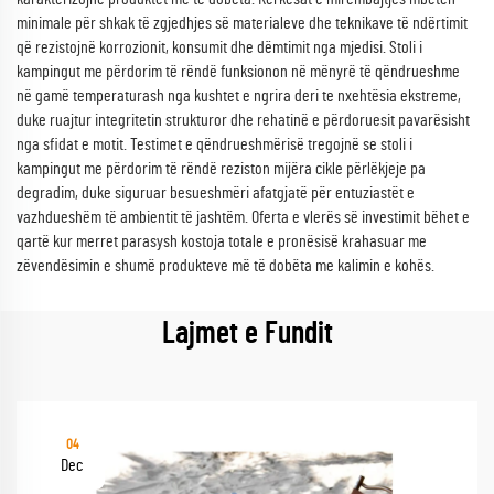
minimale për shkak të zgjedhjes së materialeve dhe teknikave të ndërtimit
që rezistojnë korrozionit, konsumit dhe dëmtimit nga mjedisi. Stoli i
kampingut me përdorim të rëndë funksionon në mënyrë të qëndrueshme
në gamë temperaturash nga kushtet e ngrira deri te nxehtësia ekstreme,
duke ruajtur integritetin strukturor dhe rehatinë e përdoruesit pavarësisht
nga sfidat e motit. Testimet e qëndrueshmërisë tregojnë se stoli i
kampingut me përdorim të rëndë reziston mijëra cikle përlëkjeje pa
degradim, duke siguruar besueshmëri afatgjatë për entuziastët e
vazhdueshëm të ambientit të jashtëm. Oferta e vlerës së investimit bëhet e
qartë kur merret parasysh kostoja totale e pronësisë krahasuar me
zëvendësimin e shumë produkteve më të dobëta me kalimin e kohës.
Lajmet e Fundit
04
Dec