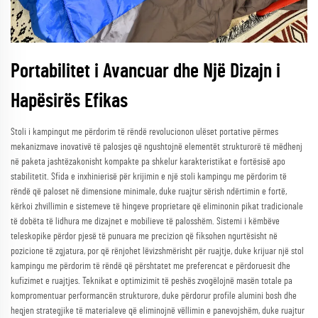
Portabilitet i Avancuar dhe Një Dizajn i
Hapësirës Efikas
Stoli i kampingut me përdorim të rëndë revolucionon ulëset portative përmes
mekanizmave inovativë të palosjes që ngushtojnë elementët strukturorë të mëdhenj
në paketa jashtëzakonisht kompakte pa shkelur karakteristikat e fortësisë apo
stabilitetit. Sfida e inxhinierisë për krijimin e një stoli kampingu me përdorim të
rëndë që paloset në dimensione minimale, duke ruajtur sërish ndërtimin e fortë,
kërkoi zhvillimin e sistemeve të hingeve proprietare që eliminonin pikat tradicionale
të dobëta të lidhura me dizajnet e mobilieve të palosshëm. Sistemi i këmbëve
teleskopike përdor pjesë të punuara me precizion që fiksohen ngurtësisht në
pozicione të zgjatura, por që rënjohet lëvizshmërisht për ruajtje, duke krijuar një stol
kampingu me përdorim të rëndë që përshtatet me preferencat e përdoruesit dhe
kufizimet e ruajtjes. Teknikat e optimizimit të peshës zvogëlojnë masën totale pa
kompromentuar performancën strukturore, duke përdorur profile alumini bosh dhe
heqjen strategjike të materialeve që eliminojnë vëllimin e panevojshëm, duke ruajtur