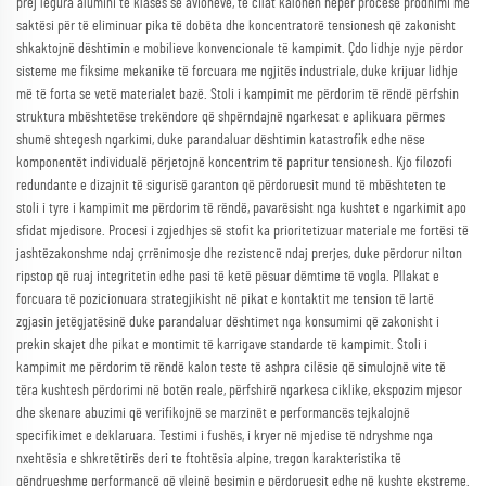
prej legura alumini të klasës së avioneve, të cilat kalohen nëpër procese prodhimi me
saktësi për të eliminuar pika të dobëta dhe koncentratorë tensionesh që zakonisht
shkaktojnë dështimin e mobilieve konvencionale të kampimit. Çdo lidhje nyje përdor
sisteme me fiksime mekanike të forcuara me ngjitës industriale, duke krijuar lidhje
më të forta se vetë materialet bazë. Stoli i kampimit me përdorim të rëndë përfshin
struktura mbështetëse trekëndore që shpërndajnë ngarkesat e aplikuara përmes
shumë shtegesh ngarkimi, duke parandaluar dështimin katastrofik edhe nëse
komponentët individualë përjetojnë koncentrim të papritur tensionesh. Kjo filozofi
redundante e dizajnit të sigurisë garanton që përdoruesit mund të mbështeten te
stoli i tyre i kampimit me përdorim të rëndë, pavarësisht nga kushtet e ngarkimit apo
sfidat mjedisore. Procesi i zgjedhjes së stofit ka prioritetizuar materiale me fortësi të
jashtëzakonshme ndaj çrrënimosje dhe rezistencë ndaj prerjes, duke përdorur nilton
ripstop që ruaj integritetin edhe pasi të ketë pësuar dëmtime të vogla. Pllakat e
forcuara të pozicionuara strategjikisht në pikat e kontaktit me tension të lartë
zgjasin jetëgjatësinë duke parandaluar dështimet nga konsumimi që zakonisht i
prekin skajet dhe pikat e montimit të karrigave standarde të kampimit. Stoli i
kampimit me përdorim të rëndë kalon teste të ashpra cilësie që simulojnë vite të
tëra kushtesh përdorimi në botën reale, përfshirë ngarkesa ciklike, ekspozim mjesor
dhe skenare abuzimi që verifikojnë se marzinët e performancës tejkalojnë
specifikimet e deklaruara. Testimi i fushës, i kryer në mjedise të ndryshme nga
nxehtësia e shkretëtirës deri te ftohtësia alpine, tregon karakteristika të
qëndrueshme performancë që vlejnë besimin e përdoruesit edhe në kushte ekstreme.