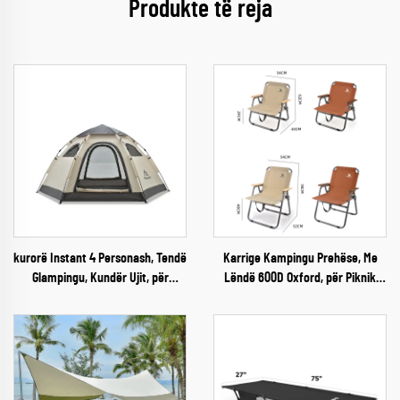
Produkte të reja
kurorë Instant 4 Personash, Tendë
Karrige Kampingu Prehëse, Me
Glampingu, Kundër Ujit, për
Lëndë 600D Oxford, për Piknik
Kamping Jashtë Shtëpisë
Jashtë Shtëpisë