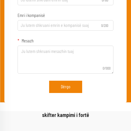
0/100
Emri i kompanisë
0/200
Mesazh
0/1000
Dërgo
skifter kampimi i fortë