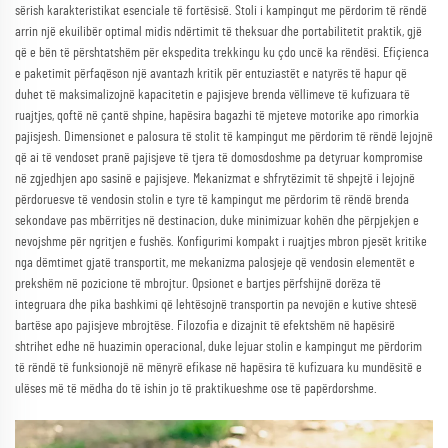
sërish karakteristikat esenciale të fortësisë. Stoli i kampingut me përdorim të rëndë
arrin një ekuilibër optimal midis ndërtimit të theksuar dhe portabilitetit praktik, gjë
që e bën të përshtatshëm për ekspedita trekkingu ku çdo uncë ka rëndësi. Efiçienca
e paketimit përfaqëson një avantazh kritik për entuziastët e natyrës të hapur që
duhet të maksimalizojnë kapacitetin e pajisjeve brenda vëllimeve të kufizuara të
ruajtjes, qoftë në çantë shpine, hapësira bagazhi të mjeteve motorike apo rimorkia
pajisjesh. Dimensionet e palosura të stolit të kampingut me përdorim të rëndë lejojnë
që ai të vendoset pranë pajisjeve të tjera të domosdoshme pa detyruar kompromise
në zgjedhjen apo sasinë e pajisjeve. Mekanizmat e shfrytëzimit të shpejtë i lejojnë
përdoruesve të vendosin stolin e tyre të kampingut me përdorim të rëndë brenda
sekondave pas mbërritjes në destinacion, duke minimizuar kohën dhe përpjekjen e
nevojshme për ngritjen e fushës. Konfigurimi kompakt i ruajtjes mbron pjesët kritike
nga dëmtimet gjatë transportit, me mekanizma palosjeje që vendosin elementët e
prekshëm në pozicione të mbrojtur. Opsionet e bartjes përfshijnë dorëza të
integruara dhe pika bashkimi që lehtësojnë transportin pa nevojën e kutive shtesë
bartëse apo pajisjeve mbrojtëse. Filozofia e dizajnit të efektshëm në hapësirë
shtrihet edhe në huazimin operacional, duke lejuar stolin e kampingut me përdorim
të rëndë të funksionojë në mënyrë efikase në hapësira të kufizuara ku mundësitë e
ulëses më të mëdha do të ishin jo të praktikueshme ose të papërdorshme.