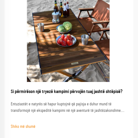
Si përmirëson një tryezë kampimi përvojën tuaj jashtë shtëpisë?
Entuziastët e natyrës së hapur kuptojnë që pajisja e duhur mund të
transformojë një ekspeditë kampimi në një aventurë të jashtëzakonshme.
Njëra nga pajisjet më të pabesuara është një tryezë kampimi e cilësisë, e cila
shërben si bazë për pambarim aktivitetesh në natyrën e hapur...
Shiko më shumë