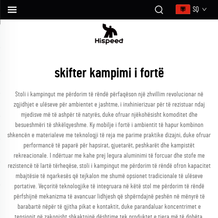
SQ
skifter kampimi i fortë
Stoli i kampingut me përdorim të rëndë përfaqëson një zhvillim revolucionar në
zgjidhjet e ulëseve për ambientet e jashtme, i inxhinierizuar për të rezistuar ndaj
mjedisve më të ashpër të natyrës, duke ofruar njëkohësisht komoditet dhe
besueshmëri të shkëlqyeshme. Ky mobilje i fortë i ambientit të hapur kombinon
shkencën e materialeve me teknologji të reja me parime praktike dizajni, duke ofruar
performancë të paparë për hapsirat, gjuetarët, peshkarët dhe kampistët
rekreacionale. I ndërtuar me kahe prej legura aluminimi të forcuar dhe stofe me
rezistencë të lartë tërheqëse, stoli i kampingut me përdorim të rëndë ofron kapacitet
mbajtësie të ngarkesës që tejkalon me shumë opsionet tradicionale të ulëseve
portative. Veçoritë teknologjike të integruara në këtë stol me përdorim të rëndë
përfshijnë mekanizma të avancuar lidhjesh që shpërndajnë peshën në mënyrë të
barabartë nëpër të gjitha pikat e kontaktit, duke parandaluar koncentrimet e
tensionit që zakonisht shkaktojnë dështime tek produktet e tjera më të dobëta.