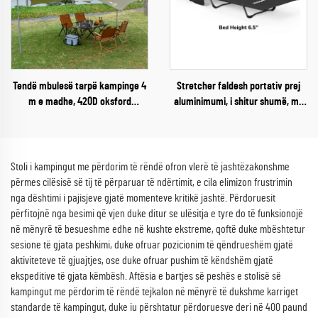
Tendë mbulesë tarpë kampinge 4
Stretcher faldesh portativ prej
m e madhe, 420D oksford
aluminimumi, i shitur shumë, me
rezistente ndaj ujit, e palosshme,
enxhe 300d oksford, për të rritur,
strehë kundër reshjeve me shtylla
për kampim
çeliku
Stoli i kampingut me përdorim të rëndë ofron vlerë të jashtëzakonshme
përmes cilësisë së tij të përparuar të ndërtimit, e cila elimizon frustrimin
nga dështimi i pajisjeve gjatë momenteve kritikë jashtë. Përdoruesit
përfitojnë nga besimi që vjen duke ditur se ulësitja e tyre do të funksionojë
në mënyrë të besueshme edhe në kushte ekstreme, qoftë duke mbështetur
sesione të gjata peshkimi, duke ofruar pozicionim të qëndrueshëm gjatë
aktiviteteve të gjuajtjes, ose duke ofruar pushim të këndshëm gjatë
ekspeditive të gjata këmbësh. Aftësia e bartjes së peshës e stolisë së
kampingut me përdorim të rëndë tejkalon në mënyrë të dukshme karriget
standarde të kampingut, duke iu përshtatur përdoruesve deri në 400 paund