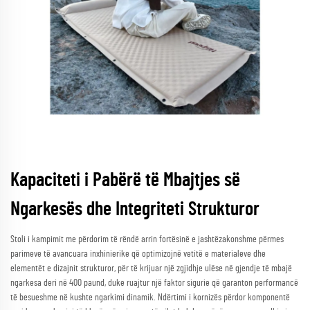
Kapaciteti i Pabërë të Mbajtjes së
Ngarkesës dhe Integriteti Strukturor
Stoli i kampimit me përdorim të rëndë arrin fortësinë e jashtëzakonshme përmes
parimeve të avancuara inxhinierike që optimizojnë vetitë e materialeve dhe
elementët e dizajnit strukturor, për të krijuar një zgjidhje ulëse në gjendje të mbajë
ngarkesa deri në 400 paund, duke ruajtur një faktor sigurie që garanton performancë
të besueshme në kushte ngarkimi dinamik. Ndërtimi i kornizës përdor komponentë