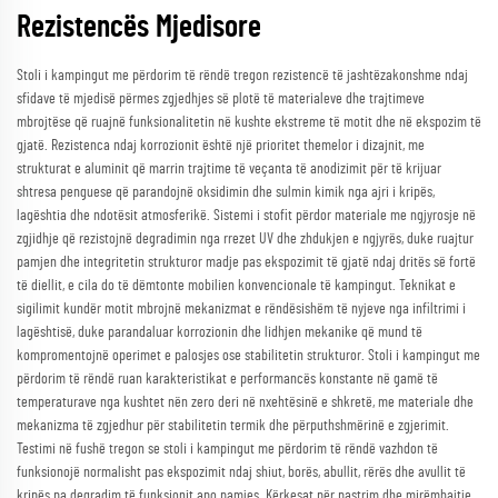
Rezistencës Mjedisore
Stoli i kampingut me përdorim të rëndë tregon rezistencë të jashtëzakonshme ndaj
sfidave të mjedisë përmes zgjedhjes së plotë të materialeve dhe trajtimeve
mbrojtëse që ruajnë funksionalitetin në kushte ekstreme të motit dhe në ekspozim të
gjatë. Rezistenca ndaj korrozionit është një prioritet themelor i dizajnit, me
strukturat e aluminit që marrin trajtime të veçanta të anodizimit për të krijuar
shtresa penguese që parandojnë oksidimin dhe sulmin kimik nga ajri i kripës,
lagështia dhe ndotësit atmosferikë. Sistemi i stofit përdor materiale me ngjyrosje në
zgjidhje që rezistojnë degradimin nga rrezet UV dhe zhdukjen e ngjyrës, duke ruajtur
pamjen dhe integritetin strukturor madje pas ekspozimit të gjatë ndaj dritës së fortë
të diellit, e cila do të dëmtonte mobilien konvencionale të kampingut. Teknikat e
sigilimit kundër motit mbrojnë mekanizmat e rëndësishëm të nyjeve nga infiltrimi i
lagështisë, duke parandaluar korrozionin dhe lidhjen mekanike që mund të
kompromentojnë operimet e palosjes ose stabilitetin strukturor. Stoli i kampingut me
përdorim të rëndë ruan karakteristikat e performancës konstante në gamë të
temperaturave nga kushtet nën zero deri në nxehtësinë e shkretë, me materiale dhe
mekanizma të zgjedhur për stabilitetin termik dhe përputhshmërinë e zgjerimit.
Testimi në fushë tregon se stoli i kampingut me përdorim të rëndë vazhdon të
funksionojë normalisht pas ekspozimit ndaj shiut, borës, abullit, rërës dhe avullit të
kripës pa degradim të funksionit apo pamjes. Kërkesat për pastrim dhe mirëmbajtje