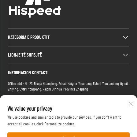
KATEGORIA E PRODUKTIT
LIDHJE TË SHPEJTË
INFORMACION KONTAKTI
Office add : Nr. 23, Rruga Huanglong, Fshati Natyror Youxitang, Fshati Youxiantang, Qyteti
Zhiying, Qyteti Yongkang, Rajoni Jinhua, Provinca Zhejiang
Factory add : Ndërtesa 2, Parku i Larg E-commerce, Nr.1 Rruga Tianma e Larg 4, Rajoni
Hongshan, Qyteti Wuhan, Provicia Hubei, Kinë
We value your privacy
Email:
[email protected]
We use cookies and similar tools to provide our services. If you don't want to
Telefoni:
+86-15088234353
accept all cookies, click Personalize cookies.