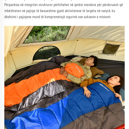
Përparësia në integritet strukturor përkthehet në qetësi mendore për përdoruesit që
mbështeten në pajisje të besueshme gjatë aktiviteteve të largëta në natyrë, ku
dështimi i pajisjeve mund të komprometojë sigurinë ose suksesin e misionit.