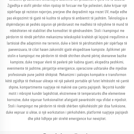
Zgjedhja e stofit përdor nilon ripstop të forcuar me fije poliesteri, duke krijuar një
sipërfaqe që reziston nxjerrjes, prerjeve dhe degradimit nga rrezet UV, madje edhe
pas ekspozimit të gjatë në kushte të ashpra të ambientit të jashtëm. Teknologjia e
shpërndarjes së peshës siguron që përdoruesit me madhësi të ndryshme të mund të
mbështeten në stabilitet dhe komoditet të qëndrueshëm. Stoli i kampingut me
përdorim të rëndë përfshin mekanizma teleskopikë krahësh që lejojnë rregullimin e
lartësisë dhe adaptimin me terrenin, duke e bërë të përshtatshëm për sipërfaqe të
paevenzuara, të cilat hasen zakonisht gjatë ekspeditave kampiste. Aplikimet për
stolin e kampingut me përdorim të rëndë shtrihen shumë përtej skenareve bazike
kampiste, duke treguar vlerë të pavlerë për kabina gjueti, ekspedita peshkimi,
evenimente të jashtme, përgatitje emergjence, operacione ushtarake dhe mjedise
profesionale pune jashtë shtëpisë. Mekanizmi i palosjes kompakte e transformon
këtë zgjidhje të theksuar ulëseje në një paketë portable që futet lehtësisht në çantë
shpine, kompartimente ruajtjeje në makinë ose çanta pajisjesh. Veçoritë kundër
motit i mbrojnë kundër lagështisë, ekstremeve të temperaturës dhe elementeve
korrozive, duke siguruar funksionalitet afatgjatë pavarësisht nga sfidat e mjedisit.
Stoli i kampingut me përdorim të rëndë shërben njëkohësisht për disa funksione,
duke vepruar si ulëse, si një workstation i përkohshëm, platformë ruajtjeje pajisjesh
dhe pikë lidhjeje për strehë emergjence kur nevojitet.