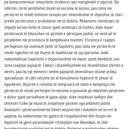
pa kompromentuar integritetin strukturor apo margjinalet e sigurisë. Kjo
ndërtim i fortë përkthehet direkt në kursime të kostos, pasi stola me
përdorim të rëndë eliminon nevojën për zëvendësime të shpeshta, të cilat i
prekin përdoruesit e produkteve më të dobëta. Mekanizmi i vendosjes së
shpejtë kursen kohë të çmuar gjatë vendosjes së fushës, duke lejuar
përdoruesit të fokusohen në gëzimin e përvojave jashtë, në vend që të
përpilohen me procedura të komplikuara montimi. Eficienca e ruajtjes
përfaqëson një avantazh tjetër të fuqishëm, pasi stola me përdorim të
rëndë ngjeshet në një thyesë të madhësisë së saj operative, duke
maksimalizuar hapësirën e disponueshme në mjete, çantë këmbësh, ose
zona ruajtjeje pajisjesh. Faktori i shumëllojshmërisë shumëfishon ofertën e
vlerës, pasi ky një element i vetëm pajisjesh zëvendëson shumë artikuj
specializuar, të cilët ndryshe do të konsumonin hapësirë të çmuar të
ngarkesës. Veçoritë e rehatisë të integruara në stolin e kampingut me
përdorim të rëndë përfshijnë formësimin ergonomik që mbështet qëndrimin
e duhur gjatë periudhave të gjata uljeje, duke reduktuar lodhjen dhe
shtresën fizike që mund të zvogëlojnë gëzimin nga ambienti jashtë.
Avantazhi i qëndrueshmërisë bëhet veçanërisht i dukshëm në terren të
paplota, ku mekanizmat me gjatësi të rregullueshme dhe dizajni me
hapësirë të gjerë parandalojnë rrëshqitjen ose lëkundjen, të cilat
karakterizojnë produktet më të dobëta. Kërkesat e mirëmbajtjes mbeten