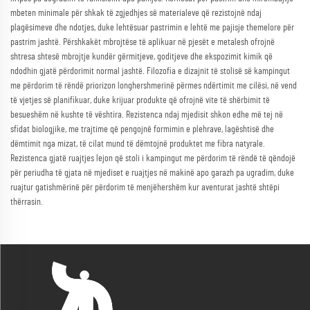
mbeten minimale për shkak të zgjedhjes së materialeve që rezistojnë ndaj
plagësimeve dhe ndotjes, duke lehtësuar pastrimin e lehtë me pajisje themelore për
pastrim jashtë. Përshkakët mbrojtëse të aplikuar në pjesët e metalesh ofrojnë
shtresa shtesë mbrojtje kundër gërmitjeve, goditjeve dhe ekspozimit kimik që
ndodhin gjatë përdorimit normal jashtë. Filozofia e dizajnit të stolisë së kampingut
me përdorim të rëndë priorizon longhershmerinë përmes ndërtimit me cilësi, në vend
të vjetjes së planifikuar, duke krijuar produkte që ofrojnë vite të shërbimit të
besueshëm në kushte të vështira. Rezistenca ndaj mjedisit shkon edhe më tej në
sfidat biologjike, me trajtime që pengojnë formimin e plehrave, lagështisë dhe
dëmtimit nga mizat, të cilat mund të dëmtojnë produktet me fibra natyrale.
Rezistenca gjatë ruajtjes lejon që stoli i kampingut me përdorim të rëndë të qëndojë
për periudha të gjata në mjediset e ruajtjes në makinë apo garazh pa ugradim, duke
ruajtur gatishmërinë për përdorim të menjëhershëm kur aventurat jashtë shtëpi
thërrasin.