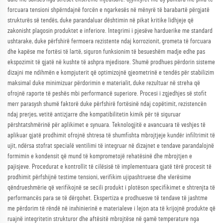
forcuara tensioni shpërndajnë forcën e ngarkesës në mënyrë të barabartë përgjatë
strukturës së tendës, duke parandaluar dështimin në pikat kritike lidhjeje që
zakonisht plagosin produktet e inferiore. Integrimi i pjesëve harduerike me standard
ushtarake, duke përfshirë fermoera rezistente ndaj korrozionit, grometa të forcuara
dhe kapëse me fortësi të lartë, siguron funksionim të besueshëm madje edhe pas
ekspozimit të gjatë në kushte të ashpra mjedisore. Shumë prodhues përdorin sisteme
dizajni me ndihmën e kompjuterit që optimizojnë gjeometrinë e tendës për stabilizim
maksimal duke minimizuar përdorimin e materialit, duke rezultuar në streha që
ofrojnë raporte të peshës mbi performancë superiore. Procesi i zgjedhjes së stofit
merr parasysh shumë faktorë duke përfshirë fortësinë ndaj copëtimit, rezistencën
ndaj prerjes, vetitë antizjarre dhe kompatibilitetin kimik për të siguruar
përshtatshmërinë për aplikimet e synuara. Teknologjitë e avancuara të veshjes të
aplikuar gjatë prodhimit ofrojnë shtresa të shumfishta mbrojtjeje kundër infiltrimit të
ujit, ndërsa stofrat specialë ventilimi të integruar në dizajnet e tendave parandalojnë
formimin e kondensit që mund të komprometojë rehatësinë dhe mbrojtjen e
pajisjeve. Procedurat e kontrollit të cilësisë të implementuara gjatë tërë procesit të
prodhimit përfshijnë testime tensioni, verifikim ujipashtruese dhe vlerësime
qëndrueshmërie që verifikojnë se secili produkt i plotëson specifikimet e shtrenjta të
performancës para se të dërgohet. Ekspertiza e prodhuesve të tendave të jashtme
me përdorim të rëndë në inxhinierinë e materialeve i lejon ata të krijojnë produkte që
ruajnë integritetin strukturor dhe aftësitë mbrojtëse në gamë temperature nga