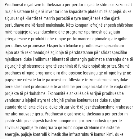
Prodhuesit e çadrave të theksuara për përdorim jashtë shtëpisë zakonisht
ruajnë sisteme të gjerë inventari dhe kapacitete plotësimi të shpejtë, duke
siguruar që klientët të marrin porositë e tyre menjëherë edhe gjatë
periudhave me kërkesë maksimale. Këto kompani ofrojnë shpesh shërbime
mirëmbajtjeje të vazhdueshme dhe programe riparimesh që zgjatin
jetëgjatësinë e produktit dhe ruajnë performancën optimale gjatë gjithë
periudhës së pronësisë. Ekspertiza teknike e prodhuesve specializuar i
lejon ata të rekomandojnë zgjidhje të përshtatshme për sfidat specifike
mjedisore, duke i ndihmuar klientët të shmangin gabimet e shtrenjta dhe të
sigurojnë që sistemet e tyre të strehimit të funksionojnë siç pritet. Shumë
prodhues ofrojnë programe qira dhe opsione leasingu që ofrojnë hyrje në
pajisje me cilësi të lartë pa investime fillestare të konsiderueshme, duke
bërë strehimet profesionale të arritshme për organizatat më të vogla dhe
projekte të përkohshme. Ekonomitë e shkallës që arrijnë prodhuesit e
vendosur u lejojnë atyre të ofrojnë çmime konkurruese duke ruajtur
standarde të larta cilësie, duke ofruar vlerë të jashtëzakonshme krahasuar
me alternativat e tjera. Prodhuesit e çadrave të theksuara për përdorim
jashtë shtëpisë shpesh bashkëpunojnë me partnerë industrije për të
zhvilluar zgjidhje të integruara që kombinojnë strehime me sisteme
energjie, pajisje kontrolli klimatik dhe infrastrukturë komunikimi, duke