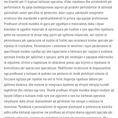
me klientët për t'i kuptuar kërkesat operative, sfidat mjedisore dhe pritshmëritë për
performancë. Ky qasje bashkëpunuese siguron që produkti përfundimtar të adresojë
optimalisht rastet specifike të përdorimit, duke ruajtur saktësisht integritetin
strukturor dhe standardet e qëndrueshmërisë të pritura nga pajisjet profesionale.
Prodhuesit ofrojnë mundësi të gjera për zgjedhjen e materialeve, duke i lejuar
klientëve të zgjedhin materiale të optimizuara për kushtet e tyre specifike mjedisore,
qoftë me rezistencë të shtuar ndaj zjarrit për aplikime industriale, veti izolimi të
përmirësuara për operacione në kushte të ftohtë, apo rezistencë kimike speciale për
mjedise të rrezikshme. Personalizimi i sistemeve të ventilimit i lejon përdoruesve të
specifikojnë modele rrjedhje ajri dhe kapacitetet e kërkuara për ruajtjen e kushteve
optimale brenda për aplikimet e synuara, qoftë për vendosjen e pajisjeve elektronike
të ndjeshme, ofrimin e hapësirave të rehatshme jetese, apo krijimin e mjediseve të
kontrolluara për operacione specializuar. Modifikimet strukturore të disponueshme
nga prodhuesit e kulisave të jashtëm me përdorim të rëndë përfshijnë sisteme të
forcuara ngjitjeje për mjedise me erë të fortë, llogaritje ngarkese dëbore për
aplikime dimërore, dhe sisteme të integruara dysheme që ofrojnë mbrojtje kundër
lagështisë dhe ndotjes nga toka. Shumë prodhues ofrojnë mundësi dizajni modulor që
lejojnë lidhjen e kulisave midis tyre ose zgjerimin e tyre kur kërkesat operative
ndryshojnë, duke ofruar skalueshmëri që përshtatet me nevojat e evoluara të
misioneve. Mundësitë e personalizimit të ngjyrave plotësojnë si preferencat estetike
ashtu edhe kërkesat operative, me prodhues që ofrojnë skema ngjyrash speciale për