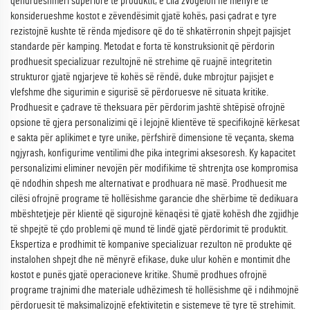
qëndrueshmëri superiore të produktit, e cila zvogëlon në mënyrë të
konsiderueshme kostot e zëvendësimit gjatë kohës, pasi çadrat e tyre
rezistojnë kushte të rënda mjedisore që do të shkatërronin shpejt pajisjet
standarde për kamping. Metodat e forta të konstruksionit që përdorin
prodhuesit specializuar rezultojnë në strehime që ruajnë integritetin
strukturor gjatë ngjarjeve të kohës së rëndë, duke mbrojtur pajisjet e
vlefshme dhe sigurimin e sigurisë së përdoruesve në situata kritike.
Prodhuesit e çadrave të theksuara për përdorim jashtë shtëpisë ofrojnë
opsione të gjera personalizimi që i lejojnë klientëve të specifikojnë kërkesat
e sakta për aplikimet e tyre unike, përfshirë dimensione të veçanta, skema
ngjyrash, konfigurime ventilimi dhe pika integrimi aksesoresh. Ky kapacitet
personalizimi eliminer nevojën për modifikime të shtrenjta ose kompromisa
që ndodhin shpesh me alternativat e prodhuara në masë. Prodhuesit me
cilësi ofrojnë programe të hollësishme garancie dhe shërbime të dedikuara
mbështetjeje për klientë që sigurojnë kënaqësi të gjatë kohësh dhe zgjidhje
të shpejtë të çdo problemi që mund të lindë gjatë përdorimit të produktit.
Ekspertiza e prodhimit të kompanive specializuar rezulton në produkte që
instalohen shpejt dhe në mënyrë efikase, duke ulur kohën e montimit dhe
kostot e punës gjatë operacioneve kritike. Shumë prodhues ofrojnë
programe trajnimi dhe materiale udhëzimesh të hollësishme që i ndihmojnë
përdoruesit të maksimalizojnë efektivitetin e sistemeve të tyre të strehimit.