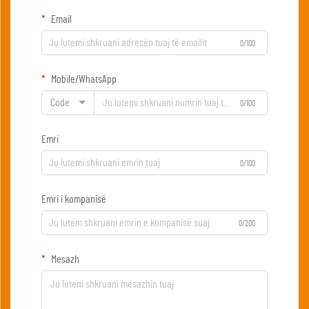
Email
0/100
Mobile/WhatsApp
Code
0/100
Emri
0/100
Emri i kompanisë
0/200
Mesazh