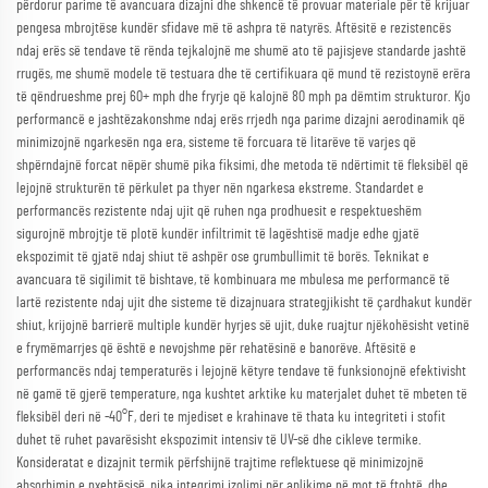
përdorur parime të avancuara dizajni dhe shkencë të provuar materiale për të krijuar
pengesa mbrojtëse kundër sfidave më të ashpra të natyrës. Aftësitë e rezistencës
ndaj erës së tendave të rënda tejkalojnë me shumë ato të pajisjeve standarde jashtë
rrugës, me shumë modele të testuara dhe të certifikuara që mund të rezistoynë erëra
të qëndrueshme prej 60+ mph dhe fryrje që kalojnë 80 mph pa dëmtim strukturor. Kjo
performancë e jashtëzakonshme ndaj erës rrjedh nga parime dizajni aerodinamik që
minimizojnë ngarkesën nga era, sisteme të forcuara të litarëve të varjes që
shpërndajnë forcat nëpër shumë pika fiksimi, dhe metoda të ndërtimit të fleksibël që
lejojnë strukturën të përkulet pa thyer nën ngarkesa ekstreme. Standardet e
performancës rezistente ndaj ujit që ruhen nga prodhuesit e respektueshëm
sigurojnë mbrojtje të plotë kundër infiltrimit të lagështisë madje edhe gjatë
ekspozimit të gjatë ndaj shiut të ashpër ose grumbullimit të borës. Teknikat e
avancuara të sigilimit të bishtave, të kombinuara me mbulesa me performancë të
lartë rezistente ndaj ujit dhe sisteme të dizajnuara strategjikisht të çardhakut kundër
shiut, krijojnë barrierë multiple kundër hyrjes së ujit, duke ruajtur njëkohësisht vetinë
e frymëmarrjes që është e nevojshme për rehatësinë e banorëve. Aftësitë e
performancës ndaj temperaturës i lejojnë këtyre tendave të funksionojnë efektivisht
në gamë të gjerë temperature, nga kushtet arktike ku materjalet duhet të mbeten të
fleksibël deri në -40°F, deri te mjediset e krahinave të thata ku integriteti i stofit
duhet të ruhet pavarësisht ekspozimit intensiv të UV-së dhe cikleve termike.
Konsideratat e dizajnit termik përfshijnë trajtime reflektuese që minimizojnë
absorbimin e nxehtësisë, pika integrimi izolimi për aplikime në mot të ftohtë, dhe