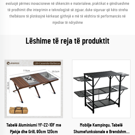
evoluojë përmes inovacioneve në shkencën e materialeve, praktikat e qëndrueshme
të prodhimit dhe integrimin e teknologjisë së zgjuar, duke siguruar që këto streha
thelbësore të plotësojnë kërkesat gjithnjë e më të vështira të performancës në
mjedise të ndryshme
Lëshime të reja të produktit
Tabelë Aluminiumi YF-ZZ-10F me
Mobilje Kampingu, Tabelë
Pjekje dhe Grill, 90cm 120cm
Shumefunksionale e Brendshme,