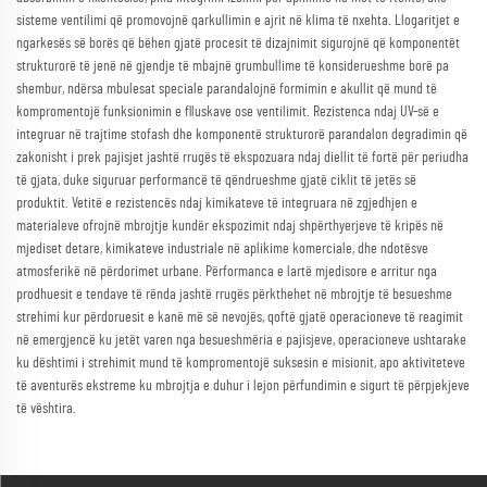
sisteme ventilimi që promovojnë qarkullimin e ajrit në klima të nxehta. Llogaritjet e
ngarkesës së borës që bëhen gjatë procesit të dizajnimit sigurojnë që komponentët
strukturorë të jenë në gjendje të mbajnë grumbullime të konsiderueshme borë pa
shembur, ndërsa mbulesat speciale parandalojnë formimin e akullit që mund të
kompromentojë funksionimin e flluskave ose ventilimit. Rezistenca ndaj UV-së e
integruar në trajtime stofash dhe komponentë strukturorë parandalon degradimin që
zakonisht i prek pajisjet jashtë rrugës të ekspozuara ndaj diellit të fortë për periudha
të gjata, duke siguruar performancë të qëndrueshme gjatë ciklit të jetës së
produktit. Vetitë e rezistencës ndaj kimikateve të integruara në zgjedhjen e
materialeve ofrojnë mbrojtje kundër ekspozimit ndaj shpërthyerjeve të kripës në
mjediset detare, kimikateve industriale në aplikime komerciale, dhe ndotësve
atmosferikë në përdorimet urbane. Përformanca e lartë mjedisore e arritur nga
prodhuesit e tendave të rënda jashtë rrugës përkthehet në mbrojtje të besueshme
strehimi kur përdoruesit e kanë më së nevojës, qoftë gjatë operacioneve të reagimit
në emergjencë ku jetët varen nga besueshmëria e pajisjeve, operacioneve ushtarake
ku dështimi i strehimit mund të kompromentojë suksesin e misionit, apo aktiviteteve
të aventurës ekstreme ku mbrojtja e duhur i lejon përfundimin e sigurt të përpjekjeve
të vështira.