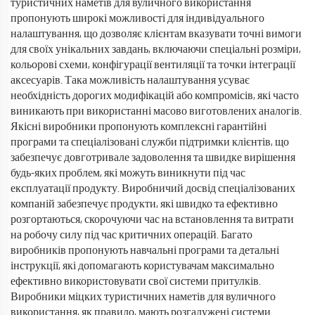
туристичних наметів для вуличного використання
пропонують широкі можливості для індивідуального
налаштування, що дозволяє клієнтам вказувати точні вимоги
для своїх унікальних завдань, включаючи спеціальні розміри,
кольорові схеми, конфігурації вентиляції та точки інтеграції
аксесуарів. Така можливість налаштування усуває
необхідність дорогих модифікацій або компромісів, які часто
виникають при використанні масово виготовлених аналогів.
Якісні виробники пропонують комплексні гарантійні
програми та спеціалізовані служби підтримки клієнтів, що
забезпечує довготривале задоволення та швидке вирішення
будь-яких проблем, які можуть виникнути під час
експлуатації продукту. Виробничий досвід спеціалізованих
компаній забезпечує продукти, які швидко та ефективно
розгортаються, скорочуючи час на встановлення та витрати
на робочу силу під час критичних операцій. Багато
виробників пропонують навчальні програми та детальні
інструкції, які допомагають користувачам максимально
ефективно використовувати свої системи притулків.
Виробники міцких туристичних наметів для вуличного
використання, як правило, мають розгалужені системи