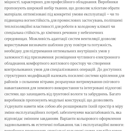
міцності, характерних для професійного обладнання. Виробники
пропонують широкий вибір тканин, що дозволяє клієнтам обрати
матеріали, оптимізовані під конкретні умови експлуатації — чи то
підвищена вогнестійкість для промислових застосувань, поліпшені
теплоізоляційні властивості для роботи в холодному кліматі чи
спеціальна стійкість до хімічних речовин у небезпечних
середовищах. Можливість адаптації систем вентиляції дозволяє
користувачам визначати шаблони руху повітря та потужність,
необхідну для підтримання оптимальних внутрішніх умов у
залежності від призначення: розміщення чутливого електронного
обладнання, комфортного житлового простору чи створення
контрольованих умов для спеціалізованих операцій. До доступних
структурних модифікацій належать посилені системи кріплення для
районів з сильними вітрами, розрахунки витримування снігового
навантаження для зимового використання та інтегровані підлогові
системи, що захищають від ґрунтової вологи та забруднень. Багато
виробників пропонують модульні конструкції, що дозволяють
з'єднувати намети між собою або розширювати їхній простір в міру
зміни експлуатаційних потреб, забезпечуючи масштабованість, яка
відповідає змінним завданням. Варіанти кольорового оформлення
задовольняють як естетичні побажання, так і експлуатаційні вимоги: