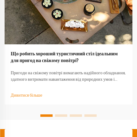
Що робить хороший туристичний стіл ідеальним
для пригод на свіжому повітрі?
Пригоди на свіжому повітрі вимагають надійного обладнання,
здатного витримати навантаження від природних умов і
забезпечити функціональність тоді, коли воно найбільше
потрібне. Якісний туристичний стіл стає основою будь-якого
Дивитися більше
успішного досвіду на природі, перетворюючи базовий
кемпінг...