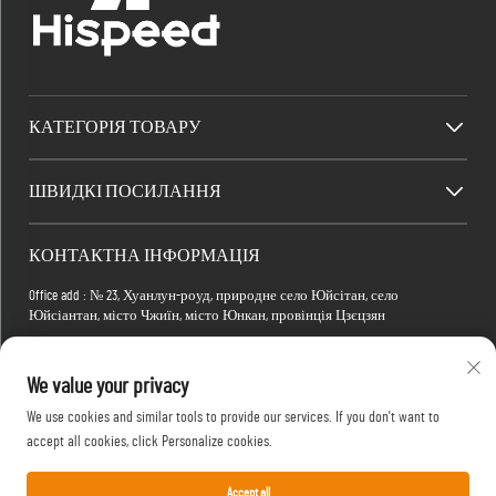
КАТЕГОРІЯ ТОВАРУ
ШВИДКІ ПОСИЛАННЯ
КОНТАКТНА ІНФОРМАЦІЯ
Office add : № 23, Хуанлун-роуд, природне село Юйсітан, село
Юйсіантан, місто Чжиїн, місто Юнкан, провінція Цзєцзян
Factory add : Будівля 2, Електронно-комерційний парк Сяомань, вулиця
Тянма 4-а, №1, район Хонгшань, місто Ухань, провінція Губей, Китай
We value your privacy
Електронна пошта:
[email protected]
We use cookies and similar tools to provide our services. If you don't want to
Телефон:
+86-15088234353
accept all cookies, click Personalize cookies.
Accept all