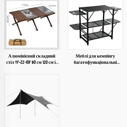
Алюмінієвий складний
Меблі для кемпінгу
стіл YF-ZZ-10F 90 см 120 см із
багатофункціональні
піччю та грилем
складні столи для кемпінгу
подорожі складні легкі
залізні зберігання