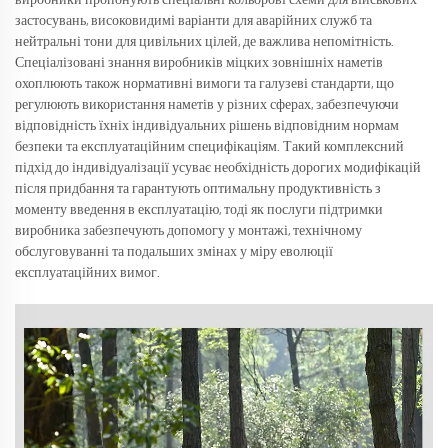
виробники пропонують спеціальні кольорові схеми для військових
застосувань, високовидимі варіанти для аварійних служб та
нейтральні тони для цивільних цілей, де важлива непомітність.
Спеціалізовані знання виробників міцких зовнішніх наметів
охоплюють також нормативні вимоги та галузеві стандарти, що
регулюють використання наметів у різних сферах, забезпечуючи
відповідність їхніх індивідуальних рішень відповідним нормам
безпеки та експлуатаційним специфікаціям. Такий комплексний
підхід до індивідуалізації усуває необхідність дорогих модифікацій
після придбання та гарантують оптимальну продуктивність з
моменту введення в експлуатацію, тоді як послуги підтримки
виробника забезпечують допомогу у монтажі, технічному
обслуговуванні та подальших змінах у міру еволюції
експлуатаційних вимог.