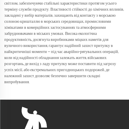
світлом, забезпечуючи стабільні характеристики протягом усього
терміну служби продукту. Властивості стійкості до хімічних впливів,
закладені у вибір матеріалів, захищають від контакту з морською
солоною кришталлю в морських середовищах, промисловими
хімікатами в комерційних застосуваннях та атмосферними
забруднювачами в міських умовах. Висока екологічна
продуктивність, досягнута виробниками міцких наметів для
вуличного використання, гарантує надійний захист притулку в
найкритичніші моменти — під час аварійно-рятувальних операцій,
коли від надійності обладнання залежать життя, військових
розгортань, де вихід з ладу притулку може поставити під загрозу
успіх місії, або екстремальних пригодницьких подорожей, де
належний захист дозволяє безпечно завершити складні
випробування.