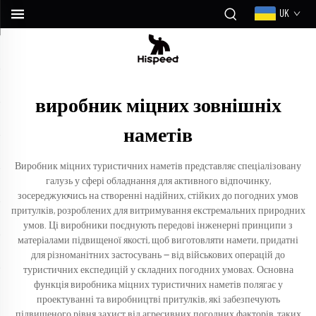
UK
виробник міцних зовнішніх
наметів
Виробник міцних туристичних наметів представляє спеціалізовану
галузь у сфері обладнання для активного відпочинку,
зосереджуючись на створенні надійних, стійких до погодних умов
притулків, розроблених для витримування екстремальних природних
умов. Ці виробники поєднують передові інженерні принципи з
матеріалами підвищеної якості, щоб виготовляти намети, придатні
для різноманітних застосувань — від військових операцій до
туристичних експедицій у складних погодних умовах. Основна
функція виробника міцних туристичних наметів полягає у
проектуванні та виробництві притулків, які забезпечують
підвищеного рівня захист від агресивних погодних факторів, таких