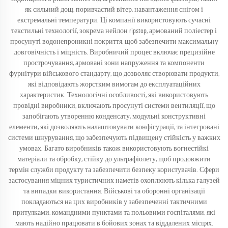
як сильний дощ, поривчастий вітер, навантаження снігом і
екстремальні температури. Ці компанії використовують сучасні
текстильні технології, зокрема нейлон ripstop, армований поліестер і
просунуті водонепроникні покриття, щоб забезпечити максимальну
довговічність і міцність. Виробничий процес включає прецизійне
прострочування, армовані зони напруження та компоненти
фурнітури військового стандарту, що дозволяє створювати продукти,
які відповідають жорстким вимогам до експлуатаційних
характеристик. Технологічні особливості, які використовують
провідні виробники, включають просунуті системи вентиляції, що
запобігають утворенню конденсату, модульні конструктивні
елементи, які дозволяють налаштовувати конфігурації, та інтегровані
системи шнурування, що забезпечують підвищену стійкість у важких
умовах. Багато виробників також використовують вогнестійкі
матеріали та обробку, стійку до ультрафіолету, щоб продовжити
термін служби продукту та забезпечити безпеку користувачів. Сфери
застосування міцних туристичних наметів охоплюють кілька галузей
та випадки використання. Військові та оборонні організації
покладаються на цих виробників у забезпеченні тактичними
притулками, командними пунктами та польовими госпіталями, які
мають надійно працювати в бойових зонах та віддалених місцях.