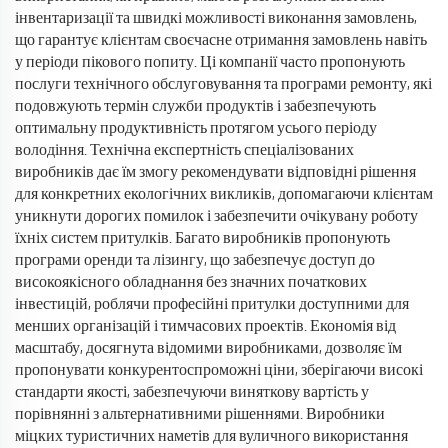
інвентаризації та швидкі можливості виконання замовлень,
що гарантує клієнтам своєчасне отримання замовлень навіть
у періоди пікового попиту. Ці компанії часто пропонують
послуги технічного обслуговування та програми ремонту, які
подовжують термін служби продуктів і забезпечують
оптимальну продуктивність протягом усього періоду
володіння. Технічна експертність спеціалізованих
виробників дає їм змогу рекомендувати відповідні рішення
для конкретних екологічних викликів, допомагаючи клієнтам
уникнути дорогих помилок і забезпечити очікувану роботу
їхніх систем притулків. Багато виробників пропонують
програми оренди та лізингу, що забезпечує доступ до
високоякісного обладнання без значних початкових
інвестицій, роблячи професійні притулки доступними для
менших організацій і тимчасових проектів. Економія від
масштабу, досягнута відомими виробниками, дозволяє їм
пропонувати конкурентоспроможні ціни, зберігаючи високі
стандарти якості, забезпечуючи виняткову вартість у
порівнянні з альтернативними рішеннями. Виробники
міцких туристичних наметів для вуличного використання