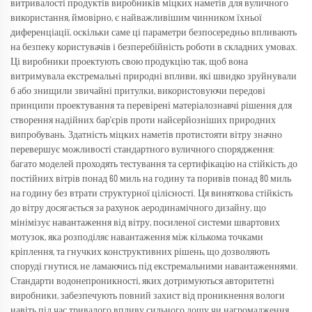
витривалості продуктів виробників міцких наметів для вуличного
використання, ймовірно, є найважливішим чинником їхньої
диференціації, оскільки саме ці параметри безпосередньо впливають
на безпеку користувачів і безперебійність роботи в складних умовах.
Ці виробники проектують свою продукцію так, щоб вона
витримувала екстремальні природні впливи, які швидко зруйнували
б або знищили звичайні притулки, використовуючи передові
принципи проектування та перевірені матеріалознавчі рішення для
створення надійних бар'єрів проти найсерйозніших природних
випробувань. Здатність міцких наметів протистояти вітру значно
перевершує можливості стандартного вуличного спорядження:
багато моделей проходять тестування та сертифікацію на стійкість до
постійних вітрів понад 60 миль на годину та поривів понад 80 миль
на годину без втрати структурної цілісності. Ця виняткова стійкість
до вітру досягається за рахунок аеродинамічного дизайну, що
мінімізує навантаження від вітру, посиленої системи швартових
мотузок, яка розподіляє навантаження між кількома точками
кріплення, та гнучких конструктивних рішень, що дозволяють
споруді гнутися, не ламаючись під екстремальними навантаженнями.
Стандарти водонепроникності, яких дотримуються авторитетні
виробники, забезпечують повний захист від проникнення вологи
навіть під час тривалого впливу сильного дощу чи нагромадження