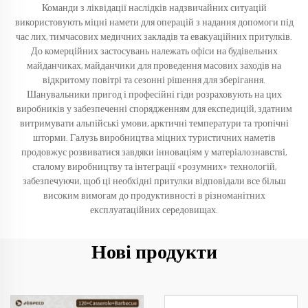
Команди з ліквідації наслідків надзвичайних ситуацій
використовують міцні намети для операцій з надання допомоги під
час лих, тимчасових медичних закладів та евакуаційних притулків.
До комерційних застосувань належать офіси на будівельних
майданчиках, майданчики для проведення масових заходів на
відкритому повітрі та сезонні рішення для зберігання.
Шанувальники пригод і професійні гіди розраховують на цих
виробників у забезпеченні спорядженням для експедицій, здатним
витримувати альпійські умови, арктичні температури та тропічні
шторми. Галузь виробництва міцних туристичних наметів
продовжує розвиватися завдяки інноваціям у матеріалознавстві,
сталому виробництву та інтеграції «розумних» технологій,
забезпечуючи, щоб ці необхідні притулки відповідали все більш
високим вимогам до продуктивності в різноманітних
експлуатаційних середовищах.
Нові продукти