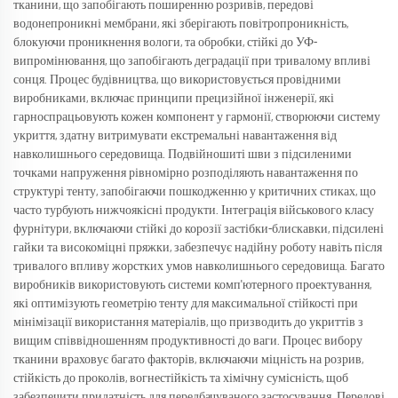
тканини, що запобігають поширенню розривів, передові
водонепроникні мембрани, які зберігають повітропроникність,
блокуючи проникнення вологи, та обробки, стійкі до УФ-
випромінювання, що запобігають деградації при тривалому впливі
сонця. Процес будівництва, що використовується провідними
виробниками, включає принципи прецизійної інженерії, які
гарноспрацьовують кожен компонент у гармонії, створюючи систему
укриття, здатну витримувати екстремальні навантаження від
навколишнього середовища. Подвійношиті шви з підсиленими
точками напруження рівномірно розподіляють навантаження по
структурі тенту, запобігаючи пошкодженню у критичних стиках, що
часто турбують нижчоякісні продукти. Інтеграція військового класу
фурнітури, включаючи стійкі до корозії застібки-блискавки, підсилені
гайки та високоміцні пряжки, забезпечує надійну роботу навіть після
тривалого впливу жорстких умов навколишнього середовища. Багато
виробників використовують системи комп'ютерного проектування,
які оптимізують геометрію тенту для максимальної стійкості при
мінімізації використання матеріалів, що призводить до укриттів з
вищим співвідношенням продуктивності до ваги. Процес вибору
тканини враховує багато факторів, включаючи міцність на розрив,
стійкість до проколів, вогнестійкість та хімічну сумісність, щоб
забезпечити придатність для передбачуваного застосування. Передові