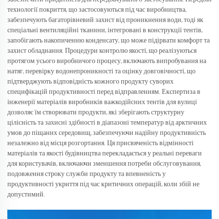
технології покриття, що застосовуються під час виробництва,
забезпечують багаторівневий захист від проникнення води, тоді як
спеціальні вентиляційні тканини, інтегровані в конструкції тентів,
запобігають накопиченню конденсату, що може підірвати комфорт та
захист обладнання. Процедури контролю якості, що реалізуються
протягом усього виробничого процесу, включають випробування на
натяг, перевірку водонепроникності та оцінку довговічності, що
підтверджують відповідність кожного продукту суворих
специфікацій продуктивності перед відправленням. Експертиза в
інженерії матеріалів виробників важкодійсних тентів для вулиці
дозволяє їм створювати продукти, які зберігають структурну
цілісність та захисні здібності в діапазоні температур від арктичних
умов до піщаних середовищ, забезпечуючи надійну продуктивність
незалежно від місця розгортання. Ця присвяченість відмінності
матеріалів та якості будівництва перекладається у реальні переваги
для користувачів, включаючи зменшення потреби обслуговування,
подовження строку служби продукту та впевненість у
продуктивності укриття під час критичних операцій, коли збій не
допустимий.