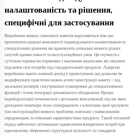
налаштованість та рішення,
специфічні для застосування
Виробники міцких зовнішніх наметів вирізняються тим, що
пропонують широкі можливості індивідуального налаштування та
спеціалізовані рішення, які враховують унікальні вимоги різних
галузей промисловості та експлуатаційних умов. Ця гнучкість є
суттєвою перевагою порівняно з масовими аналогами, які змушені
підганяти свої потреби під стандартизовані продукти. Лідерські
виробники мають значний досвід у проектуванні, що дозволяє їм
модифікувати практично кожен аспект конструкції намету — від
загальних розмірів і внутрішньої планировки до спеціалізованих
функцій і точок інтеграції допоміжного обладнання. Процес
індивідуалізації починається з детальних консультацій, під час яких
досвідчені інженери тісно співпрацюють з клієнтами, щоб зрозуміти
їхні експлуатаційні вимоги, проблеми, пов’язані з навколишнім
середовищем, та очікувані характеристики продукту. Такий спільний
підхід забезпечує оптимальне задоволення конкретних потреб при
одночасному збереженні структурної цілісності та стандартів