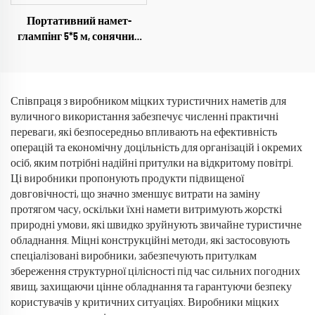
Портативний намет-
глампінг 5*5 м, сонячний
захист на 3-4 особи для
кемпінгу, для туристів та
шукачів пригод
Співпраця з виробником міцких туристичних наметів для
вуличного використання забезпечує численні практичні
переваги, які безпосередньо впливають на ефективність
операцій та економічну доцільність для організацій і окремих
осіб, яким потрібні надійні притулки на відкритому повітрі.
Ці виробники пропонують продукти підвищеної
довговічності, що значно зменшує витрати на заміну
протягом часу, оскільки їхні намети витримують жорсткі
природні умови, які швидко зруйнують звичайне туристичне
обладнання. Міцні конструкційні методи, які застосовують
спеціалізовані виробники, забезпечують притулкам
збереження структурної цілісності під час сильних погодних
явищ, захищаючи цінне обладнання та гарантуючи безпеку
користувачів у критичних ситуаціях. Виробники міцких