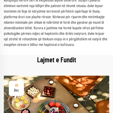
kampingut verore deri te ekspeditat alpine dimërore. Dizajni i pavarur
eliminon varësinë nga lidhjet dhe paloset në shumë situata, duke lejuar
montimin në lloje të ndryshme terrenesh përfshirë sipërfaqe të thata,
platforma druri ose plazhe rërase. Kërkesat për riparim dhe mirëmbajtje
mbeten minimale për shkak të ndërtimit të fortë dhe pjesëve që mund të
zëvendësohen lehtë. Kurora e jashtme me formë kupole ofron përfitime
psikologjike përmes ndjes së hapësirës dhe dritës natyrore, duke krijuar
një strehë të rehatshme që thekson enjoy-in e përgjithshëm në natyrë dhe
zvogëlon stresin e lidhur me hapësirat e kufizuara.
Lajmet e Fundit
03
Dec