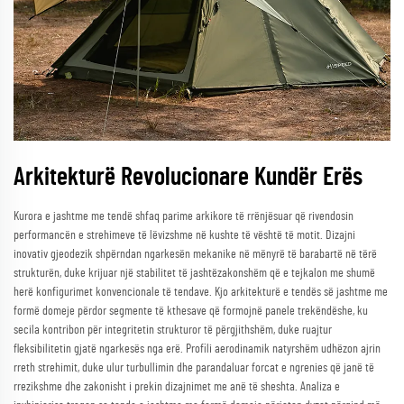
Arkitekturë Revolucionare Kundër Erës
Kurora e jashtme me tendë shfaq parime arkikore të rrënjësuar që rivendosin
performancën e strehimeve të lëvizshme në kushte të vështë të motit. Dizajni
inovativ gjeodezik shpërndan ngarkesën mekanike në mënyrë të barabartë në tërë
strukturën, duke krijuar një stabilitet të jashtëzakonshëm që e tejkalon me shumë
herë konfigurimet konvencionale të tendave. Kjo arkitekturë e tendës së jashtme me
formë domeje përdor segmente të kthesave që formojnë panele trekëndëshe, ku
secila kontribon për integritetin strukturor të përgjithshëm, duke ruajtur
fleksibilitetin gjatë ngarkesës nga erë. Profili aerodinamik natyrshëm udhëzon ajrin
rreth strehimit, duke ulur turbullimin dhe parandaluar forcat e ngrenies që janë të
rrezikshme dhe zakonisht i prekin dizajnimet me anë të sheshta. Analiza e