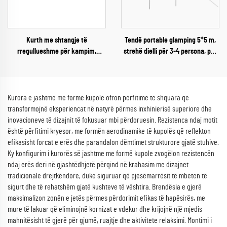
Kurth me shtangje të
Tendë portable glamping 5*5 m,
rregullueshme për kampim,
strehë dielli për 3-4 persona, për
çardak rezistent ndaj shiut,
kampinge jashtë shtëpisë, për
mbulesë për reshje, çardak për
kampistë dhe të dashur pas
10-20 persona, tendë për festë,
aventurave
plazh, hije
Kurora e jashtme me formë kupole ofron përfitime të shquara që
transformojnë eksperiencat në natyrë përmes inxhinierisë superiore dhe
inovacioneve të dizajnit të fokusuar mbi përdoruesin. Rezistenca ndaj motit
është përfitimi kryesor, me formën aerodinamike të kupolës që reflekton
efikasisht forcat e erës dhe parandalon dëmtimet strukturore gjatë stuhive.
Ky konfigurim i kurorës së jashtme me formë kupole zvogëlon rezistencën
ndaj erës deri në gjashtëdhjetë përqind në krahasim me dizajnet
tradicionale drejtkëndore, duke siguruar që pjesëmarrësit të mbeten të
sigurt dhe të rehatshëm gjatë kushteve të vështira. Brendësia e gjerë
maksimalizon zonën e jetës përmes përdorimit efikas të hapësirës, me
mure të lakuar që eliminojnë kornizat e vdekur dhe krijojnë një mjedis
mahnitësisht të gjerë për gjumë, ruajtje dhe aktivitete relaksimi. Montimi i