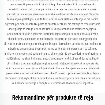
avancuara të parandalimit të ujit integrohen në mënyrë të pandashme në
konstruktimin e stofit, duke përfshirë materiale me disa shtresa me mbulesa
specializuar që arrijnë vlerësime të mrekullueshme rezistence ndaj ujit. Veçoritë
teknologjike përfshijnë pika të forcuara tensioni, sisteme shtangjesh me kodim
ngjyrash për montim intuitiv, porta të shumta ventilimi me mbyllje të rregullueshme
dhe zgjidhje të integruara depozitimi si xhepa brenda dhe raftinera pajisjesh.
Aplikimet për kullen e jashtme kuptë mbulojnë kampin rekreacional, alpinizmin
ekspeditional, pjesëmarrjen në festivale, përgatitjen për raste emergjencë dhe
aktivitete profesionale jashtë shtëpisë. Dizajni i larmishëm përshtatet për madhësi të
ndryshme grupesh, nga aventurat intime vetëm për një person deri te takimet
familjare, me modelet që variojnë nga strehimet për një person deri te konfigurimet e
hollësishme me shumë dhoma. Inovacionet moderne të kullave të jashtme kuptë
përfshijnë materiale inteligjente që reagojnë ndaj ndryshimeve të temperaturës,
sipërfaqe reflektuese që rregullojnë klimën brenda dhe pjesë modulare që lejojnë
personalizim bazuar në kërkesa specifike. Procesi i thjeshtëzuar i montimit lejon
shfrytëzim të shpejtë, duke bërë që kulla e jashtme kuptë të jetë ideale për situata
ku kërkohet vendosja e shpejtë e strehimit ose zhvendosje të shpeshta.
Rekomandime për produkte të reja