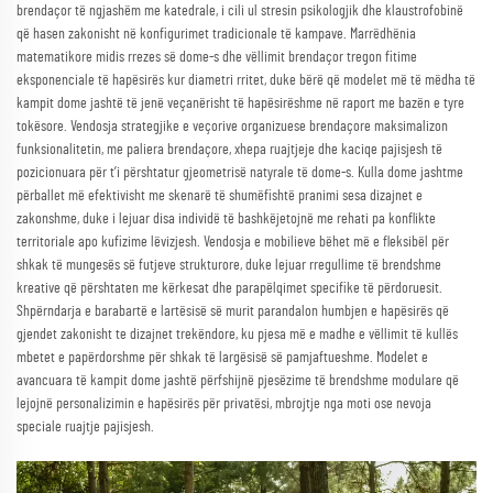
brendaçor të ngjashëm me katedrale, i cili ul stresin psikologjik dhe klaustrofobinë
që hasen zakonisht në konfigurimet tradicionale të kampave. Marrëdhënia
matematikore midis rrezes së dome-s dhe vëllimit brendaçor tregon fitime
eksponenciale të hapësirës kur diametri rritet, duke bërë që modelet më të mëdha të
kampit dome jashtë të jenë veçanërisht të hapësirëshme në raport me bazën e tyre
tokësore. Vendosja strategjike e veçorive organizuese brendaçore maksimalizon
funksionalitetin, me paliera brendaçore, xhepa ruajtjeje dhe kaciqe pajisjesh të
pozicionuara për t’i përshtatur gjeometrisë natyrale të dome-s. Kulla dome jashtme
përballet më efektivisht me skenarë të shumëfishtë pranimi sesa dizajnet e
zakonshme, duke i lejuar disa individë të bashkëjetojnë me rehati pa konflikte
territoriale apo kufizime lëvizjesh. Vendosja e mobilieve bëhet më e fleksibël për
shkak të mungesës së futjeve strukturore, duke lejuar rregullime të brendshme
kreative që përshtaten me kërkesat dhe parapëlqimet specifike të përdoruesit.
Shpërndarja e barabartë e lartësisë së murit parandalon humbjen e hapësirës që
gjendet zakonisht te dizajnet trekëndore, ku pjesa më e madhe e vëllimit të kullës
mbetet e papërdorshme për shkak të largësisë së pamjaftueshme. Modelet e
avancuara të kampit dome jashtë përfshijnë pjesëzime të brendshme modulare që
lejojnë personalizimin e hapësirës për privatësi, mbrojtje nga moti ose nevoja
speciale ruajtje pajisjesh.