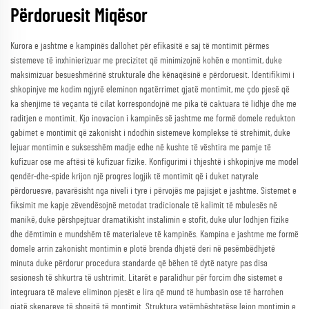
Përdoruesit Miqësor
Kurora e jashtme e kampinës dallohet për efikasitë e saj të montimit përmes
sistemeve të inxhinierizuar me precizitet që minimizojnë kohën e montimit, duke
maksimizuar besueshmërinë strukturale dhe kënaqësinë e përdoruesit. Identifikimi i
shkopinjve me kodim ngjyrë eleminon ngatërrimet gjatë montimit, me çdo pjesë që
ka shenjime të veçanta të cilat korrespondojnë me pika të caktuara të lidhje dhe me
raditjen e montimit. Kjo inovacion i kampinës së jashtme me formë domele redukton
gabimet e montimit që zakonisht i ndodhin sistemeve komplekse të strehimit, duke
lejuar montimin e suksesshëm madje edhe në kushte të vështira me pamje të
kufizuar ose me aftësi të kufizuar fizike. Konfigurimi i thjeshtë i shkopinjve me model
qendër-dhe-spide krijon një progres logjik të montimit që i duket natyrale
përdoruesve, pavarësisht nga niveli i tyre i përvojës me pajisjet e jashtme. Sistemet e
fiksimit me kapje zëvendësojnë metodat tradicionale të kalimit të mbulesës në
manikë, duke përshpejtuar dramatikisht instalimin e stofit, duke ulur lodhjen fizike
dhe dëmtimin e mundshëm të materialeve të kampinës. Kampina e jashtme me formë
domele arrin zakonisht montimin e plotë brenda dhjetë deri në pesëmbëdhjetë
minuta duke përdorur procedura standarde që bëhen të dytë natyre pas disa
sesionesh të shkurtra të ushtrimit. Litarët e paralidhur për forcim dhe sistemet e
integruara të maleve eliminon pjesët e lira që mund të humbasin ose të harrohen
gjatë skenareve të shpejtë të montimit. Struktura vetëmbështetëse lejon montimin e