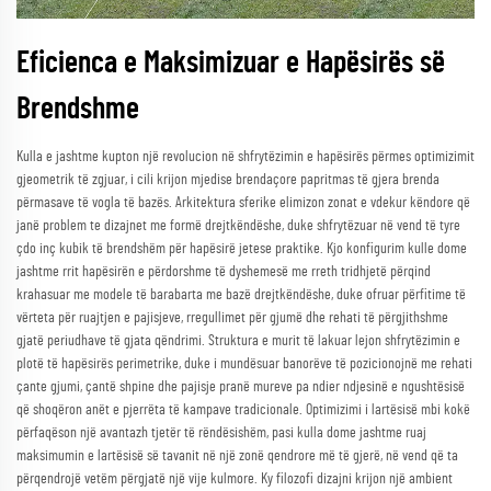
Eficienca e Maksimizuar e Hapësirës së
Brendshme
Kulla e jashtme kupton një revolucion në shfrytëzimin e hapësirës përmes optimizimit
gjeometrik të zgjuar, i cili krijon mjedise brendaçore papritmas të gjera brenda
përmasave të vogla të bazës. Arkitektura sferike elimizon zonat e vdekur këndore që
janë problem te dizajnet me formë drejtkëndëshe, duke shfrytëzuar në vend të tyre
çdo inç kubik të brendshëm për hapësirë jetese praktike. Kjo konfigurim kulle dome
jashtme rrit hapësirën e përdorshme të dyshemesë me rreth tridhjetë përqind
krahasuar me modele të barabarta me bazë drejtkëndëshe, duke ofruar përfitime të
vërteta për ruajtjen e pajisjeve, rregullimet për gjumë dhe rehati të përgjithshme
gjatë periudhave të gjata qëndrimi. Struktura e murit të lakuar lejon shfrytëzimin e
plotë të hapësirës perimetrike, duke i mundësuar banorëve të pozicionojnë me rehati
çante gjumi, çantë shpine dhe pajisje pranë mureve pa ndier ndjesinë e ngushtësisë
që shoqëron anët e pjerrëta të kampave tradicionale. Optimizimi i lartësisë mbi kokë
përfaqëson një avantazh tjetër të rëndësishëm, pasi kulla dome jashtme ruaj
maksimumin e lartësisë së tavanit në një zonë qendrore më të gjerë, në vend që ta
përqendrojë vetëm përgjatë një vije kulmore. Ky filozofi dizajni krijon një ambient