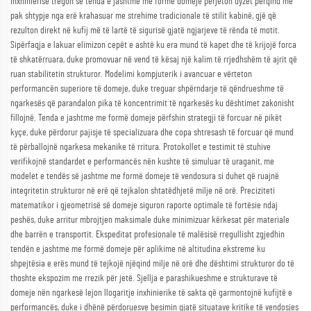
inxhinierise tregon se tenda e jashtme me formë domeje përjeton dyzet përqind më
pak shtypje nga erë krahasuar me strehime tradicionale të stilit kabinë, gjë që
rezulton direkt në kufij më të lartë të sigurisë gjatë ngjarjeve të rënda të motit.
Sipërfaqja e lakuar elimizon cepët e ashtë ku era mund të kapet dhe të krijojë forca
të shkatërruara, duke promovuar në vend të kësaj një kalim të rrjedhshëm të ajrit që
ruan stabilitetin strukturor. Modelimi kompjuterik i avancuar e vërteton
performancën superiore të domeje, duke treguar shpërndarje të qëndrueshme të
ngarkesës që parandalon pika të koncentrimit të ngarkesës ku dështimet zakonisht
fillojnë. Tenda e jashtme me formë domeje përfshin strategji të forcuar në pikët
kyçe, duke përdorur pajisje të specializuara dhe copa shtresash të forcuar që mund
të përballojnë ngarkesa mekanike të rritura. Protokollet e testimit të stuhive
verifikojnë standardet e performancës nën kushte të simuluar të uraganit, me
modelet e tendës së jashtme me formë domeje të vendosura si duhet që ruajnë
integritetin strukturor në erë që tejkalon shtatëdhjetë milje në orë. Preciziteti
matematikor i gjeometrisë së domeje siguron raporte optimale të fortësie ndaj
peshës, duke arritur mbrojtjen maksimale duke minimizuar kërkesat për materiale
dhe barrën e transportit. Ekspeditat profesionale të malësisë rregullisht zgjedhin
tendën e jashtme me formë domeje për aplikime në altitudina ekstreme ku
shpejtësia e erës mund të tejkojë njëqind milje në orë dhe dështimi strukturor do të
thoshte ekspozim me rrezik për jetë. Sjellja e parashikueshme e strukturave të
domeje nën ngarkesë lejon llogaritje inxhinierike të sakta që garmontojnë kufijtë e
performancës, duke i dhënë përdoruesve besimin gjatë situatave kritike të vendosjes