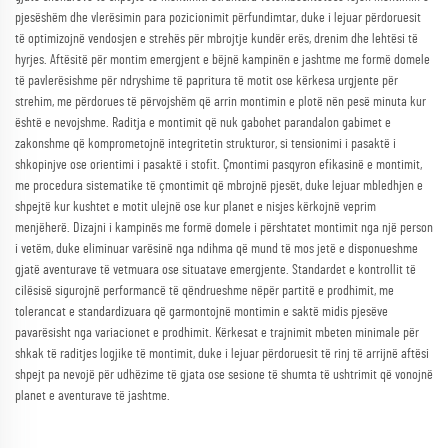
pjesëshëm dhe vlerësimin para pozicionimit përfundimtar, duke i lejuar përdoruesit
të optimizojnë vendosjen e strehës për mbrojtje kundër erës, drenim dhe lehtësi të
hyrjes. Aftësitë për montim emergjent e bëjnë kampinën e jashtme me formë domele
të pavlerësishme për ndryshime të papritura të motit ose kërkesa urgjente për
strehim, me përdorues të përvojshëm që arrin montimin e plotë nën pesë minuta kur
është e nevojshme. Raditja e montimit që nuk gabohet parandalon gabimet e
zakonshme që komprometojnë integritetin strukturor, si tensionimi i pasaktë i
shkopinjve ose orientimi i pasaktë i stofit. Çmontimi pasqyron efikasinë e montimit,
me procedura sistematike të çmontimit që mbrojnë pjesët, duke lejuar mbledhjen e
shpejtë kur kushtet e motit ulejnë ose kur planet e nisjes kërkojnë veprim
menjëherë. Dizajni i kampinës me formë domele i përshtatet montimit nga një person
i vetëm, duke eliminuar varësinë nga ndihma që mund të mos jetë e disponueshme
gjatë aventurave të vetmuara ose situatave emergjente. Standardet e kontrollit të
cilësisë sigurojnë performancë të qëndrueshme nëpër partitë e prodhimit, me
tolerancat e standardizuara që garmontojnë montimin e saktë midis pjesëve
pavarësisht nga variacionet e prodhimit. Kërkesat e trajnimit mbeten minimale për
shkak të raditjes logjike të montimit, duke i lejuar përdoruesit të rinj të arrijnë aftësi
shpejt pa nevojë për udhëzime të gjata ose sesione të shumta të ushtrimit që vonojnë
planet e aventurave të jashtme.