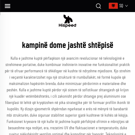
SQ
kampinë dome jashtë shtëpisë
Kulla e jashtme kuptë përfaqëson një avancim revolucionar në teknologjinë e
strehimeve portative, duke kombinuar inxhinierin inovative me funksionalitet praktik
për të ofruar performancë të shkëlqyer në kushte të ndryshme mjedisore. Kjo strehim
i veçantë karakterizohet nga një strukturë të rrumbullakët, në formë kupole që
maksimalizon hapësirën brenda, duke minimizuar përdorimin e materialeve dhe
peshën. Kulla e jashtme kuptë përdor një sistem të sofistikuar shtangjesh që krijon
një kuadër vetëmbështetës, i cili zakonisht përdor shtangje prej aluminiumi ose
fiberglasi të lehtë që kryqëzohen në pika strategjike për të formuar profilin ikonik të
kupolës. Ky dizajn gjeometrik shpërndan ngarkesat e erës në mënyrë të barabartë
mbi strukturën, duke siguruar stabilitet superior gjatë kushteve të kohës së këqija.
Funksionet kryesore të një kulle të jashtme kuptë përfshijnë ofrimin e mbrojtjes së
besueshme nga reshjet, era, rrezatimi UV dhe fluktuacionet e temperaturës, duke
ruajtur njëkohësisht ventilim optimal dhe komoditet për banorët. Teknologjitë e