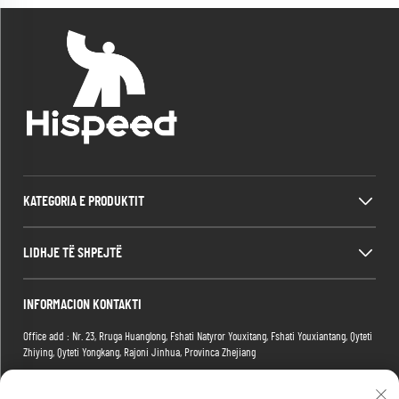
KATEGORIA E PRODUKTIT
LIDHJE TË SHPEJTË
INFORMACION KONTAKTI
Office add : Nr. 23, Rruga Huanglong, Fshati Natyror Youxitang, Fshati Youxiantang, Qyteti
Zhiying, Qyteti Yongkang, Rajoni Jinhua, Provinca Zhejiang
Factory add : Ndërtesa 2, Parku i Larg E-commerce, Nr.1 Rruga Tianma e Larg 4, Rajoni
Hongshan, Qyteti Wuhan, Provicia Hubei, Kinë