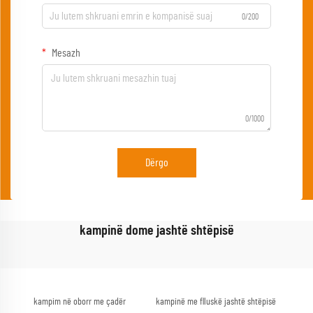
0/200
Mesazh
0/1000
Dërgo
kampinë dome jashtë shtëpisë
kampim në oborr me çadër
kampinë me flluskë jashtë shtëpisë