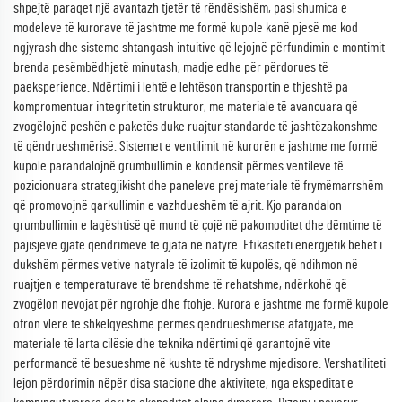
shpejtë paraqet një avantazh tjetër të rëndësishëm, pasi shumica e
modeleve të kurorave të jashtme me formë kupole kanë pjesë me kod
ngjyrash dhe sisteme shtangash intuitive që lejojnë përfundimin e montimit
brenda pesëmbëdhjetë minutash, madje edhe për përdorues të
paeksperience. Ndërtimi i lehtë e lehtëson transportin e thjeshtë pa
kompromentuar integritetin strukturor, me materiale të avancuara që
zvogëlojnë peshën e paketës duke ruajtur standarde të jashtëzakonshme
të qëndrueshmërisë. Sistemet e ventilimit në kurorën e jashtme me formë
kupole parandalojnë grumbullimin e kondensit përmes ventileve të
pozicionuara strategjikisht dhe paneleve prej materiale të frymëmarrshëm
që promovojnë qarkullimin e vazhdueshëm të ajrit. Kjo parandalon
grumbullimin e lagështisë që mund të çojë në pakomoditet dhe dëmtime të
pajisjeve gjatë qëndrimeve të gjata në natyrë. Efikasiteti energjetik bëhet i
dukshëm përmes vetive natyrale të izolimit të kupolës, që ndihmon në
ruajtjen e temperaturave të brendshme të rehatshme, ndërkohë që
zvogëlon nevojat për ngrohje dhe ftohje. Kurora e jashtme me formë kupole
ofron vlerë të shkëlqyeshme përmes qëndrueshmërisë afatgjatë, me
materiale të larta cilësie dhe teknika ndërtimi që garantojnë vite
performancë të besueshme në kushte të ndryshme mjedisore. Vershatiliteti
lejon përdorimin nëpër disa stacione dhe aktivitete, nga ekspeditat e