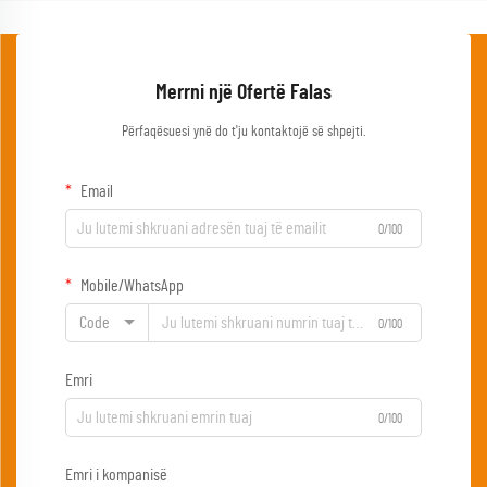
Merrni një Ofertë Falas
Përfaqësuesi ynë do t'ju kontaktojë së shpejti.
Email
0/100
Mobile/WhatsApp
Code
0/100
Emri
0/100
Emri i kompanisë