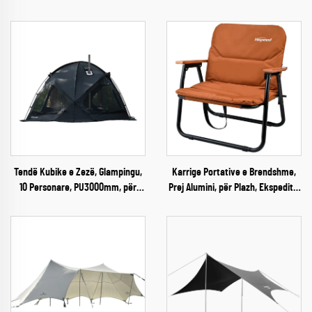
Tendë Kubike e Zezë, Glampingu,
Karrige Portative e Brendshme,
10 Personare, PU3000mm, për
Prej Alumini, për Plazh, Ekspedita,
Kamping Jashtë Shtëpisë, edhe
Kamping
në Dimër