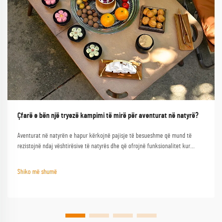
Çfarë e bën një tryezë kampimi të mirë për aventurat në natyrë?
Aventurat në natyrën e hapur kërkojnë pajisje të besueshme që mund të
rezistojnë ndaj vështirësive të natyrës dhe që ofrojnë funksionalitet kur
nevojiten më së shumti. Një tryezë kampimi e mirë shërben si gur themeli i
çdo përjetjeje të suksesshme në natyrën e hapur, duke e transformuar një
Shiko më shumë
kampim bazik...