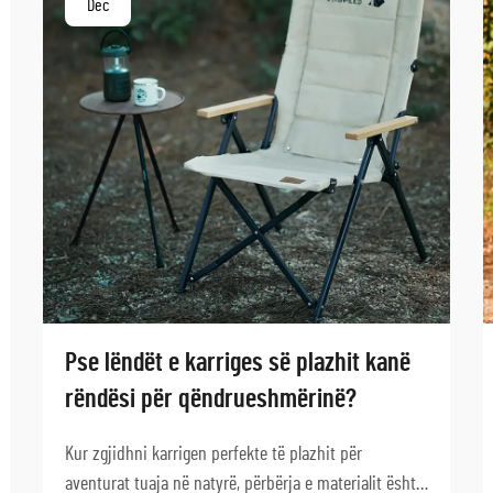
Dec
Pse lëndët e karriges së plazhit kanë
rëndësi për qëndrueshmërinë?
Kur zgjidhni karrigen perfekte të plazhit për
aventurat tuaja në natyrë, përbërja e materialit është