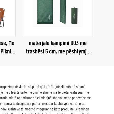
ëse, Me
materjale kampimi D03 me
 Piknik
trashësi 5 cm, me pështymje
vetvetiu, materjal ajror i fortë
për përdorim jashtë shtëpisë,
në dhomë jetese apo park, për
gjumë
propozime të vlerës së plotë që i përfitojnë klientët në shumë
ilje me cilësi të lartë me çmime shumë më të ulëta krahasuar me
të prodhimit të optimizuar që eliminojnë shpenzimet e panevojshme.
 hapura të dizajnuara për t'i rezistuar kushteve ekstreme të
s ndaj kushteve të motit të integruar në këto produkte i eleminon