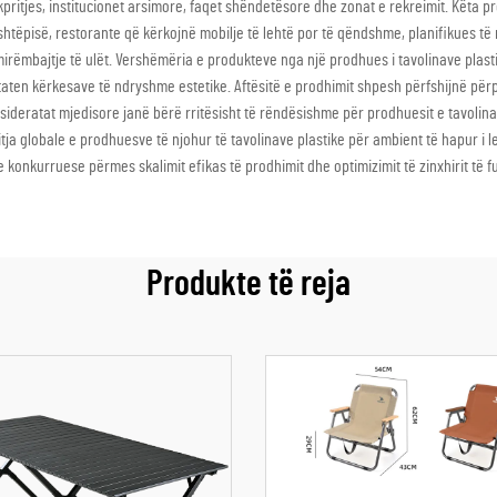
kpritjes, institucionet arsimore, faqet shëndetësore dhe zonat e rekreimit. Këta
shtëpisë, restorante që kërkojnë mobilje të lehtë por të qëndshme, planifikues të
 mirëmbajtje të ulët. Vershëmëria e produkteve nga një prodhues i tavolinave plas
htaten kërkesave të ndryshme estetike. Aftësitë e prodhimit shpesh përfshijnë p
 Konsideratat mjedisore janë bërë rritësisht të rëndësishme për prodhuesit e tavo
itja globale e prodhuesve të njohur të tavolinave plastike për ambient të hapur i 
konkurruese përmes skalimit efikas të prodhimit dhe optimizimit të zinxhirit të fu
Produkte të reja