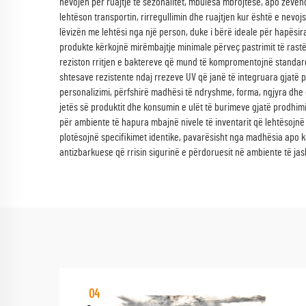
nevojën për ruajtje të sezonalitet, mbulesa mbrojtëse, apo zëvend
lehtëson transportin, rirregullimin dhe ruajtjen kur është e nevo
lëvizën me lehtësi nga një person, duke i bërë ideale për hapësir
produkte kërkojnë mirëmbajtje minimale përveç pastrimit të rast
reziston rritjen e baktereve që mund të kompromentojnë standardet
shtesave rezistente ndaj rrezeve UV që janë të integruara gjatë pro
personalizimi, përfshirë madhësi të ndryshme, forma, ngjyra dhe e
jetës së produktit dhe konsumin e ulët të burimeve gjatë prodhim
për ambiente të hapura mbajnë nivele të inventarit që lehtësojnë 
plotësojnë specifikimet identike, pavarësisht nga madhësia apo k
antizbarkuese që rrisin sigurinë e përdoruesit në ambiente të jas
04