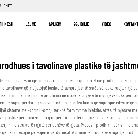
BLEMET!
TH NESH
LAJME
APLIKIM
ZGJIDHJE
VIDEO
KONTAKT
prodhues i tavolinave plastike të jashtm
shtëpisë përfaqëson një ndërmarrë specializuar që merret me prodhimin e zgjidhje
 e tavolinave që mbijetojnë kushte të ashpra jashtë shtëpisë, duke ruajtur një pa
dizajnimin, inxhinierin dhe prodhimin në masë të copave të mobiljeve duke përdor
ent të hapur përdorin procese prodhimi të sofistikuara që sigurojnë cilësi të q
jnë sisteme me kontroll kompjuterik të formimit me injektim, aftësi të mjetave me
 plastike për ambient të hapur përdorin materiale me cilësi të lartë si polipropil
rjimin e strukturës gjatë periudhëve të gjata. Procesi i prodhimit përfshin eleme
që përmirësojnë përvojën e përdoruesit. Aplikimet e produkteve nga një prodhue