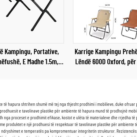
ë Kampingu, Portative,
Karrige Kampingu Preh
ëfushë, E Madhe 1.5m,
Lëndë 600D Oxford, për
lë Çajshi Prej Çeliku të
Jashtë Shtëpisë
Rrotulluar
te të hapura shtrihen shumë më tej nga thjesht prodhimi i mobilieve, duke ofruar 
i prodhuesit e tavolinave plastike për ambiente të hapura mund të prodhojnë mob
rjedh nga proceset e prodhimit efikase, kostot e ulëta të materialeve dhe rrjedha 
 produktet e një prodhuesi të respektuar të tavolinave plastike për ambiente të
 dhe ndryshimet e temperatës pa kompromentuar integritetin strukturor. Rezistencë