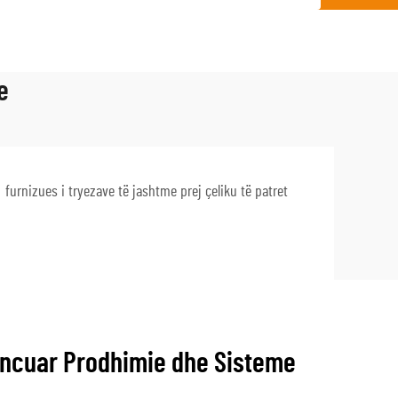
e
furnizues i tryezave të jashtme prej çeliku të patret
ancuar Prodhimie dhe Sisteme