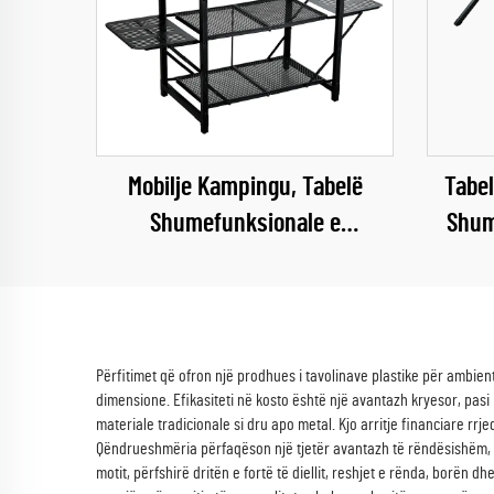
Mobilje Kampingu, Tabelë
Tabel
Shumefunksionale e
Shum
Brendshme, Portative, Prehëse,
Tabe
Me Depozitim Prehi
Përfitimet që ofron një prodhues i tavolinave plastike për ambien
dimensione. Efikasiteti në kosto është një avantazh kryesor, pas
materiale tradicionale si dru apo metal. Kjo arritje financiare r
Qëndrueshmëria përfaqëson një tjetër avantazh të rëndësishëm, me
motit, përfshirë dritën e fortë të diellit, reshjet e rënda, borën