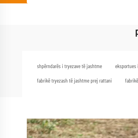
shpërndarës i tryezave të jashtme
eksportues 
fabrikë tryezash të jashtme prej rattani
fabrik