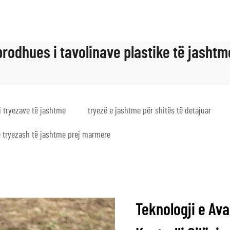
prodhues i tavolinave plastike të jashtm
i tryezave të jashtme
tryezë e jashtme për shitës të detajuar
ë tryezash të jashtme prej marmere
Teknologji e Av