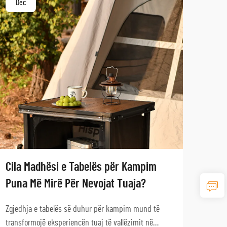
Dec
De
Cila Madhësi e Tabelës për Kampim
Si Z
Puna Më Mirë Për Nevojat Tuaja?
Kamp
Zgjedhja e tabelës së duhur për kampim mund të
Zgjed
transformojë eksperiencën tuaj të vallëzimit në
ose të