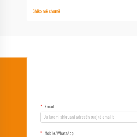
në një aventurë të jashtëzakonshme. Njëra nga
Shiko më shumë
pajisjet më të pabesuara është një tryezë kampimi e
cilësisë, e cila shërben si bazë për pambarim
aktivitetesh në natyrën e hapur...
Email
Mobile/WhatsApp