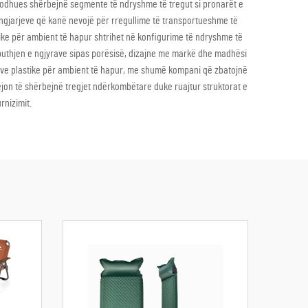
 prodhues shërbejnë segmente të ndryshme të tregut si pronarët e
 ngjarjeve që kanë nevojë për rregullime të transportueshme të
tike për ambient të hapur shtrihet në konfigurime të ndryshme të
ërputhjen e ngjyrave sipas porësisë, dizajne me markë dhe madhësi
linave plastike për ambient të hapur, me shumë kompani që zbatojnë
lejon të shërbejnë tregjet ndërkombëtare duke ruajtur struktorat e
rnizimit.