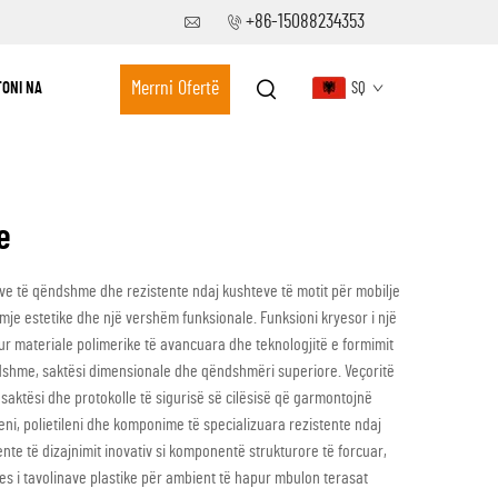
+86-15088234353
Merrni Ofertë
ONI NA
SQ
e
ve të qëndshme dhe rezistente ndaj kushteve të motit për mobilje
mje estetike dhe një vershëm funksionale. Funksioni kryesor i një
ur materiale polimerike të avancuara dhe teknologjitë e formimit
ëndshme, saktësi dimensionale dhe qëndshmëri superiore. Veçoritë
 saktësi dhe protokolle të sigurisë së cilësisë që garmontojnë
eni, polietileni dhe komponime të specializuara rezistente ndaj
nte të dizajnimit inovativ si komponentë strukturore të forcuar,
s i tavolinave plastike për ambient të hapur mbulon terasat