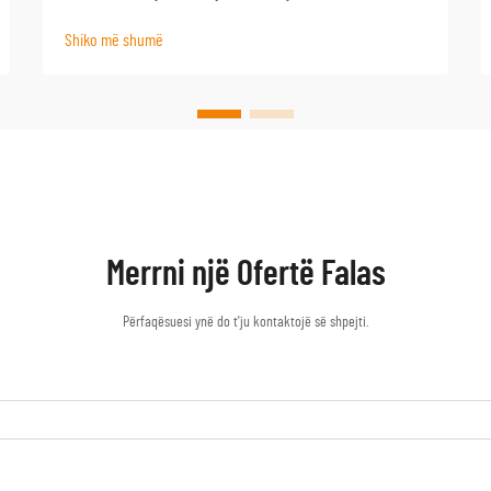
faktori më i rëndësishëm që përcakton
Shiko më shumë
qëndrueshmërinë dhe performancën afatgjatë.
Ambienti i ashpër bregdetar paraqet sfida unike që
mund t'i dëmtojnë shpejt ...
Merrni një Ofertë Falas
Përfaqësuesi ynë do t'ju kontaktojë së shpejti.