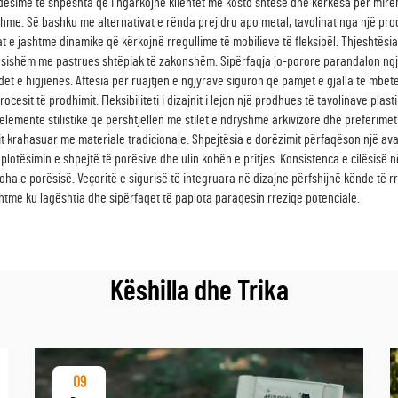
ësime të shpeshta që i ngarkojnë klientët me kosto shtesë dhe kërkesa për mirëmba
jshme. Së bashku me alternativat e rënda prej dru apo metal, tavolinat nga një pr
at e jashtme dinamike që kërkojnë rregullime të mobilieve të fleksibël. Thjeshtës
ësishëm me pastrues shtëpiak të zakonshëm. Sipërfaqja jo-porore parandalon ngjyr
 e higjienës. Aftësia për ruajtjen e ngjyrave siguron që pamjet e gjalla të mbeten
cesit të prodhimit. Fleksibiliteti i dizajnit i lejon një prodhues të tavolinave pla
lemente stilistike që përshtjellen me stilet e ndryshme arkivizore dhe preferimet 
it krahasuar me materiale tradicionale. Shpejtësia e dorëzimit përfaqëson një ava
plotësimin e shpejtë të porësive dhe ulin kohën e pritjes. Konsistenca e cilësisë 
oha e porësisë. Veçoritë e sigurisë të integruara në dizajne përfshijnë kënde t
htme ku lagështia dhe sipërfaqet të paplota paraqesin rreziqe potenciale.
Këshilla dhe Trika
09