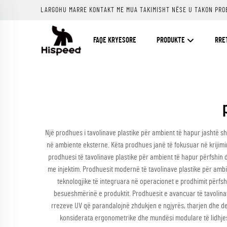
LARGOHU MARRE KONTAKT ME MUA TAKIMISHT NËSE U TAKON PRO
FAQE KRYESORE
PRODUKTE
RRE
Një prodhues i tavolinave plastike për ambient të hapur jashtë 
në ambiente eksterne. Këta prodhues janë të fokusuar në krijimin
prodhuesi të tavolinave plastike për ambient të hapur përfshin 
me injektim. Prodhuesit modernë të tavolinave plastike për ambi
teknologjike të integruara në operacionet e prodhimit përfshi
besueshmërinë e produktit. Prodhuesit e avancuar të tavolinave
rrezeve UV që parandalojnë zhdukjen e ngjyrës, tharjen dhe dete
konsiderata ergonometrike dhe mundësi modulare të lidhjes 