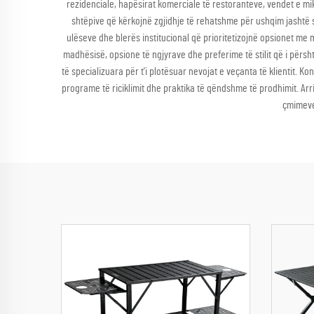
rezidenciale, hapësirat komerciale të restoranteve, vendet e mi
shtëpive që kërkojnë zgjidhje të rehatshme për ushqim jashtë 
ulëseve dhe blerës institucional që prioritetizojnë opsionet me
madhësisë, opsione të ngjyrave dhe preferime të stilit që i përs
të specializuara për t'i plotësuar nevojat e veçanta të klientit.
programe të riciklimit dhe praktika të qëndshme të prodhimit. Arr
çmimeve 