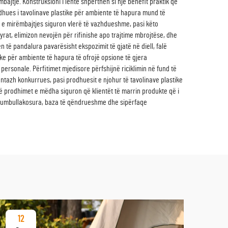
jtje. Konstruksioni i lehtë shpërthen si një benefit praktik që
odhues i tavolinave plastike për ambiente të hapura mund të
ia e mirëmbajtjes siguron vlerë të vazhdueshme, pasi këto
at, elimizon nevojën për rifinishe apo trajtime mbrojtëse, dhe
 të pandalura pavarësisht ekspozimit të gjatë në diell, falë
stike për ambiente të hapura të ofrojë opsione të gjera
personale. Përfitimet mjedisore përfshijnë riciklimin në fund të
ntazh konkurrues, pasi prodhuesit e njohur të tavolinave plastike
në prodhimet e mëdha siguron që klientët të marrin produkte që i
ë rrumbullakosura, baza të qëndrueshme dhe sipërfaqe
12
17