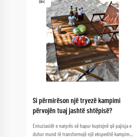
Dec
Si përmirëson një tryezë kampimi
përvojën tuaj jashtë shtëpisë?
Entuziastët e natyrës së hapur kuptojnë që pajisja e
duhur mund të transformojë një ekspeditë kampimi