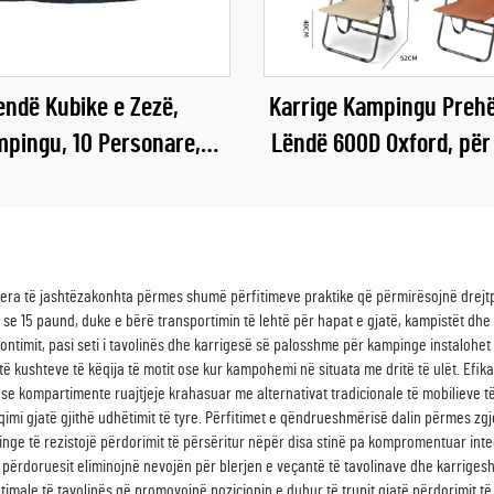
endë Kubike e Zezë,
Karrige Kampingu Preh
mpingu, 10 Personare,
Lëndë 600D Oxford, për
000mm, për Kamping
Jashtë Shtëpisë
 Shtëpisë, edhe në Dimër
vlera të jashtëzakonhta përmes shumë përfitimeve praktike që përmirësojnë drejtp
e 15 paund, duke e bërë transportimin të lehtë për hapat e gjatë, kampistët dhe e
ntimit, pasi seti i tavolinës dhe karrigesë së palosshme për kampinge instalohet
 kushteve të këqija të motit ose kur kampohemi në situata me dritë të ulët. Efikas
 kompartimente ruajtjeje krahasuar me alternativat tradicionale të mobilieve të 
i gjatë gjithë udhëtimit të tyre. Përfitimet e qëndrueshmërisë dalin përmes zgj
nge të rezistojë përdorimit të përsëritur nëpër disa stinë pa kompromentuar integ
 përdoruesit eliminojnë nevojën për blerjen e veçantë të tavolinave dhe karrigesh,
ptimale të tavolinës që promovojnë pozicionin e duhur të trupit gjatë përdorimit 