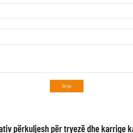
Dërgo
ativ përkuljesh për tryezë dhe karrige