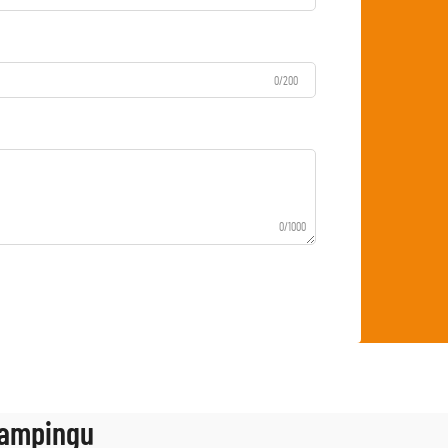
0/200
0/1000
 kampingu