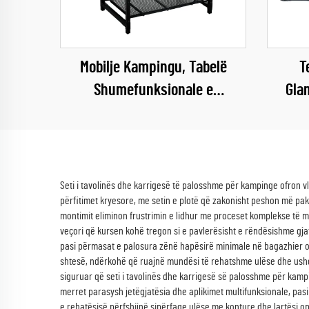
Mobilje Kampingu, Tabelë
T
Shumefunksionale e
Gla
Brendshme, Portative, Prehëse,
PU3
Me Depozitim Prehi
Jashtë
Seti i tavolinës dhe karrigesë të palosshme për kampinge ofron 
përfitimet kryesore, me setin e plotë që zakonisht peshon më pak s
montimit eliminon frustrimin e lidhur me proceset komplekse të mo
veçori që kursen kohë tregon si e pavlerësisht e rëndësishme gjatë
pasi përmasat e palosura zënë hapësirë minimale në bagazhier ose
shtesë, ndërkohë që ruajnë mundësi të rehatshme ulëse dhe ushqim
siguruar që seti i tavolinës dhe karrigesë së palosshme për kampi
merret parasysh jetëgjatësia dhe aplikimet multifunksionale, pasi
e rehatësisë përfshijnë sipërfaqe ulëse me konture dhe lartësi o