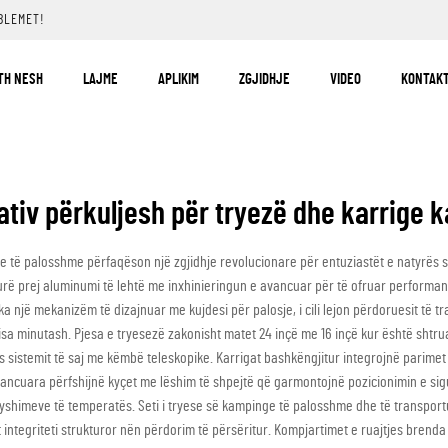
BLEMET!
TH NESH
LAJME
APLIKIM
ZGJIDHJE
VIDEO
KONTAKT
ativ përkuljesh për tryezë dhe karrige
e të palosshme përfaqëson një zgjidhje revolucionare për entuziastët e natyrës s
ukturë prej aluminumi të lehtë me inxhinieringun e avancuar për të ofruar perform
 një mekanizëm të dizajnuar me kujdesi për palosje, i cili lejon përdoruesit të tr
sa minutash. Pjesa e tryesezë zakonisht matet 24 inçë me 16 inçë kur është shtru
sistemit të saj me këmbë teleskopike. Karrigat bashkëngjitur integrojnë parime
avancuara përfshijnë kyçet me lëshim të shpejtë që garmontojnë pozicionimin e si
shimeve të temperatës. Seti i tryese së kampinge të palosshme dhe të transportues
 integriteti strukturor nën përdorim të përsëritur. Kompjartimet e ruajtjes brenda 