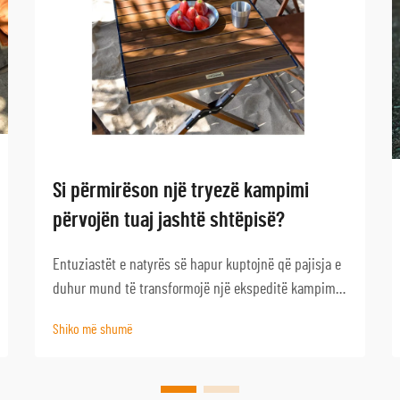
Si përmirëson një tryezë kampimi
përvojën tuaj jashtë shtëpisë?
Entuziastët e natyrës së hapur kuptojnë që pajisja e
duhur mund të transformojë një ekspeditë kampimi
në një aventurë të jashtëzakonshme. Njëra nga
Shiko më shumë
pajisjet më të pabesuara është një tryezë kampimi e
cilësisë, e cila shërben si bazë për pambarim
aktivitetesh në natyrën e hapur...