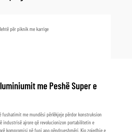
 lehtë për piknik me karrige
Aluminiumit me Peshë Super e
 së fushatimit me mundësi përlëkjeje përdor konstruksion
ë industrisë ajrore që revolucionizon portabilitetin e
farë kompromisi në fuqi apo qëndrueshmëri. Kjo zgjedhje e