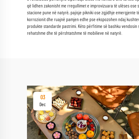
që lidhen zakonisht me rregullimet e improvizuara të ulëses ose si
stacione pune në natyrë, pajisje pikniki ose zgjidhje emergjente 
korrozionit dhe ruajnë pamjen edhe pse ekspozohen ndaj kushteve
produkte standarde pastrimi. Këto përfitime së bashku vendosin 
rehatshme dhe të përshtatshme të mobilieve në natyrë.
03
Dec