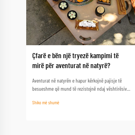
Çfarë e bën një tryezë kampimi të
mirë për aventurat në natyrë?
Aventurat në natyrën e hapur kërkojnë pajisje të
besueshme që mund të rezistojnë ndaj vështirësive
të natyrës dhe që ofrojnë funksionalitet kur nevojiten
Shiko më shumë
më së shumti. Një tryezë kampimi e mirë shërben si
gur themeli i çdo përjetjeje të suksesshme në
natyrën e hapur, duke e transformuar një kampim
bazik...