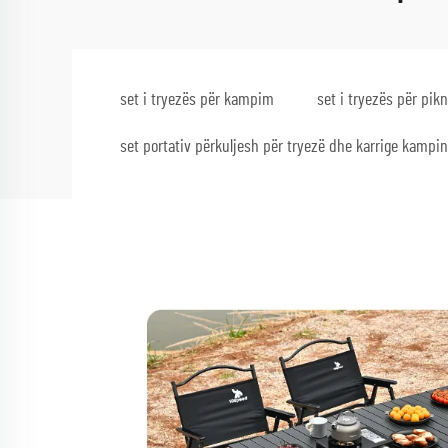
set i tryezës për kampim
set i tryezës për pik
set portativ përkuljesh për tryezë dhe karrige kampi