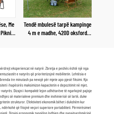
ëse, Me
Tendë mbulesë tarpë kampinge
 Piknik
4 m e madhe, 420D oksford
rezistente ndaj ujit, e
palosshme, strehë kundër
reshjeve me shtylla çeliku
ërdrejt eksperiencat në natyrë. Zbretja e peshës është një nga
ntuziastët e natyrës që prioritetizojnë mobilitetin. Lehtësia e
 brenda tre minutash pa nevojë për mjete apo pjesë fiksimi. Kjo
iteti i hapësirës maksimizon kapacitetin e depozitimit në mjet,
natyrës. Dizajni i kompaktë lejon udhëtarëve të ngarkojnë pajisje
edhjes së materialeve premium dhe inxhinierisë së lartë, duke
ritetin strukturor. Efektiviteti ekonomik bëhet i dukshëm kur
 ndërkohë që fitojnë veçori superiore portabiliteti. Përmirësimet
të gjatë. Dizajni ergonomik zvogëlon lodhjen dhe papajtueshmërinë