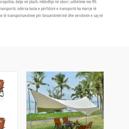
 mbrapshta, dalje në plazh, mbledhje në oborr, udhëtime me RV,
ansportit, ndërsa kutia e përfshirë e transportit ka marrje të
he të transportueshme për besueshmërinë dhe vershetin e saj në