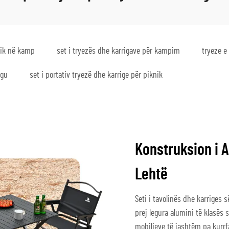
nik në kamp
set i tryezës dhe karrigave për kampim
tryeze e
ngu
set i portativ tryezë dhe karrige për piknik
Konstruksion i 
Lehtë
Seti i tavolinës dhe karriges
prej legura alumini të klasës s
mobilieve të jashtëm pa kurr