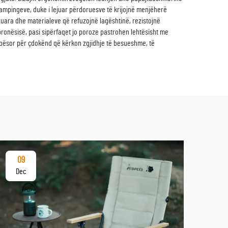
ë kampingeve, duke i lejuar përdoruesve të krijojnë menjëherë
izuara dhe materialeve që refuzojnë lagështinë, rezistojnë
ronësisë, pasi sipërfaqet jo poroze pastrohen lehtësisht me
lbësor për çdokënd që kërkon zgjidhje të besueshme, të
09
17
Dec
De