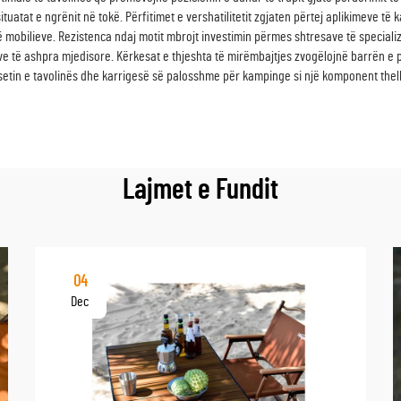
tuatat e ngrënit në tokë. Përfitimet e vershatilitetit zgjaten përtej aplikimeve t
të mobilieve. Rezistenca ndaj motit mbrojt investimin përmes shtresave të special
 të ashpra mjedisore. Kërkesat e thjeshta të mirëmbajtjes zvogëlojnë barrën e p
setin e tavolinës dhe karrigesë së palosshme për kampinge si një komponent the
Lajmet e Fundit
04
Dec