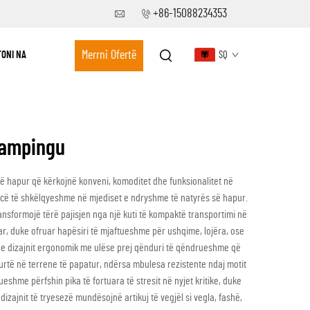
+86-15088234353
Merrni Ofertë
ONI NA
SQ
 kampingu
ë hapur që kërkojnë konveni, komoditet dhe funksionalitet në
ancë të shkëlqyeshme në mjediset e ndryshme të natyrës së hapur.
ansformojë tërë pajisjen nga një kuti të kompaktë transportimi në
ar, duke ofruar hapësiri të mjaftueshme për ushqime, lojëra, ose
t e dizajnit ergonomik me ulëse prej qënduri të qëndrueshme që
gurtë në terrene të papatur, ndërsa mbulesa rezistente ndaj motit
hme përfshin pika të fortuara të stresit në nyjet kritike, duke
dizajnit të tryesezë mundësojnë artikuj të vegjël si vegla, fashë,