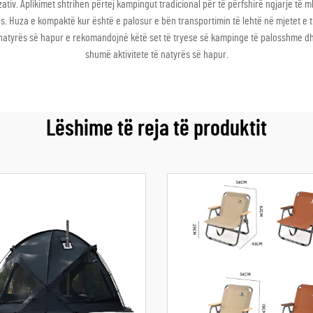
zativ. Aplikimet shtrihen përtej kampingut tradicional për të përfshirë ngjarje të
. Huza e kompaktë kur është e palosur e bën transportimin të lehtë në mjetet e tr
atyrës së hapur e rekomandojnë këtë set të tryese së kampinge të palosshme d
shumë aktivitete të natyrës së hapur.
Lëshime të reja të produktit