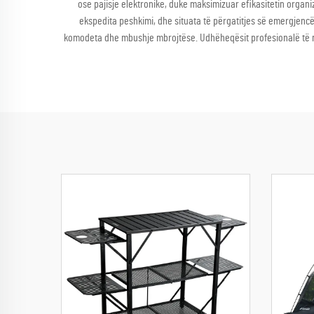
ose pajisje elektronike, duke maksimizuar efikasitetin organi
ekspedita peshkimi, dhe situata të përgatitjes së emergjencës
komodeta dhe mbushje mbrojtëse. Udhëheqësit profesionalë të n