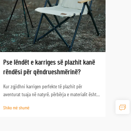
Pse lëndët e karriges së plazhit kanë
Si Z
rëndësi për qëndrueshmërinë?
Kamp
Kur zgjidhni karrigen perfekte të plazhit për
Zgjed
aventurat tuaja në natyrë, përbërja e materialit është
ose të
faktori më i rëndësishëm që përcakton
duke 
Shiko më shumë
Shiko
qëndrueshmërinë dhe performancën afatgjatë.
apo po
Ambienti i ashpër bregdetar paraqet sfida unike që
posed
mund t'i dëmtojnë shpejt ...
marrë