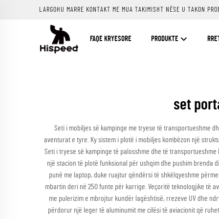
LARGOHU MARRE KONTAKT ME MUA TAKIMISHT NËSE U TAKON PRO
FAQE KRYESORE
PRODUKTE
RRE
set port
Seti i mobiljes së kampinge me tryese të transportueshme dh
aventurat e tyre. Ky sistem i plotë i mobiljes kombëzon një str
Seti i tryese së kampinge të palosshme dhe të transportueshme ka
një stacion të plotë funksional për ushqim dhe pushim brenda di
punë me laptop, duke ruajtur qëndërsi të shkëlqyeshme përmes 
mbartin deri në 250 funte për karrige. Veçoritë teknologjike të 
me pulerizim e mbrojtur kundër lagështisë, rrezeve UV dhe ndry
përdorur një leger të aluminumit me cilësi të aviacionit që ruhet