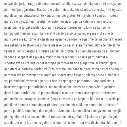
nervor të njeriut, ruajtje të qëndrueshmërisë dhe rezistencë ndaj motit, të nevojshme
për mobiljet e jashtme. Hapësira e duhur midis skallës së ulëses dhe skajit të tryezës
mundëson përshtatshmëri të kënaqshme për gjatësi të ndryshme këmbësh, ndërsa
gjerësia e tryezës lejon arritjen e lehtë mbi sipërfaqe pa kalimin e kufijve ose
pozicionime të pakëndshme. Dizajni i setit të tryezës për piknik në kampin e
kampingut merr parasysh kërkesat e përdoruesve të karrocave me rrota dhe të
individëve me kufizime lëvizjesh, me opsione që ofrojnë zgjatime të mëdha të tryezës
ose seksione të zhvendosshme të ulëseve që përshtaten me rregullime të ndryshme
vendesh. Konsideratat e sigurisë përfshijnë profile të rrumbullakosura që eliminonin
këndet e ashpëra dhe pikat e mundshme të lëndimit, ndërsa përfundimet e
sipërfaqeve të lira nga copët mbrojnë përdoruesit nga plagët dhe skëputjet gjatë
aktiviteteve normale përdorimi. Dizajni stabil me bazë të gjerë ofron besim dhe siguri
përdoruesve të moshuar ose atyre me shqetësime balanci, ndërsa pesha e madhe e
saj parandalon rrëzimin e papritur ose lëvizjen gjatë përdorimit. Standardizimi i
lartësisë siguron përputhshmëri me mbulesa dhe aksesorë standarde të jashtëm,
duke lejuar përdoruesit të personalizojnë nivelin e rehatësisë sipas preferencave
personale ose nevojave speciale. Qasja universale e dizajnit e bën setin e tryezës për
piknik në kampin e kampingut të përshtatshëm për aplikime komerciale, përfshirë
parku publikë, kampinge dhe objekte rekreacioni ku popullsia e ndryshme ka nevojë
për zgjidhje të besueshme dhe të rehatshme për ngrënie të jashtme që plotësojnë
standardet e hyrjes dhe rregulloret e sigurisë, duke ofruar vite të shumta shërbimi të