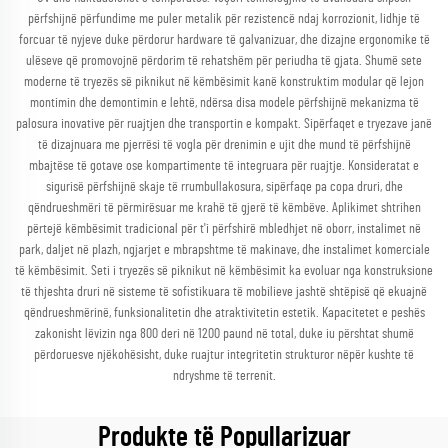
përfshijnë përfundime me puler metalik për rezistencë ndaj korrozionit, lidhje të
forcuar të nyjeve duke përdorur hardware të galvanizuar, dhe dizajne ergonomike të
ulëseve që promovojnë përdorim të rehatshëm për periudha të gjata. Shumë sete
moderne të tryezës së piknikut në këmbësimit kanë konstruktim modular që lejon
montimin dhe demontimin e lehtë, ndërsa disa modele përfshijnë mekanizma të
palosura inovative për ruajtjen dhe transportin e kompakt. Sipërfaqet e tryezave janë
të dizajnuara me pjerrësi të vogla për drenimin e ujit dhe mund të përfshijnë
mbajtëse të gotave ose kompartimente të integruara për ruajtje. Konsideratat e
sigurisë përfshijnë skaje të rrumbullakosura, sipërfaqe pa copa druri, dhe
qëndrueshmëri të përmirësuar me krahë të gjerë të këmbëve. Aplikimet shtrihen
përtejë këmbësimit tradicional për t'i përfshirë mbledhjet në oborr, instalimet në
park, daljet në plazh, ngjarjet e mbrapshtme të makinave, dhe instalimet komerciale
të këmbësimit. Seti i tryezës së piknikut në këmbësimit ka evoluar nga konstruksione
të thjeshta druri në sisteme të sofistikuara të mobilieve jashtë shtëpisë që ekuajnë
qëndrueshmërinë, funksionalitetin dhe atraktivitetin estetik. Kapacitetet e peshës
zakonisht lëvizin nga 800 deri në 1200 paund në total, duke iu përshtat shumë
përdoruesve njëkohësisht, duke ruajtur integritetin strukturor nëpër kushte të
ndryshme të terrenit.
Produkte të Popullarizuar