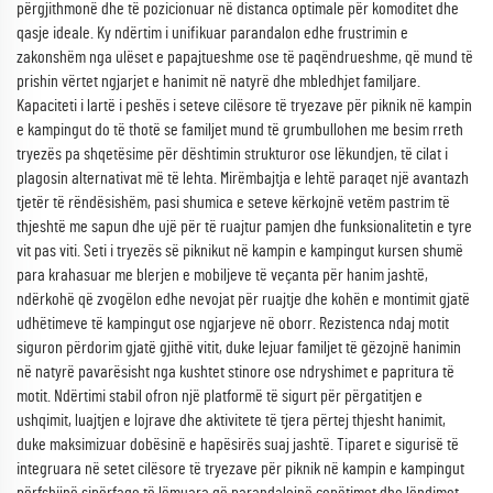
përgjithmonë dhe të pozicionuar në distanca optimale për komoditet dhe
qasje ideale. Ky ndërtim i unifikuar parandalon edhe frustrimin e
zakonshëm nga ulëset e papajtueshme ose të paqëndrueshme, që mund të
prishin vërtet ngjarjet e hanimit në natyrë dhe mbledhjet familjare.
Kapaciteti i lartë i peshës i seteve cilësore të tryezave për piknik në kampin
e kampingut do të thotë se familjet mund të grumbullohen me besim rreth
tryezës pa shqetësime për dështimin strukturor ose lëkundjen, të cilat i
plagosin alternativat më të lehta. Mirëmbajtja e lehtë paraqet një avantazh
tjetër të rëndësishëm, pasi shumica e seteve kërkojnë vetëm pastrim të
thjeshtë me sapun dhe ujë për të ruajtur pamjen dhe funksionalitetin e tyre
vit pas viti. Seti i tryezës së piknikut në kampin e kampingut kursen shumë
para krahasuar me blerjen e mobiljeve të veçanta për hanim jashtë,
ndërkohë që zvogëlon edhe nevojat për ruajtje dhe kohën e montimit gjatë
udhëtimeve të kampingut ose ngjarjeve në oborr. Rezistenca ndaj motit
siguron përdorim gjatë gjithë vitit, duke lejuar familjet të gëzojnë hanimin
në natyrë pavarësisht nga kushtet stinore ose ndryshimet e papritura të
motit. Ndërtimi stabil ofron një platformë të sigurt për përgatitjen e
ushqimit, luajtjen e lojrave dhe aktivitete të tjera përtej thjesht hanimit,
duke maksimizuar dobësinë e hapësirës suaj jashtë. Tiparet e sigurisë të
integruara në setet cilësore të tryezave për piknik në kampin e kampingut