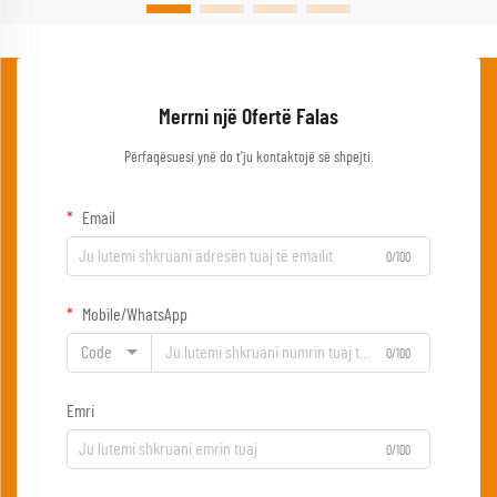
Merrni një Ofertë Falas
Përfaqësuesi ynë do t'ju kontaktojë së shpejti.
Email
0/100
Mobile/WhatsApp
Code
0/100
Emri
0/100