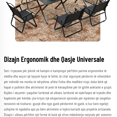
Dizajn Ergonomik dhe Qasje Universale
Seti i tryezave për piknik në kampin e kampingut përfshin parime ergonomike të
mëdha dhe veçori që lejojnë hyrje të lehtë, të cilat sigurojnë përdorim të rehatshëm
për individë me mosha të ndryshme, aftësi fizike dhe madhësi trupi, duke bërë që
hapat e jashtëm dhe aktivitetet të jenë të kënaqshme për të gjithë anëtarët e grupit.
Kujdes i veçantë i paguhet lartësisë së ulëses, lartësisë së sipërfaqes së tryezës dhe
hapësirës për këmbë, çka krijon një eksperiencë optimale për ngrënien që zvogëlon
tensionin në kraharor, gjunjë dhe nyje gjatë përdorimit të gjatë, si kur keni ngelejt
ushqime të ngadalta apo po bëni aktivitete si lojëra kartash apo projekte artizanale.
Dizajni i ulëses përfshin një formë të butë që ofron mbështetje natyrale për sistemin