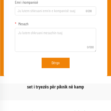
Emri i kompanisë
0/200
Mesazh
0/1000
Dërgo
set i tryezës për piknik në kamp