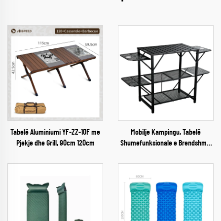
Tabelë Aluminiumi YF-ZZ-10F me
Mobilje Kampingu, Tabelë
Pjekje dhe Grill, 90cm 120cm
Shumefunksionale e Brendshme,
Portative, Prehëse, Me Depozitim
Prehi