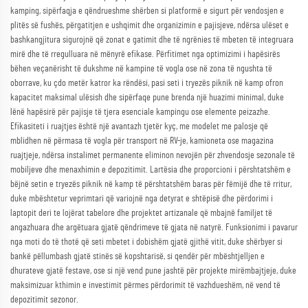
kamping, sipërfaqja e qëndrueshme shërben si platformë e sigurt për vendosjen e
plitës së fushës, përgatitjen e ushqimit dhe organizimin e pajisjeve, ndërsa ulëset e
bashkangjitura sigurojnë që zonat e gatimit dhe të ngrënies të mbeten të integruara
mirë dhe të rregulluara në mënyrë efikase. Përfitimet nga optimizimi i hapësirës
bëhen veçanërisht të dukshme në kampine të vogla ose në zona të ngushta të
oborrave, ku çdo metër katror ka rëndësi, pasi seti i tryezës piknik në kamp ofron
kapacitet maksimal ulësish dhe sipërfaqe pune brenda një huazimi minimal, duke
lënë hapësirë për pajisje të tjera esenciale kampingu ose elemente peizazhe.
Efikasiteti i ruajtjes është një avantazh tjetër kyç, me modelet me palosje që
mblidhen në përmasa të vogla për transport në RV-je, kamioneta ose magazina
ruajtjeje, ndërsa instalimet permanente eliminon nevojën për zhvendosje sezonale të
mobiljeve dhe menaxhimin e depozitimit. Lartësia dhe proporcioni i përshtatshëm e
bëjnë setin e tryezës piknik në kamp të përshtatshëm baras për fëmijë dhe të rritur,
duke mbështetur veprimtari që variojnë nga detyrat e shtëpisë dhe përdorimi i
laptopit deri te lojërat tabelore dhe projektet artizanale që mbajnë familjet të
angazhuara dhe argëtuara gjatë qëndrimeve të gjata në natyrë. Funksionimi i pavarur
nga moti do të thotë që seti mbetet i dobishëm gjatë gjithë vitit, duke shërbyer si
bankë pëllumbash gjatë stinës së kopshtarisë, si qendër për mbështjelljen e
dhurateve gjatë festave, ose si një vend pune jashtë për projekte mirëmbajtjeje, duke
maksimizuar kthimin e investimit përmes përdorimit të vazhdueshëm, në vend të
depozitimit sezonor.