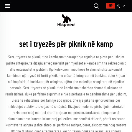
SQ
set i tryezës për piknik në kamp
Seti i tryezës së piknikut në këmbësimit paraqet një zgjidhje të plotë për ushqim
jashtë shtëpisë, të dizajnuar veçanërisht për mjediset e këmbësimit të rekreacionit
dhe entuziastët e jashtëm. Kjo kolekcion i mobilieve të shumëfishtë zakonisht
kombinon një tryezë të fortë piknik me ulëse të integruar në bankina, duke krijuar
një hapësirë të bashkuar për ushqime, lojëra dhe mbledhje shoqërore në mjedise
natyrale. Seti i tryezës së piknikut në këmbësimit shërben shumë funksione të
rëndësishme, duke përfshirë sigurimin e një sipërfaqeje të qëndrueshme për ushqim,
ulëse të rehatshme për familje apo grupe, dhe një pikë të qendrueshme për
mbledhjet e aktiviteteve jashtë shtëpisë. Dizajnet moderne përfshijnë materiale
rezistente ndaj motit si druri i trajtuar me presion, strukturat e legurave të
aluminiumit ose konstruktime prej polietileni me dendësi të lartë, për t'i rezistuar
kushteve të ashpra jashtë shtëpisë, përfshirë reshjet, borët, ekspozimin ndaj rrezeve
UV dhe fluktuacionet e temperatës. Veçori teknologjike të avancuara shpesh