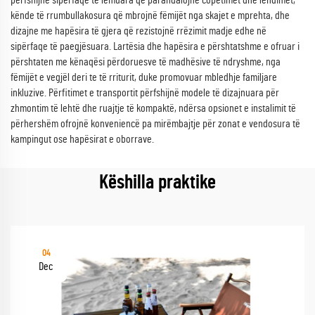
përfshijnë sipërfaqe të lëmuara që parandalojnë copëtimet dhe lëndimet,
kënde të rrumbullakosura që mbrojnë fëmijët nga skajet e mprehta, dhe
dizajne me hapësira të gjera që rezistojnë rrëzimit madje edhe në
sipërfaqe të paegjësuara. Lartësia dhe hapësira e përshtatshme e ofruar i
përshtaten me kënaqësi përdoruesve të madhësive të ndryshme, nga
fëmijët e vegjël deri te të rriturit, duke promovuar mbledhje familjare
inkluzive. Përfitimet e transportit përfshijnë modele të dizajnuara për
zhmontim të lehtë dhe ruajtje të kompaktë, ndërsa opsionet e instalimit të
përhershëm ofrojnë konveniencë pa mirëmbajtje për zonat e vendosura të
kampingut ose hapësirat e oborrave.
Këshilla praktike
04
Dec