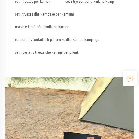
set i tryezës për kampim
set i tryezës për piknik në kamp
set i tryezës dhe karrigave për kampim
tryeze e lehtë për piknik me karrige
set portativ përkuljesh për tryezë dhe karrige kampingu
set i portativ tryezë dhe karrige për piknik