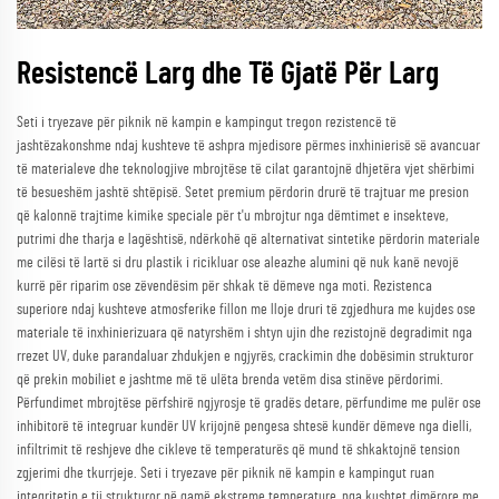
Resistencë Larg dhe Të Gjatë Për Larg
Seti i tryezave për piknik në kampin e kampingut tregon rezistencë të
jashtëzakonshme ndaj kushteve të ashpra mjedisore përmes inxhinierisë së avancuar
të materialeve dhe teknologjive mbrojtëse të cilat garantojnë dhjetëra vjet shërbimi
të besueshëm jashtë shtëpisë. Setet premium përdorin drurë të trajtuar me presion
që kalonnë trajtime kimike speciale për t'u mbrojtur nga dëmtimet e insekteve,
putrimi dhe tharja e lagështisë, ndërkohë që alternativat sintetike përdorin materiale
me cilësi të lartë si dru plastik i ricikluar ose aleazhe alumini që nuk kanë nevojë
kurrë për riparim ose zëvendësim për shkak të dëmeve nga moti. Rezistenca
superiore ndaj kushteve atmosferike fillon me lloje druri të zgjedhura me kujdes ose
materiale të inxhinierizuara që natyrshëm i shtyn ujin dhe rezistojnë degradimit nga
rrezet UV, duke parandaluar zhdukjen e ngjyrës, crackimin dhe dobësimin strukturor
që prekin mobiliet e jashtme më të ulëta brenda vetëm disa stinëve përdorimi.
Përfundimet mbrojtëse përfshirë ngjyrosje të gradës detare, përfundime me pulër ose
inhibitorë të integruar kundër UV krijojnë pengesa shtesë kundër dëmeve nga dielli,
infiltrimit të reshjeve dhe cikleve të temperaturës që mund të shkaktojnë tension
zgjerimi dhe tkurrjeje. Seti i tryezave për piknik në kampin e kampingut ruan
integritetin e tij strukturor në gamë ekstreme temperature, nga kushtet dimërore me