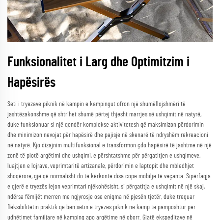
Funksionalitet i Larg dhe Optimitzim i
Hapësirës
Seti i tryezave piknik në kampin e kampingut ofron një shumëllojshmëri të
jashtëzakonshme që shtrihet shumë përtej thjesht marrjes së ushqimit në natyrë,
duke funksionuar si një qendër komplekse aktivitetesh që maksimizon përdorimin
dhe minimizon nevojat për hapësirë dhe pajisje në skenarë të ndryshëm rekreacioni
në natyrë. Kjo dizajnim multifunksional e transformon çdo hapësirë të jashtme në një
zonë të plotë argëtimi dhe ushqimi, e përshtatshme për përgatitjen e ushqimeve,
luajtjen e lojrave, veprimtaritë artizanale, përdorimin e laptopit dhe mbledhjet
shoqërore, gjë që normalisht do të kërkonte disa cope mobilje të veçanta. Sipërfaqja
e gjerë e tryezës lejon veprimtari njëkohësisht, si përgatitja e ushqimit në një skaj,
ndërsa fëmijët merren me ngjyrosje ose enigma në pjesën tjetër, duke treguar
fleksibilitetin praktik që bën setin e tryezës piknik në kamp të pamposhtur për
udhëtimet familjare në kamping apo argëtime në oborr. Gjatë ekspeditave në