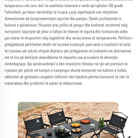
temperatura nën zero deri te nxehtësia intensive e verës që tejkalon 100 gradë
Fahrenheit, pa hasur nërrelidhje të liruara, çarje siperfaqesh ose ndryshime
dimensionale që kompromentojnë sigurinë dhe pamjen. Pjesët profesionale si
bulonat e galvanizuar, fiksuesit prej çeliku të pangur dhe braketat rezistentë ndaj
korrozionit sigurojnë që pikat e lidhjes të mbeten të sigurta dhe funksionale edhe
pas viteve të ekspozimit ndaj lagështisë dhe variacioneve të temperaturës. Përfitimi i
jetëgjatësisë përkthehet direkt në kursime kushtojsh, pasi setet e kualitetit të lartë
të tryezave për piknik ofrojnë dhjetëra vjet jetëgjatësie në krahasim me alternativat
më të lira që kërkojnë zëvendësime të shpeshta ose procedura të shtrenjta
mirëmbajtjeje. Kjo qëndrueshmëri e bën investimin fillestar në një set premium të
tryezave për piknik në kampin e kampingut shumë ekonomik me kalimin e kohës,
ndërkohë që gjithashtu zvogëlon ndikimin mbi mjedisin përmes konsumit të ulët të
materialeve dhe prodhimit të pakët të mbeturinave.