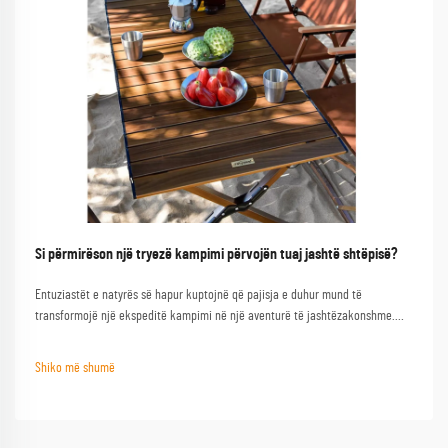
Si përmirëson një tryezë kampimi përvojën tuaj jashtë shtëpisë?
Entuziastët e natyrës së hapur kuptojnë që pajisja e duhur mund të
transformojë një ekspeditë kampimi në një aventurë të jashtëzakonshme.
Njëra nga pajisjet më të pabesuara është një tryezë kampimi e cilësisë, e cila
shërben si bazë për pambarim aktivitetesh në natyrën e hapur...
Shiko më shumë