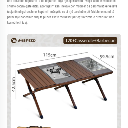
dhe efikasitet hapësiror. A do të punoni nga një apartament i vogël, a do të menaxhoni
shumë detyra gjatë ditës, apo thjesht keni nevojë për mobilier që përshtatet kërkesave
tuaja të ndryshueshme, kuptimi i mënyrës se si një tavolinë e përfoldshme mund të
përmisojë hapësirën tuaj të punës është thelbësor për optimizimin e prodhimit dhe
komoditetit tuaj.