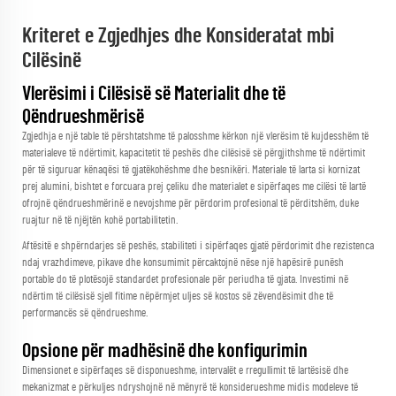
Kriteret e Zgjedhjes dhe Konsideratat mbi
Cilësinë
Vlerësimi i Cilësisë së Materialit dhe të
Qëndrueshmërisë
Zgjedhja e një table të përshtatshme të palosshme kërkon një vlerësim të kujdesshëm të
materialeve të ndërtimit, kapacitetit të peshës dhe cilësisë së përgjithshme të ndërtimit
për të siguruar kënaqësi të gjatëkohëshme dhe besnikëri. Materiale të larta si kornizat
prej alumini, bishtet e forcuara prej çeliku dhe materialet e sipërfaqes me cilësi të lartë
ofrojnë qëndrueshmërinë e nevojshme për përdorim profesional të përditshëm, duke
ruajtur në të njëjtën kohë portabilitetin.
Aftësitë e shpërndarjes së peshës, stabiliteti i sipërfaqes gjatë përdorimit dhe rezistenca
ndaj vrazhdimeve, pikave dhe konsumimit përcaktojnë nëse një hapësirë punësh
portable do të plotësojë standardet profesionale për periudha të gjata. Investimi në
ndërtim të cilësisë sjell fitime nëpërmjet uljes së kostos së zëvendësimit dhe të
performancës së qëndrueshme.
Opsione për madhësinë dhe konfigurimin
Dimensionet e sipërfaqes së disponueshme, intervalët e rregullimit të lartësisë dhe
mekanizmat e përkuljes ndryshojnë në mënyrë të konsiderueshme midis modeleve të