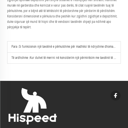
Zgjidhjet optimale depozitimi përfshijnë sistemet e rrëshqitjes nën shtratin, montimet
murale në garderoba dhe kornizat e varur pas derës, të cilat ruajnë tavolinën tuaj të
përkulshme, por e bëjnë atë të lehtësisht të përdorshme për përdorim të përditshëm.
Konsideroni dimensionet e përkulura dhe peshën kur zgjidhni zgjidhjet e depozitimit,
duke siguruar që mund të hiqni dhe të vendosni tavolinën shpejt pa ndihmë apo
përpjekje të tepërt.
Para :
Si funksionon një tavolinë e përkulshme për madhësi të ndryshme dhomash?
Të ardhshme :
Kur duhet të merrni në konsiderim një përmirësim me tavolinë të përshtatshme?