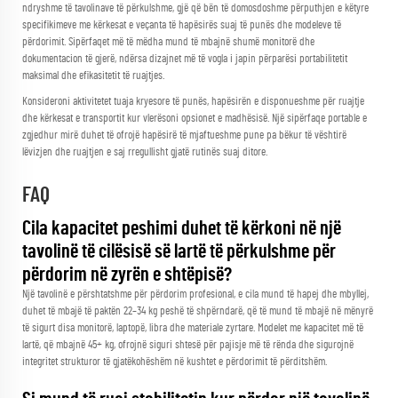
ndryshme të tavolinave të përkulshme, gjë që bën të domosdoshme përputhjen e këtyre
specifikimeve me kërkesat e veçanta të hapësirës suaj të punës dhe modeleve të
përdorimit. Sipërfaqet më të mëdha mund të mbajnë shumë monitorë dhe
dokumentacion të gjerë, ndërsa dizajnet më të vogla i japin përparësi portabilitetit
maksimal dhe efikasitetit të ruajtjes.
Konsideroni aktivitetet tuaja kryesore të punës, hapësirën e disponueshme për ruajtje
dhe kërkesat e transportit kur vlerësoni opsionet e madhësisë. Një sipërfaqe portable e
zgjedhur mirë duhet të ofrojë hapësirë të mjaftueshme pune pa bëkur të vështirë
lëvizjen dhe ruajtjen e saj rregullisht gjatë rutinës suaj ditore.
FAQ
Cila kapacitet peshimi duhet të kërkoni në një
tavolinë të cilësisë së lartë të përkulshme për
përdorim në zyrën e shtëpisë?
Një tavolinë e përshtatshme për përdorim profesional, e cila mund të hapej dhe mbyllej,
duhet të mbajë të paktën 22–34 kg peshë të shpërndarë, që të mund të mbajë në mënyrë
të sigurt disa monitorë, laptopë, libra dhe materiale zyrtare. Modelet me kapacitet më të
lartë, që mbajnë 45+ kg, ofrojnë siguri shtesë për pajisje më të rënda dhe sigurojnë
integritet strukturor të gjatëkohëshëm në kushtet e përdorimit të përditshëm.