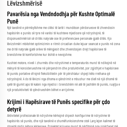
Lëvizshmërisë
Pavarësia nga Vendndodhja për Kushte Optimalë
Punë
Një tavolinë e përmbyllshme me cilësi të lartë i mundëson përdoruesve të zhvendosin
hapësirën e punës së tyre në varësi të kushteve mjedisore që ndryshojnë, të
disponueshmërisë së dritës natyrale ose të preferencave personale gjatë ditës. Kjo
lëvizshmëri mbështet optimizimin e ritmit circadian duke lejuar seancat e punës në zona
me dritë natyrale gjatë orëve të mëngjesit dhe zhvendosjen drejt hapësirave të
brendshme të komfortshme kur është e nevojshme.
Kushtet motore, niveli i zhurmës dhe ndryshimet e temperaturës mund të ndikojnë në
mënyrë të konsiderueshme në përqendrim dhe produktivitet, por zgjidhjet e hapësirave
të punës portative ofrojnë fleksibilitetin për të përshtatur shpejt këto rrethana që
ndryshojnë. A do të lëvizni nga dhoma e qëndrimit e mbushur me diell në një dhomë të
qetë të gjumit apo të kaloni nga mjedisi i brendshëm në atë të jashtëm të punës, ruajtja e
një produktiviteti të qëndrueshëm bëhet e arrijshme.
Krijimi i Hapësirave të Punës specifike për çdo
detyrë
Aktivitetet profesionale të ndryshme kërkojnë shpesh konfigurime të ndryshme të
hapësirës së punës, dhe një tavolinë e shumëfunksionshme
stoli Larg
lejon kalimet të
shpejtë midis këtyre kërkesave. Projektet krijuese mund të përfitojnë nga sipërfaqet më