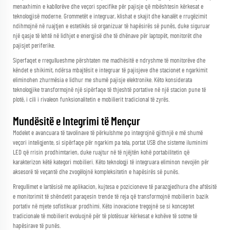
menaxhimin e kabllorëve dhe veçori specifike për pajisje që mbështesin kërkesat e
teknologjisë moderne. Grommetët e integruar, klishat e skajit dhe kanalët e rrugëzimit
ndihmojnë në ruajtjen e estetikës së organizuar të hapësirës së punës, duke siguruar
një qasje të lehtë në lidhjet e energjisë dhe të dhënave për laptopët, monitorët dhe
pajisjet periferike.
Siperfaqet e rregullueshme përshtaten me madhësitë e ndryshme të monitorëve dhe
këndet e shikimit, ndërsa mbajtësit e integruar të pajisjeve dhe stacionet e ngarkimit
eliminohen zhurmësia e lidhur me shumë pajisje elektronike. Këto konsiderata
teknologjike transformojnë një sipërfaqe të thjeshtë portative në një stacion pune të
plotë, i cili i rivaleon funksionalitetin e mobilierit tradicional të zyrës.
Mundësitë e Integrimi të Mençur
Modelet e avancuara të tavolinave të përkulshme po integrojnë gjithnjë e më shumë
veçori inteligjente, si sipërfaqe për ngarkim pa tela, portat USB dhe sisteme iluminimi
LED që rrisin prodhimtarien, duke ruajtur në të njëjtën kohë portabilitetin që
karakterizon këtë kategori mobilieri. Këto teknologji të integruara eliminon nevojën për
aksesorë të veçantë dhe zvogëlojnë kompleksitetin e hapësirës së punës.
Rregullimet e lartësisë me aplikacion, kujtesa e pozicioneve të parazgjedhura dhe aftësitë
e monitorimit të shëndetit paraqesin trende të reja që transformojnë mobilierin bazik
portativ në mjete sofistikuar prodhimi. Këto inovacione tregojnë se si konceptet
tradicionale të mobilierit evoluojnë për të plotësuar kërkesat e kohëve të sotme të
hapësirave të punës.