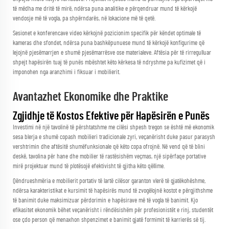
të mëdha me dritë të mirë, ndërsa puna analitike e përqendruar mund të kërkojë
vendosje më të vogla, pa shpërndarës, në lokacione më të qetë.
Sesionet e konferencave video kërkojnë pozicionim specifik për këndet optimale të
kameras dhe sfondet, ndërsa puna bashkëpunuese mund të kërkojë konfigurime që
lejojnë pjesëmarrjen e shumë pjesëmarrësve ose materialeve. Aftësia për të rirregulluar
shpejt hapësirën tuaj të punës mbështet këto kërkesa të ndryshme pa kufizimet që i
imponohen nga aranzhimi i fiksuar i mobilierit.
Avantazhet Ekonomike dhe Praktike
Zgjidhje të Kostos Efektive për Hapësirën e Punës
Investimi në një tavolinë të përshtatshme me cilësi shpesh tregon se është më ekonomik
sesa blerja e shumë copash mobilieri tradicionale zyri, veçanërisht duke pasur parasysh
vershtrimin dhe aftësitë shumëfunksionale që këto copa ofrojnë. Në vend që të blini
deskë, tavolina për hane dhe mobilier të rastësishëm veçmas, një sipërfaqe portative
mirë projektuar mund të plotësojë efektivisht të gjitha këto qëllime.
Qëndrueshmëria e mobilierit portativ të lartë cilësor garanton vlerë të gjatëkohëshme,
ndërsa karakteristikat e kursimit të hapësirës mund të zvogëlojnë kostot e përgjithshme
të banimit duke maksimizuar përdorimin e hapësirave më të vogla të banimit. Kjo
efikasitet ekonomik bëhet veçanërisht i rëndësishëm për profesionistët e rinj, studentët
ose çdo person që menaxhon shpenzimet e banimit gjatë formimit të karrierës së tij.