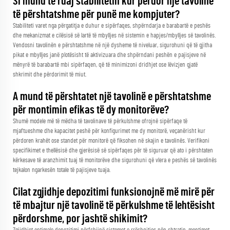
Si mund të ruaj stabilitetin kur përdor një tavolinë
të përshtatshme për punë me kompjuter?
Stabiliteti varet nga përgatitja e duhur e sipërfaqes, shpërndarja e barabartë e peshës
dhe mekanizmat e cilësisë së lartë të mbylljes në sistemin e hapjes/mbylljes së tavolinës.
Vendosni tavolinën e përshtatshme në një dysheme të niveluar, sigurohuni që të gjitha
pikat e mbylljes janë plotësisht të aktivizuara dhe shpërndani peshën e pajisjeve në
mënyrë të barabartë mbi sipërfaqen, që të minimizoni dridhjet ose lëvizjen gjatë
shkrimit dhe përdorimit të miut.
A mund të përshtatet një tavolinë e përshtatshme
për montimin efikas të dy monitorëve?
Shumë modele më të mëdha të tavolinave të përkulshme ofrojnë sipërfaqe të
mjaftueshme dhe kapacitet peshë për konfigurimet me dy monitorë, veçanërisht kur
përdoren krahët ose standet për monitorë që fiksohen në skajin e tavolinës. Verifikoni
specifikimet e thellësisë dhe gjerësisë së sipërfaqes për të siguruar që ato i përshtaten
kërkesave të aranzhimit tuaj të monitorëve dhe sigurohuni që vlera e peshës së tavolinës
tejkalon ngarkesën totale të pajisjeve tuaja.
Cilat zgjidhje depozitimi funksionojnë më mirë për
të mbajtur një tavolinë të përkulshme të lehtësisht
përdorshme, por jashtë shikimit?