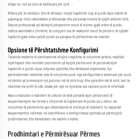
shtëpi ku nuk ka zona të dedikuara për zyrë.
Aftësia për të vendosur dhe të tërhequr shpejt hapësirën tuaj të punës lejon kalime të
papenguar midis aktiviteteve profesionale dhe personale brenda të njëjtit ambient fizik.
Detyrat profesionale që kërkojnë përqendrim mund të kryhen gjatë orëve të punës,
ndërsa aktivitetet e zhvillimit, të ushqyerit ose të relaksimit mund të përdorin të njëjtën
hapësirë gjatë orëve jashtë punës pa pengesa të përhershme me mobilier.
Opsione të Përshtatshme Konfigurimi
Tavolinat moderne të përshtatshme ofrojnë rregullime të ndryshme lartësie, madhësi
sipërfaqesh dhe mundësi pozicionimi që lejojnë përdoruesit të personalizojnë
hapësirën e punës sipas detyrave specifike dhe kërkesave ergonomike. Kjo
përshtatshmëri mbështet stile të ndryshme punë, nga konfigurimet e tavolinave për punë
në këmbë që promovojnë një pozicion më të mirë trupi dhe qarkullim më të mirë, deri te
montimet me profil të ulët, ideale për ulje në dysheme ose sesione pune të informale.
Natura modulare e mobilierit të cilësisë së lartë portable lejon përdoruesit të
eksperimentojnë me format e ndryshme të hapësirave të punës pa u lidhur me
ndryshime të përhershme apo zëvendësime të shtrenjta të mobilierit. Ky kapacitet
eksperimentimi ndihmon në identifikimin e konfigurimeve optimale që përmisojnë
prodhimtarien dhe komoditetin me kalimin e kohës.
Prodhimtari e Përmirësuar Përmes