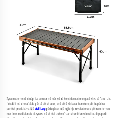
Zyra moderne në shtëpi ka evoluar në mënyrë të konsiderueshme gjatë vitve të fundit, ku
fleksibiliteti dhe aftësia për të përshtatur janë bërë kërkesa themelore për hapësira
punësh produktive. Një
stoli Larg
përfaqëson një zgjidhje revolucionare që transformon
montimet tradicionale të zyrave në shtëpi duke ofruar shumëfunksionalitet të paparë