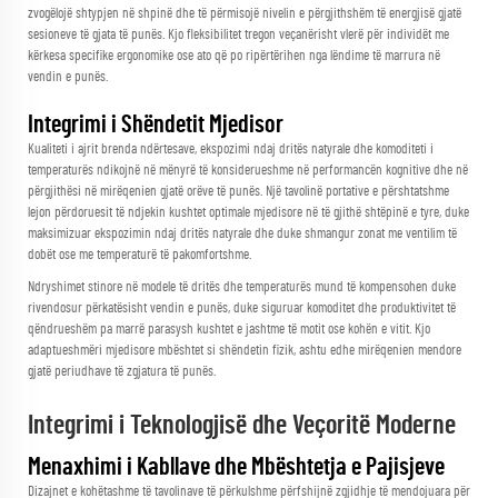
zvogëlojë shtypjen në shpinë dhe të përmisojë nivelin e përgjithshëm të energjisë gjatë
sesioneve të gjata të punës. Kjo fleksibilitet tregon veçanërisht vlerë për individët me
kërkesa specifike ergonomike ose ato që po ripërtërihen nga lëndime të marrura në
vendin e punës.
Integrimi i Shëndetit Mjedisor
Kualiteti i ajrit brenda ndërtesave, ekspozimi ndaj dritës natyrale dhe komoditeti i
temperaturës ndikojnë në mënyrë të konsiderueshme në performancën kognitive dhe në
përgjithësi në mirëqenien gjatë orëve të punës. Një tavolinë portative e përshtatshme
lejon përdoruesit të ndjekin kushtet optimale mjedisore në të gjithë shtëpinë e tyre, duke
maksimizuar ekspozimin ndaj dritës natyrale dhe duke shmangur zonat me ventilim të
dobët ose me temperaturë të pakomfortshme.
Ndryshimet stinore në modele të dritës dhe temperaturës mund të kompensohen duke
rivendosur përkatësisht vendin e punës, duke siguruar komoditet dhe produktivitet të
qëndrueshëm pa marrë parasysh kushtet e jashtme të motit ose kohën e vitit. Kjo
adaptueshmëri mjedisore mbështet si shëndetin fizik, ashtu edhe mirëqenien mendore
gjatë periudhave të zgjatura të punës.
Integrimi i Teknologjisë dhe Veçoritë Moderne
Menaxhimi i Kabllave dhe Mbështetja e Pajisjeve
Dizajnet e kohëtashme të tavolinave të përkulshme përfshijnë zgjidhje të mendojuara për