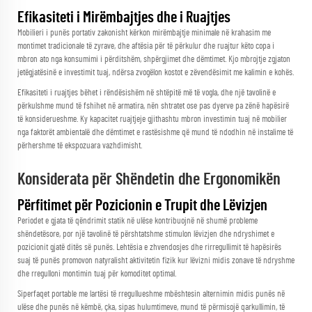
Efikasiteti i Mirëmbajtjes dhe i Ruajtjes
Mobilieri i punës portativ zakonisht kërkon mirëmbajtje minimale në krahasim me
montimet tradicionale të zyrave, dhe aftësia për të përkulur dhe ruajtur këto copa i
mbron ato nga konsumimi i përditshëm, shpërgjimet dhe dëmtimet. Kjo mbrojtje zgjaton
jetëgjatësinë e investimit tuaj, ndërsa zvogëlon kostot e zëvendësimit me kalimin e kohës.
Efikasiteti i ruajtjes bëhet i rëndësishëm në shtëpitë më të vogla, dhe një tavolinë e
përkulshme mund të fshihet në armatira, nën shtratet ose pas dyerve pa zënë hapësirë
të konsiderueshme. Ky kapacitet ruajtjeje gjithashtu mbron investimin tuaj në mobilier
nga faktorët ambientalë dhe dëmtimet e rastësishme që mund të ndodhin në instalime të
përhershme të ekspozuara vazhdimisht.
Konsiderata për Shëndetin dhe Ergonomikën
Përfitimet për Pozicionin e Trupit dhe Lëvizjen
Periodet e gjata të qëndrimit statik në ulëse kontribuojnë në shumë probleme
shëndetësore, por një tavolinë të përshtatshme stimulon lëvizjen dhe ndryshimet e
pozicionit gjatë ditës së punës. Lehtësia e zhvendosjes dhe rirregullimit të hapësirës
suaj të punës promovon natyralisht aktivitetin fizik kur lëvizni midis zonave të ndryshme
dhe rregulloni montimin tuaj për komoditet optimal.
Siperfaqet portable me lartësi të rregullueshme mbështesin alternimin midis punës në
ulëse dhe punës në këmbë, çka, sipas hulumtimeve, mund të përmisojë qarkullimin, të