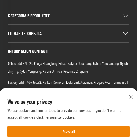
KATEGORIA E PRODUKTIT
LIDHJE TË SHPEJTA
INFORMACION KONTAKTI
Office add : Nr. 23, Rruga Huanglong, Fshati Natyror Youxitang, Fshati Youxiantang, Qyteti
Zhiying, Qyteti Yongkang, Rajoni Jinhua, Provinca Zhejiang
Factory add : Ndërtesa 2, Parku i Komercit Elektronik Xiaoman, Rruga e 4-të Tianma nr. 1,
Rajoni Hongshan, Qyteti Wuhan, Provënca Hubei, Kinë
We value your privacy
Email:
[email protected]
We use cookies and similar tools to provide our services. If you don't want to
Telefoni:
+86-15088234353
accept all cookies, click Personalize cookies.
Accept all