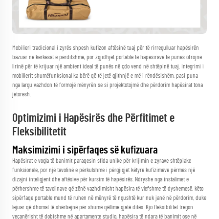
Mobilieri tradicional i zyrës shpesh kufizon aftësinë tuaj për të rirregulluar hapësirën
bazuar në kërkesat e përditshme, por zgjidhjet portable të hapësirave të punës ofrojnë
lirinë për të krijuar një ambient ideal të punës në çdo vend në shtëpinë tuaj. Integrimi i
mobilierit shumëfunksional ka bërë që të jetë gjithnjë e më i rëndësishëm, pasi puna
nga largu vazhdon të formojë mënyrën se si projektotojmë dhe përdorim hapësirat tona
jetoresh.
Optimizimi i Hapësirës dhe Përfitimet e
Fleksibilitetit
Maksimizimi i sipërfaqes së kufizuara
Hapësirat e vogla të banimit paraqesin sfida unike për krijimin e zyrave shtëpiake
funksionale, por një tavolinë e përkulshme i përgjigjet këtyre kufizimeve përmes një
dizajni inteligjent dhe aftësive për kursim të hapësirës. Ndryshe nga instalimet e
përhershme të tavolinave që zënë vazhdimisht hapësira të vlefshme të dyshemesë, këto
sipërfaqe portable mund të ruhen në mënyrë të ngushtë kur nuk janë në përdorim, duke
lejuar që dhomat të shërbejnë për shumë qëllime gjatë ditës. Kjo fleksibilitet tregon
veçanërisht të dobishme në apartamente studio, hapësira të ndara të banimit ose në