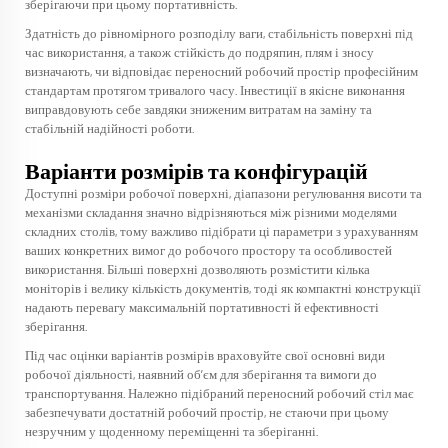
зберігаючи при цьому портативність.
Здатність до рівномірного розподілу ваги, стабільність поверхні під
час використання, а також стійкість до подряпин, плям і зносу
визначають, чи відповідає переносний робочий простір професійним
стандартам протягом тривалого часу. Інвестиції в якісне виконання
виправдовують себе завдяки зниженим витратам на заміну та
стабільній надійності роботи.
Варіанти розмірів та конфігурацій
Доступні розміри робочої поверхні, діапазони регулювання висоти та
механізми складання значно відрізняються між різними моделями
складних столів, тому важливо підібрати ці параметри з урахуванням
ваших конкретних вимог до робочого простору та особливостей
використання. Більші поверхні дозволяють розмістити кілька
моніторів і велику кількість документів, тоді як компактні конструкції
надають перевагу максимальній портативності й ефективності
зберігання.
Під час оцінки варіантів розмірів враховуйте свої основні види
робочої діяльності, наявний об’єм для зберігання та вимоги до
транспортування. Належно підібраний переносний робочий стіл має
забезпечувати достатній робочий простір, не стаючи при цьому
незручним у щоденному переміщенні та зберіганні.