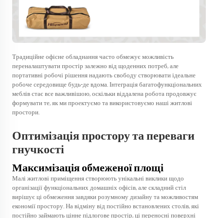
Традиційне офісне обладнання часто обмежує можливість
переналаштувати простір залежно від щоденних потреб, але
портативні робочі рішення надають свободу створювати ідеальне
робоче середовище будь-де вдома. Інтеграція багатофункціональних
меблів стає все важливішою, оскільки віддалена робота продовжує
формувати те, як ми проектуємо та використовуємо наші житлові
простори.
Оптимізація простору та переваги
гнучкості
Максимізація обмеженої площі
Малі житлові приміщення створюють унікальні виклики щодо
організації функціональних домашніх офісів, але складний стіл
вирішує ці обмеження завдяки розумному дизайну та можливостям
економії простору. На відміну від постійно встановлених столів, які
постійно займають цінне підлогове простір, ці переносні поверхні