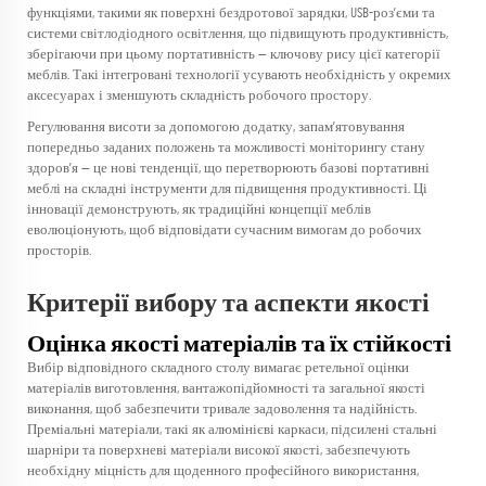
функціями, такими як поверхні бездротової зарядки, USB-роз’єми та
системи світлодіодного освітлення, що підвищують продуктивність,
зберігаючи при цьому портативність — ключову рису цієї категорії
меблів. Такі інтегровані технології усувають необхідність у окремих
аксесуарах і зменшують складність робочого простору.
Регулювання висоти за допомогою додатку, запам’ятовування
попередньо заданих положень та можливості моніторингу стану
здоров’я — це нові тенденції, що перетворюють базові портативні
меблі на складні інструменти для підвищення продуктивності. Ці
інновації демонструють, як традиційні концепції меблів
еволюціонують, щоб відповідати сучасним вимогам до робочих
просторів.
Критерії вибору та аспекти якості
Оцінка якості матеріалів та їх стійкості
Вибір відповідного складного столу вимагає ретельної оцінки
матеріалів виготовлення, вантажопідйомності та загальної якості
виконання, щоб забезпечити тривале задоволення та надійність.
Преміальні матеріали, такі як алюмінієві каркаси, підсилені стальні
шарніри та поверхневі матеріали високої якості, забезпечують
необхідну міцність для щоденного професійного використання,