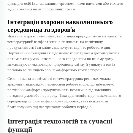
цінна для осіб із спеціальними ергономічними вимогами або тих, хто
відновлюється після професійних травм.
Інтеграція охорони навколишнього
середовища та здоров'я
Якість повітря в приміщенні, експозиція природному освітленню та
температурний комфорт значно впливають на когнітивну
продуктивність і загальне самопочуття під час робочого дня.
Портативний складний стіл дозволяє користувачам дотримуватися
оптимальних умов навколишнього середовища по всьому дому,
максимізуючи експозицію природному світлу й уникнути зон із
поганою вентиляцією або некомфортною температурою.
Сезонні зміни в освітленні та температурних режимах можна
врахувати, відповідно переносячи робоче місце, що забезпечує
постійний комфорт і продуктивність незалежно від зовнішніх
погодних умов або пори року. Така адаптивність до навколишнього
середовища сприяє як фізичному здоров’ю, так і психічному
благополуччю під час тривалих робочих періодів.
Інтеграція технологій та сучасні
функції