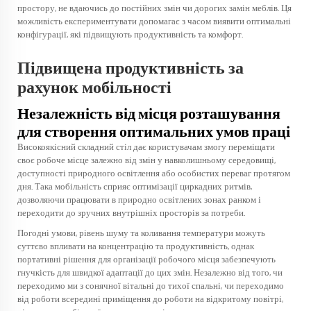
простору, не вдаючись до постійних змін чи дорогих замін меблів. Ця
можливість експериментувати допомагає з часом виявити оптимальні
конфігурації, які підвищують продуктивність та комфорт.
Підвищена продуктивність за
рахунок мобільності
Незалежність від місця розташування
для створення оптимальних умов праці
Високоякісний складний стіл дає користувачам змогу переміщати
своє робоче місце залежно від змін у навколишньому середовищі,
доступності природного освітлення або особистих переваг протягом
дня. Така мобільність сприяє оптимізації циркадних ритмів,
дозволяючи працювати в природно освітлених зонах ранком і
переходити до зручних внутрішніх просторів за потреби.
Погодні умови, рівень шуму та коливання температури можуть
суттєво впливати на концентрацію та продуктивність, однак
портативні рішення для організації робочого місця забезпечують
гнучкість для швидкої адаптації до цих змін. Незалежно від того, чи
переходимо ми з сонячної вітальні до тихої спальні, чи переходимо
від роботи всередині приміщення до роботи на відкритому повітрі,