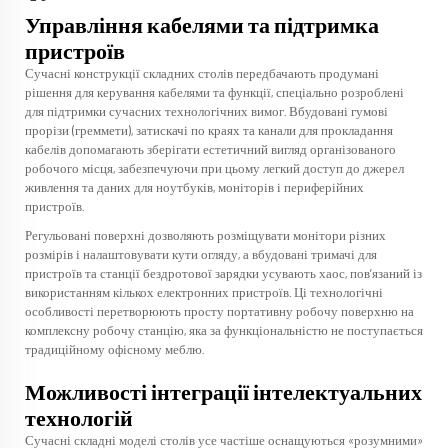
Управління кабелями та підтримка
пристроїв
Сучасні конструкції складних столів передбачають продумані
рішення для керування кабелями та функції, спеціально розроблені
для підтримки сучасних технологічних вимог. Вбудовані гумові
прорізи (греммети), затискачі по краях та канали для прокладання
кабелів допомагають зберігати естетичний вигляд організованого
робочого місця, забезпечуючи при цьому легкий доступ до джерел
живлення та даних для ноутбуків, моніторів і периферійних
пристроїв.
Регульовані поверхні дозволяють розміщувати монітори різних
розмірів і налаштовувати кути огляду, а вбудовані тримачі для
пристроїв та станції бездротової зарядки усувають хаос, пов’язаний із
використанням кількох електронних пристроїв. Ці технологічні
особливості перетворюють просту портативну робочу поверхню на
комплексну робочу станцію, яка за функціональністю не поступається
традиційному офісному меблю.
Можливості інтеграції інтелектуальних
технологій
Сучасні складні моделі столів усе частіше оснащуються «розумними»