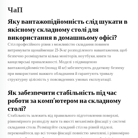
ЧаП
Яку вантажопідйомність слід шукати в
якісному складному столі для
використання в домашньому офісі?
Стіл професійного рівня з можливістю складання повинен
витримувати щонайменше 23–34 кг розподіленого навантаження, щоб
безпечно розміщувати кілька моніторів, ноутбуки, книги та
канцелярські приналежності. Моделі з підвищеною
вантажопідйомністю (понад 45 кг) забезпечують додаткову безпеку
при використанні важкого обладнання й гарантують тривалу
структурну цілісність у повсякденних умовах експлуатації.
Як забезпечити стабільність під час
роботи за комп’ютером на складному
столі?
Стабільність залежить від правильного підготовлення поверхні,
рівномірного розподілу ваги та якості механізмів фіксації у системі
складання стола. Розміщуйте складний стіл на рівній підлозі,
переконайтеся, що всі точки фіксації повністю зачеплені, і рівномірно