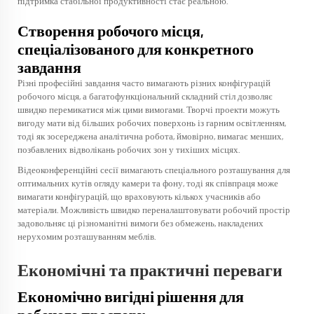
підтримка стабільної продуктивності стає реальною.
Створення робочого місця,
спеціалізованого для конкретного
завдання
Різні професійні завдання часто вимагають різних конфігурацій
робочого місця, а багатофункціональний
складний стіл
дозволяє
швидко перемикатися між цими вимогами. Творчі проекти можуть
вигоду мати від більших робочих поверхонь із гарним освітленням,
тоді як зосереджена аналітична робота, ймовірно, вимагає менших,
позбавлених відволікань робочих зон у тихіших місцях.
Відеоконференційні сесії вимагають спеціального розташування для
оптимальних кутів огляду камери та фону, тоді як співпраця може
вимагати конфігурацій, що враховують кількох учасників або
матеріали. Можливість швидко переналаштовувати робочий простір
задовольняє ці різноманітні вимоги без обмежень, накладених
нерухомим розташуванням меблів.
Економічні та практичні переваги
Економічно вигідні рішення для