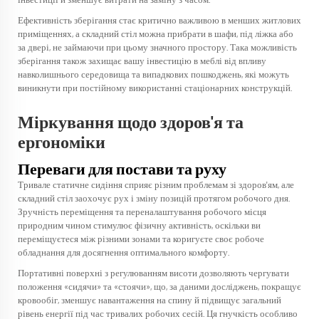
інвестиції й зменшує витрати на заміну з часом.
Ефективність зберігання стає критично важливою в менших житлових
приміщеннях, а складний стіл можна прибрати в шафи, під ліжка або
за двері, не займаючи при цьому значного простору. Така можливість
зберігання також захищає вашу інвестицію в меблі від впливу
навколишнього середовища та випадкових пошкоджень, які можуть
виникнути при постійному використанні стаціонарних конструкцій.
Міркування щодо здоров'я та
ергономіки
Переваги для постави та руху
Тривале статичне сидіння сприяє різним проблемам зі здоров'ям, але
складний стіл заохочує рух і зміну позицій протягом робочого дня.
Зручність переміщення та переналаштування робочого місця
природним чином стимулює фізичну активність, оскільки ви
переміщуєтеся між різними зонами та коригуєте своє робоче
обладнання для досягнення оптимального комфорту.
Портативні поверхні з регулюванням висоти дозволяють чергувати
положення «сидячи» та «стоячи», що, за даними досліджень, покращує
кровообіг, зменшує навантаження на спину й підвищує загальний
рівень енергії під час тривалих робочих сесій. Ця гнучкість особливо