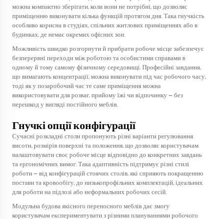
можна компактно зберігати, коли вони не потрібні, що дозволяє
приміщенню виконувати кілька функцій протягом дня. Така гнучкість
особливо корисна в студіях, спільних житлових приміщеннях або в
будинках, де немає окремих офісних зон.
Можливість швидко розгорнути й прибрати робоче місце забезпечує
безперервні переходи між роботою та особистими справами в
одному й тому самому фізичному середовищі. Професійні завдання,
що вимагають концентрації, можна виконувати під час робочого часу,
тоді як у позаробочий час те саме приміщення можна
використовувати для розваг, прийому їжі чи відпочинку — без
перешкод у вигляді постійного меблів.
Гнучкі опції конфігурації
Сучасні розкладні столи пропонують різні варіанти регулювання
висоти, розмірів поверхні та положення, що дозволяє користувачам
налаштовувати своє робоче місце відповідно до конкретних завдань
та ергономічних вимог. Така адаптивність підтримує різні стилі
роботи — від конфігурацій стоячих столів, які сприяють покращенню
постави та кровообігу, до низькопрофільних комплектацій, ідеальних
для роботи на підлозі або неформальних робочих сесій.
Модульна будова якісного переносного меблів дає змогу
користувачам експериментувати з різними плануваннями робочого