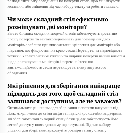
розподіляйте вагу обладнання по поверхні стола, щоб мінімізувати
коливання або зміщення під час набору тексту та роботи з мишею.
Чи може складний стіл ефективно
розміщувати дві монітори?
Багато більших складних моделей столів забезпечують достатню
площу поверхні та вантажопідйомність для розміщення двох
моніторів, особливо при використанні кріплення для моніторів або
підставок, що фіксуються на краю стола. Перевірте, чи відповідають
технічні характеристики глибини та ширини поверхні вашим вимогам
щодо розташування моніторів, і переконайтеся, що
вантажопідйомність стола перевищує загальну вагу всього
обладнання.
Які рішення для зберігання найкраще
підходять для того, щоб складний стіл
залишався доступним, але не заважав?
Оптимальними рішеннями для зберігання є системи висування під
ліжком, кріплення до стіни шафи та підвісні кронштейни за дверима,
які зберігають ваш складний стіл у безпеці, але забезпечують його
легкий доступ у повсякденному користуванні. Під час вибору
рішення для зберігання враховуйте розміри та вагу стола у