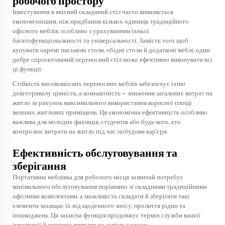
робочого простору
Інвестування в якісний складаний стіл часто виявляється
економічнішим, ніж придбання кількох одиниць традиційного
офісного меблів, особливо з урахуванням їхньої
багатофункціональності та універсальності. Замість того щоб
купувати окремі письмові столи, обідні столи й додаткові меблі, один
добре спроектований переносний стіл може ефективно виконувати всі
ці функції.
Стійкість високоякісних переносних меблів забезпечує їхню
довготривалу цінність, а компактність — зниження загальних витрат на
житло за рахунок максимального використання корисної площі
менших житлових приміщень. Ця економічна ефективність особливо
важлива для молодих фахівців, студентів або будь-кого, хто
контролює витрати на житло під час побудови кар’єри.
Ефективність обслуговування та
зберігання
Портативна меблівка для робочого місця зазвичай потребує
мінімального обслуговування порівняно зі складними традиційними
офісними комплектами, а можливість складати й зберігати такі
елементи захищає їх від щоденного зносу, пролиття рідин та
пошкоджень. Ця захисна функція продовжує термін служби вашої