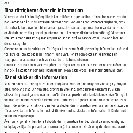
oss.
Dina rättigheter över din information
Vi anser att du bör ha tillgång till och kontroll över din personliga information oavsett var du
bor. Beroende på hur du använder vår webbplats kan du ha rätt att begära tillgång till, rätta
till, ändra, ta bort, överföra till en annan tjänsteleverantör, begränsa eller invända mot vissa
användningar av din personliga information (till exempel direktmarknadsföring). Vi kommer
inte att ta mer betalt av dig eller erbjuda en annan nivå av service om du utövar någon av
dessa rättigheter.
Observera att om du skickar en förfrågan till oss som rör din personliga information, måste vi
försäkra oss om att det är du innan vi kan svara. För att göra detta kan vi använda en
tredjepart för att samla in och verifiera identifikationsdokument.
Om du inte är nöjd med vårt svar på en förfrågan kan du kontakta oss för att lösa frågan. Du
har också rätt att när som helst kontakta din lokala dataskydds- eller integritetsmyndighet.
Där vi skickar din information
Vi är ett kinesiskt företag nr 23, Huanglong Road, Youxitang naturby, Youxiantang by, Zhiying
stad, Yongkang stad, Jinhua stad, provinsen Zhejiang, som bedriver verksamhet. Vi kan
skicka din personliga information utanför din stat, provins eller land, inklusive överföring till
servrar som hanteras av våra leverantörer i Kina eller Singapore. Denna data kan omfattas av
lagar i de länder dit vi skickar den. När vi skickar din information över gränser tar vi åtgärder
för att skydda din information, och vi försöker endast skicka din information till länder med
starka dataskyddslagar.
Även om vi gör allt vi kan för att skydda din information kan det ibland vara nödvändigt att
enligt lag avslöja din personliga information (till exempel om vi får ett giltigt domstolsbeslut).