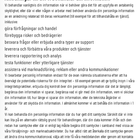
Vi behandlar vanligtvis din information när vi behöver göra det för att uppfylla en avtalsenlig
skyldighet, eller där vi eller någon vi arbetar med behöver använda din personliga information
av en anledning relaterad till deras verksamhet (till exempel för att tillhandahålla en tjänst),
inklusive:
göra förfrågningar och handel
förebygga risker och bedrägerier
besvara frågor eller erbjuda andra typer av support
leverera och förbättra våra produkter och tjänster
leverera rapportering och analys
testa funktioner eller ytterligare tjänster
assistera vid marknadsföring, reklam eller andra kommunikationer
Vi bearbetar personlig information endast för de ovan nämnda situationerna efter att ha
övervägt de potentiella riskerna för din integritet – till exempel genom att ge tydlig insyn i våra
integritetspraktiker, erbjuda dig kontroll över din personliga information där det är lämpligt,
begränsa den information vi sparar, begränsa vad vi gör med din information, vem vi skickar
din information till, hur länge vi sparar din information, eller de tekniska åtgärder vi
använder för att skydda din information. I allmänhet kommer vi att behålla din information i 1
år.
Vi kan behandla din personliga information där du har gett ditt samtycke. Särskilt där vi inte
kan lita på en alternativ rättslig grund för behandlingen, där din data kommer ifrån och den
redan har samtycke eller där vi enligt lag måste begära ditt samtycke i samband med vissa av
våra försäljnings- och marknadsaktiviteter. Du har alltid rätt att återkalla ditt samtycke genom
att ändra dina kommunikationsval, välja att inte få våra meddelanden eller genom att kontakta