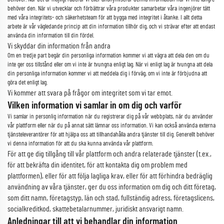
behöver den. När vi utvecklar och förbättrar våra produkter samarbetar våra ingenjörer tätt
med våra integritets- och säkerhetsteam för att bygga med integritet i åtanke. I allt detta
arbete är vår vägledande princip att din information tillhör dig, och vi strävar efter att endast
använda din information till din fördel.
Vi skyddar din information från andra
Om en tredje part begär din personliga information kommer vi att vägra att dela den om du
inte ger oss tillstånd eller om vi inte är tvungna enligt lag. När vi enligt lag är tvungna att dela
din personliga information kommer vi att meddela dig i förväg, om vi inte är förbjudna att
göra det enligt lag.
Vi kommer att svara på frågor om integritet som vi tar emot.
Vilken information vi samlar in om dig och varför
Vi samlar in personlig information när du registrerar dig på vår webbplats, när du använder
vår plattform eller när du på annat sätt lämnar oss information. Vi kan också använda externa
tjänsteleverantörer för att hjälpa oss att tillhandahålla andra tjänster till dig. Generellt behöver
vi denna information för att du ska kunna använda vår plattform.
För att ge dig tillgång till vår plattform och andra relaterade tjänster (t.ex.,
för att bekräfta din identitet, för att kontakta dig om problem med
plattformen), eller för att följa lagliga krav, eller för att förhindra bedräglig
användning av våra tjänster, ger du oss information om dig och ditt företag,
som ditt namn, företagstyp, län och stad, fullständig adress, företagslicens,
socialkreditkod, skattebetalarnummer, juridiskt ansvarigt namn.
Anledningar till att vi behandlar din information