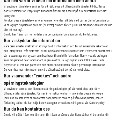
När och varför vi delar din information med andra
Vi använder tjänsteleverantörer för att hjälpa oss att tillhandahålla tjänster till dig. Dessa
tjänster kommer att uttryckligen tillhandahållas till dig baserat på din bekräftelse eller ditt
samtycke.
Förutom dessa tjänsteleverantörer kommer vi endast att dela med oss av din information om
vi är lagligen skyldiga att göra det (till exempel om vi får ett juridiskt bindande domstolsbeslut
eller förmaning).
Om du har frågor om hur vi delar din personliga information bör du kontakta oss.
Hur vi skyddar din information
Våra team arbetar ovettrat för att skydda din information och för att säkerställa säkerheten
och integriteten i vår plattform. Vi har också oberoende revisorer som utvärderar säkerheten i
vårt datastorage och system som bearbetar finansiell information. Men vi vet alla att ingen
sändningsmetod över Internet och ingen elektronisk lagring kan vara 100% säker. Detta
betyder att vi inte kan garantera den absoluta säkerheten på din personliga information.
Du kan hitta mer information om våra säkerhetsåtgärder på vår webbplats.
Hur vi använder ”cookies” och andra
spårningsteknologier
Vi använder cookies och liknande spårningsteknologier på vår webbplats och när vi
tillhandahåller våra tjänster. För mer information om hur vi använder dessa teknologier,
inklusive en lista över andra företag som placerar cookies på våra webbplatser, och en
förklaring på hur du kan välja bort vissa typer av cookies, vänligen se vår Cookie-policy.
Hur du kan kontakta oss
Om du vill ställa frågor om, lämna en förfrågan angående eller klaga på hur vi behandlar din