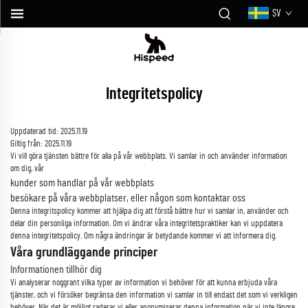
SV
Integritetspolicy
Uppdaterad tid: 2025.11.19
Giltig från: 2025.11.19
Vi vill göra tjänsten bättre för alla på vår webbplats. Vi samlar in och använder information
om dig, vår
kunder som handlar på vår webbplats
besökare på våra webbplatser, eller någon som kontaktar oss
Denna integritspolicy kommer att hjälpa dig att förstå bättre hur vi samlar in, använder och
delar din personliga information. Om vi ändrar våra integritetspraktiker kan vi uppdatera
denna integritetspolicy. Om några ändringar är betydande kommer vi att informera dig.
Våra grundläggande principer
Informationen tillhör dig
Vi analyserar noggrant vilka typer av information vi behöver för att kunna erbjuda våra
tjänster, och vi försöker begränsa den information vi samlar in till endast det som vi verkligen
behöver. När det är möjligt raderar vi eller anonymiserar denna information när vi inte längre