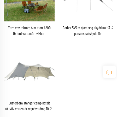
Yttre väv tälttarp 4 m stort 420D
Bärbar 5x5 m glamping skyddstält 3–4
Oxford vattentätt vikbart
persons solskydd för
regnskyddstält med stålstänger
utomhuscamping för campister och
äventyrsintresserade
Justerbara stänger campingtält
tältvåv vattentät regnöverdrag 10-20
persons fest strandtält skuggtält