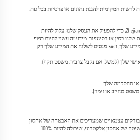
ת לרשות המקומית להגנת נתונים או פרטיות בכל עת.
אנחנו חברת סין מס' 23, דרך Huanglong, כפר הטבע Youxitang, כפר Youxiantang, עיר Zhiying, עיר Yongkang, עיר Jinhua, מחוז Zhejiang, כדי להפעיל את העסק שלנו, עלול להיות
נו בסין או בסינגפור. מידע זה עשוי להיות כפוף
לחוקים של המדינות שבהן אנו שולחים אותו. כשאנחנו שולחים את המידע שלך בין גבולות, אנחנו נוקטים צעדים להגנת המידע שלך, וмы מנסים לשלוח את המידע שלך רק
ישי שלך (למשל, אם נקבל צו בית משפט תקף).
 או ההסכמה שלך.
שפט מחייב או זימון).
גם בודקים עצמאיים שמעריכים את האבטחה של אחסון
הנתונים שלנו ושל המערכות שמעבדות מידע פיננסי. עם זאת, כולנו יודעים שאין שיטה של העברת מידע דרך האינטרנט, ושיטה של אחסון אלקטרוני, שיכולה להיות 100%