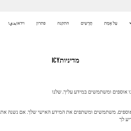
עַל אָמַת
חֲדָשִים
התקנה
פתרון
וידאוيديו
מדיניותICY
ו אוספים ומשתמשים במידע עליך, שלנו
אנו אוספים, משתמשים ומשתפים את המידע האישי שלך. אם נשנה את 
יע לך