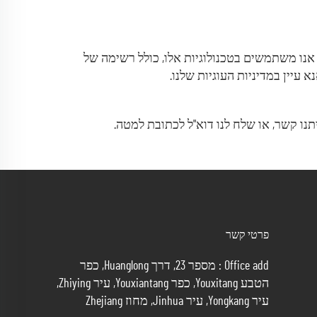
 אנו משתמשים בטכנולוגיות אלו, כולל רשימה של
 עיין במדיניות העוגיות שלנו.
נו קשר, או שלח לנו דוא"ל לכתובת למטה.
פרטי קשר
Office add : מספר 23, דרך Huanglong, כפר
הטבע Youxitang, כפר Youxiantang, עיר Zhiying,
עיר Yongkang, עיר Jinhua, מחוז Zhejiang