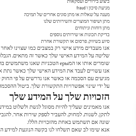
ביצוע בירורים ועסקאות
מניעת סיכון ו fraud
מענה על שאלות או מתן סוגים אחרים של תמיכה
מתן ושיפור המוצרים והשירותים שלנו
מתן דוחות וניתוחים
בדיקת תכונות או שירותים נוספים
סיוע בשיווק, פרסום או תקשורת אחרת
אנו מעבדים מידע אישי רק במצבים כמו שצוינו לאחר ה
שליטה על המידע האישי שלך כאשר זה מתאים, הגבלת 
שומרים אותו או המеры הטכניות שאנו משתמשים בהן כדי להגן על המידע שלך. באופן כללי, נשמור את המידע שלך שנה אחת.
אנו עשויים לעבד את המידע האישי שלך כאשר נתת את 
מגיעים עם הסכמה או כאשר אנו נדרשים על פי החוק 
על ידי שינוי אפשרויות התקשורת שלך, ביטול ההסכמה 
הזכויות שלך על המידע שלך
אנו מאמינים שעליך להיות מסוגל לגשת ולשלוט במיד
לתקן, לשנות, למחוק, להעביר לספק שירות אחר, להגבי
שונה אם תשתמש באחת מהזכויות הללו.
אנא שימו לב שאם תשלחו לנו בקשה הנוגעת למידע האי