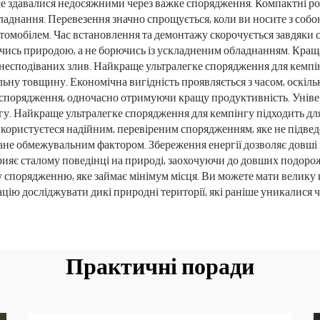
ше здавалися недосяжними через важке спорядження. Компактні ро
 обладнання. Перевезення значно спрощується, коли ви носите з со
томобілем. Час встановлення та демонтажу скорочується завдяки 
чись природою, а не борючись із ускладненим обладнанням. Краща
 несподіваних злив. Найкраще ультралегке спорядження для кемпі
мальну товщину. Економічна вигідність проявляється з часом, оскі
 спорядження, одночасно отримуючи кращу продуктивність. Уніве
гу. Найкраще ультралегке спорядження для кемпінгу підходить для 
и користуєтеся надійним, перевіреним спорядженням, яке не підв
ане обмежувальним фактором. Збереження енергії дозволяє довші п
ияє сталому поведінці на природі, заохочуючи до довших подорож
 спорядженню, яке займає мінімум місця. Ви можете мати велику 
ію досліджувати дикі природні території, які раніше уникалися
Практичні поради