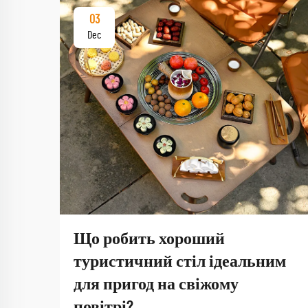
03
Dec
Що робить хороший
туристичний стіл ідеальним
для пригод на свіжому
повітрі?