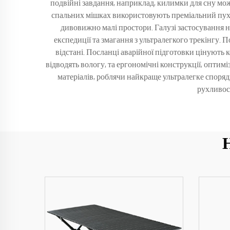
подвійні завдання, наприклад, килимки для сну мож
спальних мішках використовують преміальний пух 
дивовижно малі простори. Галузі застосування н
експедиції та змагання з ультралегкого трекінгу.
відстані. Посланці аварійної підготовки цінують 
відводять вологу, та ергономічні конструкції, оптим
матеріалів, роблячи найкраще ультралегке споря
рухливос