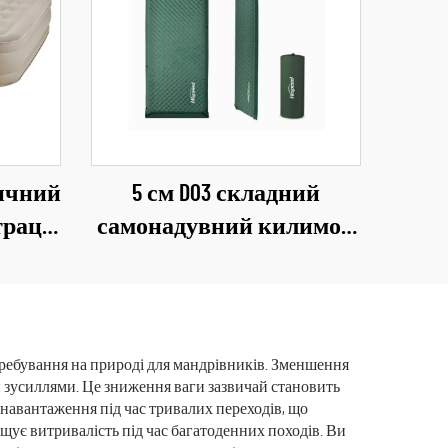
ичний
5 см D03 складний
трац
самонадувний килимок
івки,
для кемпінгу, ущільнена
дно-
надувна матрац для сну
ко для
на свіжому повітрі, у
на
вітальні, парку
еребування на природі для мандрівників. Зменшення
 зусиллями. Це зниження ваги зазвичай становить
, у
навантаження під час тривалих переходів, що
рку
ує витривалість під час багатоденних походів. Ви