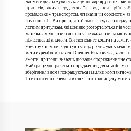
зможете досліджувати складніші маршрути, які рані
припасів, таких як додаткова їжа, вода чи аварійне
громадським транспортом, літаками чи особистим ав
компонентів. Ви проводите більше часу, насолоджую
легким притулкам, які швидко розгортаються під час
матеріалам, які стійкі до зносу, незважаючи на міні
ніж дешевші аналоги. Ви економите кошти на заміну
конструкціям, які адаптуються до різних умов кемпін
мати окремі комплекти. Впевненість зростає, коли в
амбітні пригоди, знаючи, що ваше спорядження не ст
Найкраще ультралегке спорядження для кемпінгу спр
зберігання вдома покращується завдяки компактному
Психологічні переваги включають підвищену мотивац