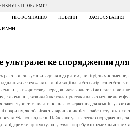
ИНИКНУТЬ ПРОБЛЕМИ!
ПРО КОМПАНІЮ
НОВИНИ
ЗАСТОСУВАННЯ
 З НАМИ
 ультралегке спорядження для
у революціонізує пригоди на відкритому повітрі, значно зменшую
бладнання зосереджена на мінімізації ваги без погіршення безпе
емпінгу використовує передові матеріали, такі як ripstop-нілон, в
 для кемпінгу зазвичай включає притулки вагою менше двох фунт
воляють туристам носити повне спорядження для кемпінгу, вага я
і покриття, які зберігають паропроникність і забезпечують захист
зносу та УФ-пошкоджень. Найкраще ультралегке спорядження для 
ь для підтримки притулку, що усуває потребу в окремих наметних