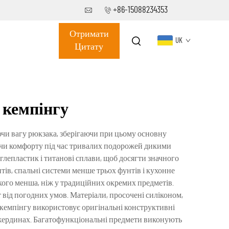
+86-15088234353
Отримати
UK
Цитату
 кемпінгу
чи вагу рюкзака, зберігаючи при цьому основну
ки чи комфорту під час тривалих подорожей дикими
углепластик і титанові сплави, щоб досягти значного
ів, спальні системи менше трьох фунтів і кухонне
кого менша, ніж у традиційних окремих предметів.
 від погодних умов. Матеріали, просочені силіконом,
кемпінгу використовує оригінальні конструктивні
 жердинах. Багатофункціональні предмети виконують