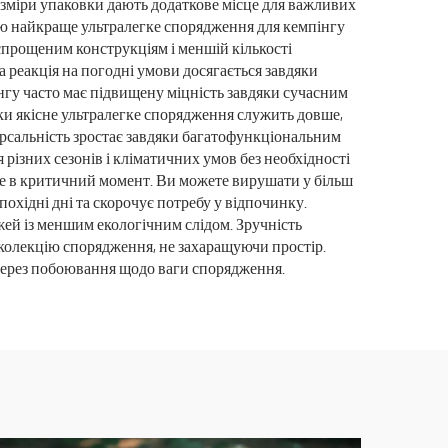
зміри упаковки дають додаткове місце для важливих
бою найкраще ультралегке спорядження для кемпінгу
спрощеним конструкціям і меншій кількості
 реакція на погодні умови досягається завдяки
нгу часто має підвищену міцність завдяки сучасним
льки якісне ультралегке спорядження служить довше,
рсальність зростає завдяки багатофункціональним
різних сезонів і кліматичних умов без необхідності
еде в критичний момент. Ви можете вирушати у більш
охідні дні та скорочує потребу у відпочинку.
ей із меншим екологічним слідом. Зручність
колекцію спорядження, не захаращуючи простір.
 через побоювання щодо ваги спорядження.