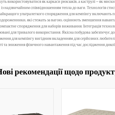
уть використовуватися як каркаси рюкзаків, а каструлі — як мис
із надзвичайним співвідношенням тепла до ваги. Технологія стис
айкращого ультралегкого спорядження для кемпінгу включають похо
 Подороженники, які стежать за вагою, оцінюють зменшення наван
компактне спорядження для наборів виживання. Інтеграція техноло
ізовані для тривалого використання. Якісна побудова забезпечує 
дження для кемпінгу вигідним вкладенням для серйозних любителі
ті та зниження фізичного навантаження під час дослідження дикої
Нові рекомендації щодо продукт