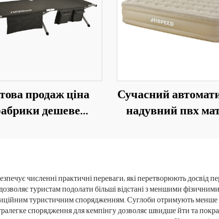
това продаж ціна
Сучасний автомат
абрики дешеве
надувний пвх ма
адне проектування
для кузова вантаж
ульоване зовнішнє
40 см, складний о
юмінієве спальне
або двомісний ліж
жко для кемпінгу
використання 
езпечує численні практичні переваги, які перетворюють досвід п
дозволяє туристам подолати більші відстані з меншими фізичними
свіжому повітрі
традиційним туристичним спорядженням. Суглоби отримують менше 
вітальні або па
ралегке спорядження для кемпінгу дозволяє швидше йти та покращ