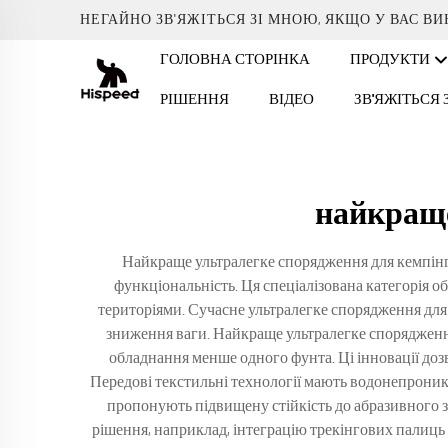
НЕГАЙНО ЗВ'ЯЖІТЬСЯ ЗІ МНОЮ, ЯКЩО У ВАС В
ГОЛОВНА СТОРІНКА
ПРОДУКТИ
РІШЕННЯ
ВІДЕО
ЗВ'ЯЖІТЬСЯ
найкраще
Найкраще ультралегке спорядження для кемпінг
функціональність. Ця спеціалізована категорія о
територіями. Сучасне ультралегке спорядження для к
зниження ваги. Найкраще ультралегке спорядження
обладнання менше одного фунта. Ці інновації доз
Передові текстильні технології мають водонепроникн
пропонують підвищену стійкість до абразивного 
рішення, наприклад, інтеграцію трекінгових палиц