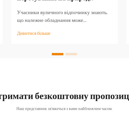
Учасники вуличного відпочинку знають,
що належне обладнання може
перетворити добру туристичну подорож
Дивитися більше
на незабутню пригоду. Серед найменш
оцінених предметів спорядження —
якісний туристичний стіл, який стає
основою для безлічі активностей на
свіжому повітрі...
тримати безкоштовну пропозиц
Наш представник зв'яжеться з вами найближчим часом.