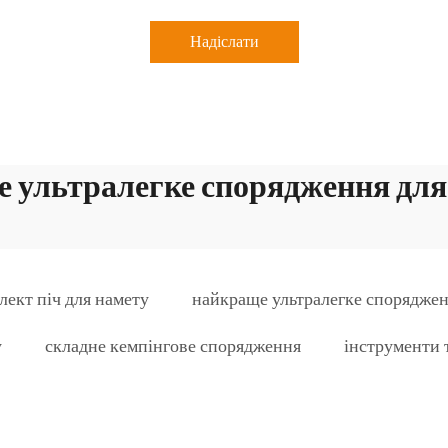
Надіслати
 ультралегке спорядження для
лект піч для намету
найкраще ультралегке споряджен
у
складне кемпінгове спорядження
інструменти 