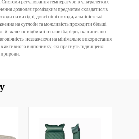
ки. Системи регулювання температури в ультралегких
нення дозволяє громіздким предметам складатися в
ди на вихідні, довгі піші походи, альпіністські
таження на суглоби та можливість проходити більші
гій включає відбивні теплові бар'єри, тканини, що
довговічність, незважаючи на мінімальне використання
в активного відпочинку, які прагнуть підвищеної
 природи.
у