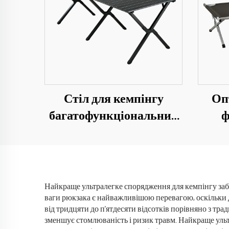
Стіл для кемпінгу
Оп
багатофункціональний
ф
портативний додатково
скл
великий 1,5 м стіл із
рег
профільованої сталі
ал
кавовий стіл
лі
Найкраще ультралегке спорядження для кемпінгу заб
ваги рюкзака є найважливішою перевагою, оскільки 
від тридцяти до п'ятдесяти відсотків порівняно з 
зменшує стомлюваність і ризик травм. Найкраще ульт