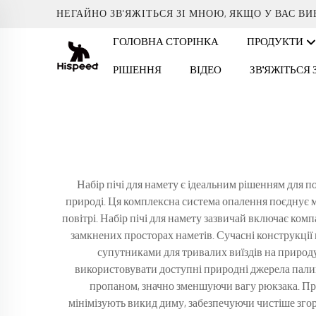
НЕГАЙНО ЗВ'ЯЖІТЬСЯ ЗІ МНОЮ, ЯКЩО У ВАС В
ГОЛОВНА СТОРІНКА
ПРОДУКТИ
РІШЕННЯ
ВІДЕО
ЗВ'ЯЖІТЬСЯ
Набір пічі для намету є ідеальним рішенням для по
природі. Ця комплексна система опалення поєднує м
повітрі. Набір пічі для намету зазвичай включає комп
замкнених просторах наметів. Сучасні конструкції 
супутниками для тривалих виїздів на природу
використовувати доступні природні джерела палива
пропаном, значно зменшуючи вагу рюкзака. Прос
мінімізують викид диму, забезпечуючи чистіше зго