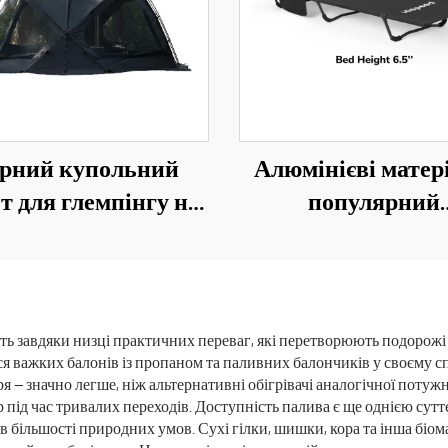
рний купольний
Алюмінієві матер
т для глемпінгу на
популярний
0 осіб PU3000 мм,
портативний скл
стичний намет для
табурет для кемпі
зими
носилки, ліжко
оксфордської тка
ть завдяки низці практичних переваг, які перетворюють подорожі
ся важких балонів із пропаном та паливних балончиків у своєму с
300d для доросл
маря — значно легше, ніж альтернативні обігрівачі аналогічної поту
р під час тривалих переходів. Доступність палива є ще однією сут
 в більшості природних умов. Сухі гілки, шишки, кора та інша бі