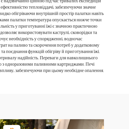
а є надзвичайно цінною під час тривалих експедицій
 ефективністю тепловіддачі, забезпечуючи значне
идко обігріваючи внутрішній простір палатки навіть
ежами палатки температура опускається нижче точки
альність у приготуванні їжі є значною практичною
дозволяє використовувати каструлі, сковорідки та
очує необхідність у спорядженні, водночас
трат на паливо та скорочення потреб у додатковому
та поєднання функцій обігріву й приготування їжі.
отривалу надійність. Переваги для навколишнього
но з одноразовими паливними картриджами. Печі
 впливу, забезпечуючи при цьому необхідне опалення.