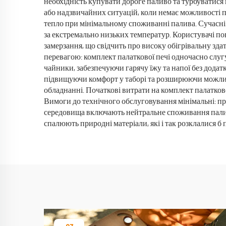
необхідність купувати дороге паливо та турбуватися
або надзвичайних ситуацій, коли немає можливості п
тепло при мінімальному споживанні палива. Сучасні 
за екстремально низьких температур. Користувачі по
замерзання, що свідчить про високу обігрівальну зд
перевагою: комплект палаткової печі одночасно слуг
чайники, забезпечуючи гарячу їжу та напої без дода
підвищуючи комфорт у таборі та розширюючи можливос
обладнанні. Початкові витрати на комплект палатков
Вимоги до технічного обслуговування мінімальні: п
середовища включають нейтральне споживання палива
спалюють природні матеріали, які і так розклалися 