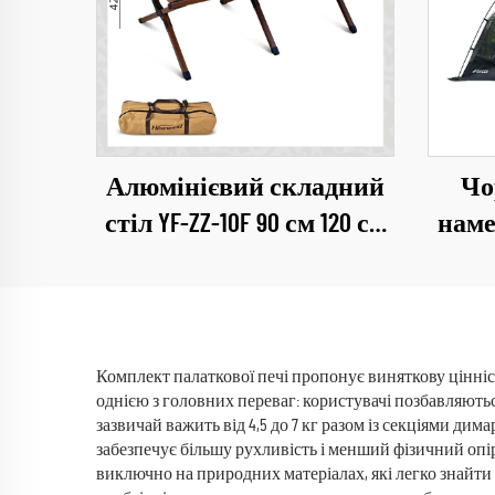
Алюмінієвий складний
Чо
стіл YF-ZZ-10F 90 см 120 см
наме
із піччю та грилем
1
тури
Комплект палаткової печі пропонує виняткову цінніс
однією з головних переваг: користувачі позбавляють
зазвичай важить від 4,5 до 7 кг разом із секціями ди
забезпечує більшу рухливість і менший фізичний опі
виключно на природних матеріалах, які легко знайти