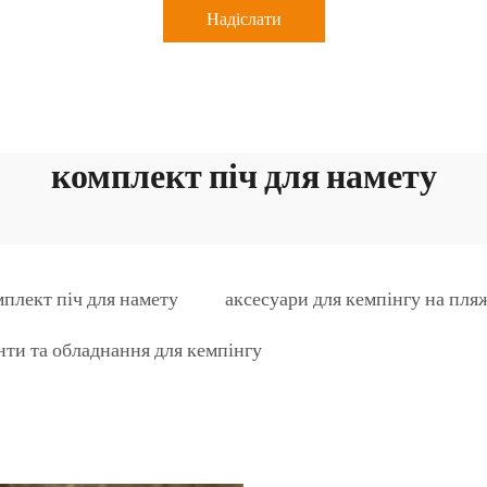
Надіслати
комплект піч для намету
мплект піч для намету
аксесуари для кемпінгу на пля
нти та обладнання для кемпінгу