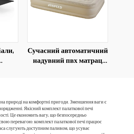
іали,
Сучасний автоматичний
надувний пвх матрац
адний
для кузова вантажівки,
нгу,
40 см, складний одно-
 з
або двомісний ліжко для
нини
використання на
 на природі на комфортні пригоди. Зменшення ваги є
порядженні. Якісний комплект палаткової печі
их
свіжому повітрі, у
жності. Це економить вагу, що безпосередньо
вітальні або парку
тєвою перевагою: комплект палаткової печі працює
омаса слугують доступним паливом, що усуває