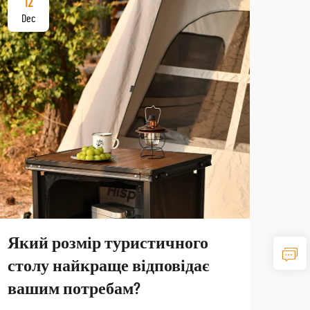
12
17
Dec
De
Який розмір туристичного
Як
столу найкраще відповідає
тур
вашим потребам?
по