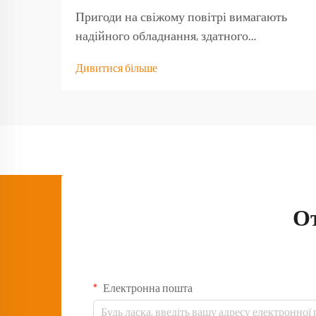
Пригоди на свіжому повітрі вимагають
надійного обладнання, здатного
витримати навантаження від природних
Дивитися більше
умов і забезпечити функціональність тоді,
коли воно найбільше потрібне. Якісний
туристичний стіл стає основою будь-якого
успішного досвіду на природі,
перетворюючи базовий кемпінг...
О
Електронна пошта