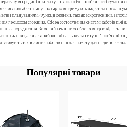
ературу всередині притулку. Технологічні особливості сучасних 
жавіючої сталі або титану, що гарно витримують жорстокі погодні 
ів і плануванням. Функції безпеки, такі як іскрогасники, запобіг
ння процесом згоряння. Сфера застосування систем наборів пічі д
ушіння спорядження. Зимовий кемпінг особливо виграє від встанов
тинки, притулки для риболовлі на льоду та ситуації, пов’язані з 
истовують технологію наборів пічі для намету для надійного опа
Популярні товари