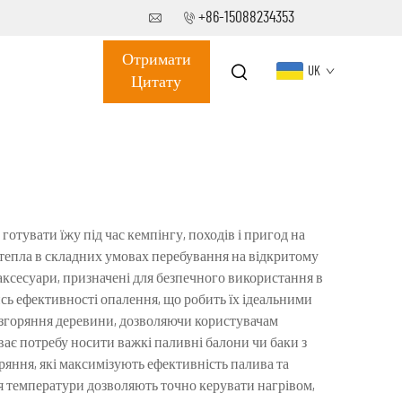
+86-15088234353
Отримати
UK
Цитату
готувати їжу під час кемпінгу, походів і пригод на
 тепла в складних умовах перебування на відкритому
і аксесуари, призначені для безпечного використання в
ись ефективності опалення, що робить їх ідеальними
ї згоряння деревини, дозволяючи користувачам
ває потребу носити важкі паливні балони чи баки з
ряння, які максимізують ефективність палива та
я температури дозволяють точно керувати нагрівом,