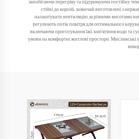
запобігаючи перегріву та підтримуючи постійну темп
стійкі до корозії, зазвичай виготовлені з нер
налаштувати вентиляцію за різними висотами намет
регулюють потік повітря для оптимального керува
включаючи приготування їжі, кип’ятіння води та с
умови на комфортні житлові простори. Мисливські ха
викор