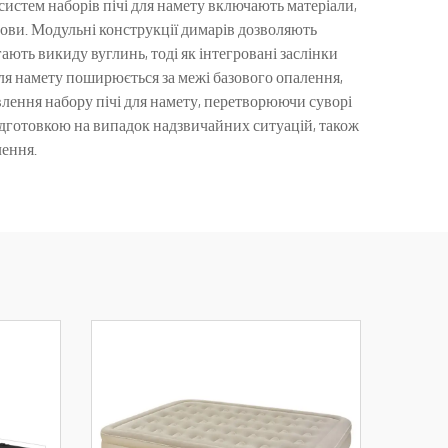
систем наборів пічі для намету включають матеріали,
умови. Модульні конструкції димарів дозволяють
ають викиду вуглинь, тоді як інтегровані заслінки
ля намету поширюється за межі базового опалення,
лення набору пічі для намету, перетворюючи суворі
підготовкою на випадок надзвичайних ситуацій, також
лення.