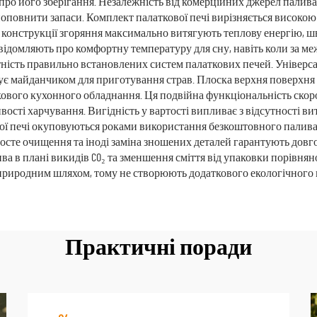
 про його зберігання. Незалежність від комерційних джерел палив
оповнити запаси. Комплект палаткової печі вирізняється високою
конструкції згоряння максимально витягують теплову енергію, шв
відомляють про комфортну температуру для сну, навіть коли за м
атність правильно встановлених систем палаткових печей. Універс
ує майданчиком для приготування страв. Плоска верхня поверхня 
ткового кухонного обладнання. Ця подвійна функціональність скор
ті харчування. Вигідність у вартості випливає з відсутності ви
ої печі окуповуються роками використання безкоштовного палива 
росте очищення та іноді заміна зношених деталей гарантують довг
 в плані викидів CO₂ та зменшення сміття від упаковки порівня
б природним шляхом, тому не створюють додаткового екологічного
Практичні поради