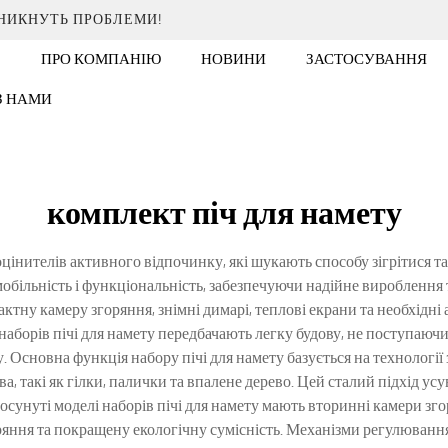
ИНИКНУТЬ ПРОБЛЕМИ!
ПРО КОМПАНІЮ
НОВИНИ
ЗАСТОСУВАННЯ
 З НАМИ
комплект піч для намету
цінителів активного відпочинку, які шукають способу зігрітися та 
обільність і функціональність, забезпечуючи надійне вироблення
актну камеру згоряння, знімні димарі, теплові екрани та необхідн
наборів пічі для намету передбачають легку будову, не поступаюч
. Основна функція набору пічі для намету базується на технологі
, такі як гілки, палички та впалене дерево. Цей сталий підхід усу
унуті моделі наборів пічі для намету мають вторинні камери зго
ряння та покращену екологічну сумісність. Механізми регулюванн