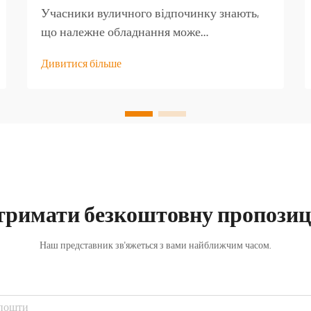
Учасники вуличного відпочинку знають,
що належне обладнання може
перетворити добру туристичну подорож
Дивитися більше
на незабутню пригоду. Серед найменш
оцінених предметів спорядження —
якісний туристичний стіл, який стає
основою для безлічі активностей на
свіжому повітрі...
тримати безкоштовну пропозиц
Наш представник зв'яжеться з вами найближчим часом.