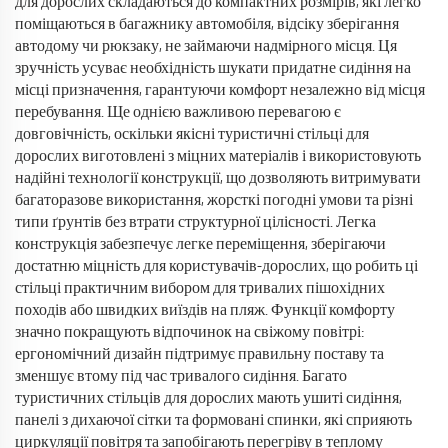
для дорослих складаються до компактних розмірів, які легко
поміщаються в багажнику автомобіля, відсіку зберігання
автодому чи рюкзаку, не займаючи надмірного місця. Ця
зручність усуває необхідність шукати придатне сидіння на
місці призначення, гарантуючи комфорт незалежно від місця
перебування. Ще однією важливою перевагою є
довговічність, оскільки якісні туристичні стільці для
дорослих виготовлені з міцних матеріалів і використовують
надійні технології конструкції, що дозволяють витримувати
багаторазове використання, жорсткі погодні умови та різні
типи ґрунтів без втрати структурної цілісності. Легка
конструкція забезпечує легке переміщення, зберігаючи
достатню міцність для користувачів-дорослих, що робить ці
стільці практичним вибором для тривалих пішохідних
походів або швидких виїздів на пляж. Функції комфорту
значно покращують відпочинок на свіжому повітрі:
ергономічний дизайн підтримує правильну поставу та
зменшує втому під час тривалого сидіння. Багато
туристичних стільців для дорослих мають ушиті сидіння,
панелі з дихаючої сітки та формовані спинки, які сприяють
циркуляції повітря та запобігають перегріву в теплому