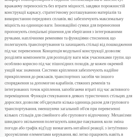
вражаючу переносність без втрати міцності, завдяки порожнистій
конструкції каркасу, стратегічному розташуванню матеріалів та
використанню передових сплавів, які забезпечують максимальну
міцність на одиницю ваги. Інноваційні сумки для перенесення
пропонують спеціальні рішення для зберігання з інтегрованими
ручками, наплічними ременями та функціями стиснення, що
полегшують транспортування та захищають стільці від пошкодження
під час перевезення. Концепція модульної конструкції дозволяє
розділяти компоненти для розподілу ваги між учасниками групи, що
особливо корисно під час пішохідних походів, де кожен окремий
унцій має значення. Системи кріплення забезпечують надійне
прикріплення до рюкзаків, транспортних засобів чи іншого
спорядження за допомогою карабінів, стяжних ременів та
інтегрованих точок кріплення, запобігаючи втраті під час активного
переміщення. Функція стекування в деяких туристичних стільцях для
дорослих дозволяє об'єднувати кілька одиниць разом для групового
транспортування, зменшуючи загальний об’єм при перевезенні
кількох стільців для сімейного або групового відпочинку. Механізми
швидкого звільнення полегшують швидке пакування, коли зміна
погоди або графік від’їзду вимагають негайної реакції, з інтуїтивно
зрозумілими елементами керування, які легко працюють навіть в