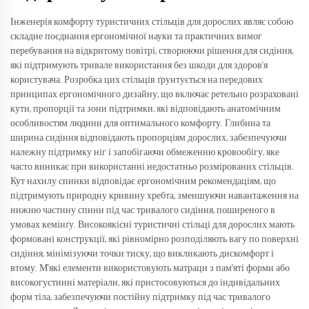
Інженерія комфорту туристичних стільців для дорослих являє собою
складне поєднання ергономічної науки та практичних вимог
перебування на відкритому повітрі, створюючи рішення для сидіння,
які підтримують тривале використання без шкоди для здоров'я
користувача. Розробка цих стільців ґрунтується на передових
принципах ергономічного дизайну, що включає ретельно розраховані
кути, пропорції та зони підтримки, які відповідають анатомічним
особливостям людини для оптимального комфорту. Глибина та
ширина сидіння відповідають пропорціям дорослих, забезпечуючи
належну підтримку ніг і запобігаючи обмеженню кровообігу, яке
часто виникає при використанні недостатньо розмірованих стільців.
Кут нахилу спинки відповідає ергономічним рекомендаціям, що
підтримують природну кривину хребта, зменшуючи навантаження на
нижню частину спини під час тривалого сидіння, поширеного в
умовах кемінґу. Високоякісні туристичні стільці для дорослих мають
формовані конструкції, які рівномірно розподіляють вагу по поверхні
сидіння, мінімізуючи точки тиску, що викликають дискомфорт і
втому. М'які елементи використовують матраци з пам'яті форми або
високогустинні матеріали, які пристосовуються до індивідальних
форм тіла, забезпечуючи постійну підтримку під час тривалого