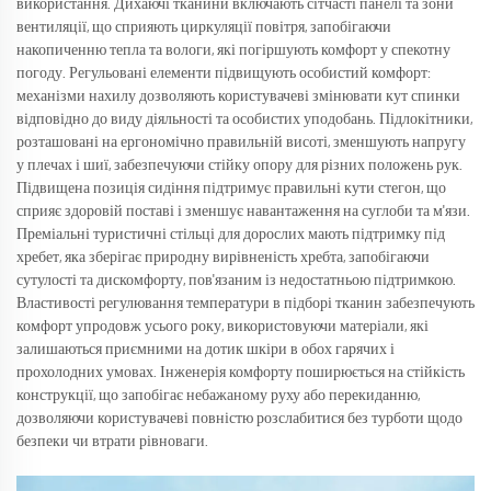
використання. Дихаючі тканини включають сітчасті панелі та зони
вентиляції, що сприяють циркуляції повітря, запобігаючи
накопиченню тепла та вологи, які погіршують комфорт у спекотну
погоду. Регульовані елементи підвищують особистий комфорт:
механізми нахилу дозволяють користувачеві змінювати кут спинки
відповідно до виду діяльності та особистих уподобань. Підлокітники,
розташовані на ергономічно правильній висоті, зменшують напругу
у плечах і шиї, забезпечуючи стійку опору для різних положень рук.
Підвищена позиція сидіння підтримує правильні кути стегон, що
сприяє здоровій поставі і зменшує навантаження на суглоби та м'язи.
Преміальні туристичні стільці для дорослих мають підтримку під
хребет, яка зберігає природну вирівненість хребта, запобігаючи
сутулості та дискомфорту, пов'язаним із недостатньою підтримкою.
Властивості регулювання температури в підборі тканин забезпечують
комфорт упродовж усього року, використовуючи матеріали, які
залишаються приємними на дотик шкіри в обох гарячих і
прохолодних умовах. Інженерія комфорту поширюється на стійкість
конструкції, що запобігає небажаному руху або перекиданню,
дозволяючи користувачеві повністю розслабитися без турботи щодо
безпеки чи втрати рівноваги.