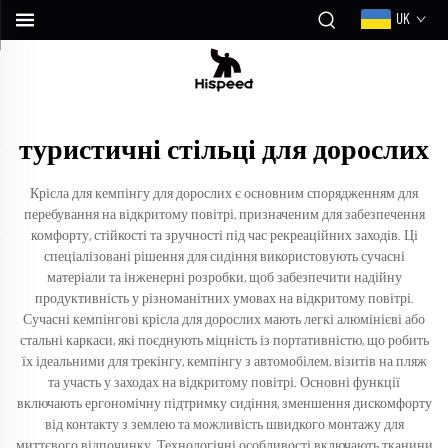
UK
туристичні стільці для дорослих
Крісла для кемпінгу для дорослих є основним спорядженням для
перебування на відкритому повітрі, призначеним для забезпечення
комфорту, стійкості та зручності під час рекреаційних заходів. Ці
спеціалізовані рішення для сидіння використовують сучасні
матеріали та інженерні розробки, щоб забезпечити надійну
продуктивність у різноманітних умовах на відкритому повітрі.
Сучасні кемпінгові крісла для дорослих мають легкі алюмінієві або
стальні каркаси, які поєднують міцність із портативністю, що робить
їх ідеальними для трекінгу, кемпінгу з автомобілем, візитів на пляж
та участь у заходах на відкритому повітрі. Основні функції
включають ергономічну підтримку сидіння, зменшення дискомфорту
від контакту з землею та можливість швидкого монтажу для
миттєвого відпочинку. Технологічні особливості включають тканини