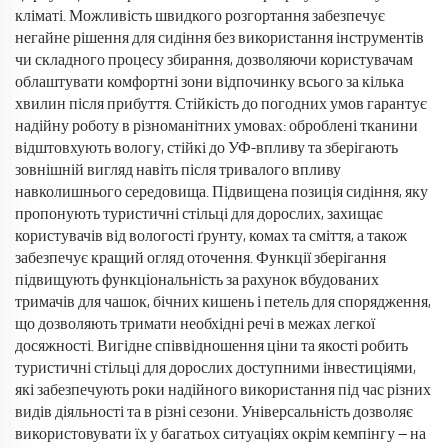
кліматі. Можливість швидкого розгортання забезпечує
негайне рішення для сидіння без використання інструментів
чи складного процесу збирання, дозволяючи користувачам
облаштувати комфортні зони відпочинку всього за кілька
хвилин після прибуття. Стійкість до погодних умов гарантує
надійну роботу в різноманітних умовах: оброблені тканини
відштовхують вологу, стійкі до УФ-впливу та зберігають
зовнішній вигляд навіть після тривалого впливу
навколишнього середовища. Підвищена позиція сидіння, яку
пропонують туристичні стільці для дорослих, захищає
користувачів від вологості ґрунту, комах та сміття, а також
забезпечує кращий огляд оточення. Функції зберігання
підвищують функціональність за рахунок вбудованих
тримачів для чашок, бічних кишень і петель для спорядження,
що дозволяють тримати необхідні речі в межах легкої
досяжності. Вигідне співвідношення ціни та якості робить
туристичні стільці для дорослих доступними інвестиціями,
які забезпечують роки надійного використання під час різних
видів діяльності та в різні сезони. Універсальність дозволяє
використовувати їх у багатьох ситуаціях окрім кемпінгу — на