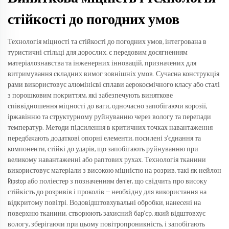
стійкості до погодних умов
Технологія міцності та стійкості до погодних умов, інтегрована в
туристичні стільці для дорослих, є передовим досягненням
матеріалознавства та інженерних інновацій, призначених для
витримування складних вимог зовнішніх умов. Сучасна конструкція
рами використовує алюмінієві сплави аерокосмічного класу або сталі
з порошковим покриттям, які забезпечують виняткове
співвідношення міцності до ваги, одночасно запобігаючи корозії,
іржавінню та структурному руйнуванню через вологу та перепади
температур. Методи підсилення в критичних точках навантаження
передбачають додаткові опорні елементи, посилені з'єднання та
компоненти, стійкі до ударів, що запобігають руйнуванню при
великому навантаженні або раптових рухах. Технологія тканини
використовує матеріали з високою міцністю на розрив, такі як нейлон
Ripstop або поліестер з позначенням denier, що свідчить про високу
стійкість до розривів і проколів — необхідну для використання на
відкритому повітрі. Водовідштовхувальні обробки, нанесені на
поверхню тканини, створюють захисний бар'єр, який відштовхує
вологу, зберігаючи при цьому повітропроникність, і запобігають