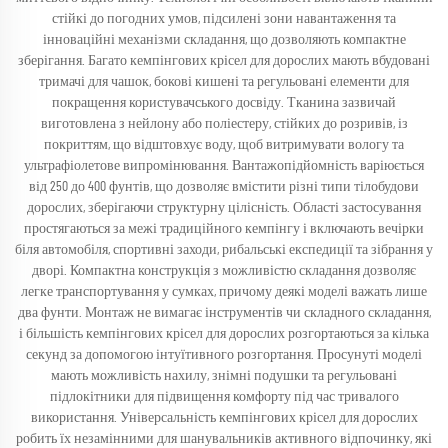
стійкі до погодних умов, підсилені зони навантаження та
інноваційні механізми складання, що дозволяють компактне
зберігання. Багато кемпінгових крісел для дорослих мають вбудовані
тримачі для чашок, бокові кишені та регульовані елементи для
покращення користувачського досвіду. Тканина зазвичай
виготовлена з нейлону або поліестеру, стійких до розривів, із
покриттям, що відштовхує воду, щоб витримувати вологу та
ультрафіолетове випромінювання. Вантажопідйомність варіюється
від 250 до 400 фунтів, що дозволяє вмістити різні типи тілобудови
дорослих, зберігаючи структурну цілісність. Області застосування
простягаються за межі традиційного кемпінгу і включають вечірки
біля автомобіля, спортивні заходи, рибальські експедиції та зібрання у
дворі. Компактна конструкція з можливістю складання дозволяє
легке транспортування у сумках, причому деякі моделі важать лише
два фунти. Монтаж не вимагає інструментів чи складного складання,
і більшість кемпінгових крісел для дорослих розгортаються за кілька
секунд за допомогою інтуїтивного розгортання. Просунуті моделі
мають можливість нахилу, знімні подушки та регульовані
підлокітники для підвищення комфорту під час тривалого
використання. Універсальність кемпінгових крісел для дорослих
робить їх незамінними для шанувальників активного відпочинку, які