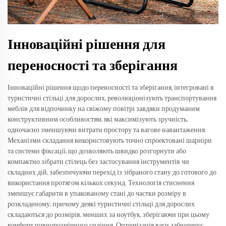
Інноваційні рішення для
переносності та зберігання
Інноваційні рішення щодо переносності та зберігання, інтегровані в
туристичні стільці для дорослих, революціонізують транспортування
меблів для відпочинку на свіжому повітрі завдяки продуманим
конструктивним особливостям, які максимізують зручність,
одночасно зменшуючи витрати простору та вагове навантаження.
Механізми складання використовують точно спроектовані шарніри
та системи фіксації, що дозволяють швидко розгорнути або
компактно зібрати стілець без застосування інструментів чи
складних дій, забезпечуючи перехід із зібраного стану до готового до
використання протягом кількох секунд. Технологія стиснення
зменшує габарити в упакованому стані до частки розміру в
розкладеному, причому деякі туристичні стільці для дорослих
складаються до розмірів, менших за ноутбук, зберігаючи при цьому
комфорт повнорозмірного сидіння. Оптимізація ваги забезпечує