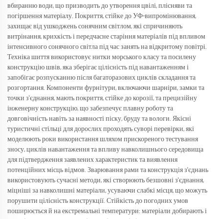
вбиранню води, що призводить до утворення цвілі, плісняви та
погіршення матеріалу. Покриття, стійке до УФ-випромінювання,
захищає від ушкоджень сонячним світлом, які спричиняють
витрінання, крихкість і передчасне старіння матеріалів під впливом
інтенсивного сонячного світла під час занять на відкритому повітрі.
Техніка шиття використовує нитки морського класу та посилену
конструкцію швів, яка зберігає цілісність під навантаженням і
запобігає розпусканню після багаторазових циклів складання та
розгортання. Компоненти фурнітури, включаючи шарніри, замки та
точки з'єднання, мають покриття, стійке до корозії, та прецизійну
інженерну конструкцію, що забезпечує плавну роботу та
довговічність навіть за наявності піску, бруду та вологи. Якісні
туристичні стільці для дорослих проходять суворі перевірки, які
моделюють роки використання шляхом прискореного тестування
зносу, циклів навантаження та впливу навколишнього середовища
для підтвердження заявлених характеристик та виявлення
потенційних місць відмов. Зварювання рами та конструкція з'єднань
використовують сучасні методи, які створюють безшовні з'єднання,
міцніші за навколишні матеріали, усуваючи слабкі місця, що можуть
порушити цілісність конструкції. Стійкість до погодних умов
поширюється й на екстремальні температури: матеріали добирають і