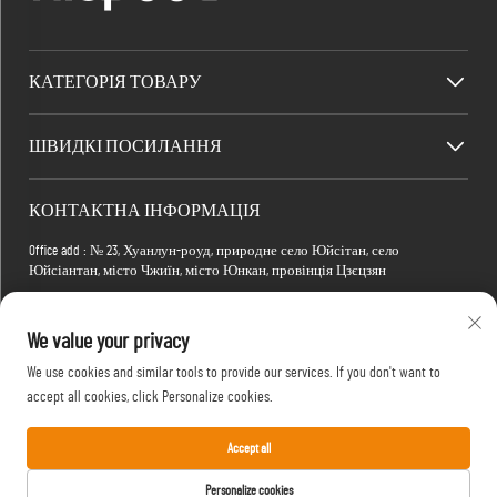
КАТЕГОРІЯ ТОВАРУ
ШВИДКІ ПОСИЛАННЯ
КОНТАКТНА ІНФОРМАЦІЯ
Office add : № 23, Хуанлун-роуд, природне село Юйсітан, село
Юйсіантан, місто Чжиїн, місто Юнкан, провінція Цзєцзян
Factory add : Будівля 2, Електронно-комерційний парк Сяомань, вулиця
Тянма 4-а, №1, район Хонгшань, місто Ухань, провінція Губей, Китай
We value your privacy
Електронна пошта:
[email protected]
We use cookies and similar tools to provide our services. If you don't want to
Телефон:
+86-15088234353
accept all cookies, click Personalize cookies.
Accept all
Авторське право © 2025 Yongkang Yufan Leisure Products Manufacture Co., Ltd. Всі
Personalize cookies