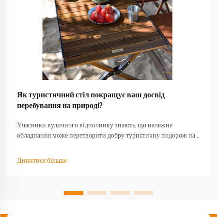
Як туристичний стіл покращує ваш досвід
перебування на природі?
Учасники вуличного відпочинку знають, що належне
обладнання може перетворити добру туристичну подорож на
незабутню пригоду. Серед найменш оцінених предметів
спорядження — якісний туристичний стіл, який стає основою
Дивитися більше
для безлічі активностей на свіжому повітрі...