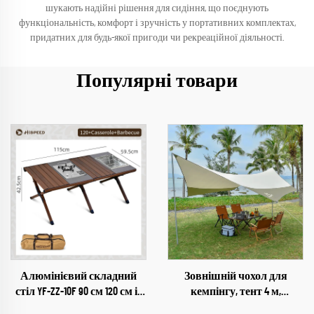
шукають надійні рішення для сидіння, що поєднують
функціональність, комфорт і зручність у портативних комплектах,
придатних для будь-якої пригоди чи рекреаційної діяльності.
Популярні товари
Алюмінієвий складний
Зовнішній чохол для
стіл YF-ZZ-10F 90 см 120 см із
кемпінгу, тент 4 м,
піччю та грилем
великий, 420D оксфорд,