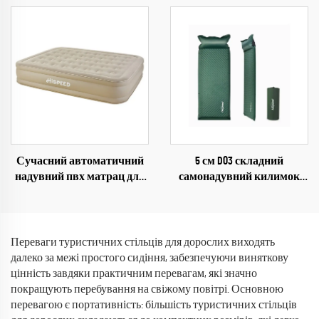
водонепроникний,
складний, дощовий намет
із сталевими стійками
Сучасний автоматичний
5 см D03 складний
надувний пвх матрац для
самонадувний килимок
кузова вантажівки, 40 см,
для кемпінгу, ущільнена
складний одно- або
надувна матрац для сну на
двомісний ліжко для
свіжому повітрі, у вітальні,
використання на свіжому
парку
Переваги туристичних стільців для дорослих виходять
повітрі, у вітальні або
далеко за межі простого сидіння, забезпечуючи виняткову
парку
цінність завдяки практичним перевагам, які значно
покращують перебування на свіжому повітрі. Основною
перевагою є портативність: більшість туристичних стільців