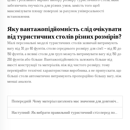
цілях і розгляньте варіант вибору розміру туристичного стола, який
забезпечить гнучкість для різних умов, замість того щоб
максимізувати площу поверхні за рахунок універсальності
встановлення.
Яку вантажопідйомність слід очікувати
від туристичних столів різних розмірів?
Малі персональні моделі туристичних столів зазвичай витримують
вагу від 30 до 60 фунтів, столи середнього розміру для сім'ї — від 80 до
150 фунтів, а великі столи для груп можуть витримувати вагу від 150 до
250 фунтів або більше. Вантажопідйомність залежить більше від
якості конструкції та матеріалів, ніж від чистого розміру, тому
перевіряйте технічні характеристики виробника, а не припускати, що
більші столи автоматично витримують пропорційно більшу вагу, ніж
менші аналоги.
Попередній :
Чому матеріал шезлонга має значення для довговічності?
Наступний :
Як вибрати правильний туристичний стіл перед покупкою?