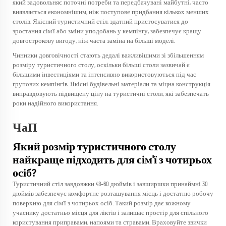
який задовольняє поточні потреби та передбачувані майбутні, часто
виявляється економнішим, ніж поступове придбання кількох менших
столів. Якісний туристичний стіл, здатний пристосуватися до
зростання сім'ї або зміни уподобань у кемпінгу, забезпечує кращу
довгострокову вигоду, ніж часта заміна на більші моделі.
Чинники довговічності стають дедалі важливішими зі збільшенням
розміру туристичного столу, оскільки більші столи зазвичай є
більшими інвестиціями та інтенсивно використовуються під час
групових кемпінгів. Якісні будівельні матеріали та міцна конструкція
виправдовують підвищену ціну на туристичні столи, які забезпечать
роки надійного використання.
ЧаП
Який розмір туристичного столу
найкраще підходить для сім'ї з чотирьох
осіб?
Туристичний стіл завдовжки 48–60 дюймів і завширшки принаймні 30
дюймів забезпечує комфортне розташування місць і достатню робочу
поверхню для сім'ї з чотирьох осіб. Такий розмір дає кожному
учаснику достатньо місця для ліктів і залишає простір для спільного
користування приправами, напоями та стравами. Враховуйте звички