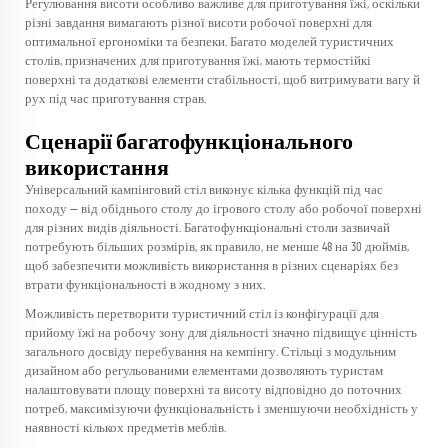
Регулювання висоти особливо важливе для приготування їжі, оскільки
різні завдання вимагають різної висоти робочої поверхні для
оптимальної ергономіки та безпеки. Багато моделей туристичних
столів, призначених для приготування їжі, мають термостійкі
поверхні та додаткові елементи стабільності, щоб витримувати вагу й
рух під час приготування страв.
Сценарії багатофункціонального
використання
Універсальний
кампінговий стіл
виконує кілька функцій під час
походу — від обіднього столу до ігрового столу або робочої поверхні
для різних видів діяльності. Багатофункціональні столи зазвичай
потребують більших розмірів, як правило, не менше 48 на 30 дюймів,
щоб забезпечити можливість використання в різних сценаріях без
втрати функціональності в жодному з них.
Можливість перетворити туристичний стіл із конфігурації для
прийому їжі на робочу зону для діяльності значно підвищує цінність
загального досвіду перебування на кемпінгу. Стільці з модульним
дизайном або регульованими елементами дозволяють туристам
налаштовувати площу поверхні та висоту відповідно до поточних
потреб, максимізуючи функціональність і зменшуючи необхідність у
наявності кількох предметів меблів.