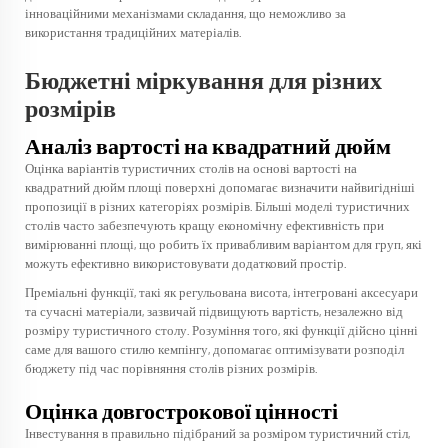
інноваційними механізмами складання, що неможливо за
використання традиційних матеріалів.
Бюджетні міркування для різних
розмірів
Аналіз вартості на квадратний дюйм
Оцінка варіантів туристичних столів на основі вартості на
квадратний дюйм площі поверхні допомагає визначити найвигідніші
пропозиції в різних категоріях розмірів. Більші моделі туристичних
столів часто забезпечують кращу економічну ефективність при
вимірюванні площі, що робить їх привабливим варіантом для груп, які
можуть ефективно використовувати додатковий простір.
Преміальні функції, такі як регульована висота, інтегровані аксесуари
та сучасні матеріали, зазвичай підвищують вартість, незалежно від
розміру туристичного столу. Розуміння того, які функції дійсно цінні
саме для вашого стилю кемпінгу, допомагає оптимізувати розподіл
бюджету під час порівняння столів різних розмірів.
Оцінка довгострокової цінності
Інвестування в правильно підібраний за розміром туристичний стіл,