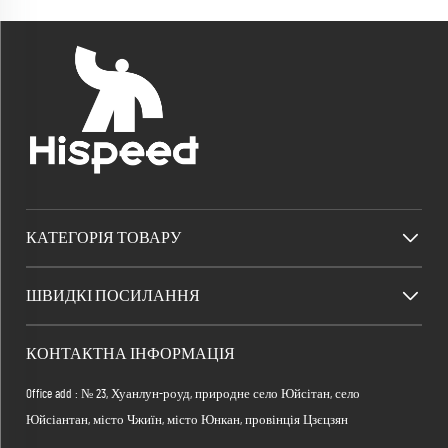
КАТЕГОРІЯ ТОВАРУ
ШВИДКІ ПОСИЛАННЯ
КОНТАКТНА ІНФОРМАЦІЯ
Office add : № 23, Хуанлун-роуд, природне село Юйсітан, село
Юйсіантан, місто Чжиїн, місто Юнкан, провінція Цзєцзян