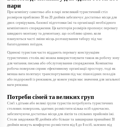
пари
При кемпінгу самотньо або в парі невеликий туристичний стіл
розміром приблизно 30 на 20 дюймів забезпечує достатньо місця для
двох сервірувань, базової підготовки їжі та організації необхідного
кемпінгового спорядження. Ця категорія розмірів пропонує перевагу
швидкого монтажу та демонтажу, що особливо цінно, коли
плануються часті зміни місць розташування табору під час
багатоденних поїздок.
Одинокі туристам часто віддають перевагу конструкціям
туристичних столів, які можна використовувати також як робочу зону
для читання, письма або обслуговування спорядження. Компактна
робоча поверхня сприяє ефективному організації простору, тоді як
менша вага полегшує транспортування під час пішохідних походів
або подорожей із рюкзаком, де кожен унція має значення для загальної
ваги рюкзака.
Потреби сімей та великих груп
Сім'ї з дітьми або великі групи туристів потребують туристичних
столових поверхонь, здатних розмістити кілька осіб одночасно,
забезпечуючи достатньо місця для ліктів та спільних прийомів їжі.
Столи завдовжки 60 дюймів або більше та завширшки принаймні 30
дюймів можуть комфортно розмістити від 6 до 8 осіб, залежно від