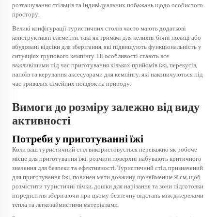
розташування стільців та індивідуальних побажань щодо особистого
простору.
Великі конфігурації туристичних столів часто мають додаткові
конструктивні елементи, такі як тримачі для келихів, бічні полиці або
вбудовані відсіки для зберігання, які підвищують функціональність у
ситуаціях групового кемпінгу. Ці особливості стають все
важливішими під час приготування кількох прийомів їжі, перекусів,
напоїв та керування аксесуарами для кемпінгу, які накопичуються під
час тривалих сімейних поїздок на природу.
Вимоги до розміру залежно від виду
активності
Потреби у приготуванні їжі
Коли ваш туристичний стіл використовується переважно як робоче
місце для приготування їжі, розміри поверхні набувають критичного
значення для безпеки та ефективності. Туристичний стіл, призначений
для приготування їжі, повинен мати довжину щонайменше 91 см, щоб
розмістити туристичні пічки, дошки для нарізання та зони підготовки
інгредієнтів, зберігаючи при цьому безпечну відстань між джерелами
тепла та легкозаймистими матеріалами.