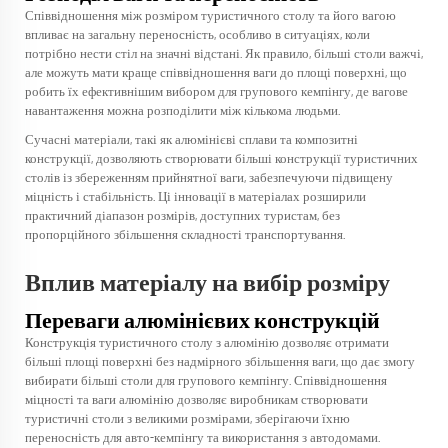
Співвідношення між розміром туристичного столу та його вагою
впливає на загальну переносність, особливо в ситуаціях, коли
потрібно нести стіл на значні відстані. Як правило, більші столи важчі,
але можуть мати краще співвідношення ваги до площі поверхні, що
робить їх ефективнішим вибором для групового кемпінгу, де вагове
навантаження можна розподілити між кількома людьми.
Сучасні матеріали, такі як алюмінієві сплави та композитні
конструкції, дозволяють створювати більші конструкції туристичних
столів із збереженням прийнятної ваги, забезпечуючи підвищену
міцність і стабільність. Ці інновації в матеріалах розширили
практичний діапазон розмірів, доступних туристам, без
пропорційного збільшення складності транспортування.
Вплив матеріалу на вибір розміру
Переваги алюмінієвих конструкцій
Конструкція туристичного столу з алюмінію дозволяє отримати
більші площі поверхні без надмірного збільшення ваги, що дає змогу
вибирати більші столи для групового кемпінгу. Співвідношення
міцності та ваги алюмінію дозволяє виробникам створювати
туристичні столи з великими розмірами, зберігаючи їхню
переносність для авто-кемпінгу та використання з автодомами.