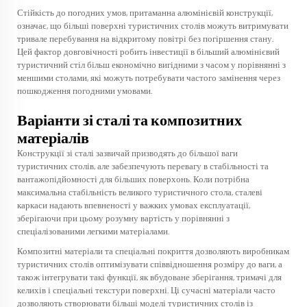
Стійкість до погодних умов, притаманна алюмінієвій конструкції,
означає, що більші поверхні туристичних столів можуть витримувати
тривале перебування на відкритому повітрі без погіршення стану.
Цей фактор довговічності робить інвестиції в більший алюмінієвий
туристичний стіл більш економічно вигідними з часом у порівнянні з
меншими столами, які можуть потребувати частого замінення через
пошкодження погодними умовами.
Варіанти зі сталі та композитних
матеріалів
Конструкції зі сталі зазвичай призводять до більшої ваги
туристичних столів, але забезпечують перевагу в стабільності та
вантажопідйомності для більших поверхонь. Коли потрібна
максимальна стабільність великого туристичного стола, сталеві
каркаси надають впевненості у важких умовах експлуатації,
зберігаючи при цьому розумну вартість у порівнянні з
спеціалізованими легкими матеріалами.
Композитні матеріали та спеціальні покриття дозволяють виробникам
туристичних столів оптимізувати співвідношення розміру до ваги, а
також інтегрувати такі функції, як вбудоване зберігання, тримачі для
келихів і спеціальні текстури поверхні. Ці сучасні матеріали часто
дозволяють створювати більші моделі туристичних столів із