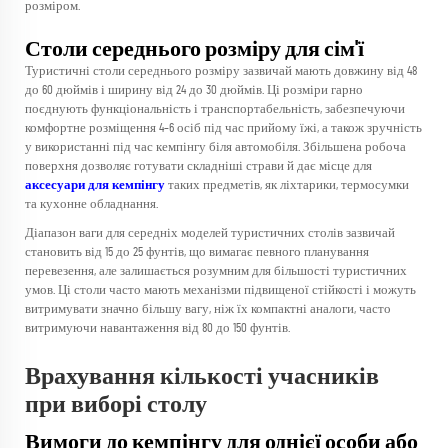
розміром.
Столи середнього розміру для сім'ї
Туристичні столи середнього розміру зазвичай мають довжину від 48
до 60 дюймів і ширину від 24 до 30 дюймів. Ці розміри гарно
поєднують функціональність і транспортабельність, забезпечуючи
комфортне розміщення 4–6 осіб під час прийому їжі, а також зручність
у використанні під час кемпінгу біля автомобіля. Збільшена робоча
поверхня дозволяє готувати складніші страви й дає місце для
аксесуари для кемпінгу
таких предметів, як ліхтарики, термосумки
та кухонне обладнання.
Діапазон ваги для середніх моделей туристичних столів зазвичай
становить від 15 до 25 фунтів, що вимагає певного планування
перевезення, але залишається розумним для більшості туристичних
умов. Ці столи часто мають механізми підвищеної стійкості і можуть
витримувати значно більшу вагу, ніж їх компактні аналоги, часто
витримуючи навантаження від 80 до 150 фунтів.
Врахування кількості учасників
при виборі столу
Вимоги до кемпінгу для однієї особи або