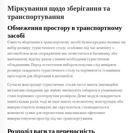
Міркування щодо зберігання та
транспортування
Обмеження простору в транспортному
засобі
Ємність зберігання в транспортному засобі безпосередньо впливає на
вибір розміру туристичного столу, особливо під час кемпінгу з
автомобілем, коли спорядження має поміститися в багажнику або
вантажному відсіку разом з іншим необхідним туристичним
обладнанням. Перед остаточним вибором покупки слід виміряти
розміри складеного туристичного столу та порівняти їх із наявним
простором для зберігання в автомобілі.
Сучасні конструкції туристичних столів часто мають інноваційні
механізми складання, що значно зменшують габарити в упакованому
стані порівняно з розгорнутим розміром. Деякі моделі складаються
навпіл кілька разів, тоді як інші мають телескопічну конструкцію або
використовують поверхні, які скручуються, і поміщаються в
компактні сумки для перенесення, максимально ефективно
використовуючи простір під час транспортування.
Розподіл ваги та переносність