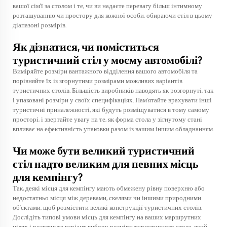
вашої сім'ї за столом і те, чи ви надаєте перевагу більш інтимному
розташуванню чи простору для кожної особи, обираючи стіл в цьому
діапазоні розмірів.
Як дізнатися, чи поміститься
туристичний стіл у моєму автомобілі?
Виміряйте розміри вантажного відділення вашого автомобіля та
порівняйте їх із згорнутими розмірами можливих варіантів
туристичних столів. Більшість виробників наводять як розгорнуті, так
і упаковані розміри у своїх специфікаціях. Пам'ятайте врахувати інші
туристичні приналежності, які будуть розміщуватися в тому самому
просторі, і звертайте увагу на те, як форма стола у зігнутому стані
впливає на ефективність упаковки разом із вашим іншим обладнанням.
Чи може бути великий туристичний
стіл надто великим для певних місць
для кемпінгу?
Так, деякі місця для кемпінгу мають обмежену рівну поверхню або
недостатньо місця між деревами, скелями чи іншими природними
об’єктами, щоб розмістити великі конструкції туристичних столів.
Дослідіть типові умови місць для кемпінгу на ваших маршрутних