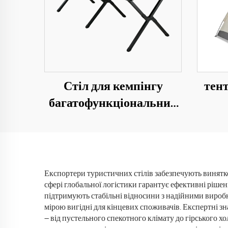
Стіл для кемпінгу
тент
багатофункціональний
портативний додатково
великий 1,5 м стіл із
вод
профільованої сталі
кемп
кавовий стіл
Експортери туристичних стілів забезпечують винятк
сфері глобальної логістики гарантує ефективні рішенн
підтримують стабільні відносини з надійними виробн
мірою вигідні для кінцевих споживачів. Експертні зн
— від пустельного спекотного клімату до гірського хо