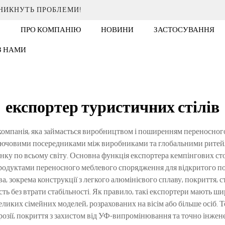
ИНИКНУТЬ ПРОБЛЕМИ!
ПРО КОМПАНІЮ
НОВИНИ
ЗАСТОСУВАННЯ
 З НАМИ
експортер туристичних стілів
 компанія, яка займається виробництвом і поширенням переносног
лючовими посередниками між виробниками та глобальними ритей
у по всьому світу. Основна функція експортера кемпінгових столів 
продуктами переносного меблевого спорядження для відкритого по
, зокрема конструкції з легкого алюмінієвого сплаву, покриття, ст
ь без втрати стабільності. Як правило, такі експортери мають ш
великих сімейних моделей, розрахованих на вісім або більше осіб. 
орозії, покриття з захистом від УФ-випромінювання та точно інже