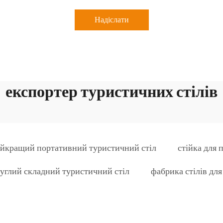
Надіслати
експортер туристичних стілів
йкращий портативний туристичний стіл
стійка для 
углий складний туристичний стіл
фабрика стілів для