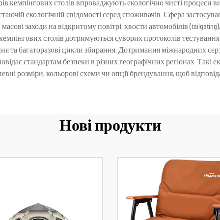
ерів кемпінгових столів впроваджують екологічно чисті процеси 
стаючій екологічній свідомості серед споживачів. Сфера застосу
масові заходи на відкритому повітрі, хвости автомобілів (tailgatin
 кемпінгових столів дотримуються суворих протоколів тестування
ння та багаторазові цикли збирання. Дотримання міжнародних сер
овідає стандартам безпеки в різних географічних регіонах. Такі е
вні розміри, кольорові схеми чи опції брендування, щоб відповід
Нові продукти