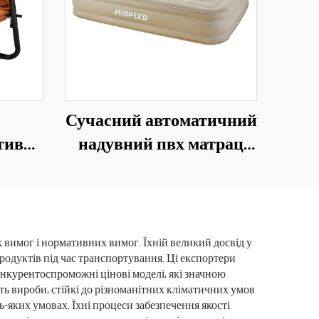
Сучасний автоматичний
тивне
надувний пвх матрац
о
для кузова вантажівки,
 Пляж
40 см, складний одно-
ісло
або двомісний ліжко для
використання на
вимог і нормативних вимог. Їхній великий досвід у
продуктів під час транспортування. Ці експортери
свіжому повітрі, у
онкурентоспроможні цінові моделі, які значною
вітальні або парку
ть вироби, стійкі до різноманітних кліматичних умов
ь-яких умовах. Їхні процеси забезпечення якості