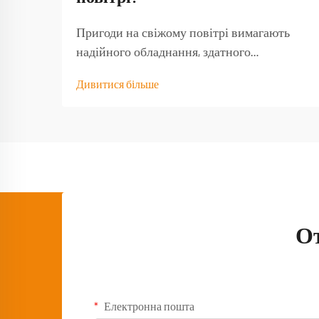
Пригоди на свіжому повітрі вимагають
надійного обладнання, здатного
витримати навантаження від природних
Дивитися більше
умов і забезпечити функціональність тоді,
коли воно найбільше потрібне. Якісний
туристичний стіл стає основою будь-якого
успішного досвіду на природі,
перетворюючи базовий кемпінг...
О
Електронна пошта