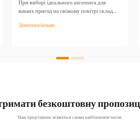
При виборі ідеального шезлонга для
ваших пригод на свіжому повітрі склад
матеріалу є найважливішим чинником, що
Дивитися більше
визначає довготривалу міцність і
експлуатаційні характеристики. Жорстке
прибережне середовище ставить перед
собою унікальні виклики, які можуть
швидко зруйнувати...
тримати безкоштовну пропозиц
Наш представник зв'яжеться з вами найближчим часом.