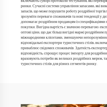
включають суворі протоколи тестування, які перевір
ринки. Сучасні системи управління запасами, які вик
запасів, що може порушити роботу роздрібної торгів
зрозуміти переваги споживачів та нові тенденції у д
допомагає роздрібним продавцям із специфікаціями п
покупки. Вигідна вартість є значною перевагою: ек
оптові ціни, що дає більш вигідні маржі роздрібним
міжнародними клієнтами, зменшуючи непорозуміння т
відповідальні експортери туристичних стілів, включа
приваблює свідомих споживачів. Здатність експортер
відповідність, спрощує процес імпорту для роздрібни
враховують потреби як великих роздрібних мереж, та
туристичних стілів для різних сегментів ринку.