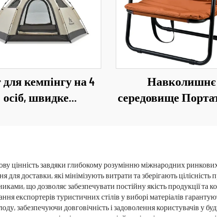
 для кемпінгу на 4
Навколишнє
осіб, швидке
середовище Порта
розгортання,
складне крісл
онепроникний, для
Алюмінієве крісло
інгу на відкритому
Похід Кемпінг Кр
повітрі
ову цінність завдяки глибокому розумінню міжнародних ринкових 
я для доставки, які мінімізують витрати та зберігають цілісність 
иками, що дозволяє забезпечувати постійну якість продукції та к
ання експортерів туристичних стілів у виборі матеріалів гарантую
лоду, забезпечуючи довговічність і задоволення користувачів у буд