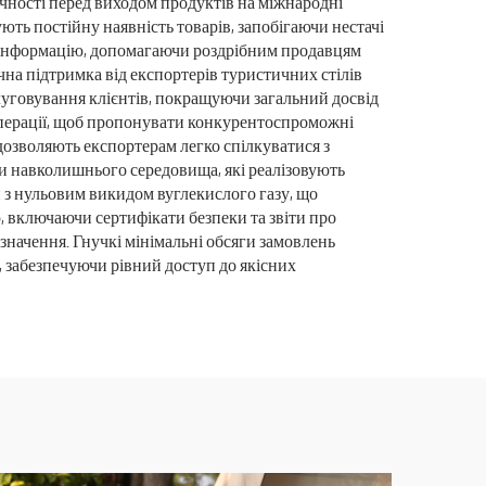
ічності перед виходом продуктів на міжнародні
ють постійну наявність товарів, запобігаючи нестачі
ву інформацію, допомагаючи роздрібним продавцям
чна підтримка від експортерів туристичних стілів
луговування клієнтів, покращуючи загальний досвід
 операції, щоб пропонувати конкурентоспроможні
дозволяють експортерам легко спілкуватися з
и навколишнього середовища, які реалізовують
и з нульовим викидом вуглекислого газу, що
 включаючи сертифікати безпеки та звіти про
значення. Гнучкі мінімальні обсяги замовлень
 забезпечуючи рівний доступ до якісних