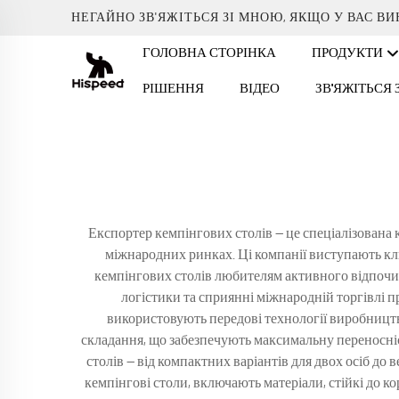
НЕГАЙНО ЗВ'ЯЖІТЬСЯ ЗІ МНОЮ, ЯКЩО У ВАС В
ГОЛОВНА СТОРІНКА
ПРОДУКТИ
РІШЕННЯ
ВІДЕО
ЗВ'ЯЖІТЬСЯ
Експортер кемпінгових столів — це спеціалізована
міжнародних ринках. Ці компанії виступають к
кемпінгових столів любителям активного відпочинк
логістики та сприянні міжнародній торгівлі 
використовують передові технології виробництва
складання, що забезпечують максимальну переносніст
столів — від компактних варіантів для двох осіб до 
кемпінгові столи, включають матеріали, стійкі до к