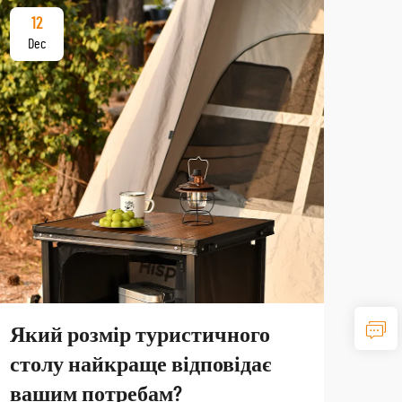
12
17
Dec
De
Який розмір туристичного
Як
столу найкраще відповідає
тур
вашим потребам?
по