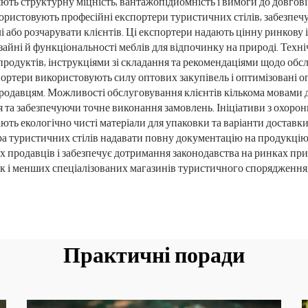
яють структурну міцність, вантажопідйомність і вимоги до довгов
ористовують професійні експортери туристичних стілів, забезпечу
лі або розчарувати клієнтів. Ці експортери надають цінну ринко
изайні й функціональності меблів для відпочинку на природі. Техні
родуктів, інструкціями зі складання та рекомендаціями щодо обс
спортери використовують силу оптових закупівель і оптимізовані
 продавцям. Можливості обслуговування клієнтів кількома мовами 
а забезпечуючи точне виконання замовлень. Ініціативи з охорон
ють екологічно чисті матеріали для упаковки та варіанти доставк
а туристичних стілів надавати повну документацію на продукцію,
х продавців і забезпечує дотримання законодавства на ринках при
к і менших спеціалізованих магазинів туристичного спорядження,
Практичні поради