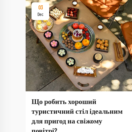
03
Dec
Що робить хороший
туристичний стіл ідеальним
для пригод на свіжому
повітрі?