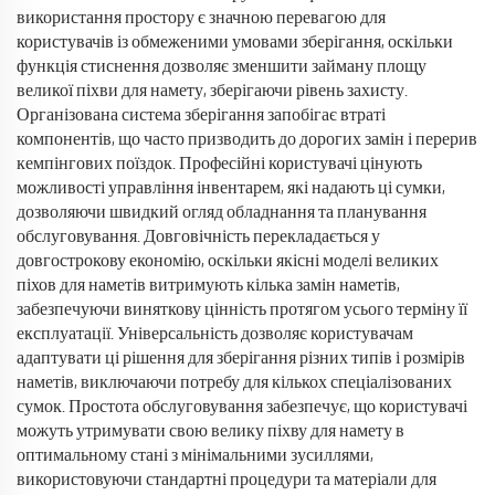
використання простору є значною перевагою для
користувачів із обмеженими умовами зберігання, оскільки
функція стиснення дозволяє зменшити займану площу
великої піхви для намету, зберігаючи рівень захисту.
Організована система зберігання запобігає втраті
компонентів, що часто призводить до дорогих замін і перерив
кемпінгових поїздок. Професійні користувачі цінують
можливості управління інвентарем, які надають ці сумки,
дозволяючи швидкий огляд обладнання та планування
обслуговування. Довговічність перекладається у
довгострокову економію, оскільки якісні моделі великих
піхов для наметів витримують кілька замін наметів,
забезпечуючи виняткову цінність протягом усього терміну її
експлуатації. Універсальність дозволяє користувачам
адаптувати ці рішення для зберігання різних типів і розмірів
наметів, виключаючи потребу для кількох спеціалізованих
сумок. Простота обслуговування забезпечує, що користувачі
можуть утримувати свою велику піхву для намету в
оптимальному стані з мінімальними зусиллями,
використовуючи стандартні процедури та матеріали для