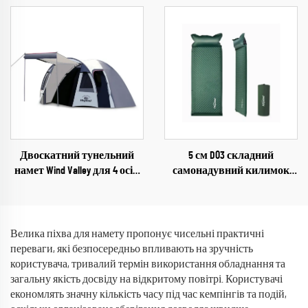
намет для зими
Двоскатний тунельний
5 см D03 складний
намет Wind Valley для 4 осіб,
самонадувний килимок
ультралегкий
для кемпінгу, ущільнена
водонепроникний намет
надувна матрац для сну на
для глемпінгу
свіжому повітрі, у вітальні,
парку
Велика піхва для намету пропонує чисельні практичні
переваги, які безпосередньо впливають на зручність
користувача, тривалий термін використання обладнання та
загальну якість досвіду на відкритому повітрі. Користувачі
економлять значну кількість часу під час кемпінгів та подій,