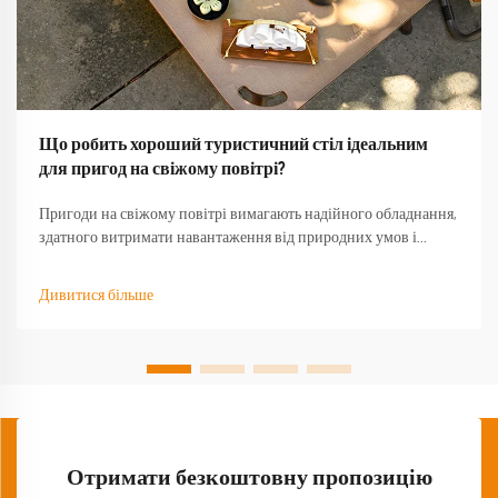
Що робить хороший туристичний стіл ідеальним
для пригод на свіжому повітрі?
Пригоди на свіжому повітрі вимагають надійного обладнання,
здатного витримати навантаження від природних умов і
забезпечити функціональність тоді, коли воно найбільше
потрібне. Якісний туристичний стіл стає основою будь-якого
Дивитися більше
успішного досвіду на природі, перетворюючи базовий
кемпінг...
Отримати безкоштовну пропозицію