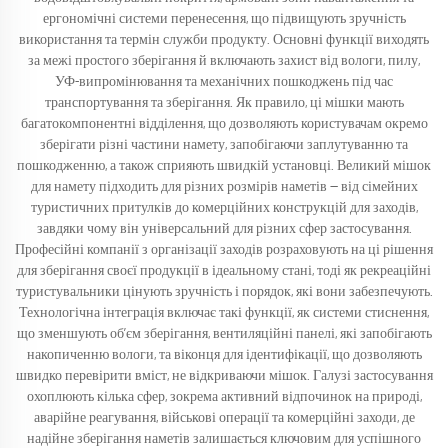
ергономічні системи перенесення, що підвищують зручність
використання та термін служби продукту. Основні функції виходять
за межі простого зберігання й включають захист від вологи, пилу,
УФ-випромінювання та механічних пошкоджень під час
транспортування та зберігання. Як правило, ці мішки мають
багатокомпонентні відділення, що дозволяють користувачам окремо
зберігати різні частини намету, запобігаючи заплутуванню та
пошкодженню, а також сприяють швидкій установці. Великий мішок
для намету підходить для різних розмірів наметів — від сімейних
туристичних притулків до комерційних конструкцій для заходів,
завдяки чому він універсальний для різних сфер застосування.
Професійні компанії з організації заходів розраховують на ці рішення
для зберігання своєї продукції в ідеальному стані, тоді як рекреаційні
туристувальники цінують зручність і порядок, які вони забезпечують.
Технологічна інтеграція включає такі функції, як системи стиснення,
що зменшують об’єм зберігання, вентиляційні панелі, які запобігають
накопиченню вологи, та віконця для ідентифікації, що дозволяють
швидко перевірити вміст, не відкриваючи мішок. Галузі застосування
охоплюють кілька сфер, зокрема активний відпочинок на природі,
аварійне реагування, військові операції та комерційні заходи, де
надійне зберігання наметів залишається ключовим для успішного