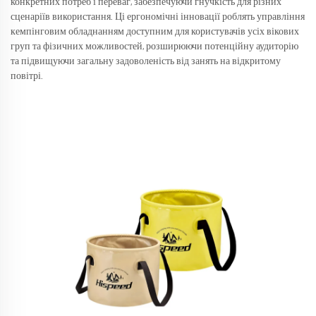
конкретних потреб і переваг, забезпечуючи гнучкість для різних
сценаріїв використання. Ці ергономічні інновації роблять управління
кемпінговим обладнанням доступним для користувачів усіх вікових
груп та фізичних можливостей, розширюючи потенційну аудиторію
та підвищуючи загальну задоволеність від занять на відкритому
повітрі.