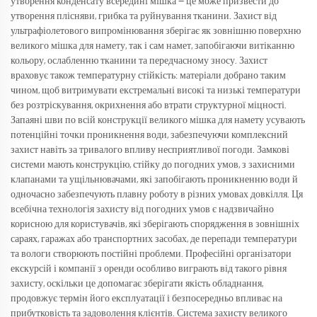
утворення конденсату всередині мішка — це може призвести до
утворення плісняви, грибка та руйнування тканини. Захист від
ультрафіолетового випромінювання зберігає як зовнішню поверхню
великого мішка для намету, так і сам намет, запобігаючи витіканню
кольору, ослабленню тканини та передчасному зносу. Захист
враховує також температурну стійкість: матеріали добрано таким
чином, щоб витримувати екстремальні високі та низькі температури
без розтріскування, окрихнення або втрати структурної міцності.
Запаяні шви по всій конструкції великого мішка для намету усувають
потенційні точки проникнення води, забезпечуючи комплексний
захист навіть за тривалого впливу несприятливої погоди. Замкові
системи мають конструкцію, стійку до погодних умов, з захисними
клапанами та ущільнювачами, які запобігають проникненню води й
одночасно забезпечують плавну роботу в різних умовах довкілля. Ця
всебічна технологія захисту від погодних умов є надзвичайно
корисною для користувачів, які зберігають спорядження в зовнішніх
сараях, гаражах або транспортних засобах, де перепади температури
та вологи створюють постійні проблеми. Професійні організатори
екскурсій і компанії з оренди особливо виграють від такого рівня
захисту, оскільки це допомагає зберігати якість обладнання,
продовжує термін його експлуатації і безпосередньо впливає на
прибутковість та задоволення клієнтів. Система захисту великого