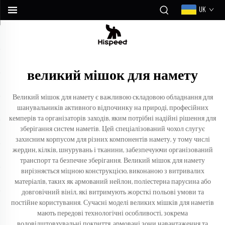
UK
великий мішок для намету
Великий мішок для намету є важливою складовою обладнання для
шанувальників активного відпочинку на природі, професійних
кемперів та організаторів заходів, яким потрібні надійні рішення для
зберігання систем наметів. Цей спеціалізований чохол слугує
захисним корпусом для різних компонентів намету, у тому числі
жердин, кілків, шнурувань і тканини, забезпечуючи організований
транспорт та безпечне зберігання. Великий мішок для намету
вирізняється міцною конструкцією, виконаною з витривалих
матеріалів, таких як армований нейлон, поліестерна парусина або
довговічний вініл, які витримують жорсткі польові умови та
постійне користування. Сучасні моделі великих мішків для наметів
мають передові технологічні особливості, зокрема
водовідштовхувальні покриття, армовані зони навантаження та