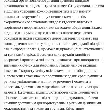
оскільки організоване зберігання дозволяє швидше
встановлювати та демонтувати намет. Струкрована система
відділень усередині кожної великої піхви для намету
виключає незручний пошук певних компонентів,
скорочуючи час встановлення до п'ятдесяти відсотків
порівняно з неорганізованими методами зберігання. Захист
від погодних умов є ще однією важливою перевагою,
оскільки ці піхви захищають дорогі матеріали намету від
пошкодження вологи, утворення цвілі та деградації під дією
УФ-випромінювання, що може підірвати цілісність тканини
за тривалий період. Посилена конструкція запобігає
розривам і проколам, які часто виникають при використанні
звичайних сумок для зберігання, і таким чином захищає
інвестиції користувачів у якісне кемпінгове обладнання.
Перевезення стає значно простішим завдяки ергономічним
ручкам, ущільненим наплічним ременям і моделям із
колесами, доступними у преміальних великих піхвах для
наметів. Ці функції підвищують мобільність і зменшують
фізичне навантаження під час транспортування, роблячи
кемпінг доступним для користувачів із різними фізичними
можливостями та віковими групами. Ефективне