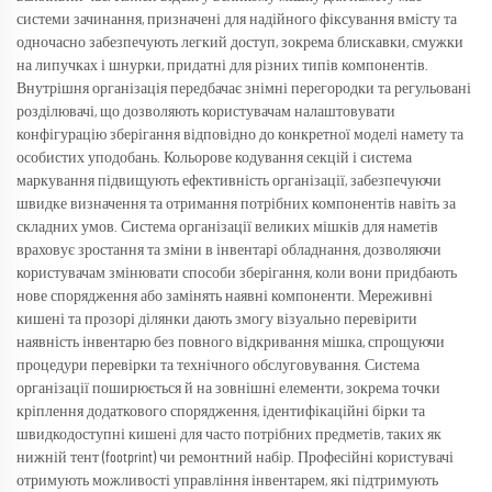
системи зачинання, призначені для надійного фіксування вмісту та
одночасно забезпечують легкий доступ, зокрема блискавки, смужки
на липучках і шнурки, придатні для різних типів компонентів.
Внутрішня організація передбачає знімні перегородки та регульовані
розділювачі, що дозволяють користувачам налаштовувати
конфігурацію зберігання відповідно до конкретної моделі намету та
особистих уподобань. Кольорове кодування секцій і система
маркування підвищують ефективність організації, забезпечуючи
швидке визначення та отримання потрібних компонентів навіть за
складних умов. Система організації великих мішків для наметів
враховує зростання та зміни в інвентарі обладнання, дозволяючи
користувачам змінювати способи зберігання, коли вони придбають
нове спорядження або замінять наявні компоненти. Мереживні
кишені та прозорі ділянки дають змогу візуально перевірити
наявність інвентарю без повного відкривання мішка, спрощуючи
процедури перевірки та технічного обслуговування. Система
організації поширюється й на зовнішні елементи, зокрема точки
кріплення додаткового спорядження, ідентифікаційні бірки та
швидкодоступні кишені для часто потрібних предметів, таких як
нижній тент (footprint) чи ремонтний набір. Професійні користувачі
отримують можливості управління інвентарем, які підтримують