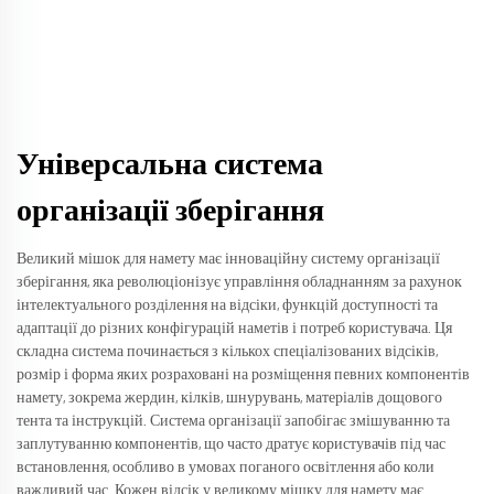
Універсальна система
організації зберігання
Великий мішок для намету має інноваційну систему організації
зберігання, яка революціонізує управління обладнанням за рахунок
інтелектуального розділення на відсіки, функцій доступності та
адаптації до різних конфігурацій наметів і потреб користувача. Ця
складна система починається з кількох спеціалізованих відсіків,
розмір і форма яких розраховані на розміщення певних компонентів
намету, зокрема жердин, кілків, шнурувань, матеріалів дощового
тента та інструкцій. Система організації запобігає змішуванню та
заплутуванню компонентів, що часто дратує користувачів під час
встановлення, особливо в умовах поганого освітлення або коли
важливий час. Кожен відсік у великому мішку для намету має