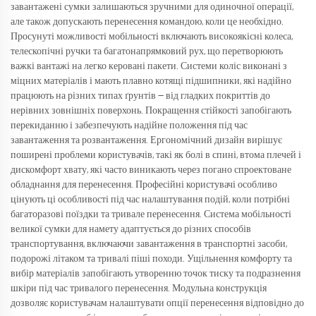
завантажені сумки залишаються зручними для одиночної операції,
але також допускають перенесення командою, коли це необхідно.
Просунуті можливості мобільності включають високоякісні колеса,
телескопічні ручки та багатонапрямковий рух, що перетворюють
важкі вантажі на легко керовані пакети. Системи коліс виконані з
міцних матеріалів і мають плавно котящі підшипники, які надійно
працюють на різних типах ґрунтів — від гладких покриттів до
нерівних зовнішніх поверхонь. Покращення стійкості запобігають
перекиданню і забезпечують надійне положення під час
завантаження та розвантаження. Ергономічний дизайн вирішує
поширені проблеми користувачів, такі як болі в спині, втома плечей і
дискомфорт хвату, які часто виникають через погано спроектоване
обладнання для перенесення. Професійні користувачі особливо
цінують ці особливості під час налаштування подій, коли потрібні
багаторазові поїздки та тривале перенесення. Система мобільності
великої сумки для намету адаптується до різних способів
транспортування, включаючи завантаження в транспортні засоби,
подорожі літаком та тривалі піші походи. Ущільнення комфорту та
вибір матеріалів запобігають утворенню точок тиску та подразнення
шкіри під час тривалого перенесення. Модульна конструкція
дозволяє користувачам налаштувати опції перенесення відповідно до