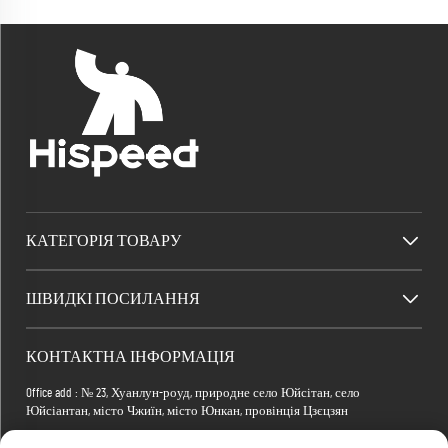
КАТЕГОРІЯ ТОВАРУ
ШВИДКІ ПОСИЛАННЯ
КОНТАКТНА ІНФОРМАЦІЯ
Office add : № 23, Хуанлун-роуд, природне село Юйсітан, село
Юйсіантан, місто Чжиїн, місто Юнкан, провінція Цзєцзян
Factory add : Будівля 2, Електронно-комерційний парк Сяомань, вулиця