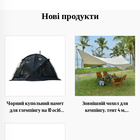
Нові продукти
Чорний купольний намет
Зовнішній чохол для
для глемпінгу на 10 осіб
кемпінгу, тент 4 м,
PU3000 мм, туристичний
великий, 420D оксфорд,
намет для зими
водонепроникний,
складний, дощовий намет
із сталевими стійками