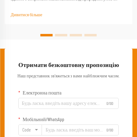
забезпечити функціональність тоді, коли воно найбільше
потрібне. Якісний туристичний стіл стає основою будь-якого
Дивитися більше
успішного досвіду на природі, перетворюючи базовий
кемпінг...
Отримати безкоштовну пропозицію
Наш представник зв'яжеться з вами найближчим часом.
Електронна пошта
0/100
Мобільний/WhatsApp
Code
0/100