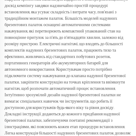
досвід кемпінгу завдяки надзвичайно простій процедурі
встановлення, яка усуває складність і витрати часу, пов’язані з
традиційним монтажем палаток. Більшість моделей надувних
брезентових палаток оснащені автоматичними системами
накачування, які перетворюють компактний упакований стан на
повноцінне притулок за п’ять до п’ятнадцяти хвилин, залежно від
розміру пристрою. Електричні нагнітачі, що входять до більшості
комплектів надувних брезентових палаток, працюють тихо та
ефективно, живлячись від стандартних побутових розеток,
портативних генераторів або акумуляторних батарей для
автономного використання. Користувачам просто потрібно
підключити систему накачування до клапана надувної брезентової
палатки, закріпити конструкцію на точках кріплення та ввімкнути
нагнітач, щоб розпочати автоматичний процес встановлення.
Інтуїтивно зрозумілий дизайн надувної брезентової палатки не
вимагає спеціальних навичок чи інструментів, що робить її
доступною для користувачів будь-якого віку та рівня досвіду.
Докладні інструкції додаються до кожного придбання надувної
брезентової палатки, забезпечуючи поетапні рекомендації з
ілюстраціями, які пояснюють кожен етап процедури встановлення.
Легка конструкція більшості надувних брезентових палаток дозволяє