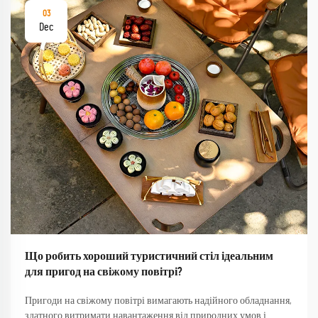
03
Dec
Що робить хороший туристичний стіл ідеальним
для пригод на свіжому повітрі?
Пригоди на свіжому повітрі вимагають надійного обладнання,
здатного витримати навантаження від природних умов і