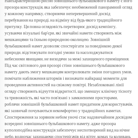
Найхарактернішою рисою зовнішнього бульбашкового намету є його
прозора конструкція, яка забезпечує необмежений панорамний огляд
у кожному напрямку, створюючи неперевершений досвід
перебування на природі, на відміну від будь-якого традиційного
притулку. Ця повна оглядовість перетворює досвід кемпінгу,
усуваючи візуальні бар'єри, які звичайні намети створюють між
мешканцями та їхньою природною околицею. Зовнішній
бульбашковий намет дозволяє спостерігати за поведінкою дикої
природи, відстежувати погодні умови та насолоджуватися
небесними явищами, не виходячи за межі захищеного приміщення.
Під час світлового дня прозорі стіни зовнішнього бульбашкового
намету дають змогу мешканцям контролювати зміни погодних умов,
помічати наближення штормів і визначати найкращі моменти для
проведення активностей на свіжому повітрі. Незаблоковані лінії
огляду створюють відчуття відкритості, що зменшує клінічну тісноту
та тривожність, які часто пов’язані з замкненими просторами,
роблячи зовнішній бульбашковий намет придатним для користувачів,
які зазвичай почуваються некомфортно у традиційних наметах.
Спостереження за зоряним небом уночі стає надзвичайним досвідом
всередині зовнішнього бульбашкового намету, адже прозора
куполоподібна конструкція забезпечує неспотворений вид на нічне
небо, водночас захищаючи спостерігачів від вітру, комах та коливань