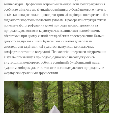
температури. Професійні астрономи та ентузіасти фотографування
особливо цінують цю функцію зовнішнього бульбашкового намету,
оскільки вона дозволяє проводити тривалі періоди спостережень без
підданості жорстким польовим умовам. Прозора конструкція також
полегшує фотографування дикої природи та спостереження за
природою, дозволяючи користувачам залишатися непомітними,
зберігаючи при цьому чіткий огляд об’єктів спостереження. Батьки
цінують те, що зовнішній бульбашковий намет дозволяє їм
спостерігати за дітьми, які граються на вулиці, залишаючись
комфортно затишно всередині. Психологічні переваги підтримання
візуального зв’язку з природою, одночасно насолоджуючись
внутрішнім комфортом, роблять зовнішній бульбашковий намет
чудовим вибором для тих, хто хоче насолоджуватися природою, не
жертвуючи сучасними зручностями.