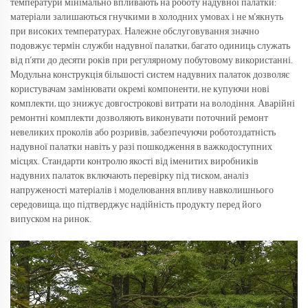
температури мінімально впливають на роботу надувної палатки:
матеріали залишаються гнучкими в холодних умовах і не м'якнуть
при високих температурах. Належне обслуговування значно
подовжує термін служби надувної палатки, багато одиниць служать
від п’яти до десяти років при регулярному побутовому використанні.
Модульна конструкція більшості систем надувних палаток дозволяє
користувачам замінювати окремі компоненти, не купуючи нові
комплекти, що знижує довгострокові витрати на володіння. Аварійні
ремонтні комплекти дозволяють виконувати поточний ремонт
невеликих проколів або розривів, забезпечуючи роботоздатність
надувної палатки навіть у разі пошкодження в важкодоступних
місцях. Стандарти контролю якості від іменитих виробників
надувних палаток включають перевірку під тиском, аналіз
напруженості матеріалів і моделювання впливу навколишнього
середовища, що підтверджує надійність продукту перед його
випуском на ринок.