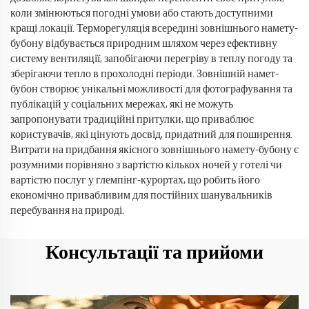
коли змінюються погодні умови або стають доступними
кращі локації. Терморегуляція всередині зовнішнього намету-
бубону відбувається природним шляхом через ефективну
систему вентиляції, запобігаючи перегріву в теплу погоду та
зберігаючи тепло в прохолодні періоди. Зовнішній намет-
бубон створює унікальні можливості для фотографування та
публікацій у соціальних мережах, які не можуть
запропонувати традиційні притулки, що приваблює
користувачів, які цінують досвід, придатний для поширення.
Витрати на придбання якісного зовнішнього намету-бубону є
розумними порівняно з вартістю кількох ночей у готелі чи
вартістю послуг у глемпінг-курортах, що робить його
економічно привабливим для постійних шанувальників
перебування на природі.
Консультації та прийоми