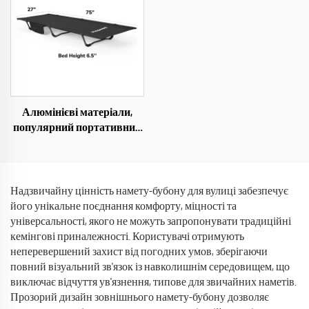
Алюмінієві матеріали,
популярний портативний
складний табурет для
кемпінгу, носилки, ліжко з
оксфордської тканини 300d
для дорослих
Надзвичайну цінність намету-бубону для вулиці забезпечує
його унікальне поєднання комфорту, міцності та
універсальності, якого не можуть запропонувати традиційні
кемінгові приналежності. Користувачі отримують
неперевершений захист від погодних умов, зберігаючи
повний візуальний зв'язок із навколишнім середовищем, що
виключає відчуття ув'язнення, типове для звичайних наметів.
Прозорий дизайн зовнішнього намету-бубону дозволяє