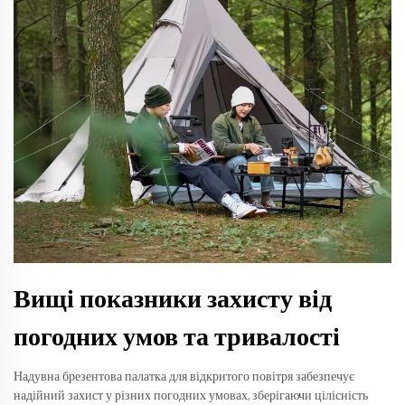
Вищі показники захисту від
погодних умов та тривалості
Надувна брезентова палатка для відкритого повітря забезпечує
надійний захист у різних погодних умовах, зберігаючи цілісність