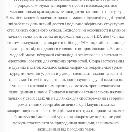
природою, милуватися зоряним небом і насолоджуватися
мальовничими краєвидами, не покидаючи затишного притулку.
Більшість моделей надувних палаток мають підсилені вхідні тунелі,
які забезпечують легкий доступ і водночас зберігають структурну
стабільність основного купола. Технологічні особливості надувної
палатки включають стійкі до проколів матеріали ПВХ або TPU, тихі
системи надування та покриття, стійкі до УФ-випромінювання, що
захищають від шкідливого сонячного випромінювання. Багато
моделей мають вбудовані світлодіодні освітлювальні системи та
електричні розетки для сучасних зручностей. Сфера застосування
надувних палаток охоплює кілька напрямків, зокрема екотуризм,
курорти глемпінгу, розваги у дворі, спеціальні заходи та освітні
програми. Готелі та курорти використовують надувні палатки як
унікальні житлові приміщення, які можуть пропонуватися за
підвищеними цінами. Приватні власники встановлюють надувні
палатки у своїх садах чи на ділянках для спостереження за зорями,
романтичних вечері або дитячих ігор. Надувна палатка
використовується з освітніми цілями в центрах природи та школах,
забезпечуючи іммерсивні уроки на відкритому повітрі, де учні
можуть спостерігати за природними явищами, залишаючись
захищеними від погодних умов.