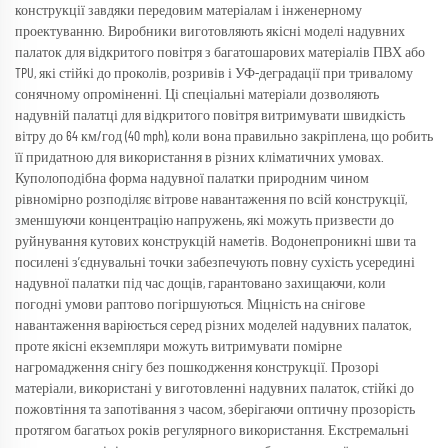
конструкції завдяки передовим матеріалам і інженерному
проектуванню. Виробники виготовляють якісні моделі надувних
палаток для відкритого повітря з багатошарових матеріалів ПВХ або
TPU, які стійкі до проколів, розривів і УФ-деградації при тривалому
сонячному опроміненні. Ці спеціальні матеріали дозволяють
надувній палатці для відкритого повітря витримувати швидкість
вітру до 64 км/год (40 mph), коли вона правильно закріплена, що робить
її придатною для використання в різних кліматичних умовах.
Куполоподібна форма надувної палатки природним чином
рівномірно розподіляє вітрове навантаження по всій конструкції,
зменшуючи концентрацію напружень, які можуть призвести до
руйнування кутових конструкцій наметів. Водонепроникні шви та
посилені з’єднувальні точки забезпечують повну сухість усередині
надувної палатки під час дощів, гарантовано захищаючи, коли
погодні умови раптово погіршуються. Міцність на снігове
навантаження варіюється серед різних моделей надувних палаток,
проте якісні екземпляри можуть витримувати помірне
нагромадження снігу без пошкодження конструкції. Прозорі
матеріали, використані у виготовленні надувних палаток, стійкі до
пожовтіння та запотівання з часом, зберігаючи оптичну прозорість
протягом багатьох років регулярного використання. Екстремальні