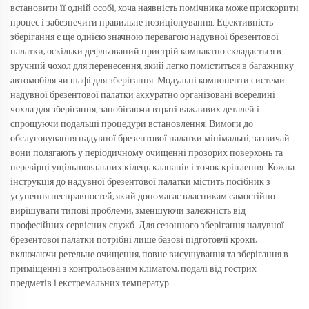
встановити її одній особі, хоча наявність помічника може прискорити
процес і забезпечити правильне позиціонування. Ефективність
зберігання є ще однією значною перевагою надувної брезентової
палатки, оскільки дефльований пристрій компактно складається в
зручний чохол для перенесення, який легко поміститься в багажнику
автомобіля чи шафі для зберігання. Модульні компоненти системи
надувної брезентової палатки аккуратно організовані всередині
чохла для зберігання, запобігаючи втраті важливих деталей і
спрощуючи подальші процедури встановлення. Вимоги до
обслуговування надувної брезентової палатки мінімальні, зазвичай
вони полягають у періодичному очищенні прозорих поверхонь та
перевірці ущільнювальних кілець клапанів і точок кріплення. Кожна
інструкція до надувної брезентової палатки містить посібник з
усунення несправностей, який допомагає власникам самостійно
вирішувати типові проблеми, зменшуючи залежність від
професійних сервісних служб. Для сезонного зберігання надувної
брезентової палатки потрібні лише базові підготовчі кроки,
включаючи ретельне очищення, повне висушування та зберігання в
приміщенні з контрольованим кліматом, подалі від гострих
предметів і екстремальних температур.