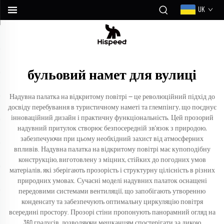
UK
бульовий намет для вулиці
Надувна палатка на відкритому повітрі — це революційний підхід до
досвіду перебування в туристичному наметі та глемпінгу, що поєднує
інноваційний дизайн і практичну функціональність. Цей прозорий
надувний притулок створює безпосередній зв'язок з природою,
забезпечуючи при цьому необхідний захист від атмосферних
впливів. Надувна палатка на відкритому повітрі має купоподібну
конструкцію, виготовлену з міцних, стійких до погодних умов
матеріалів, які зберігають прозорість і структурну цілісність в різних
природних умовах. Сучасні моделі надувних палаток оснащені
передовими системами вентиляції, що запобігають утворенню
конденсату та забезпечують оптимальну циркуляцію повітря
всередині простору. Прозорі стіни пропонують панорамний огляд на
360 градусів, дозволяючи мешканцям спостерігати за дикою