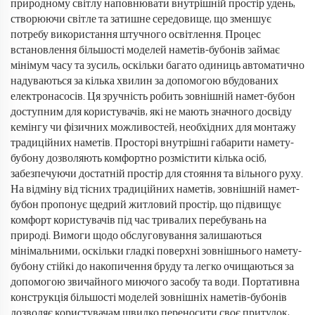
природному світлу наповнювати внутрішній простір удень,
створюючи світле та затишне середовище, що зменшує
потребу використання штучного освітлення. Процес
встановлення більшості моделей наметів-бубонів займає
мінімум часу та зусиль, оскільки багато одиниць автоматично
надуваються за кілька хвилин за допомогою вбудованих
електронасосів. Ця зручність робить зовнішній намет-бубон
доступним для користувачів, які не мають значного досвіду
кемінгу чи фізичних можливостей, необхідних для монтажу
традиційних наметів. Просторі внутрішні габарити намету-
бубону дозволяють комфортно розмістити кілька осіб,
забезпечуючи достатній простір для стояння та вільного руху.
На відміну від тісних традиційних наметів, зовнішній намет-
бубон пропонує щедрий житловий простір, що підвищує
комфорт користувачів під час тривалих перебувань на
природі. Вимоги щодо обслуговування залишаються
мінімальними, оскільки гладкі поверхні зовнішнього намету-
бубону стійкі до накопичення бруду та легко очищаються за
допомогою звичайного миючого засобу та води. Портативна
конструкція більшості моделей зовнішніх наметів-бубонів
дозволяє користувачам швидко переносити своє притулок,