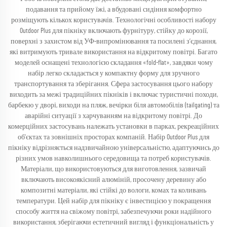
подавання та прийому їжі, а вбудовані сидіння комфортно
розміщують кількох користувачів. Технологічні особливості набору
Outdoor Plus для пікніку включають фурнітуру, стійку до корозії,
поверхні з захистом від УФ-випромінювання та посилені з’єднання,
які витримують тривале використання на відкритому повітрі. Багато
моделей оснащені технологією складання «fold-flat», завдяки чому
набір легко складається у компактну форму для зручного
транспортування та зберігання. Сфера застосування цього набору
виходить за межі традиційних пікніків і включає туристичні походи,
барбекю у дворі, виходи на пляж, вечірки біля автомобілів (tailgating) та
аварійні ситуації з харчуванням на відкритому повітрі. До
комерційних застосувань належать установки в парках, рекреаційних
об’єктах та зовнішніх просторах компаній. Набір Outdoor Plus для
пікніку відрізняється надзвичайною універсальністю, адаптуючись до
різних умов навколишнього середовища та потреб користувачів.
Матеріали, що використовуються для виготовлення, зазвичай
включають високоякісний алюміній, просочену деревину або
композитні матеріали, які стійкі до вологи, комах та коливань
температури. Цей набір для пікніку є інвестицією у покращення
способу життя на свіжому повітрі, забезпечуючи роки надійного
використання, зберігаючи естетичний вигляд і функціональність у