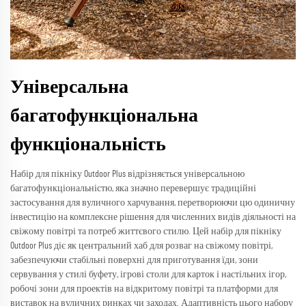
Універсальна
багатофункціональна
функціональність
Набір для пікніку Outdoor Plus відрізняється універсальною
багатофункціональністю, яка значно перевершує традиційні
застосування для вуличного харчування, перетворюючи цю одиничну
інвестицію на комплексне рішення для численних видів діяльності на
свіжому повітрі та потреб життєвого стилю. Цей набір для пікніку
Outdoor Plus діє як центральний хаб для розваг на свіжому повітрі,
забезпечуючи стабільні поверхні для приготування їди, зони
сервування у стилі буфету, ігрові столи для карток і настільних ігор,
робочі зони для проектів на відкритому повітрі та платформи для
виставок на вуличних ринках чи заходах. Адаптивність цього набору