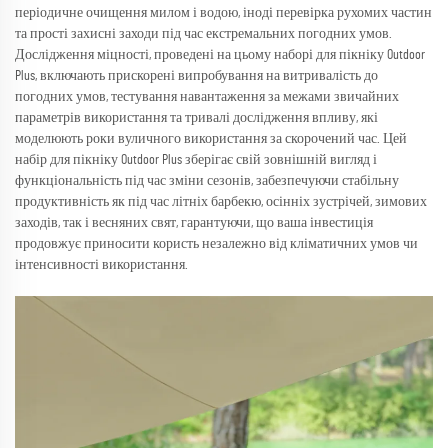
періодичне очищення милом і водою, іноді перевірка рухомих частин
та прості захисні заходи під час екстремальних погодних умов.
Дослідження міцності, проведені на цьому наборі для пікніку Outdoor
Plus, включають прискорені випробування на витривалість до
погодних умов, тестування навантаження за межами звичайних
параметрів використання та тривалі дослідження впливу, які
моделюють роки вуличного використання за скорочений час. Цей
набір для пікніку Outdoor Plus зберігає свій зовнішній вигляд і
функціональність під час зміни сезонів, забезпечуючи стабільну
продуктивність як під час літніх барбекю, осінніх зустрічей, зимових
заходів, так і весняних свят, гарантуючи, що ваша інвестиція
продовжує приносити користь незалежно від кліматичних умов чи
інтенсивності використання.