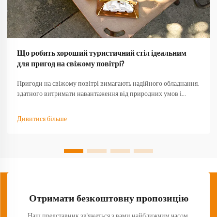
Що робить хороший туристичний стіл ідеальним
для пригод на свіжому повітрі?
Пригоди на свіжому повітрі вимагають надійного обладнання,
здатного витримати навантаження від природних умов і
забезпечити функціональність тоді, коли воно найбільше
потрібне. Якісний туристичний стіл стає основою будь-якого
Дивитися більше
успішного досвіду на природі, перетворюючи базовий
кемпінг...
Отримати безкоштовну пропозицію
Наш представник зв'яжеться з вами найближчим часом.