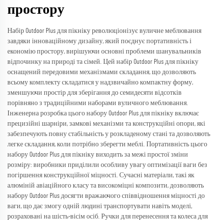
простору
Набір Outdoor Plus для пікніку революціонізує вуличне меблювання
завдяки інноваційному дизайну, який поєднує портативність і
економію простору, вирішуючи основні проблеми шанувальників
відпочинку на природі та сімей. Цей набір Outdoor Plus для пікніку
оснащений передовими механізмами складання, що дозволяють
всьому комплекту складатися у надзвичайно компактну форму,
зменшуючи простір для зберігання до семидесяти відсотків
порівняно з традиційними наборами вуличного меблювання.
Інженерна розробка цього набору Outdoor Plus для пікніку включає
прецизійні шарніри, замкові механізми та конструкційні опори, які
забезпечують повну стабільність у розкладеному стані та дозволяють
легке складання, коли потрібно зберегти меблі. Портативність цього
набору Outdoor Plus для пікніку виходить за межі простої зміни
розміру: виробники приділили особливу увагу оптимізації ваги без
погіршення конструкційної міцності. Сучасні матеріали, такі як
алюміній авіаційного класу та високоміцні композити, дозволяють
набору Outdoor Plus досягти вражаючого співвідношення міцності до
ваги, що дає змогу одній людині транспортувати навіть моделі,
розраховані на шість-вісім осіб. Ручки для перенесення та колеса для