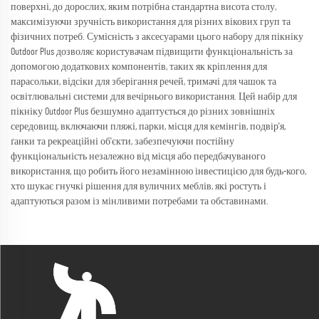
поверхні, до дорослих, яким потрібна стандартна висота столу,
максимізуючи зручність використання для різних вікових груп та
фізичних потреб. Сумісність з аксесуарами цього набору для пікніку
Outdoor Plus дозволяє користувачам підвищити функціональність за
допомогою додаткових компонентів, таких як кріплення для
парасольки, відсіки для зберігання речей, тримачі для чашок та
освітлювальні системи для вечірнього використання. Цей набір для
пікніку Outdoor Plus безшумно адаптується до різних зовнішніх
середовищ, включаючи пляжі, парки, місця для кемінгів, подвір'я,
ґанки та рекреаційні об'єкти, забезпечуючи постійну
функціональність незалежно від місця або передбачуваного
використання, що робить його незамінною інвестицією для будь-кого,
хто шукає гнучкі рішення для вуличних меблів, які ростуть і
адаптуються разом із мінливими потребами та обставинами.