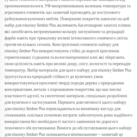
проникнення вологи, УФ-випромінювання, коливань температури та
агресивних елементів, що зазвичай призводять до поступового
руйнування вуличних меблів. Поверхневі покриття, нанесені на цей
набір для пікніку Outdoor Plus, включають багатошарові захисні плівки,
які запобігають витримуванню кольору, шелушінню та деградації
фарби навіть при тривалому впливі інтенсивного сонячного світла
протягом кількох сезонів. Конструктивні елементи набору для
пікніку Outdoor Plus використовують стійкі до корозії кріплення,
герметизовані з'єднання та вологонепроникні клеї, які зберігають
свою цілісність навіть при впливі дощу, снігу, вологості та перепадів
температур. Вибір матеріалів для цього набору для пікніку Outdoor Plus
ґрунтується на природній стійкості до вуличних умов:
використовуються просочені тверді породи дерева з природними
консервантами, метали з порошковим покриттям, що має високі
властивості адгезії, та синтетичні матеріали, спеціально розроблені
для вуличного застосування. Переваги довговічності цього набору
для пікніку Outdoor Plus перекладаються на виняткову вигоду для
споживачів, оскільки початкові витрати забезпечують роки надійного
використання без необхідності частого замінення чи дорогого
технічного обслуговування. Вимоги до обслуговування цього набору
для пікніку Outdoor Plus залишаються мінімальними — зазвичай це