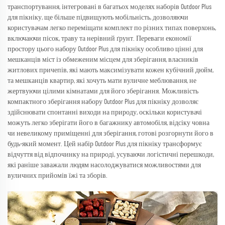
транспортування, інтегровані в багатьох моделях наборів Outdoor Plus
для пікніку, ще більше підвищують мобільність, дозволяючи
користувачам легко переміщати комплект по різних типах поверхонь,
включаючи пісок, траву та нерівний ґрунт. Переваги економії
простору цього набору Outdoor Plus для пікніку особливо цінні для
мешканців міст із обмеженим місцем для зберігання, власників
житлових причепів, які мають максимізувати кожен кубічний дюйм,
та мешканців квартир, які хочуть мати вуличне меблювання, не
жертвуючи цілими кімнатами для його зберігання. Можливість
компактного зберігання набору Outdoor Plus для пікніку дозволяє
здійснювати спонтанні виходи на природу, оскільки користувачі
можуть легко зберігати його в багажнику автомобіля, відсіку човна
чи невеликому приміщенні для зберігання, готові розгорнути його в
будь-який момент. Цей набір Outdoor Plus для пікніку трансформує
відчуття від відпочинку на природі, усуваючи логістичні перешкоди,
які раніше заважали людям насолоджуватися можливостями для
вуличних прийомів їжі та зборів.