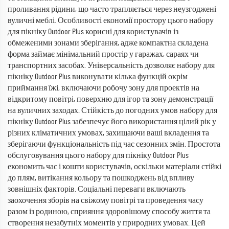
проливання рідини, що часто трапляється через неузгоджені
вуличні меблі. Особливості економії простору цього набору
для пікніку Outdoor Plus корисні для користувачів із
обмеженими зонами зберігання, адже компактна складена
форма займає мінімальний простір у гаражах, сараях чи
транспортних засобах. Універсальність дозволяє набору для
пікніку Outdoor Plus виконувати кілька функцій окрім
приймання їжі, включаючи робочу зону для проектів на
відкритому повітрі, поверхню для ігор та зону демонстрації
на вуличних заходах. Стійкість до погодних умов набору для
пікніку Outdoor Plus забезпечує його використання цілий рік у
різних кліматичних умовах, захищаючи ваші вкладення та
зберігаючи функціональність під час сезонних змін. Простота
обслуговування цього набору для пікніку Outdoor Plus
економить час і кошти користувачів, оскільки матеріали стійкі
до плям, витікання кольору та пошкоджень від впливу
зовнішніх факторів. Соціальні переваги включають
заохочення зборів на свіжому повітрі та проведення часу
разом із родиною, сприяння здоровішому способу життя та
створення незабутніх моментів у природних умовах. Цей