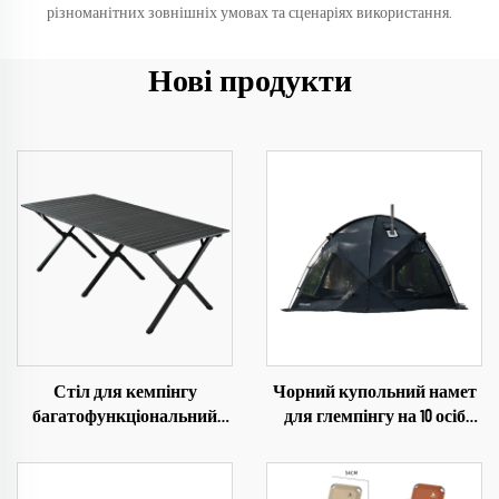
різноманітних зовнішніх умовах та сценаріях використання.
Нові продукти
Стіл для кемпінгу
Чорний купольний намет
багатофункціональний
для глемпінгу на 10 осіб
портативний додатково
PU3000 мм, туристичний
великий 1,5 м стіл із
намет для зими
профільованої сталі