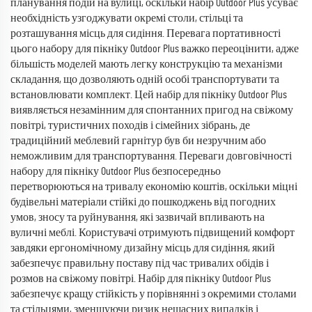
планування подій на вулиці, оскільки набір Outdoor Plus усуває
необхідність узгоджувати окремі столи, стільці та
розташування місць для сидіння. Перевага портативності
цього набору для пікніку Outdoor Plus важко переоцінити, адже
більшість моделей мають легку конструкцію та механізми
складання, що дозволяють одній особі транспортувати та
встановлювати комплект. Цей набір для пікніку Outdoor Plus
виявляється незамінним для спонтанних пригод на свіжому
повітрі, туристичних походів і сімейних зібрань, де
традиційний меблевий гарнітур був би незручним або
неможливим для транспортування. Переваги довговічності
набору для пікніку Outdoor Plus безпосередньо
перетворюються на тривалу економію коштів, оскільки міцні
будівельні матеріали стійкі до пошкоджень від погодних
умов, зносу та руйнування, які зазвичай впливають на
вуличні меблі. Користувачі отримують підвищений комфорт
завдяки ергономічному дизайну місць для сидіння, який
забезпечує правильну поставу під час тривалих обідів і
розмов на свіжому повітрі. Набір для пікніку Outdoor Plus
забезпечує кращу стійкість у порівнянні з окремими столами
та стільцями, зменшуючи ризик нещасних випадків і