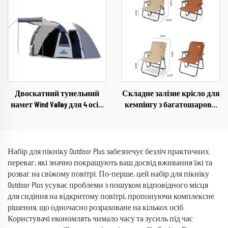
кавовий стіл
Двоскатний тунельний
Складне залізне крісло для
намет Wind Valley для 4 осіб,
кемпінгу з багатошарової
ультралегкий
тканини 600D Oxford, крісло
водонепроникний намет
для пікніку на відкритому
для глемпінгу
повітрі
Набір для пікніку Outdoor Plus забезпечує безліч практичних
переваг, які значно покращують ваш досвід вживання їжі та
розваг на свіжому повітрі. По-перше, цей набір для пікніку
Outdoor Plus усуває проблеми з пошуком відповідного місця
для сидіння на відкритому повітрі, пропонуючи комплексне
рішення, що одночасно розраховане на кількох осіб.
Користувачі економлять чимало часу та зусиль під час