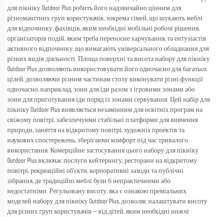
для пікніку Outdoor Plus робить його надзвичайно цінним для
різноманітних груп користувачів, зокрема сімей, що шукають меблі
для відпочинку, фахівців, яким необхідні мобільні робочі рішення,
організаторів подій, яким треба переносне харчування, та ентузіастів
активного відпочинку, що вимагають універсального обладнання для
різних видів діяльності. Площа поверхні та висота набору для пікніку
Outdoor Plus дозволяють використовувати його одночасно для багатьох
цілей, дозволяючи різним частинам столу виконувати різні функції
одночасно, наприклад, зони для їди разом з ігровими зонами або
зони для приготування їди поряд із зонами сервування. Цей набір для
пікніку Outdoor Plus виявляється незамінним для освітніх програм на
свіжому повітрі, забезпечуючи стабільні платформи для вивчення
природи, заняття на відкритому повітрі, художніх проектів та
наукових спостережень, зберігаючи комфорт під час тривалого
використання. Комерційне застосування цього набору для пікніку
Outdoor Plus включає послуги кейтерингу, ресторани на відкритому
повітрі, рекреаційні об'єкти, корпоративні заходи та публічні
зібрання, де традиційні меблі були б непрактичними або
недостатніми. Регульовану висоту, яка є ознакою преміальних
моделей набору для пікніку Outdoor Plus, дозволяє налаштувати висоту
для різних груп користувачів — від дітей, яким необхідні нижчі