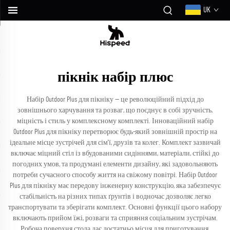
UK
пікнік набір плюс
Набір Outdoor Plus для пікніку — це революційний підхід до
зовнішнього харчування та розваг, що поєднує в собі зручність,
міцність і стиль у комплексному комплекті. Інноваційний набір
Outdoor Plus для пікніку перетворює будь-який зовнішній простір на
ідеальне місце зустрічей для сім'ї, друзів та колег. Комплект зазвичай
включає міцний стіл із вбудованими сидіннями, матеріали, стійкі до
погодних умов, та продумані елементи дизайну, які задовольняють
потреби сучасного способу життя на свіжому повітрі. Набір Outdoor
Plus для пікніку має передову інженерну конструкцію, яка забезпечує
стабільність на різних типах ґрунтів і водночас дозволяє легко
транспортувати та зберігати комплект. Основні функції цього набору
включають прийом їжі, розваги та сприяння соціальним зустрічам.
Робоча поверхня стола дає достатньо місця для приготування,