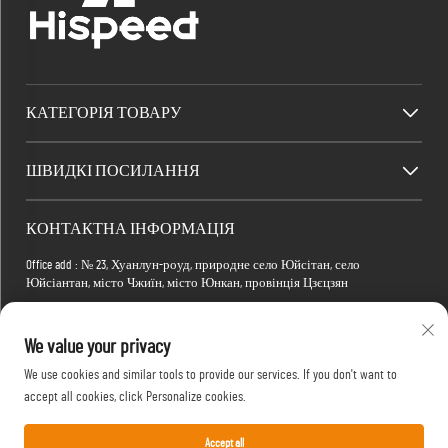
КАТЕГОРІЯ ТОВАРУ
ШВИДКІ ПОСИЛАННЯ
КОНТАКТНА ІНФОРМАЦІЯ
Office add : № 23, Хуанлун-роуд, природне село Юйсітан, село
Юйсіантан, місто Чжиїн, місто Юнкан, провінція Цзєцзян
Factory add : Будівля 2, Електронно-комерційний парк Сяомань, вулиця
Тянма 4-а, №1, район Хонгшань, місто Ухань, провінція Губей, Китай
We value your privacy
Електронна пошта:
[email protected]
We use cookies and similar tools to provide our services. If you don't want to
Телефон:
+86-15088234353
accept all cookies, click Personalize cookies.
Accept all