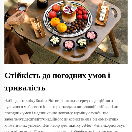
Стійкість до погодних умов і
тривалість
Набір для пікніку Outdoor Plus вирізняється серед традиційного
вуличного меблевого інвентарю завдяки винятковій стійкості до
погодних умов і надзвичайно довгому терміну служби, що
забезпечує десятиліття надійного використання в різноманітних
кліматичних умовах. Цей набір для пікніку Outdoor Plus використовує
сучасні технології матеріалів і захисні обробки, які захищають від