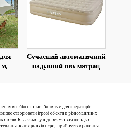
 для
Сучасний автоматичний
 м,
надувний пвх матрац
форд,
для кузова вантажівки,
ий,
40 см, складний одно-
вий
або двомісний ліжко для
ими
використання на
рішення все більш привабливими для операторів
швидко створювати ігрові об'єкти в різноманітних
свіжому повітрі, у
х столів IGT дає змогу підприємствам швидко
вітальні або парку
тестування нових ринків перед прийняттям рішення