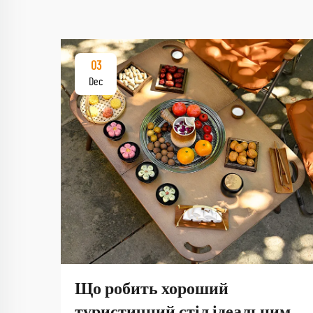
03
Dec
Що робить хороший
туристичний стіл ідеальним