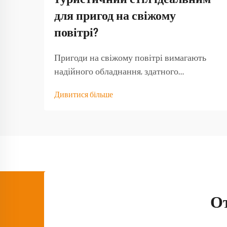
для пригод на свіжому
повітрі?
Пригоди на свіжому повітрі вимагають
надійного обладнання, здатного
витримати навантаження від природних
Дивитися більше
умов і забезпечити функціональність тоді,
коли воно найбільше потрібне. Якісний
туристичний стіл стає основою будь-якого
успішного досвіду на природі,
перетворюючи базовий кемпінг...
О