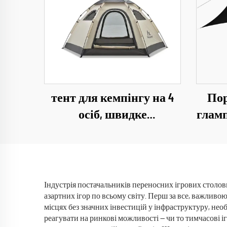
тент для кемпінгу на 4
Пор
осіб, швидке
гламп
розгортання,
захи
водонепроникний, для
кемп
кемпінгу на відкритому
та
повітрі
Індустрія постачальників переносних ігрових столови
азартних ігор по всьому світу. Перш за все, важливо
місцях без значних інвестицій у інфраструктуру, не
реагувати на ринкові можливості — чи то тимчасові і