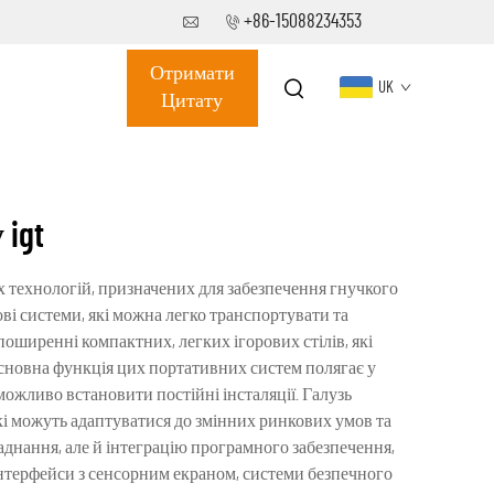
+86-15088234353
Отримати
UK
Цитату
igt
х технологій, призначених для забезпечення гнучкого
орові системи, які можна легко транспортувати та
поширенні компактних, легких ігорових стілів, які
 Основна функція цих портативних систем полягає у
еможливо встановити постійні інсталяції. Галузь
які можуть адаптуватися до змінних ринкових умов та
днання, але й інтеграцію програмного забезпечення,
інтерфейси з сенсорним екраном, системи безпечного