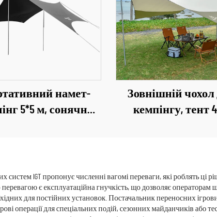
тативний намет-
Зовнішній чохол
інг 5*5 м, сонячний
кемпінгу, тент 4
ст на 3-4 особи для
великий, 420D окс
інгу, для туристів
водонепроникн
 шукачів пригод
складний, дощо
намет із сталев
х систем IGT пропонує численні вагомі переваги, які роблять ці 
ю перевагою є експлуатаційна гнучкість, що дозволяє операторам 
стійками
обхідних для постійних установок. Постачальник переносних ігрови
грові операції для спеціальних подій, сезонних майданчиків або 