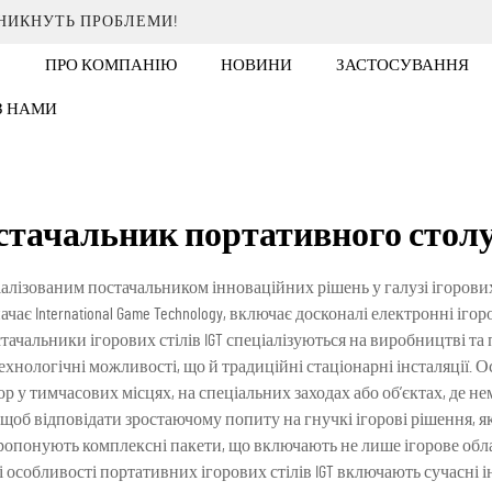
ИНИКНУТЬ ПРОБЛЕМИ!
ПРО КОМПАНІЮ
НОВИНИ
ЗАСТОСУВАННЯ
 З НАМИ
стачальник портативного столу 
ціалізованим постачальником інноваційних рішень у галузі ігорови
начає International Game Technology, включає досконалі електронні іг
тачальники ігорових стілів IGT спеціалізуються на виробництві та 
ехнологічні можливості, що й традиційні стаціонарні інсталяції.
р у тимчасових місцях, на спеціальних заходах або об’єктах, де н
, щоб відповідати зростаючому попиту на гнучкі ігорові рішення, 
ропонують комплексні пакети, що включають не лише ігорове обла
і особливості портативних ігорових стілів IGT включають сучасні 