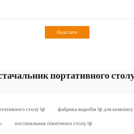
Надіслати
стачальник портативного столу 
тативного столу igt
фабрика виробів igt для кемпінгу
ю
постачальник пікнічного столу igt