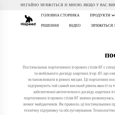
НЕГАЙНО ЗВ'ЯЖІТЬСЯ ЗІ МНОЮ, ЯКЩО У ВАС В
ГОЛОВНА СТОРІНКА
ПРОДУКТИ
РІШЕННЯ
ВІДЕО
ЗВ'ЯЖІТЬСЯ
по
Постачальник портативних ігорових стілів IGT є спе
та мобільного досвіду азартних ігор. IGT, що оз
встановлювати в різних місцях. Ці портативні пос
підтримують той самий високий рівень якості та т
забезпеченні автентичного досвіду азартних іго
портативних ігорових стілів IGT значно розвинулась
вимог майданчиків. Як правило, ці постачальники п
технічну підтримку та обслуговування. Технологічн