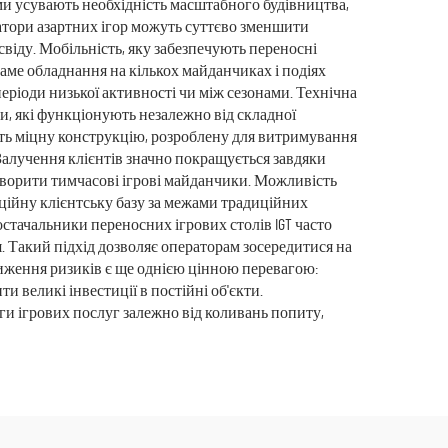
ми усувають необхідність масштабного будівництва,
атори азартних ігор можуть суттєво зменшити
віду. Мобільність, яку забезпечують переносні
саме обладнання на кількох майданчиках і подіях
еріоди низької активності чи між сезонами. Технічна
и, які функціонують незалежно від складної
ють міцну конструкцію, розроблену для витримування
алучення клієнтів значно покращується завдяки
створити тимчасові ігрові майданчики. Можливість
нційну клієнтську базу за межами традиційних
остачальники переносних ігрових столів IGT часто
 Такий підхід дозволяє операторам зосередитися на
ниження ризиків є ще однією цінною перевагою:
и великі інвестиції в постійні об'єкти.
ги ігрових послуг залежно від коливань попиту,