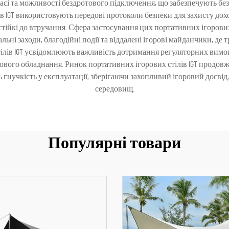
асі та можливості бездротового підключення, що забезпечують бе
 IGT використовують передові протоколи безпеки для захисту дохо
 стійкі до втручання. Сфера застосування цих портативних ігорови
альні заходи, благодійні події та віддалені ігорові майданчики, д
лів IGT усвідомлюють важливість дотримання регуляторних вимог і
ового обладнання. Ринок портативних ігорових стілів IGT продов
ь гнучкість у експлуатації, зберігаючи захопливий ігоровий досвід
середовищ.
Популярні товари