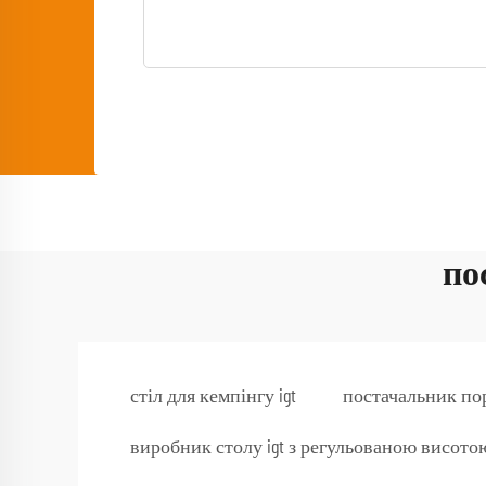
по
стіл для кемпінгу igt
постачальник пор
виробник столу igt з регульованою висото