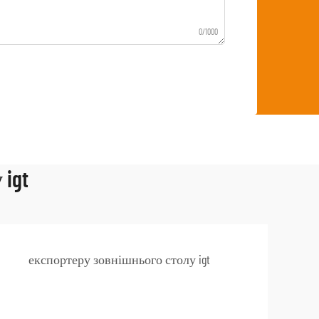
0/1000
igt
експортеру зовнішнього столу igt