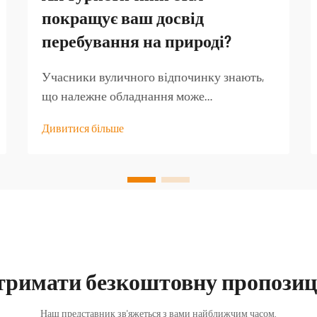
покращує ваш досвід
перебування на природі?
Учасники вуличного відпочинку знають,
що належне обладнання може
перетворити добру туристичну подорож
Дивитися більше
на незабутню пригоду. Серед найменш
оцінених предметів спорядження —
якісний туристичний стіл, який стає
основою для безлічі активностей на
свіжому повітрі...
тримати безкоштовну пропозиц
Наш представник зв'яжеться з вами найближчим часом.