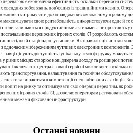
ю перевагою є економічна ефективність, оскільки переносні систе
 орендних зобов’язань, пов’язаних із традиційними казино. Опер
 можливість отримувати дохід завдяки високоякісному ігровому дос
ам максимізувати свою рентабельність, використовуючи одне й те 
ві столи залишаються продуктивними активами, а не простоють у п
 постачальники переносних ігрових столів IGT розробляють систем
тивності, що й стаціонарні установки. Як правило, ці системи ма
 з одночасним збереженням чутливих електронних компонентів. З
е гравці цінують доступність і унікальну атмосферу, яку можуть 
ів у різних місцях створює нові джерела доходу та розширює поте
уванні включають централізовані сервісні можливості, оскільки п
ють транспортування, налаштування та технічне обслуговування.
ні аспекти залишаються в компетенції спеціалізованих фахівців. З
попит на ринку та оптимізувати свої операції перед тим, як робит
носних ігрових столів IGT, дозволяє операторам регулювати обся
еженими межами фіксованої інфраструктури.
Останні новини