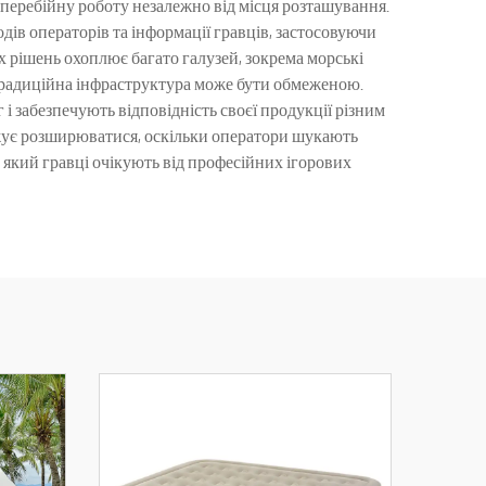
зперебійну роботу незалежно від місця розташування.
дів операторів та інформації гравців, застосовуючи
х рішень охоплює багато галузей, зокрема морські
е традиційна інфраструктура може бути обмеженою.
 забезпечують відповідність своєї продукції різним
жує розширюватися, оскільки оператори шукають
, який гравці очікують від професійних ігорових