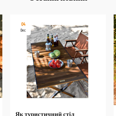
04
Dec
Як туристичний стіл