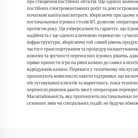
про створення постійних об'єктів. Ще однією значно
постійних електромонтажних робіт та довгострокових
початкові капітальні витрати, зберігаючи при цьому
постачальники ігрових столів IGT, дозволяє оператор
протягом року. Ця універсальність гарантує, що ігро
надійність є ще однією ключовою перевагою: сучасні
інфраструктури, зберігаючи той самий рівень продук
частого транспортування та процедур налаштування,
новизні та зручності переносних ігрових рішень, адж
прямо принести ігри на рівні казино до самих клієнт
відвідувачів казино. Переваги у технічному обслугов
пропонують комплексні пакети підтримки, що включа
обслуговуванні клієнтів та маркетингу, поки техніч
переносні рішення дають змогу операторам перевірити 
Масштабованість, яку пропонують постачальники пере
сезонних змін чи спеціальних подій, не будучи обм