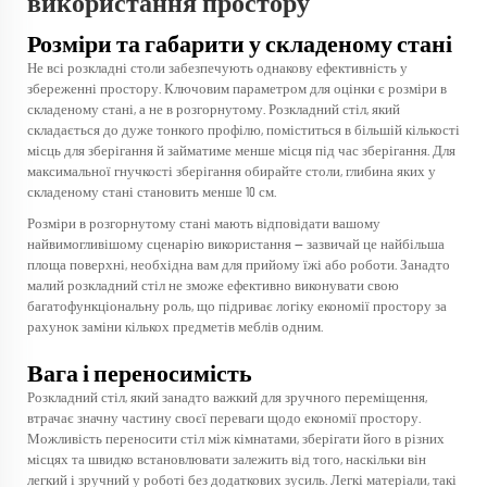
використання простору
Розміри та габарити у складеному стані
Не всі розкладні столи забезпечують однакову ефективність у
збереженні простору. Ключовим параметром для оцінки є розміри в
складеному стані, а не в розгорнутому. Розкладний стіл, який
складається до дуже тонкого профілю, поміститься в більшій кількості
місць для зберігання й займатиме менше місця під час зберігання. Для
максимальної гнучкості зберігання обирайте столи, глибина яких у
складеному стані становить менше 10 см.
Розміри в розгорнутому стані мають відповідати вашому
найвимогливішому сценарію використання — зазвичай це найбільша
площа поверхні, необхідна вам для прийому їжі або роботи. Занадто
малий розкладний стіл не зможе ефективно виконувати свою
багатофункціональну роль, що підриває логіку економії простору за
рахунок заміни кількох предметів меблів одним.
Вага і переносимість
Розкладний стіл, який занадто важкий для зручного переміщення,
втрачає значну частину своєї переваги щодо економії простору.
Можливість переносити стіл між кімнатами, зберігати його в різних
місцях та швидко встановлювати залежить від того, наскільки він
легкий і зручний у роботі без додаткових зусиль. Легкі матеріали, такі