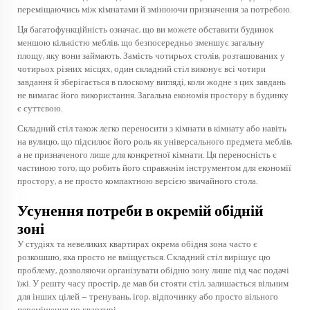
переміщаючись між кімнатами й змінюючи призначення за потребою.
Ця багатофункційність означає, що ви можете обставити будинок
меншою кількістю меблів, що безпосередньо зменшує загальну
площу, яку вони займають. Замість чотирьох столів, розташованих у
чотирьох різних місцях, один складний стіл виконує всі чотири
завдання й зберігається в плоскому вигляді, коли жодне з цих завдань
не вимагає його використання. Загальна економія простору в будинку
є суттєвою.
Складний стіл також легко переносити з кімнати в кімнату або навіть
на вулицю, що підсилює його роль як універсального предмета меблів,
а не призначеного лише для конкретної кімнати. Ця переносність є
частиною того, що робить його справжнім інструментом для економії
простору, а не просто компактною версією звичайного стола.
Усунення потреби в окремій обідній
зоні
У студіях та невеликих квартирах окрема обідня зона часто є
розкошшю, яка просто не вміщується. Складний стіл вирішує цю
проблему, дозволяючи організувати обідню зону лише під час подачі
їжі. У решту часу простір, де мав би стояти стіл, залишається вільним
для інших цілей — тренувань, ігор, відпочинку або просто вільного