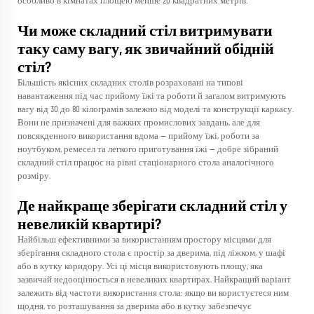
особливо в кімнатах площею менше 20 квадратних метрів.
Чи може складний стіл витримувати
таку саму вагу, як звичайний обідній
стіл?
Більшість якісних складних столів розраховані на типові
навантаження під час прийому їжі та роботи й загалом витримують
вагу від 30 до 80 кілограмів залежно від моделі та конструкції каркасу.
Вони не призначені для важких промислових завдань, але для
повсякденного використання вдома — прийому їжі, роботи за
ноутбуком, ремесел та легкого приготування їжі — добре зібраний
складний стіл працює на рівні стаціонарного стола аналогічного
розміру.
Де найкраще зберігати складний стіл у
невеликій квартирі?
Найбільш ефективними за використанням простору місцями для
зберігання складного стола є простір за дверима, під ліжком, у шафі
або в кутку коридору. Усі ці місця використовують площу, яка
зазвичай недооцінюється в невеликих квартирах. Найкращий варіант
залежить від частоти використання стола: якщо ви користуєтеся ним
щодня, то розташування за дверима або в кутку забезпечує