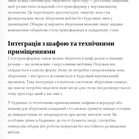
лише кілька сантиметрів «мертвого» простору — достатньо широкий,
щоб розмістити складений стіл-трансформер у вертикальному
положенні. Це перетворює архітектурну «мертву зону» на
функціональне місце зберігання меблів без будь-яких змін у
приміщенні. Обидва ці варіанти зберігання можливі лише завдяки
компактним габаритам стола-трансформера в складеному стані.
Інтеграція з шафою та технічними
приміщеннями
Стіл-трансформер також можна зберігати в шафі разом із іншими
речами — що неможливо з нерухомими меблями. Оскільки він
складається в плоску форму, йому не потрібна спеціалізована зона
зберігання — він просто вставляється в будь-який вертикальний
проміжок. Така інтеграція з існуючою системою зберігання означає,
що вам не потрібно виділяти нове місце для стола: він розміщується в
тому просторі, який у вас вже є.
У будинках із технічними приміщеннями, шафами в коридорі або
нішами для зберігання складаний стіл можна тримати завжди готовим
до використання, не захаращуючи при цьому житлові зони. Це
особливо цінно в будинках, де гості бувають іноді, і потрібна
тимчасова обідня або робоча поверхня без постійного розміщення
меблів.