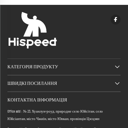
КАТЕГОРІЯ ПРОДУКТУ
ШВИДКІ ПОСИЛАННЯ
КОНТАКТНА ІНФОРМАЦІЯ
Office add : № 23, Хуанлун-роуд, природне село Юйсітан, село
Юйсіантан, місто Чжиїн, місто Юнкан, провінція Цзєцзян