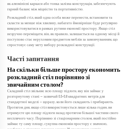
як алюмінієві каркаси або тонка залізна конструкція, забезпечують
гарний баланс між міцністю та портативністю.
Розкладний стіл, який одна особа може перенести, встановити та
скласти за менше ніж хвилину, набагато ймовірніше буде регулярно
використовуватися в рамках рутини економії простору. Якщо стіл
незручно переміщати, він, як правило, залишається на одному місці й
поступово стає нерухомим предметом меблів за замовчуванням, що
спростовує саму мету вибору розкладної конструкції.
Часті запитання
На скільки більше простору економить
розкладний стіл порівняно зі
звичайним столом?
Складний стіл звільняє всю площу підлоги, яку він займає у
розгорнутому стані — зазвичай 0,5–0,8 квадратних метрів для
стандартної моделі — щоразу, коли його складають і прибирають.
Протягом дня, якщо стіл використовується лише кілька годин, ви
отримуєте цю площу підлоги назад протягом більшої частини свого
несплячого часу. Порівняно зі стаціонарним столом, який постійно
займає ту саму площу, сукупна економія простору є значною,