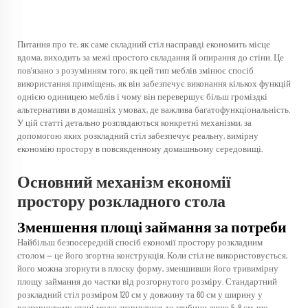
Питання про те, як саме
складний стіл
насправді економить місце
вдома, виходить за межі простого складання й опирання до стіни. Це
пов’язано з розумінням того, як цей тип меблів змінює спосіб
використання приміщень, як він забезпечує виконання кількох функцій
однією одиницею меблів і чому він перевершує більш громіздкі
альтернативи в домашніх умовах, де важлива багатофункціональність.
У цій статті детально розглядаються конкретні механізми, за
допомогою яких розкладний стіл забезпечує реальну, вимірну
економію простору в повсякденному домашньому середовищі.
Основний механізм економії
простору розкладного стола
Зменшення площі займання за потреби
Найбільш безпосередній спосіб економії простору розкладним
столом — це його згортна конструкція. Коли стіл не використовується,
його можна згорнути в плоску форму, зменшивши його тривимірну
площу займання до частки від розгорнутого розміру. Стандартний
розкладний стіл розміром 120 см у довжину та 60 см у ширину у