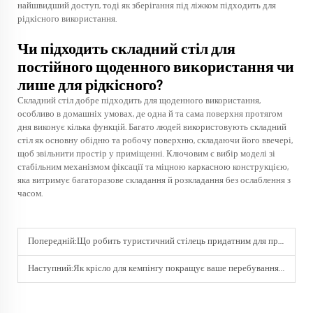
найшвидший доступ, тоді як зберігання під ліжком підходить для
рідкісного використання.
Чи підходить складний стіл для
постійного щоденного використання чи
лише для рідкісного?
Складний стіл добре підходить для щоденного використання,
особливо в домашніх умовах, де одна й та сама поверхня протягом
дня виконує кілька функцій. Багато людей використовують складний
стіл як основну обідню та робочу поверхню, складаючи його ввечері,
щоб звільнити простір у приміщенні. Ключовим є вибір моделі зі
стабільним механізмом фіксації та міцною каркасною конструкцією,
яка витримує багаторазове складання й розкладання без ослаблення з
часом.
Попередній:
Що робить туристичний стілець придатним для пригод на свіжому повітрі?
Наступний:
Як крісло для кемпінгу покращує ваше перебування на свіжому повітрі?