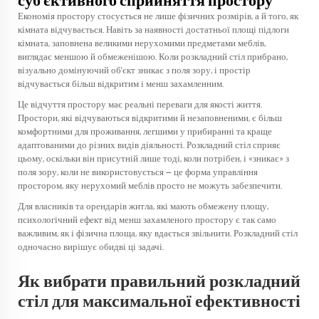
суб’єктивного сприйняття простору
Економія простору стосується не лише фізичних розмірів, а й того, як
кімната відчувається. Навіть за наявності достатньої площі підлоги
кімната, заповнена великими нерухомими предметами меблів,
виглядає меншою й обмеженішою. Коли розкладний стіл прибрано,
візуально домінуючий об’єкт зникає з поля зору, і простір
відчувається більш відкритим і менш захамленним.
Це відчуття простору має реальні переваги для якості життя.
Простори, які відчуваються відкритими й незаповненими, є більш
комфортними для проживання, легшими у прибиранні та краще
адаптованими до різних видів діяльності. Розкладний стіл сприяє
цьому, оскільки він присутній лише тоді, коли потрібен, і «зникає» з
поля зору, коли не використовується — це форма управління
простором, яку нерухомий меблів просто не можуть забезпечити.
Для власників та орендарів житла, які мають обмежену площу,
психологічний ефект від менш захамленого простору є так само
важливим, як і фізична площа, яку вдається звільнити. Розкладний стіл
одночасно вирішує обидві ці задачі.
Як вибрати правильний розкладний
стіл для максимальної ефективності