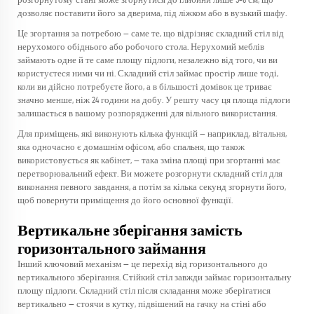
розгорнутому стані може згорнутися до глибини лише 5–8 см, що
дозволяє поставити його за дверима, під ліжком або в вузький шафу.
Це згортання за потребою — саме те, що відрізняє складний стіл від
нерухомого обіднього або робочого стола. Нерухомий меблів
займають одне й те саме площу підлоги, незалежно від того, чи ви
користуєтеся ними чи ні. Складний стіл займає простір лише тоді,
коли ви дійсно потребуєте його, а в більшості домівок це триває
значно менше, ніж 24 години на добу. У решту часу ця площа підлоги
залишається в вашому розпорядженні для вільного використання.
Для приміщень, які виконують кілька функцій — наприклад, вітальня,
яка одночасно є домашнім офісом, або спальня, що також
використовується як кабінет, — така зміна площі при згортанні має
перетворювальний ефект. Ви можете розгорнути складний стіл для
виконання певного завдання, а потім за кілька секунд згорнути його,
щоб повернути приміщення до його основної функції.
Вертикальне зберігання замість
горизонтального займання
Інший ключовий механізм — це перехід від горизонтального до
вертикального зберігання. Стійкий стіл завжди займає горизонтальну
площу підлоги. Складний стіл після складання може зберігатися
вертикально — стоячи в кутку, підвішений на гачку на стіні або