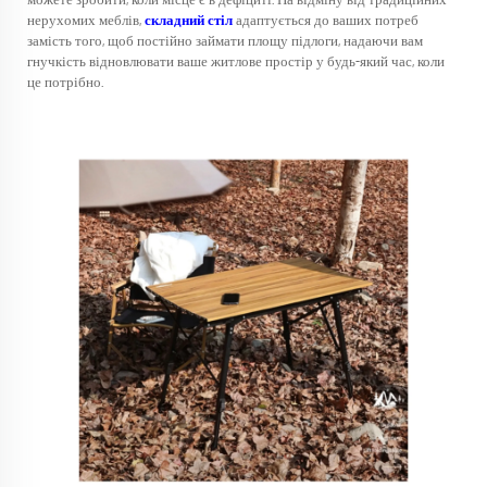
можете зробити, коли місце є в дефіциті. На відміну від традиційних
нерухомих меблів,
складний стіл
адаптується до ваших потреб
замість того, щоб постійно займати площу підлоги, надаючи вам
гнучкість відновлювати ваше житлове простір у будь-який час, коли
це потрібно.