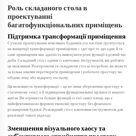
Роль складаного стола в
проектуванні
багатофункціональних приміщень
Підтримка трансформації приміщення
Сучасне проектування невеликих будинків усе частіше ґрунтується
на концепції трансформації приміщення — ідеї про те, що одне й те
саме приміщення має здатність виконувати різні функції в різний час
доби. Складаний стіл є одним із ключових інструментів, які роблять
це можливим. Розгортаючи та складаючи стіл за потребою, ви можете
за кілька хвилин перетворити приміщення з робочого простору на
обідню зону або відкриту гостьову.
Ця можливість трансформації — це не лише збереження простору в
статичному сенсі, а й підвищення функціональної щільності вашого
житла. Ви отримуєте більше функцій із тієї самої площі, що є
найефективнішою формою економії простору без фізичного
розширення будівлі. Розкладний стіл є ключовим інструментом для
реалізації такого підходу.
Зменшення візуального хаосу та