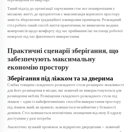
переміщення по квартирі.
Такий підхід до організації харчування стає все поширенішим у
міському житті, де пріоритетом є максимізація корисного простору
замість збереження традиційної планировки приміщень. Розкладний
стіл робить такий спосіб життя практичним, не вимагаючи жодних
компромісів щодо комфорту під час приймання їжі чи площі робочої
поверхні під час фактичного використання.
Практичні сценарії зберігання, що
забезпечують максимальну
економію простору
Зберігання під ліжком та за дверима
Слабка товщина складеного розкладного стола розширює можливості
для його розміщення в місцях, які зазвичай не використовуються для
розміщення меблів. Розміщення складеного розкладного стола під
ліжком — один із найефективніших способів використання простору
під ліжком, який, як правило, залишається незайнятим у більшості
домівок. Стіл залишається непомітним, захищеним від пилу й одразу
доступним у разі потреби.
Аналогічно, вузький проміжок за відкритою дверцятами — зазвичай