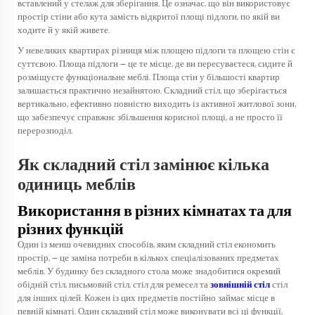
вставлений у стелаж для зберігання. Це означає, що він використовує
простір стіни або кута замість відкритої площі підлоги, по якій ви
ходите й у якій живете.
У невеликих квартирах різниця між площею підлоги та площею стін є
суттєвою. Площа підлоги — це те місце, де ви пересуваєтеся, сидите й
розміщуєте функціональне меблі. Площа стін у більшості квартир
залишається практично незайнятою. Складний стіл, що зберігається
вертикально, ефективно повністю виходить із активної житлової зони,
що забезпечує справжнє збільшення корисної площі, а не просто її
перерозподіл.
Як складний стіл замінює кілька
одиниць меблів
Використання в різних кімнатах та для
різних функцій
Один із менш очевидних способів, яким складний стіл економить
простір, — це заміна потреби в кількох спеціалізованих предметах
меблів. У будинку без складного стола може знадобитися окремий
обідній стіл, письмовий стіл, стіл для ремесел та
зовнішній стіл
стіл
для інших цілей. Кожен із цих предметів постійно займає місце в
певній кімнаті. Один складний стіл може виконувати всі ці функції,