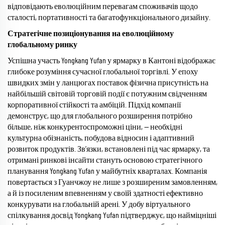
відповідають еволюційним перевагам споживачів щодо
сталості, портативності та багатофункціонального дизайну.
Стратегічне позиціонування на еволюційному
глобальному ринку
Успішна участь Yongkang Yufan у ярмарку в Кантоні відображає
глибоке розуміння сучасної глобальної торгівлі. У епоху
швидких змін у ланцюгах поставок фізична присутність на
найбільшій світовій торговій події є потужним свідченням
корпоративної стійкості та амбіцій. Підхід компанії
демонструє, що для глобального розширення потрібно
більше, ніж конкурентоспроможні ціни, — необхідні
культурна обізнаність, побудова відносин і адаптивний
розвиток продуктів. Зв’язки, встановлені під час ярмарку, та
отримані ринкові інсайти стануть основою стратегічного
планування Yongkang Yufan у майбутніх кварталах. Компанія
повертається з Гуанчжоу не лише з розширеним замовленням,
а й із посиленим впевненням у своїй здатності ефективно
конкурувати на глобальній арені. У добу віртуального
спілкування досвід Yongkang Yufan підтверджує, що найміцніші