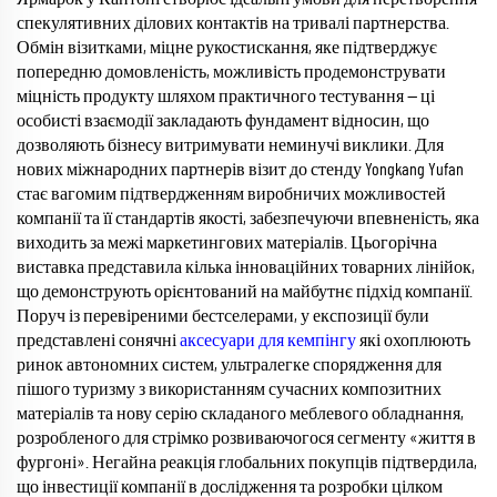
спекулятивних ділових контактів на тривалі партнерства.
Обмін візитками, міцне рукостискання, яке підтверджує
попередню домовленість, можливість продемонструвати
міцність продукту шляхом практичного тестування — ці
особисті взаємодії закладають фундамент відносин, що
дозволяють бізнесу витримувати неминучі виклики. Для
нових міжнародних партнерів візит до стенду Yongkang Yufan
стає вагомим підтвердженням виробничих можливостей
компанії та її стандартів якості, забезпечуючи впевненість, яка
виходить за межі маркетингових матеріалів. Цьогорічна
виставка представила кілька інноваційних товарних лінійок,
що демонструють орієнтований на майбутнє підхід компанії.
Поруч із перевіреними бестселерами, у експозиції були
представлені сонячні
аксесуари для кемпінгу
які охоплюють
ринок автономних систем, ультралегке спорядження для
пішого туризму з використанням сучасних композитних
матеріалів та нову серію складаного меблевого обладнання,
розробленого для стрімко розвиваючогося сегменту «життя в
фургоні». Негайна реакція глобальних покупців підтвердила,
що інвестиції компанії в дослідження та розробки цілком