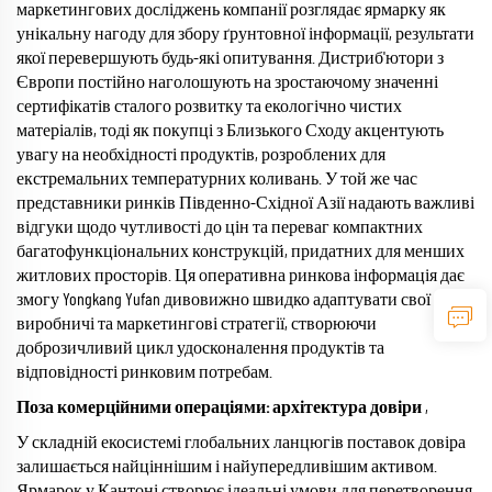
маркетингових досліджень компанії розглядає ярмарку як
унікальну нагоду для збору ґрунтовної інформації, результати
якої перевершують будь-які опитування. Дистриб'ютори з
Європи постійно наголошують на зростаючому значенні
сертифікатів сталого розвитку та екологічно чистих
матеріалів, тоді як покупці з Близького Сходу акцентують
увагу на необхідності продуктів, розроблених для
екстремальних температурних коливань. У той же час
представники ринків Південно-Східної Азії надають важливі
відгуки щодо чутливості до цін та переваг компактних
багатофункціональних конструкцій, придатних для менших
житлових просторів. Ця оперативна ринкова інформація дає
змогу Yongkang Yufan дивовижно швидко адаптувати свої
виробничі та маркетингові стратегії, створюючи
доброзичливий цикл удосконалення продуктів та
відповідності ринковим потребам.
Поза комерційними операціями: архітектура довіри
,
У складній екосистемі глобальних ланцюгів поставок довіра
залишається найціннішим і найупередливішим активом.
Ярмарок у Кантоні створює ідеальні умови для перетворення