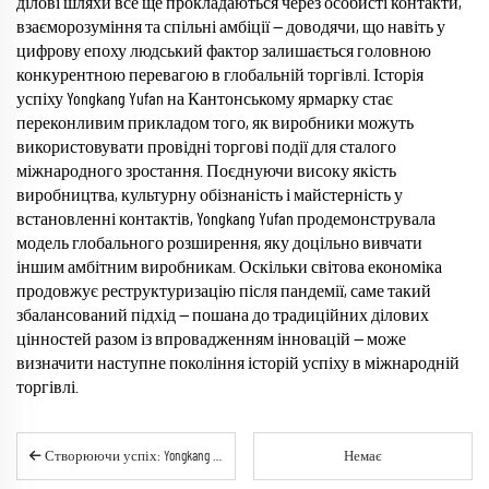
ділові шляхи все ще прокладаються через особисті контакти,
взаєморозуміння та спільні амбіції — доводячи, що навіть у
цифрову епоху людський фактор залишається головною
конкурентною перевагою в глобальній торгівлі. Історія
успіху Yongkang Yufan на Кантонському ярмарку стає
переконливим прикладом того, як виробники можуть
використовувати провідні торгові події для сталого
міжнародного зростання. Поєднуючи високу якість
виробництва, культурну обізнаність і майстерність у
встановленні контактів, Yongkang Yufan продемонструвала
модель глобального розширення, яку доцільно вивчати
іншим амбітним виробникам. Оскільки світова економіка
продовжує реструктуризацію після пандемії, саме такий
збалансований підхід — пошана до традиційних ділових
цінностей разом із впровадженням інновацій — може
визначити наступне покоління історій успіху в міжнародній
торгівлі.
Створюючи успіх: Yongkang Yufan прокладає інноваційний шлях у ЄНАП за рахунок стратегічних партнерств із в’єтнамськими мережами кав'ярень
Немає