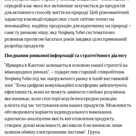
середній клас яких все активніше залучається до продуктів
для активного способу життя на природі. Цей різноманітний
характер взаємодії підкреслює стале світове попит на
інноваційну, надійну продукцію для відпочинку на природі —
саме ту ринкову нішу, яку Yongkang Yufan систематично
розвивав протягом багатьох років завдяки цілеспрямованій
розробці продуктів.
Поєднання ринкової інформації та стратегічного діалогу
"Ярмарка в Кантоні залишається основою нашої стратегії на
міжнародних ринках", — підкреслив старший співробітник
Yongkang Yufan під час напруженого ранку в їхній виставковій
зоні. "Хоча цифрові комунікаційні платформи забезпечують
ефективність, вони не можуть замінити глибоке розуміння,
яке виникає, коли спостерігаєш безпосередню реакцію
клієнта під час тестування ним наших продуктів. Можливість
обговорювати варіанти індивідуального виконання,
одночасно аналізуючи якість виготовлення продукту,
створює ділові можливості, які ніколи б не виникли лише
шляхом обміну електронними листами". Група