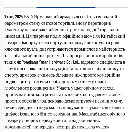
1-ше, 2025
135-й Ярмарковий ярмарк, всесвітньо визнаний
барометром стану світової торгівлі, знову перетворив
Гуанчжоу на оживаючий епіцентр міжнародної торгівлі та
інновацій. Ця піврічна подія, офіційно відома як Китайський
ярмарок імпорту та експорту, продовжує виконувати роль
ключового вузла, де зустрічаються промислове майстерність
та глобальний попит ринку. Для прогресивних виробників,
таких як Yongkang Yufan Hardware Co., Ltd., відомого спеціаліста в
галузі високоякісної продукції для активного відпочинку та
спорту, ярмарок є чимось більшим, ніж просто комерційна
подія — це стратегічна необхідність у їхньому плані
глобального розширення. Участь у цьогорічному заході
принесла виняткові результати, що виходять далеко за межі
простих обсягів угод, яскраво демонструючи незмінну силу
безпосереднього людського спілкування в умовах все більш
цифровізованого бізнес-середовища. Масштаб цьогорічного
ярмарку створив передумови для надзвичайних
можливостей: попередня реєстрація показала участь