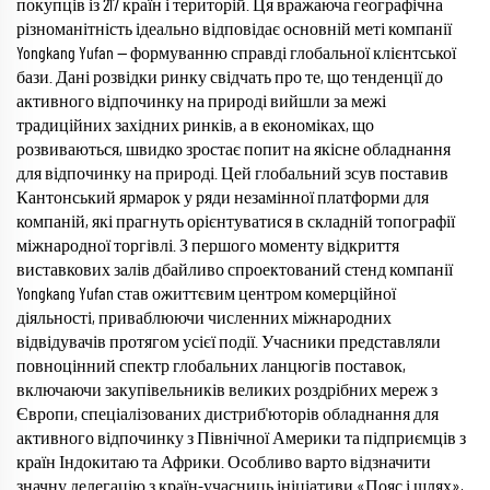
покупців із 217 країн і територій. Ця вражаюча географічна
різноманітність ідеально відповідає основній меті компанії
Yongkang Yufan — формуванню справді глобальної клієнтської
бази. Дані розвідки ринку свідчать про те, що тенденції до
активного відпочинку на природі вийшли за межі
традиційних західних ринків, а в економіках, що
розвиваються, швидко зростає попит на якісне обладнання
для відпочинку на природі. Цей глобальний зсув поставив
Кантонський ярмарок у ряди незамінної платформи для
компаній, які прагнуть орієнтуватися в складній топографії
міжнародної торгівлі. З першого моменту відкриття
виставкових залів дбайливо спроектований стенд компанії
Yongkang Yufan став ожиттєвим центром комерційної
діяльності, приваблюючи численних міжнародних
відвідувачів протягом усієї події. Учасники представляли
повноцінний спектр глобальних ланцюгів поставок,
включаючи закупівельників великих роздрібних мереж з
Європи, спеціалізованих дистриб'юторів обладнання для
активного відпочинку з Північної Америки та підприємців з
країн Індокитаю та Африки. Особливо варто відзначити
значну делегацію з країн-учасниць ініціативи «Пояс і шлях»,