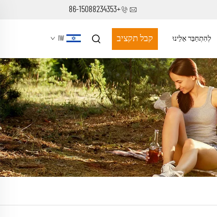
+86-15088234353
קבל תקציב
לְהִתְחַבֵּר אֵלֵינוּ
IW