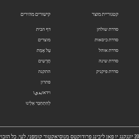
קטגוריית מוצר
קישורים מהירים
סדרת שולחן
דף הבית
סדרת כיסאות
מוצרים
סדרת אוהל
עַל אָמַת
סדרת שינה
חֲדָשִים
סדרת פיקניק
התקנה
פתרון
וידאוيديו
לְהִתְחַבֵּר אֵלֵינוּ