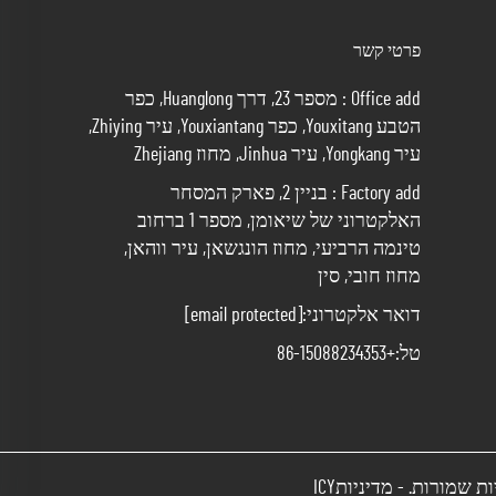
פרטי קשר
Office add : מספר 23, דרך Huanglong, כפר
הטבע Youxitang, כפר Youxiantang, עיר Zhiying,
עיר Yongkang, עיר Jinhua, מחוז Zhejiang
Factory add : בניין 2, פארק המסחר
האלקטרוני של שיאומן, מספר 1 ברחוב
טינמה הרביעי, מחוז הונגשאן, עיר ווהאן,
מחוז חובי, סין
דואר אלקטרוני:
[email protected]
טל:
+86-15088234353
מדיניותICY