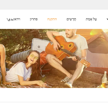
עַל אָמַת
חֲדָשִים
התקנה
פתרון
וידאוيديו