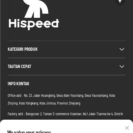
KATEGORI PRODUK
TAUTAN CEPAT
INFO KONTAK
Office add : No. 23, Jalan Huanglong, Desa Alam Youxitang, Desa Youxiantang, Kota
Zhiying, Kota Yongkang, Kota Jinhua, Provinsi Zhejiang
Factory add : Bangunan 2, Taman E-commerce Xiaoman, No.1 Jalan Tianma ke-4, Distrik
Hongshan, Kota Wuhan, Provinsi Hubei, Tiongkok
Email:
[email protected]