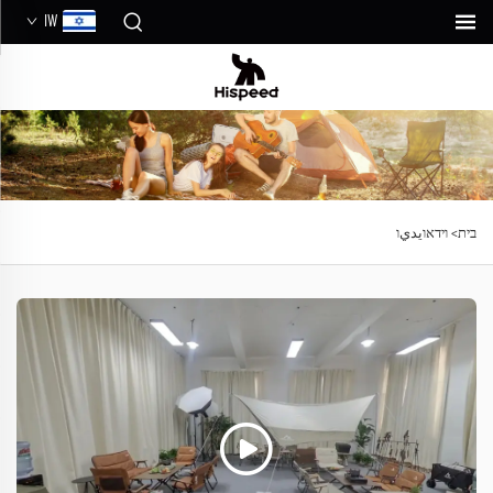
IW
בית>
וידאוيديו