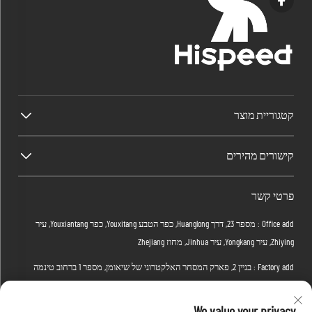
קטגוריית מוצר
קישורים מהירים
פרטי קשר
Office add : מספר 23, דרך Huanglong, כפר הטבע Youxitang, כפר Youxiantang, עיר
Zhiying, עיר Yongkang, עיר Jinhua, מחוז Zhejiang
Factory add : בניין 2, פארק המסחר האלקטרוני של שיאומן, מספר 1 ברחוב טינמה
הרביעי, מחוז הונגשאן, עיר ווהאן, מחוז חובי, סין
דואר אלקטרוני:
[email protected]