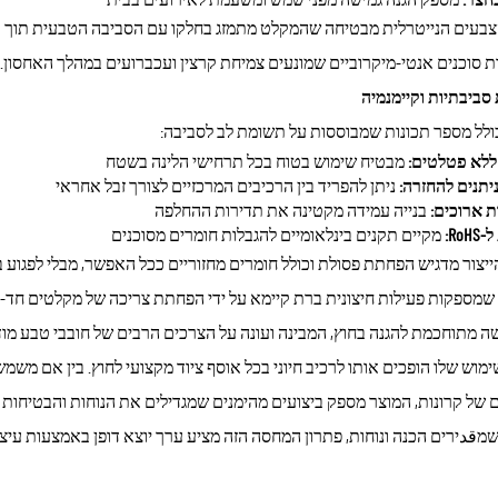
בעים הנייטרלית מבטיחה שהמקלט מתמזג בחלקו עם הסביבה הטבעית תוך כ
 סוכנים אנטי-מיקרוביים שמונעים צמיחת קרצין ועכברועים במהלך האחסון.
סביבתיות וקיימנמיה
ולל מספר תכונות שמבוססות על תשומת לב לסביבה:
ללא פטלטים:
מבטיח שימוש בטוח בכל תרחישי הלינה בשטח
ניתנים להחזרה:
ניתן להפריד בין הרכיבים המרכזיים לצורך זבל אחראי
ת ארוכים:
בנייה עמידה מקטינה את תדירות ההחלפה
Ro:
מקיים תקנים בינלאומיים להגבלות חומרים מסוכנים
יצור מדגיש הפחתת פסולת וכולל חומרים מחזוריים ככל האפשר, מבלי לפגוע בב
שה מתוחכמת להגנה בחוץ, המבינה ועונה על הצרכים הרבים של חובבי טבע מודר
וש שלו הופכים אותו לרכיב חיוני בכל אוסף ציוד מקצועי לחוץ. בין אם משמש
 של קרונות, המוצר מספק ביצועים מהימנים שמגדילים את הנוחות והבטיחות ב
מقدירים הכנה ונוחות, פתרון המחסה הזה מציע ערך יוצא דופן באמצעות עיצוב