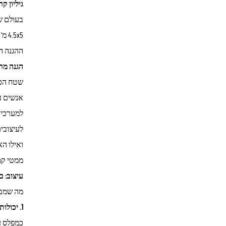
גיליון קרקע גדול 4.5x5 מ' לאוהל חוץ
בעולם ש
5x5
ההגנה המשו
הגנה מרחיב
אנשים ע
ממטי קמפ
עיצוב: כ
מה שמבד
1. יכולות כיסוי עליון לממטר
כמפלס ע