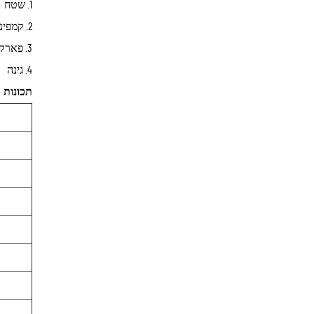
1. שטח
2. קמפינג
3. פארק
4. גינה
תכונות