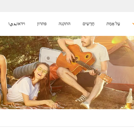
עַל אָמַת
חֲדָשִים
התקנה
פתרון
וידאוيديו