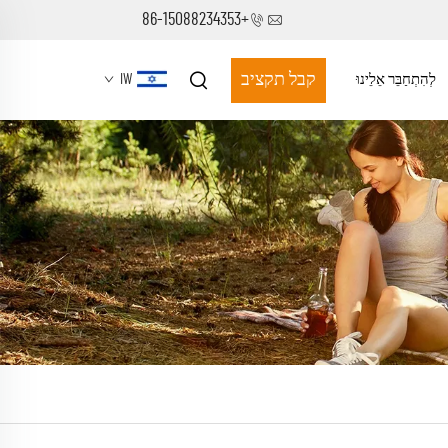
+86-15088234353
קבל תקציב
לְהִתְחַבֵּר אֵלֵינוּ
IW