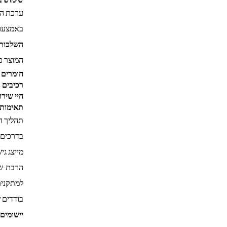
ערכת הצ
באמצעות
השלכות 
המוצר כ
חומרים 
רכיבים 
חיי שירו
תאימות ל-HS
תהליך הי
מייצג גי
הרבת-שימ
למתקנים
בודדים ש
יישומים