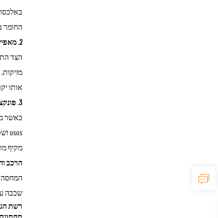
באלכסון,
החומר בפניות מים עולה על
2. מאפיינים מוכחים להגנה מפני שמש
מזיקות,
אותו יק
3. פונקציונליות של מרשה עמידה
מקיף מת
הרכב וח
המחסה מ
שכבה עליונה: ציפוי פוליא
רשת הג
תחתונה: