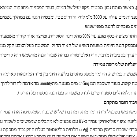
 כאשר מותח נכון, מבטיח ניקוז יעיל של המים, בעוד תפסניות מחוזקות הנמצאו
 3000 מ"מ לחץ הידרוסטטי, ומבטיח הגנה גם במהלך גשמים ממושכים.
 ומספק הגנה חיונית בשעות השיא של האור החזק. המשטח בעל הצבע הקל ממז
ר ערך בסביבות מדבר, חוף ואלטיטודה גבוהה שבהן הגנה מהשמש היא קריטית.
osos ושטח קשה, בעוד השכבה המ chống
חת לאוהלים סטנדרטיים לגודל משפחה, עם הגנה נוספת על ההיקף.
יבור חומר מתקדם
שתמש בטכנולוגיית חומר מתקדמת בת שלוש שכבות שמקסימה את העמידות ת
תילן עמיד ב-UV עם צבעים לא מתכלים שממשיכים לשמור על תכונות ההגנה גם לאחר חשיפה ממושכת לשמש
ברה:
שכבת סרימין מרכזית из망 תלתית פוליאסטר בעלת חוזק גבוה מספקת עמידות יתירה לקרע תוך שמירה על גמישות החומר
ציפוי פוליאתילן מטושטש משפר את האחיזה בעת שימוש כמצע אדמה ומספק 