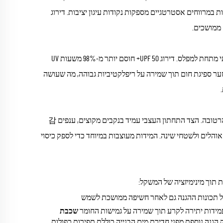
ת במרווחים אסטרטגיים מספקות נקודות עיגון יציבות. דירוג
הצד התחתון מצופה-כסף מונע עד 90% מהקרינה הסולרית, ומייצר אזור קירור משמעותי מתחת למפלס. דירוג UPF 50+ חוסם יותר מ-98% משעות UV
ער ספיגת חום תוך שמירה על ריפלקטיביות גבוהה, מה שעושה
כאשר משמשת כמרשה, החומר מספק מחסום בליעה חיוני בין ציוד המחנאות לאדמה הרטובה. הצד התחתון העצבי עמיד בנקבים מקוצים, ענפים 감
 מים מונעת מהumidity מהאדמה לחדור לתוך אוהלים ולשטחי שינה. המידות מעוצבות במיוחד כדי לספק כיסוי
וך מינימיזציה של המשקל:
שכבת
הגנה נוספת מפני חדירת מים
הבנייה כוללת תפירות כפולות