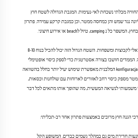
חוויה מבלתי נשכחת לאי-נעימות. המגבת הגדולה לשטח חוץ
ליונה נגד שמש והן כמחסה ממטר, וכן כמגבת קרקע עמידה. פתרון
לbeach או אירוע חיצוני.
שטח הכיסוי groß של 22.5 מטר רבוע (בערך 4.5x5 מטר) ממקם את המוצר כמחסה אידיאלי לקבוצות ומשפחות. השטח הגדול הזה יכול להכיל בנוח 8-10
. הממדים חושבו בצורה אסטרטגית כדי לספק כיסוי אופטימלי
למערכי קמפינג משפחתיים טיפוסיים, תוך שמרם על ניידות ונגישות להובלה והתקנה. הkonfiguracja המלבנית מאפשרת שימוש יעיל יותר בחלל בהשוואה
עיצובים ריבועיים, ונותנת כיסוי טוב יותר למערכים ארוכים של קמפינג. הרוחב של 4.5 מטר מספק כיסוי רחב לאזורים לארוחות עם שולחנות וכסאות,
ן בין כיסוי משמעותי לנשיאה המעשית, מה שהופך אותו מתאים לכל דבר
י הגנה חוץ מרובים באמצעות פתרון אחד רב-תכליתי:
ונעות חדירת מים גם במהלך גשמים כבדים. המשופע הקל