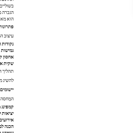
בשוליים
הוא מאו
פתרונות
עיצוב ה
נקודות 
גמישות 
אחסון ק
שקית אח
תהליך הה
להשיג מ
יישומים 
המַחסה ה
קמפינג 
יציאות ל
אירועים 
הכנה למ
שימוש ב