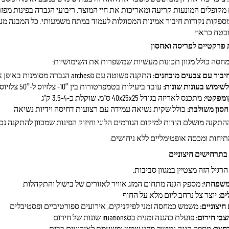
 מקופלים המונעות קריעה ומאריכות את חיי המוצר. ריבועי הגברה בפינות מפ
בטח כראוי.
 פרקטיים לפריסה ואחסון
מחסה
כולל מגוון תכונות מעשיות שמשפרות את השימושיות:
חיבור עם צבעים מובחנים:
התקנה פשוטה עם פatches הגברה מסומנות באופן אינטואיטיבי
לשימוש בעונות שונות:
עובד ביעילות בטמפרטורות בין ‎-10° צלזיוס ל-50° צלזיוס
ומפקטי:
מתכנס לאריזה בגודל 40x25x25 ס"מ, שוקלת כ-3.5-4 ק"ג
סון משולבת:
כולל שקית נשיאה עמידה עם רצועות דחיסה וידיות נשיאה
תקנה מושלם הודות למיקום הגורמים הלוגי וחיזוק הפינות שמכוון להתקנה נכ
תיחות ומכסה אופטימליים ללא ניחושים.
בתרחישים חיצוניים
רגיל הזה מצטיין במגוון סביבות:
משפחתי:
מספק הגנה מתחום המזג אוויר לאזורים של בישול והתקהלות
ים:
יוצר צל נרחב ליום מלא על החוף
חיצוניים:
משמש כמחסה זמני לפיקניקים, אירועים ספורטיביים ופסטיבלים
צבי חירום:
פועלת כהגנה זמנית בסituations שונות של חירום
חצר:
מספק הגנה גמישה מפני שמש ומשעמת לאירועים בבית