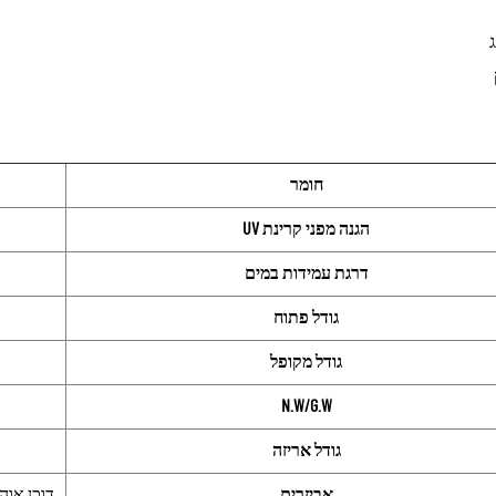
חומר
הגנה מפני קרינת UV
דרגת עמידות במים
גודל פתוח
גודל מקופל
N.W/G.W
גודל אריזה
אביזרים
דוכן אוהל*1+מוטות*2+מסמרי קרקע*8+חבלים נגד רוח*