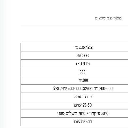
מוצרים מומלצים
צ'צ'יאנג, סין
Hispeed
YF-TM-04
BSCI
200יח'
200-500 יח':$29.85;500-1000 יח':$28.7
תיבה חומה
25-30 ימים
30% פיקדון + 70% תשלום סופי
500 יח'/יום