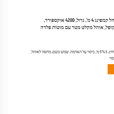
כיסוי חיצוני לאוהל קמפינג 4 מ', גדול, 420D אוקספורד,
מוצר גדול לשימוש בחוץ, 4.5*5 מ', כיסוי על האדמה, שמש וגשם, מחסה לאוהל,
וי