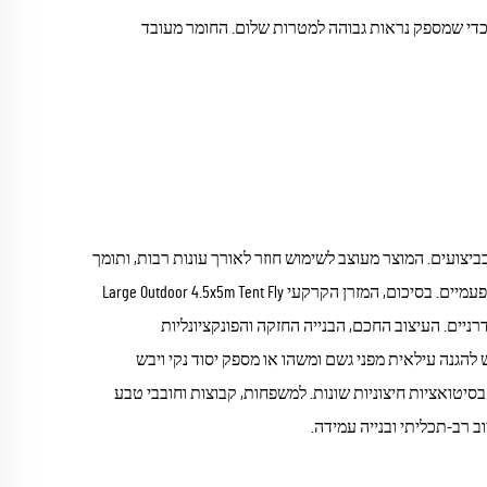
די שמספק נראות גבוהה למטרות שלום. החומר מעובד
יצועים. המוצר מעוצב לשימוש חוזר לאורך עונות רבות, ותומך
בדרכים שמספקות פעילות חיצונית ברת קיימא על ידי הפחתת צריכה של מקלטים חד-פעמיים. בסיכום, המזרן הקרקעי Large Outdoor 4.5x5m Tent Fly
ניים. העיצוב החכם, הבנייה החזקה והפונקציונליות
 להגנה עילאית מפני גשם ומשהו או מספק יסוד נקי ויבש
סיטואציות חיצוניות שונות. למשפחות, קבוצות וחובבי טבע
 רב-תכליתי ובנייה עמידה.