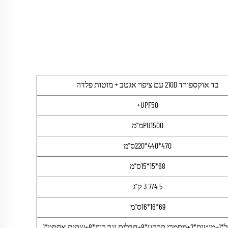
בד אוקספורד 210D עם ציפוי אגטב + מוטות פלדה
UPF50+
PU1500מ"מ
470*440*220ס"מ
68*15*15ס"מ
3.7/4.5 ק"ג
69*16*16ס"מ
8+שקית אחסון*1