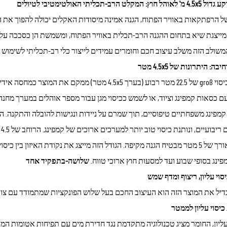
: המקלט הרב-תכליתי האולטימטיבי לטיולים
ל הרפתקאות באוויר הפתוח, הגנה אמינה מיסודות האקלים יכולה להפוך את ה
4. מ' מייצגת שיא בתחום ההגנה הרב-תכלית באוויר הפתוח, ומשמשת הן כסככה ע
לב הזה משלב עיצוב חכם וחומרים עמידים לייצור כלי רב-תכליתי לשימוש בחוץ, המשפר כל נ camping, טיול 
ה: היתרונות של 4.5x5 מטר
ם כסאות קמפינג וציוד, או לשמש ככיסוי מגן עבור מספר אוהלים במערך מחנה
ל
ואילו האורך של 5 מטר מבטיח הגנה מקיפה. הגודל הזה מייצג את נקודת האיזו
ינג בסופי שבוע ועד למסעות חוץ ארוכי טווח.
שלושה-בתפקיד אחד
יסוי עליון, ריצוף ומדף שמש
יל את המוצר הזה הוא העיצוב החכם בעל שלוש הפונקציות שמתמודד עם צורכ
ליון, החומר מציג טכנולוגיה מתקדמת נגד חדירת מים עם תפיחות אטומות המ