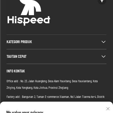
KATEGORI PRODUK
TAUTAN CEPAT
INFO KONTAK
Office add : No. 23, Jalan Huanglong, Desa Alam Youxitang, Desa Youxiantang, Kota
Zhiying, Kota Yongkang, Kota Jinhua, Provinsi Zhejiang
Factory add : Bangunan 2, Taman E-commerce Xiaoman, No.1 Jalan Tianma ke-4, Distrik
Hongshan, Kota Wuhan, Provinsi Hubei, Tiongkok
Email:
[email protected]