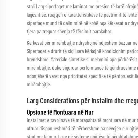
stoli Larg
siperfaqet me laminat me presion të lartë ofrojn
lagështisë, ruajtjën e karakteristikave të pastrimit të leh
siperfaqe mund të dalin mirë në kohë nga kërkesat e ndrys
tjera pa treguar shenja të fërcimit parakohor.
Kërkesat për mirëmbajtje ndryshojnë ndjeshëm bazuar në 
Siperfaqet e drurit të sigiluara kërkojnë kondicionim perio
brendshme. Materiale sintetike si melamini apo përbërësit 
mirëmbajtje, duke siguruar performancë të qëndrueshme n
ndonjëherë varet nga prioritetet specifike të përdoruesit
mirëmbajtje.
Larg Considerations për instalim dhe rreg
Opsione të Montuara në Mur
Instalimet e tavolinave të mbrapshta të montuara në mur
ofruar disponueshmëri të përhershme pa nevojën e ruajtje
studime të murit ose në sisteme ngjitëse të përshtatshme