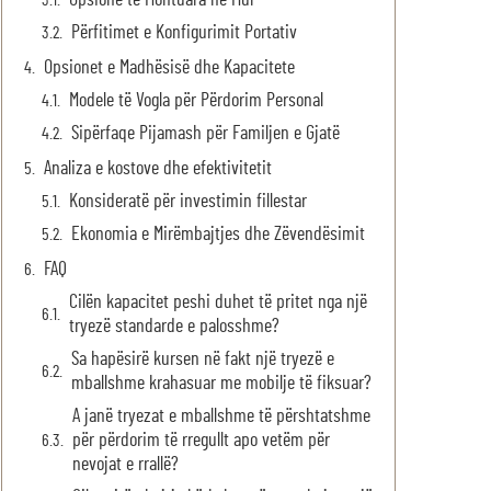
Opsione të Montuara në Mur
Përfitimet e Konfigurimit Portativ
Opsionet e Madhësisë dhe Kapacitete
Modele të Vogla për Përdorim Personal
Sipërfaqe Pijamash për Familjen e Gjatë
Analiza e kostove dhe efektivitetit
Konsideratë për investimin fillestar
Ekonomia e Mirëmbajtjes dhe Zëvendësimit
FAQ
Cilën kapacitet peshi duhet të pritet nga një
tryezë standarde e palosshme?
Sa hapësirë kursen në fakt një tryezë e
mballshme krahasuar me mobilje të fiksuar?
A janë tryezat e mballshme të përshtatshme
për përdorim të rregullt apo vetëm për
nevojat e rrallë?