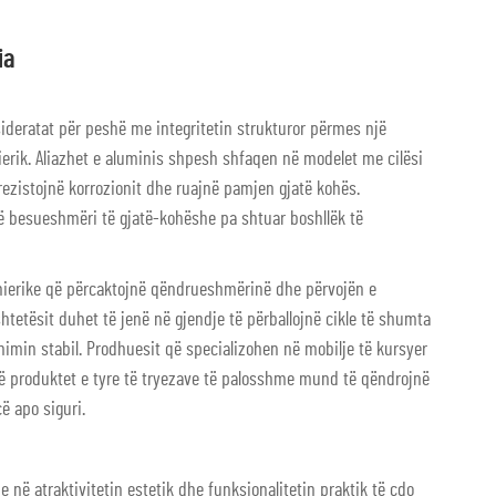
ia
deratat për peshë me integritetin strukturor përmes një
ierik. Aliazhet e aluminis shpesh shfaqen në modelet me cilësi
, rezistojnë korrozionit dhe ruajnë pamjen gjatë kohës.
ojnë besueshmëri të gjatë-kohëshe pa shtuar boshllëk të
nierike që përcaktojnë qëndrueshmërinë dhe përvojën e
htetësit duhet të jenë në gjendje të përballojnë cikle të shumta
nimin stabil. Prodhuesit që specializohen në mobilje të kursyer
që produktet e tyre të tryezave të palosshme mund të qëndrojnë
ë apo siguri.
në atraktivitetin estetik dhe funksionalitetin praktik të çdo