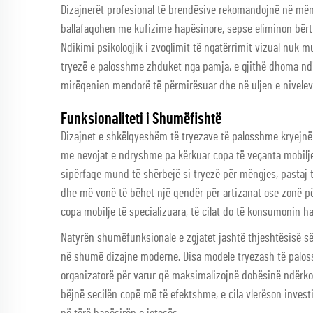
Dizajnerët profesional të brendësive rekomandojnë në mën
ballafaqohen me kufizime hapësinore, sepse eliminon bërt
Ndikimi psikologjik i zvoglimit të ngatërrimit vizual nuk 
tryezë e palosshme zhduket nga pamja, e gjithë dhoma nd
mirëqenien mendorë të përmirësuar dhe në uljen e niveleve
Funksionaliteti i Shumëfishtë
Dizajnet e shkëlqyeshëm të tryezave të palosshme kryejnë
me nevojat e ndryshme pa kërkuar copa të veçanta mobilje p
sipërfaqe mund të shërbejë si tryezë për mëngjes, pastaj
dhe më vonë të bëhet një qendër për artizanat ose zonë për
copa mobilje të specializuara, të cilat do të konsumonin 
Natyrën shumëfunksionale e zgjatet jashtë thjeshtësisë së
në shumë dizajne moderne. Disa modele tryezash të palos
organizatorë për varur që maksimalizojnë dobësinë ndërkoh
bëjnë secilën copë më të efektshme, e cila vlerëson inves