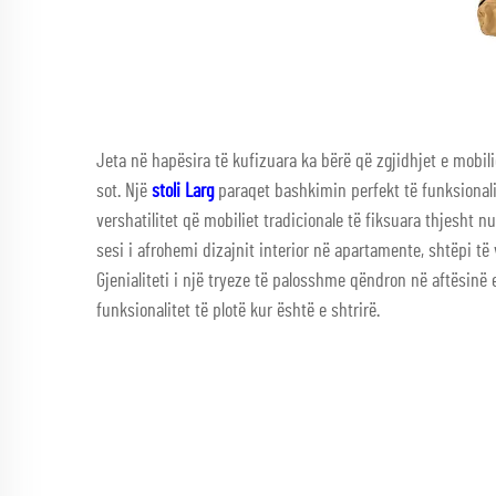
Jeta në hapësira të kufizuara ka bërë që zgjidhjet e mobi
sot. Një
stoli Larg
paraqet bashkimin perfekt të funksionali
vershatilitet që mobiliet tradicionale të fiksuara thjesht
sesi i afrohemi dizajnit interior në apartamente, shtëpi të
Gjenialiteti i një tryeze të palosshme qëndron në aftësinë
funksionalitet të plotë kur është e shtrirë.