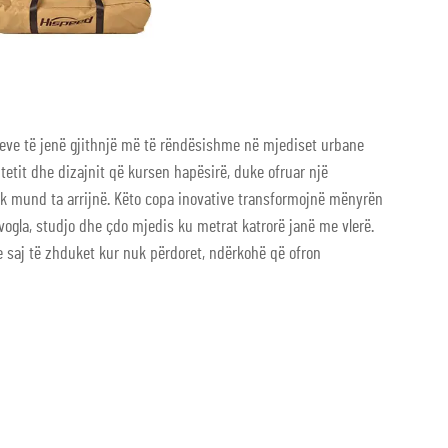
lieve të jenë gjithnjë më të rëndësishme në mjediset urbane
tetit dhe dizajnit që kursen hapësirë, duke ofruar një
 nuk mund ta arrijnë. Këto copa inovative transformojnë mënyrën
 vogla, studjo dhe çdo mjedis ku metrat katrorë janë me vlerë.
 e saj të zhduket kur nuk përdoret, ndërkohë që ofron