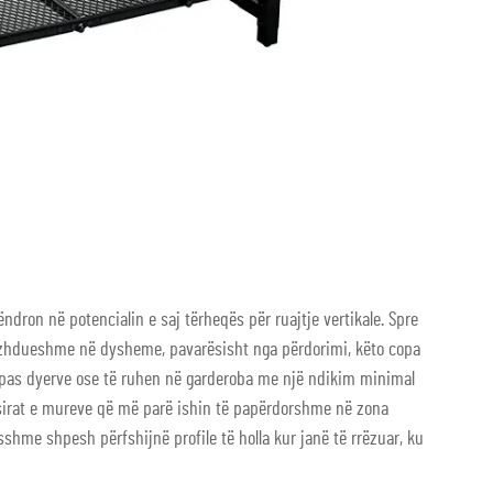
ndron në potencialin e saj tërheqës për ruajtje vertikale. Spre
azhdueshme në dysheme, pavarësisht nga përdorimi, këto copa
pas dyerve ose të ruhen në garderoba me një ndikim minimal
pësirat e mureve që më parë ishin të papërdorshme në zona
sshme shpesh përfshijnë profile të holla kur janë të rrëzuar, ku