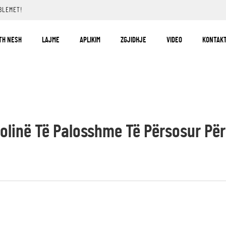
BLEMET!
TH NESH
LAJME
APLIKIM
ZGJIDHJE
VIDEO
KONTAKT
volinë Të Palosshme Të Përsosur Për