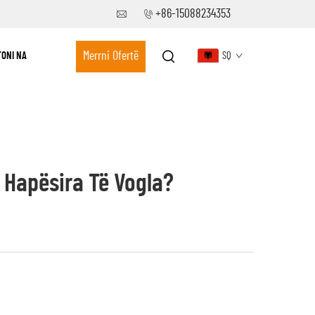
+86-15088234353
Merrni Ofertë
ONI NA
SQ
 Hapësira Të Vogla?