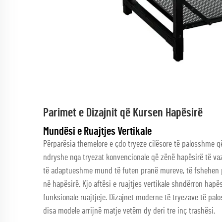
Parimet e Dizajnit që Kursen Hapësirë
Mundësi e Ruajtjes Vertikale
Përparësia themelore e çdo tryeze cilësore të palosshme që
ndryshe nga tryezat konvencionale që zënë hapësirë të v
të adaptueshme mund të futen pranë mureve, të fshehen 
në hapësirë. Kjo aftësi e ruajtjes vertikale shndërron ha
funksionale ruajtjeje. Dizajnet moderne të tryezave të palo
disa modele arrijnë matje vetëm dy deri tre inç trashësi.