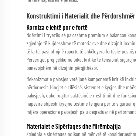
në tërë hapësirën e jetesës.
Konstruktimi i Materialit dhe Përdorshmër
Korniza e lehtë por e fortë
Ndërtimi i tryezës së palosshme premium e balancon konsi
zgjedhje të kujdesshme të materialeve dhe dizajnit inxhin
të lartë, pasi ofrojnë raporte të shkëlqyera fortësie-peshë
Përsëritjet prej çeliku në pikat kritike të tensionit sigur
panevojshëm në dizajnin përgjithësor.
Mekanizmat e palosjes vetë janë komponentë kritikë inxhi
përdoruesit. Hingjet e cilësisë, sistemet e kyçjes dhe mbës
palosjesh, duke ruajtur saktësinë e rreshtimit dhe funksio
hapesire shpesh kryejnë testime të gjera për të siguruar 
mijëra operacione palosjesh pa u degraduar në performanc
Materialet e Sipërfaqes dhe Mirëmbajtja
Zgjedhja e sipërfaqes ndikon në mënyrë të konsiderueshme 