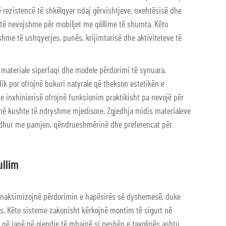
ë rezistencë të shkëlqyer ndaj gërvishtjeve, nxehtësisë dhe
të të nevojshme për mobiljet me qëllime të shumta. Këto
hme të ushqyerjes, punës, krijimtarisë dhe aktiviteteve të
materiale siperfaqi dhe modele përdorimi të synuara.
dik por ofrojnë bukuri natyrale që thekson estetikën e
e inxhinierisë ofrojnë funksionim praktikisht pa nevojë për
ë kushte të ndryshme mjedisore. Zgjedhja midis materialeve
 lidhur me pamjen, qëndrueshmërinë dhe preferencat për
ullim
 maksimizojnë përdorimin e hapësirës së dyshemesë, duke
s. Këto sisteme zakonisht kërkojnë montim të sigurt në
 që janë në gjendje të mbajnë si peshën e tavolinës ashtu