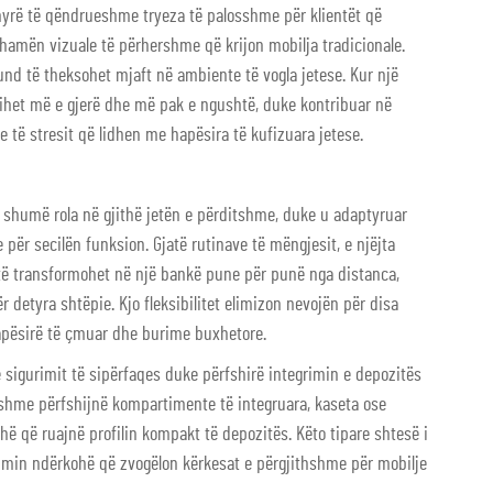
yrë të qëndrueshme tryeza të palosshme për klientët që
hamën vizuale të përhershme që krijon mobilja tradicionale.
mund të theksohet mjaft në ambiente të vogla jetese. Kur një
ihet më e gjerë dhe më pak e ngushtë, duke kontribuar në
 të stresit që lidhen me hapësira të kufizuara jetese.
 shumë rola në gjithë jetën e përditshme, duke u adaptyruar
ër secilën funksion. Gjatë rutinave të mëngjesit, e njëjta
 të transformohet në një bankë pune për punë nga distanca,
 detyra shtëpie. Kjo fleksibilitet elimizon nevojën për disa
hapësirë të çmuar dhe burime buxhetore.
 sigurimit të sipërfaqes duke përfshirë integrimin e depozitës
shme përfshijnë kompartimente të integruara, kaseta ose
ë që ruajnë profilin kompakt të depozitës. Këto tipare shtesë i
timin ndërkohë që zvogëlon kërkesat e përgjithshme për mobilje