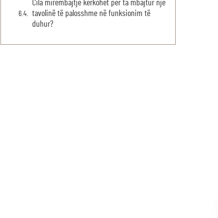
Cila mirëmbajtje kërkohet për ta mbajtur një
tavolinë të palosshme në funksionim të
duhur?