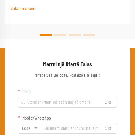
çdo përjetjeje të suksesshme në natyrën e hapur, duke e transformuar një
Shiko më shumë
kampim bazik...
Merrni një Ofertë Falas
Përfaqësuesi ynë do t'ju kontaktojë së shpejti.
Email
0/100
Mobile/WhatsApp
Code
0/100