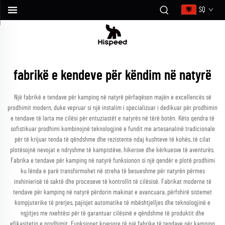
SQ
fabrikë e kendeve për këndim në natyrë
Një fabrikë e tendave për kamping në natyrë përfaqëson majën e excellencës së
prodhimit modern, duke vepruar si një instalim i specializuar i dedikuar për prodhimin
e tendave të larta me cilësi për entuziastët e natyrës në tërë botën. Këto qendra të
sofistikuar prodhimi kombinojnë teknologjinë e fundit me artesanalinë tradicionale
për të krijuar tenda të qëndshme dhe rezistente ndaj kushteve të kohës, të cilat
plotësojnë nevojat e ndryshme të kampistëve, hikersve dhe kërkuesve të aventurës.
Fabrika e tendave për kamping në natyrë funksionon si një qendër e plotë prodhimi
ku lënda e parë transformohet në streha të besueshme për natyrën përmes
inxhinierisë të saktë dhe proceseve të kontrollit të cilësisë. Fabrikat moderne të
tendave për kamping në natyrë përdorin makinat e avancuara, përfshirë sistemet
kompjuterike të prerjes, pajisjet automatike të mbështjelljes dhe teknologjinë e
ngjitjes me nxehtësi për të garantuar cilësinë e qëndshme të produktit dhe
efikasitetin e prodhimit. Funksionet kryesore të një fabrike të tendave për kamping