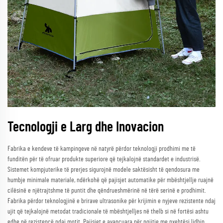
Tecnologji e Larg dhe Inovacion
Fabrika e kendeve të kampingeve në natyrë përdor teknologji prodhimi me të
funditën për të ofruar produkte superiore që tejkalojnë standardet e industrisë.
Sistemet kompjuterike të prerjes sigurojnë modele saktësisht të qendosura me
humbje minimale materiale, ndërkohë që pajisjet automatike për mbështjellje ruajnë
cilësinë e njëtrajtshme të puntit dhe qëndrueshmërinë në tërë serinë e prodhimit.
Fabrika përdor teknologjinë e brirave ultrasonike për krijimin e nyjeve rezistente ndaj
ujit që tejkalojnë metodat tradicionale të mbështjelljes në thelb si në fortësi ashtu
edhe në rezistencë ndaj motit. Pajisjet e avancuara për ngjitje me nxehtësi lidhin