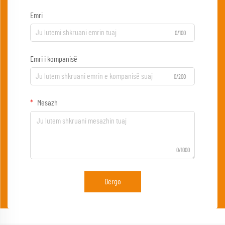
Emri
0/100
Emri i kompanisë
0/200
Mesazh
0/1000
Dërgo