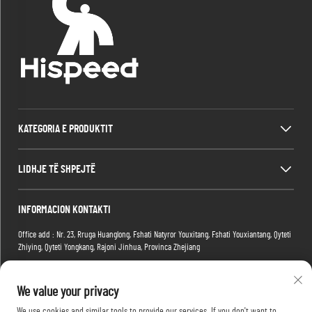
KATEGORIA E PRODUKTIT
LIDHJE TË SHPEJTË
INFORMACION KONTAKTI
Office add : Nr. 23, Rruga Huanglong, Fshati Natyror Youxitang, Fshati Youxiantang, Qyteti
Zhiying, Qyteti Yongkang, Rajoni Jinhua, Provinca Zhejiang
Factory add : Ndërtesa 2, Parku i Larg E-commerce, Nr.1 Rruga Tianma e Larg 4, Rajoni
Hongshan, Qyteti Wuhan, Provicia Hubei, Kinë
We value your privacy
Email:
[email protected]
We use cookies and similar tools to provide our services. If you don't want to