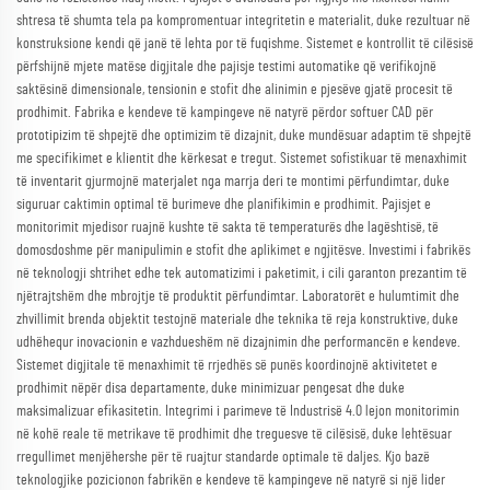
shtresa të shumta tela pa kompromentuar integritetin e materialit, duke rezultuar në
konstruksione kendi që janë të lehta por të fuqishme. Sistemet e kontrollit të cilësisë
përfshijnë mjete matëse digjitale dhe pajisje testimi automatike që verifikojnë
saktësinë dimensionale, tensionin e stofit dhe alinimin e pjesëve gjatë procesit të
prodhimit. Fabrika e kendeve të kampingeve në natyrë përdor softuer CAD për
prototipizim të shpejtë dhe optimizim të dizajnit, duke mundësuar adaptim të shpejtë
me specifikimet e klientit dhe kërkesat e tregut. Sistemet sofistikuar të menaxhimit
të inventarit gjurmojnë materjalet nga marrja deri te montimi përfundimtar, duke
siguruar caktimin optimal të burimeve dhe planifikimin e prodhimit. Pajisjet e
monitorimit mjedisor ruajnë kushte të sakta të temperaturës dhe lagështisë, të
domosdoshme për manipulimin e stofit dhe aplikimet e ngjitësve. Investimi i fabrikës
në teknologji shtrihet edhe tek automatizimi i paketimit, i cili garanton prezantim të
njëtrajtshëm dhe mbrojtje të produktit përfundimtar. Laboratorët e hulumtimit dhe
zhvillimit brenda objektit testojnë materiale dhe teknika të reja konstruktive, duke
udhëhequr inovacionin e vazhdueshëm në dizajnimin dhe performancën e kendeve.
Sistemet digjitale të menaxhimit të rrjedhës së punës koordinojnë aktivitetet e
prodhimit nëpër disa departamente, duke minimizuar pengesat dhe duke
maksimalizuar efikasitetin. Integrimi i parimeve të Industrisë 4.0 lejon monitorimin
në kohë reale të metrikave të prodhimit dhe treguesve të cilësisë, duke lehtësuar
rregullimet menjëhershe për të ruajtur standarde optimale të daljes. Kjo bazë
teknologjike pozicionon fabrikën e kendeve të kampingeve në natyrë si një lider