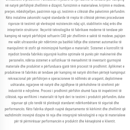
në natyrë përfshijnë zhvillimin e dizajnit, furnizimin e materialeve, krijimin e modeve,
prerjen, mbështjelljen, pastrimin nga uji, testimin e cilësisë dhe paketimin përfundim.
Këto instalime zakonisht ruajnë standarde të rrepta të cilësisë përmes procedurave
rigoroze të testimit që vlerësojnë rezistencën ndaj ujit, stabilitetin ndaj erës dhe
integritetin strukturor. Veçoritë teknologjike të fabrikave moderne të tendave për
kamping në natyrë përfshijnë softuerin CAD për zhvillimin e saktë të modeve, pajisjen
me valët ultrasonike për ndërtimin pa bashkë lidhje dhe sistemet automatike të
manipulimit të stofit që minimizojnë humbjen e materialit. Sistemet e kontrollit të
mjedisit brenda fabrikës sigurojnë kushte optimale të punës për makinerinë dhe
personelin, ndërsa sistemet e sofistikuar të menaxhimit të inventarit gjurmojnë
materiale dhe produktet e përfunduara gjatë tërë procesit të prodhimit. Aplikimet e
produkteve të fabrikës së tendave për kamping në natyrë shtrihen përtejë kampingut
rekreacional për përfshirjen e operacioneve të ndihmës së uraganit, deplotimeve
ushtarake, ngjarjeve në natyrë dhe zgjidhjeve të përkohshme të strehimit për
industritë e ndryshme. Procesi i prodhimit përfshin shumë faza të inspektimit të
cilësisë, nga verifikimi i materialit të hyrë deri te testimi i produktit përfundim, duke
siguruar që çdo tendë të plotësojë standaret ndërkombëtare të sigurisë dhe
performancës. Këto fabrika shpesh ruajnë departamente të kërkimit dhe zhvillimit që
vazhdimisht inovojnë dizajne të reja dhe integrojnë teknologjitë e reja të materialeve
për të përmirësuar performancën e produktit dhe kënaqësinë e klientit.