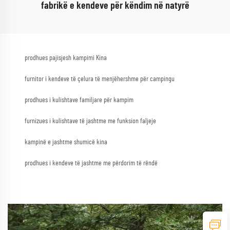
fabrikë e kendeve për këndim në natyrë
prodhues pajisjesh kampimi Kina
furnitor i kendeve të çelura të menjëhershme për campingu
prodhues i kulishtave familjare për kampim
furnizues i kulishtave të jashtme me funksion faljeje
kampinë e jashtme shumicë kina
prodhues i kendeve të jashtme me përdorim të rëndë