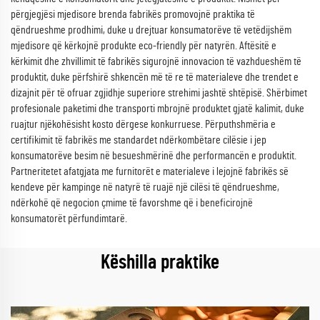
përgjegjësi mjedisore brenda fabrikës promovojnë praktika të
qëndrueshme prodhimi, duke u drejtuar konsumatorëve të vetëdijshëm
mjedisore që kërkojnë produkte eco-friendly për natyrën. Aftësitë e
kërkimit dhe zhvillimit të fabrikës sigurojnë innovacion të vazhdueshëm të
produktit, duke përfshirë shkencën më të re të materialeve dhe trendet e
dizajnit për të ofruar zgjidhje superiore strehimi jashtë shtëpisë. Shërbimet
profesionale paketimi dhe transporti mbrojnë produktet gjatë kalimit, duke
ruajtur njëkohësisht kosto dërgese konkurruese. Përputhshmëria e
certifikimit të fabrikës me standardet ndërkombëtare cilësie i jep
konsumatorëve besim në besueshmërinë dhe performancën e produktit.
Partneritetet afatgjata me furnitorët e materialeve i lejojnë fabrikës së
kendeve për kampinge në natyrë të ruajë një cilësi të qëndrueshme,
ndërkohë që negocion çmime të favorshme që i beneficirojnë
konsumatorët përfundimtarë.
Këshilla praktike