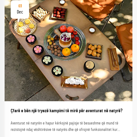
03
Dec
Çfarë e bën një tryezë kampimi të mirë për aventurat në natyrë?
Aventurat në natyrën e hapur kërkojnë pajisje të besueshme që mund të
rezistojnë ndaj vështirësive të natyrës dhe që ofrojnë funksionalitet kur
nevojiten më së shumti. Një tryezë kampimi e mirë shërben si gur themeli i