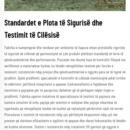
Standardet e Plota të Sigurisë dhe
Testimit të Cilësisë
Fabrika e kampingeve dhe tendave për ambiente të hapura mban protokolle rigoriste
të sigurisë së cilësisë që garmontojnë se çdo produkt plotëson standarde të larta të
qëndrueshmërisë dhe performancës. Proceset me shumë faza të kontrollit fillojnë me
verifikimin e materialeve hyrëse, ku lëndët nënsjellohen testime për forcën e
tensionit, rezistencën ndaj prerjes dhe qëndrueshmërinë e ngjyrës para se të hyjnë në
prodhim. Gjatë prodhimit, specialistët e kontrollit të cilësisë monitorojnë pikët kritike
të ndërtimit, përfshirë integritetin e qepave, funksionalitetin e fajdakeve dhe
montimin e pajisjeve për të paraprisur defektet që të përhapen nëpër linjën e
prodhimit. Fabrika operon instalime të specializuara të testimit të pajisura me
kamera simulimi të erës, pajisje për testimin e reshjeve dhe pajisje mbartëse të
ngarkesës që nënsjellojnë tendat në kushte që tejkalojnë përdorimin tipik në terren.
Procedurat e testimit të rezistencës ndaj ujit përfshijnë ekspozimin ndaj ujit me
presion që vlerëson efikasitetin e sigilimit të qepave dhe vlerat hidrostatike të lëndës
në kushte ekstreme. Testimi i rezistencës ndaj rrezatimit UV garmon që ngjyrat e