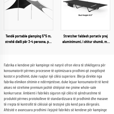
Tendë portable glamping 5*5 m,
Stretcher faldesh portativ prej
strehë dielli për 3-4 persona, për
aluminimumi, i shitur shumë, me
kampinge jashtë shtëpisë, për
enxhe 300d oksford, për të rritur,
kampistë dhe të dashur pas
për kampim
aventurave
Fabrika e kendeve për kampinge në natyrë ofron vlera të shkëlqyera për
konsumatorët përmes proceseve të optimizuara prodhimi që zvogëlojnë
kostot e prodhimit, duke ruajtur një cilësi superiore. Blerja direkte nga
fabrika elimikon shtimin e ndërmjetësve, duke lejuar konsumatorët të kenë
akses në strehime premium jashtë shtëpisë me çmime whole-sale
konkurruese. Ambienti i fabrikës siguron një cilësi të qëndrueshme të
produktit përmes protokolleve të standardizuara të prodhimit dhe masave
të rrepta të kontrollit të cilësisë që testojnë çdo kend para dërgesës.
Aftësitë e avancuara prodhimi i lejojnë fabrikës së kendeve për kampinge