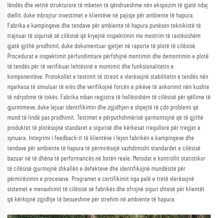
lëndës dhe vetitë strukturore të mbeten të qëndrueshme nën ekspozim të gjatë ndaj
diellit, duke mbrojtur investimet e klientëve në pajisje për ambiente të hapura.
Fabrika e kampingeve dhe tendave për ambiente të hapura punëson teknikistë të
trajnuar të sigurisë së cilësisë që kryejnë inspektimin me mostrim të rastësishëm
gjatë gjithë prodhimit, duke dokumentuar gjetjet në raporte të plotë të cilësisë.
Procedurat e inspektimit përfundimtare përfshijnë montimin dhe demontimin e plotë
të tendës për të verifikuar lehtësinë e montimit dhe funksionalitetin e
komponentëve. Protokollet e testimit të stresit e vlerësojnë stabilitetin e tendës nën
ngarkesa të simuluar të erës dhe verifikojnë forcën e pikëve të ankorimit nën kushte
të ndryshme të tokës. Fabrika mban regjistra të hollësishëm të cilësisë për qëllime të
gjurmimeve, duke lejuar identifikimin dhe zgjidhjen e shpejtë të çdo problemi që
mund të lindë pas prodhimit. Testimet e përputhshmërisë garmontojnë që të gjithë
produktet të plotësojnë standaret e sigurisë dhe kërkesat rregullore për tregjet e
synuara. Integrimi i feedback-it të klientëve i lejon fabrikën e kampingeve dhe
tendave për ambiente të hapura të përmirësojë vazhdimisht standardet e cilësisë
bazuar në të dhëna të performancës në botën reale. Metodat e kontrollit statistikor
të cilësisë gjurmojnë shkallën e defekteve dhe identifikojnë mundësitë për
përmirësimin e proceseve. Programet e certifikimit nga palë e tretë vlerësojnë
sistemet e menaxhimit të cilësisë së fabrikës dhe ofrojnë siguri shtesë për klientët
që kërkojnë zgjidhje të besueshme për strehim në ambiente të hapura.