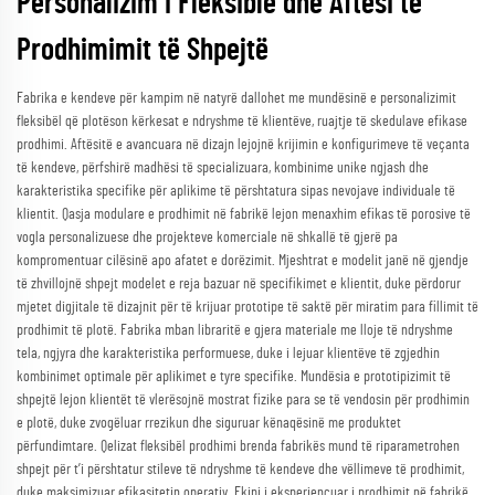
Personalizim i Fleksible dhe Aftësi të
Prodhimimit të Shpejtë
Fabrika e kendeve për kampim në natyrë dallohet me mundësinë e personalizimit
fleksibël që plotëson kërkesat e ndryshme të klientëve, ruajtje të skedulave efikase
prodhimi. Aftësitë e avancuara në dizajn lejojnë krijimin e konfigurimeve të veçanta
të kendeve, përfshirë madhësi të specializuara, kombinime unike ngjash dhe
karakteristika specifike për aplikime të përshtatura sipas nevojave individuale të
klientit. Qasja modulare e prodhimit në fabrikë lejon menaxhim efikas të porosive të
vogla personalizuese dhe projekteve komerciale në shkallë të gjerë pa
kompromentuar cilësinë apo afatet e dorëzimit. Mjeshtrat e modelit janë në gjendje
të zhvillojnë shpejt modelet e reja bazuar në specifikimet e klientit, duke përdorur
mjetet digjitale të dizajnit për të krijuar prototipe të saktë për miratim para fillimit të
prodhimit të plotë. Fabrika mban libraritë e gjera materiale me lloje të ndryshme
tela, ngjyra dhe karakteristika performuese, duke i lejuar klientëve të zgjedhin
kombinimet optimale për aplikimet e tyre specifike. Mundësia e prototipizimit të
shpejtë lejon klientët të vlerësojnë mostrat fizike para se të vendosin për prodhimin
e plotë, duke zvogëluar rrezikun dhe siguruar kënaqësinë me produktet
përfundimtare. Qelizat fleksibël prodhimi brenda fabrikës mund të riparametrohen
shpejt për t’i përshtatur stileve të ndryshme të kendeve dhe vëllimeve të prodhimit,
duke maksimizuar efikasitetin operativ. Ekipi i eksperiencuar i prodhimit në fabrikë