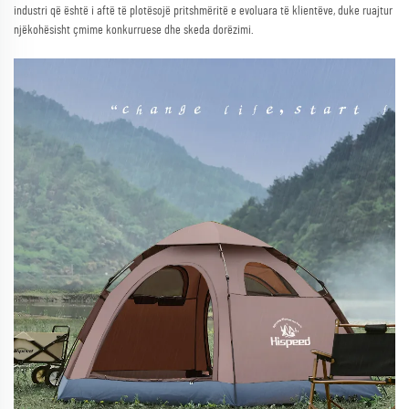
industri që është i aftë të plotësojë pritshmëritë e evoluara të klientëve, duke ruajtur
njëkohësisht çmime konkurruese dhe skeda dorëzimi.