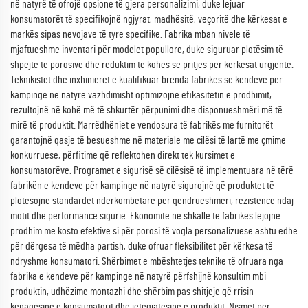
në natyrë të ofrojë opsione të gjera personalizimi, duke lejuar
konsumatorët të specifikojnë ngjyrat, madhësitë, veçoritë dhe kërkesat e
markës sipas nevojave të tyre specifike. Fabrika mban nivele të
mjaftueshme inventari për modelet popullore, duke siguruar plotësim të
shpejtë të porosive dhe reduktim të kohës së pritjes për kërkesat urgjente.
Teknikistët dhe inxhinierët e kualifikuar brenda fabrikës së kendeve për
kampinge në natyrë vazhdimisht optimizojnë efikasitetin e prodhimit,
rezultojnë në kohë më të shkurtër përpunimi dhe disponueshmëri më të
mirë të produktit. Marrëdhëniet e vendosura të fabrikës me furnitorët
garantojnë qasje të besueshme në materiale me cilësi të lartë me çmime
konkurruese, përfitime që reflektohen direkt tek kursimet e
konsumatorëve. Programet e sigurisë së cilësisë të implementuara në tërë
fabrikën e kendeve për kampinge në natyrë sigurojnë që produktet të
plotësojnë standardet ndërkombëtare për qëndrueshmëri, rezistencë ndaj
motit dhe performancë sigurie. Ekonomitë në shkallë të fabrikës lejojnë
prodhim me kosto efektive si për porosi të vogla personalizuese ashtu edhe
për dërgesa të mëdha partish, duke ofruar fleksibilitet për kërkesa të
ndryshme konsumatori. Shërbimet e mbështetjes teknike të ofruara nga
fabrika e kendeve për kampinge në natyrë përfshijnë konsultim mbi
produktin, udhëzime montazhi dhe shërbim pas shitjeje që rrisin
kënaqësinë e konsumatorit dhe jetëgjatësinë e produktit. Nismët për