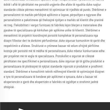
është i aftë të përshtatet me porositë urgjente dhe afate të ngushta duke ruajtur
standarde cilësie përmes menaxhimit të optimizuar të rrjedhës së punës. Shërbimet e
personalizimit të markës përfshijnë aplikimin e logove, përputhjen e ngjyrave dhe
personalizimin e paketimeve që theksojnë njohjen e markës së klientit dhe praninë
në treg. Fleksibiliteti i vargut furnizues të fabrikës lejon blerjen e materialeve dhe
pjesëve të specializuara që kërkohen për aplikime unike të klientit. Shërbimet e
menaxhimit të projektit koordinojnë porositë komplekse të personalizuara nga
dizajni fillestar deri te dorëzimi përfundimtar, duke siguruar komunikim të qartë dhe
respektimin e afateve. Strukturat e çmimeve bazuar në volum ofrojnë përfitime
kostoje për porositë më të mëdha të personalizuara, duke mbetur konkurruese edhe
për projektet më të vogla të specializuara. Protokollet e sigurisë së cilësisë
përshtaten me specifikimet e personalizuara, duke siguruar që të gjitha produktet e
personalizuara të plotësojnë të njëjtat standarde rigorozë si produktet e prodhimit
standard. Shërbimet e konsultimit teknik ndihmojnë klientët të optimizojnë dizajnet
e tyre të personalizuara të kendeve për aplikimet e synuara, duke u bazuar në
eksperiencën e gjerë dhe ekspertizën e fabrikës në zgjidhjet e strehimit jashtë
shtëpisë.