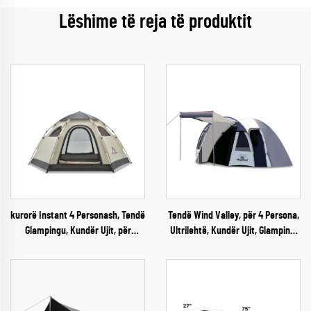
Lëshime të reja të produktit
kurorë Instant 4 Personash, Tendë
Tendë Wind Valley, për 4 Persona,
Glampingu, Kundër Ujit, për
Ultrilehtë, Kundër Ujit, Glamping,
Kamping Jashtë Shtëpisë
Tendë Tuneli me Dy Shtresa