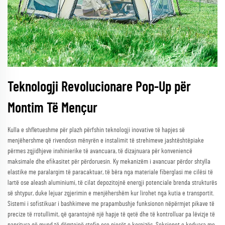
Teknologji Revolucionare Pop-Up për
Montim Të Mençur
Kulla e shfletueshme për plazh përfshin teknologji inovative të hapjes së
menjëhershme që rivendosn mënyrën e instalimit të strehimeve jashtështëpiake
përmes zgjidhjeve inxhinierike të avancuara, të dizajnuara për konveniencë
maksimale dhe efikasitet për përdoruesin. Ky mekanizëm i avancuar përdor shtylla
elastike me paralargim të paracaktuar, të bëra nga materiale fiberglasi me cilësi të
lartë ose aleash aluminiumi, të cilat depozitojnë energji potenciale brenda strukturës
së shtypur, duke lejuar zgjerimin e menjëhershëm kur lirohet nga kutia e transportit.
Sistemi i sofistikuar i bashkimeve me prapambushje funksionon nëpërmjet pikave të
precize të rrotullimit, që garantojnë një hapje të qetë dhe të kontrolluar pa lëvizje të