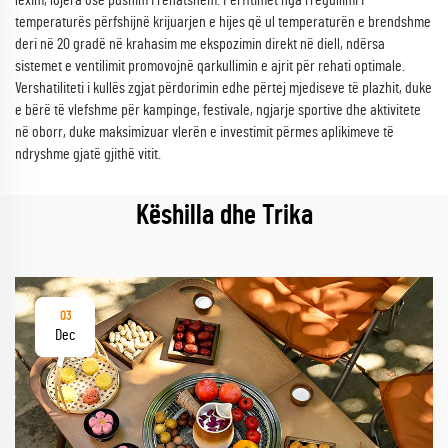
lexim, lojëra ose pushim i rehatshëm. Përfitimet nga rregullimi i
temperaturës përfshijnë krijuarjen e hijes që ul temperaturën e brendshme
deri në 20 gradë në krahasim me ekspozimin direkt në diell, ndërsa
sistemet e ventilimit promovojnë qarkullimin e ajrit për rehati optimale.
Vershatiliteti i kullës zgjat përdorimin edhe përtej mjediseve të plazhit, duke
e bërë të vlefshme për kampinge, festivale, ngjarje sportive dhe aktivitete
në oborr, duke maksimizuar vlerën e investimit përmes aplikimeve të
ndryshme gjatë gjithë vitit.
Këshilla dhe Trika
03
Dec