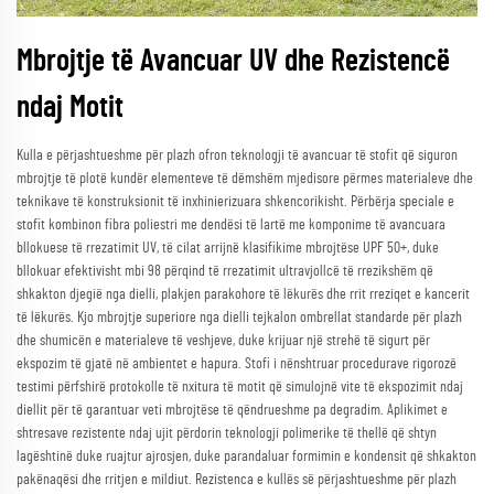
Mbrojtje të Avancuar UV dhe Rezistencë
ndaj Motit
Kulla e përjashtueshme për plazh ofron teknologji të avancuar të stofit që siguron
mbrojtje të plotë kundër elementeve të dëmshëm mjedisore përmes materialeve dhe
teknikave të konstruksionit të inxhinierizuara shkencorikisht. Përbërja speciale e
stofit kombinon fibra poliestri me dendësi të lartë me komponime të avancuara
bllokuese të rrezatimit UV, të cilat arrijnë klasifikime mbrojtëse UPF 50+, duke
bllokuar efektivisht mbi 98 përqind të rrezatimit ultravjollcë të rrezikshëm që
shkakton djegië nga dielli, plakjen parakohore të lëkurës dhe rrit rreziqet e kancerit
të lëkurës. Kjo mbrojtje superiore nga dielli tejkalon ombrellat standarde për plazh
dhe shumicën e materialeve të veshjeve, duke krijuar një strehë të sigurt për
ekspozim të gjatë në ambientet e hapura. Stofi i nënshtruar procedurave rigorozë
testimi përfshirë protokolle të nxitura të motit që simulojnë vite të ekspozimit ndaj
diellit për të garantuar veti mbrojtëse të qëndrueshme pa degradim. Aplikimet e
shtresave rezistente ndaj ujit përdorin teknologji polimerike të thellë që shtyn
lagështinë duke ruajtur ajrosjen, duke parandaluar formimin e kondensit që shkakton
pakënaqësi dhe rritjen e mildiut. Rezistenca e kullës së përjashtueshme për plazh