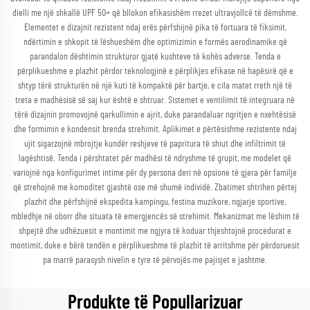
dielli me një shkallë UPF 50+ që bllokon efikasishëm rrezet ultravjollcë të dëmshme.
Elementet e dizajnit rezistent ndaj erës përfshijnë pika të fortuara të fiksimit,
ndërtimin e shkopit të lëshueshëm dhe optimizimin e formës aerodinamike që
parandalon dështimin strukturor gjatë kushteve të kohës adverse. Tenda e
përplikueshme e plazhit përdor teknologjinë e përplikjes efikase në hapësirë që e
shtyp tërë strukturën në një kuti të kompaktë për bartje, e cila matet rreth një të
treta e madhësisë së saj kur është e shtruar. Sistemet e ventilimit të integruara në
tërë dizajnin promovojnë qarkullimin e ajrit, duke parandaluar ngritjen e nxehtësisë
dhe formimin e kondensit brenda strehimit. Aplikimet e përtësishme rezistente ndaj
ujit sigarzojnë mbrojtje kundër reshjeve të papritura të shiut dhe infiltrimit të
lagështisë. Tenda i përshtatet për madhësi të ndryshme të grupit, me modelet që
variojnë nga konfigurimet intime për dy persona deri në opsione të gjera për familje
që strehojnë me komoditet gjashtë ose më shumë individë. Zbatimet shtrihen përtej
plazhit dhe përfshijnë ekspedita kampingu, festina muzikore, ngjarje sportive,
mbledhje në oborr dhe situata të emergjencës së strehimit. Mekanizmat me lëshim të
shpejtë dhe udhëzuesit e montimit me ngjyra të koduar thjeshtojnë procedurat e
montimit, duke e bërë tendën e përplikueshme të plazhit të arritshme për përdoruesit
pa marrë parasysh nivelin e tyre të përvojës me pajisjet e jashtme.
Produkte të Popullarizuar