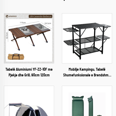
Tabelë Aluminiumi YF-ZZ-10F me
Mobilje Kampingu, Tabelë
Pjekje dhe Grill, 90cm 120cm
Shumefunksionale e Brendshme,
Portative, Prehëse, Me Depozitim
Prehi