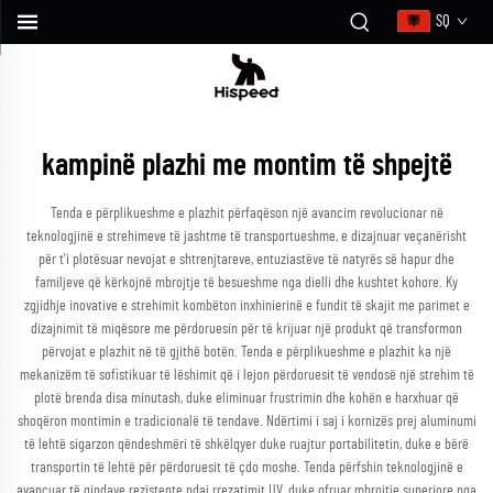
SQ
kampinë plazhi me montim të shpejtë
Tenda e përplikueshme e plazhit përfaqëson një avancim revolucionar në
teknologjinë e strehimeve të jashtme të transportueshme, e dizajnuar veçanërisht
për t'i plotësuar nevojat e shtrenjtareve, entuziastëve të natyrës së hapur dhe
familjeve që kërkojnë mbrojtje të besueshme nga dielli dhe kushtet kohore. Ky
zgjidhje inovative e strehimit kombëton inxhinierinë e fundit të skajit me parimet e
dizajnimit të miqësore me përdoruesin për të krijuar një produkt që transformon
përvojat e plazhit në të gjithë botën. Tenda e përplikueshme e plazhit ka një
mekanizëm të sofistikuar të lëshimit që i lejon përdoruesit të vendosë një strehim të
plotë brenda disa minutash, duke eliminuar frustrimin dhe kohën e harxhuar që
shoqëron montimin e tradicionalë të tendave. Ndërtimi i saj i kornizës prej aluminumi
të lehtë sigarzon qëndeshmëri të shkëlqyer duke ruajtur portabilitetin, duke e bërë
transportin të lehtë për përdoruesit të çdo moshe. Tenda përfshin teknologjinë e
avancuar të qindave rezistente ndaj rrezatimit UV, duke ofruar mbrojtje superiore nga