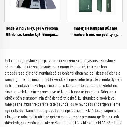
Tendë Wind Valley, për 4 Persona,
materjale kampimi D03 me
Ultrilehtë, Kundër Ujit, Glamping,
trashësi 5 cm, me pështymje
Tendë Tuneli me Dy Shtresa
vetvetiu, materjal ajror i fortë për
përdorim jashtë shtëpisë, në
dhomë jetese apo park, për gjumë
Kulla e shfajtueshme për plazh ofron konveniencë të jashtëzakonshme
përmes dizajnit të saj inovativ me montim të shpejtë, i cili elimikon
procedurat e gjata të montimit që zakonisht lidhen me pajisjet tradicionale
kampingu. Përdoruesit mund të vendosin një strehë të plotë brenda dy deri
në tre minutash, duke lejuar më shumë kohë për të gëzuar aktivitetet në
plazh, anash kalimin e proceseve të komplikuara të instalimit. Ndërtimi i
lehtë e bën transportimin tërësisht të thjeshtë, ku shumica e modeleve
kanë peshë midis tre deri në tetë paundë, duke mundësuar bartjen e lehtë
nga individët, familjet apo grupet pa asnjë sforcim fizik. Aftësitë superiore
mbrojtëse ndaj diellit ofrojnë qetësi mendore për personat që flasin rreth
shëndetit, pasi stofa speciale rezistente ndaj UV-s bllokon mbi 98 përqind të