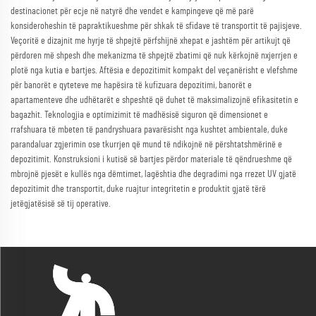
destinacionet për ecje në natyrë dhe vendet e kampingeve që më parë
konsideroheshin të papraktikueshme për shkak të sfidave të transportit të pajisjeve.
Veçoritë e dizajnit me hyrje të shpejtë përfshijnë xhepat e jashtëm për artikujt që
përdoren më shpesh dhe mekanizma të shpejtë zbatimi që nuk kërkojnë nxjerrjen e
plotë nga kutia e bartjes. Aftësia e depozitimit kompakt del veçanërisht e vlefshme
për banorët e qyteteve me hapësira të kufizuara depozitimi, banorët e
apartamenteve dhe udhëtarët e shpeshtë që duhet të maksimalizojnë efikasitetin e
bagazhit. Teknologjia e optimizimit të madhësisë siguron që dimensionet e
rrafshuara të mbeten të pandryshuara pavarësisht nga kushtet ambientale, duke
parandaluar zgjerimin ose tkurrjen që mund të ndikojnë në përshtatshmërinë e
depozitimit. Konstruksioni i kutisë së bartjes përdor materiale të qëndrueshme që
mbrojnë pjesët e kullës nga dëmtimet, lagështia dhe degradimi nga rrezet UV gjatë
depozitimit dhe transportit, duke ruajtur integritetin e produktit gjatë tërë
jetëgjatësisë së tij operative.