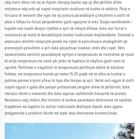
ndaj motit shkon më tej se thjesht mbrojtja bazike nga uji dhe përfshin aftësi
rezistence ndaj erës që ruajnë integritetin strukturor në kushte të vështira. Pikat e
forcuara të tensionit dhe nyjet me dy puntura parandalojnë çrrënzhimin e stofit në
pikat e lidhjes ku forcat përqendrohen gjatë ngjarjeve të erës. Dizajni aerodinamik i
kupolës ose tunelit devijon rrjedhën e ajrit në mënyrë efikase, duke ulur forcat e
rezistencës që mund të destabilizojnë strehat tradicionale drejtkëndëshe. Sistemet e
avancuara ventilimi integrojnë panele me rrjetë të pozicionuara strategjikisht që
promovojnë qarkullimin e ajrit duke përjashtuar insektet, rërën dhe copët. Këto
karakteristika ventilimi parandalojnë ngritjen e temperaturës së rrezikshme që mund
të arrijë temperatura me rrezik për jetën në hapësira të mbyllura gjatë motit të
ngrohtë. Përfitimet e rregullimit të temperaturës përfshijnë efekte të dukshme
ftohëse, me temperatura brenda që maten 15-25 gradë më të ulëta se kushtet e
jashtme përmes krijimit efikas të hijes dhe lëvizjes së ajrit. Vetitë anti-ngjyrë të stofit
ruajnë ngjyrat e gjalla dhe pamjen profesionale përgjatë viteve të përdorimit, duke
mbrojtur vlerën e investimit dhe duke siguruar vazhdimisht krenarinë në pronësi.
Rezistenca ndaj mildiut dhe formimit të lardeve parandalon deteriorenë në mjediset
bregdetare me lagështi ku stofrat tradicionale dështojnë shpesh, duke zgjatur
jetëgjatësinë e produktit shumë më tepër sesa alternativat konvencionale.