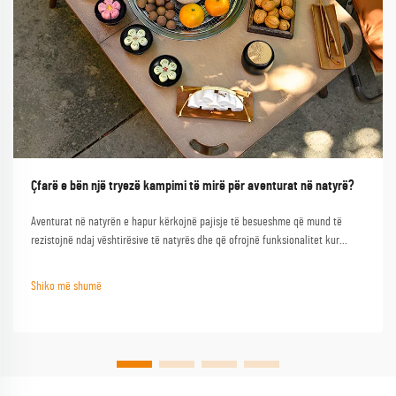
Çfarë e bën një tryezë kampimi të mirë për aventurat në natyrë?
Aventurat në natyrën e hapur kërkojnë pajisje të besueshme që mund të
rezistojnë ndaj vështirësive të natyrës dhe që ofrojnë funksionalitet kur
nevojiten më së shumti. Një tryezë kampimi e mirë shërben si gur themeli i
çdo përjetjeje të suksesshme në natyrën e hapur, duke e transformuar një
Shiko më shumë
kampim bazik...