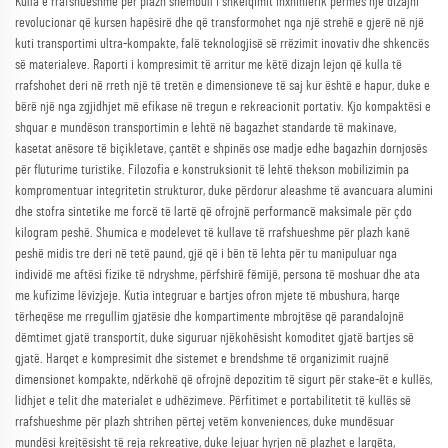
Kulla e rrafshueshme për plazh shembull i shkëlqimit inxhinierik përmes një dizajni
revolucionar që kursen hapësirë dhe që transformohet nga një strehë e gjerë në një
kuti transportimi ultra-kompakte, falë teknologjisë së rrëzimit inovativ dhe shkencës
së materialeve. Raporti i kompresimit të arritur me këtë dizajn lejon që kulla të
rrafshohet deri në rreth një të tretën e dimensioneve të saj kur është e hapur, duke e
bërë një nga zgjidhjet më efikase në tregun e rekreacionit portativ. Kjo kompaktësi e
shquar e mundëson transportimin e lehtë në bagazhet standarde të makinave,
kasetat anësore të biçikletave, çantët e shpinës ose madje edhe bagazhin dornjosës
për fluturime turistike. Filozofia e konstruksionit të lehtë thekson mobilizimin pa
kompromentuar integritetin strukturor, duke përdorur aleashme të avancuara alumini
dhe stofra sintetike me forcë të lartë që ofrojnë performancë maksimale për çdo
kilogram peshë. Shumica e modelevet të kullave të rrafshueshme për plazh kanë
peshë midis tre deri në tetë paund, gjë që i bën të lehta për tu manipuluar nga
individë me aftësi fizike të ndryshme, përfshirë fëmijë, persona të moshuar dhe ata
me kufizime lëvizjeje. Kutia integruar e bartjes ofron mjete të mbushura, harqe
tërheqëse me rregullim gjatësie dhe kompartimente mbrojtëse që parandalojnë
dëmtimet gjatë transportit, duke siguruar njëkohësisht komoditet gjatë bartjes së
gjatë. Harqet e kompresimit dhe sistemet e brendshme të organizimit ruajnë
dimensionet kompakte, ndërkohë që ofrojnë depozitim të sigurt për stake-ët e kullës,
lidhjet e telit dhe materialet e udhëzimeve. Përfitimet e portabilitetit të kullës së
rrafshueshme për plazh shtrihen përtej vetëm konveniences, duke mundësuar
mundësi krejtësisht të reja rekreative, duke lejuar hyrjen në plazhet e largëta,