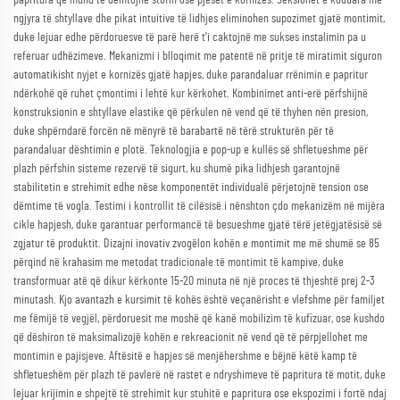
papritura që mund të dëmtojnë stofin ose pjesët e kornizës. Seksionet e koduara me
ngjyra të shtyllave dhe pikat intuitive të lidhjes eliminohen supozimet gjatë montimit,
duke lejuar edhe përdoruesve të parë herë t'i caktojnë me sukses instalimin pa u
referuar udhëzimeve. Mekanizmi i blloqimit me patentë në pritje të miratimit siguron
automatikisht nyjet e kornizës gjatë hapjes, duke parandaluar rrënimin e papritur
ndërkohë që ruhet çmontimi i lehtë kur kërkohet. Kombinimet anti-erë përfshijnë
konstruksionin e shtyllave elastike që përkulen në vend që të thyhen nën presion,
duke shpërndarë forcën në mënyrë të barabartë në tërë strukturën për të
parandaluar dështimin e plotë. Teknologjia e pop-up e kullës së shfletueshme për
plazh përfshin sisteme rezervë të sigurt, ku shumë pika lidhjesh garantojnë
stabilitetin e strehimit edhe nëse komponentët individualë përjetojnë tension ose
dëmtime të vogla. Testimi i kontrollit të cilësisë i nënshton çdo mekanizëm në mijëra
cikle hapjesh, duke garantuar performancë të besueshme gjatë tërë jetëgjatësisë së
zgjatur të produktit. Dizajni inovativ zvogëlon kohën e montimit me më shumë se 85
përqind në krahasim me metodat tradicionale të montimit të kampive, duke
transformuar atë që dikur kërkonte 15-20 minuta në një proces të thjeshtë prej 2-3
minutash. Kjo avantazh e kursimit të kohës është veçanërisht e vlefshme për familjet
me fëmijë të vegjël, përdoruesit me moshë që kanë mobilizim të kufizuar, ose kushdo
që dëshiron të maksimalizojë kohën e rekreacionit në vend që të përpjellohet me
montimin e pajisjeve. Aftësitë e hapjes së menjëhershme e bëjnë këtë kamp të
shfletueshëm për plazh të pavlerë në rastet e ndryshimeve të papritura të motit, duke
lejuar krijimin e shpejtë të strehimit kur stuhitë e papritura ose ekspozimi i fortë ndaj