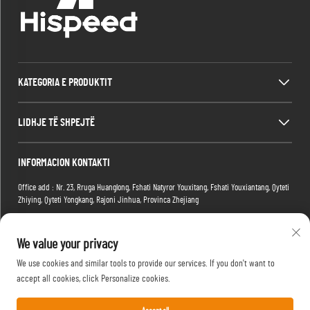
KATEGORIA E PRODUKTIT
LIDHJE TË SHPEJTË
INFORMACION KONTAKTI
Office add : Nr. 23, Rruga Huanglong, Fshati Natyror Youxitang, Fshati Youxiantang, Qyteti
Zhiying, Qyteti Yongkang, Rajoni Jinhua, Provinca Zhejiang
Factory add : Ndërtesa 2, Parku i Larg E-commerce, Nr.1 Rruga Tianma e Larg 4, Rajoni
Hongshan, Qyteti Wuhan, Provicia Hubei, Kinë
We value your privacy
Email:
[email protected]
We use cookies and similar tools to provide our services. If you don't want to
Telefoni:
+86-15088234353
accept all cookies, click Personalize cookies.