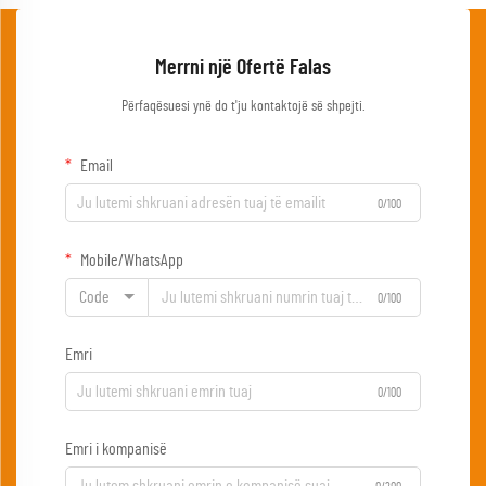
Merrni një Ofertë Falas
Përfaqësuesi ynë do t'ju kontaktojë së shpejti.
Email
0/100
Mobile/WhatsApp
Code
0/100
Emri
0/100
Emri i kompanisë