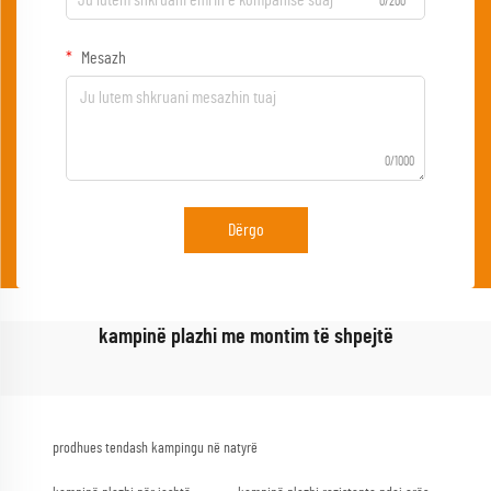
0/200
Mesazh
0/1000
Dërgo
kampinë plazhi me montim të shpejtë
prodhues tendash kampingu në natyrë