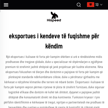
SQ
eksportues i kendeve të fuqishme për
këndim
Një eksportues i kulisave të forta për kampim shërben si urë e rëndësishme midis
prodhuesve dhe tregjeve globale, duke u specializuar në shpërndarjen e zgjidhjeve
premium të strehimit jashtë shtëpisë që janë projektuar për kushte ekstreme. Këta
eksportues fokusohen në blerjen dhe dorëzimin e pajisjeve të forta për kampim që
plotësojnë standarde ndërkombëtare cilësie, duke u përshtatur gjithashtu me
kërkesat e ndryshme klimatike dhe terreni në mbarë botën. Eksportuesi i kulisave të
forta për kampim vepron përmes rrjeteve të plota të zinxhirit furnizues, duke siguruar
logjistikë efikase dhe dorëzim në kohë tek shitësit, dyqanet e pajisjeve jashtë
shtëpisë dhe konsumatorët direkt në disa kontinente. Funksioni kryesor i tyre
përfshin identifikimin e kërkesave të tregut, ngritjen e partneritetesh me prodhues të
besueshëm dhe ruajtjen e protokolleve të rrepta të kontrollit të cilësisë gjatë