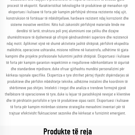
procesit të eksportit. Karakteristikat teknologjike të produkteve që menaxhon një
eksportues i kulisave të forta për kampim përfshijnë shtresa rezistente ndaj ujit,
konstruksion të fortësuar të mbështjellave, hardware rezistent ndaj korrozionit dhe
sisteme inovative ventilimi. Këto kuli zakonisht përfshijnë materiale lënde me
dendësi të lartë, struktura poli prej aluminiumi ose çeliku dhe dizajne
shumështresore të dyshemesë që ofrojnë qëndrueshmëri superiore dhe rezistencë
ndaj motit. Aplikimet vijnë në shumë aktivitete jashtë shtëpisë, përfshirë ekspedita
malështie, operacione ushtarake, misione ndihme në katastrofa, udhëtime të gjata
kampimi dhe projekte profesionale hulumtimi jashtë shtëpisë. Eksportuesi i kulisave
të forta për kampim garanton respektimin e rregulloreve ndërkombëtare të sigurisë
dhe standardeve mjedisore, duke ofruar gjithashtu mundësi personalizimi për
kërkesa rajonale specifike. Ekspertiza e tyre shtrihet përtej thjesht shpërndarjes së
produkteve dhe përfshin mbështetje teknike, udhëzime instalimi dhe koordinim të
shërbimeve pas shitjes. Intelekti i tregut dhe analiza e trendeve formojnë pjesë
thelbësore të operacioneve të tyre, duke iu lejuar të parashikojnë nevojat e klientëve
dhe të përshtatin portofolin e tyre të produkteve sipas rastit. Eksportuesi i kulisave
të forta për kampim mirëmban sisteme strategjike menaxhimi inventari për të
trajtuar efektivisht fluktuacionet sezonike dhe kërkesat e furnizimit emergjent.
Produkte të reja