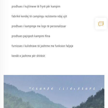
prodhues i kujtimeve të fryrë për kampim
fabrikë kendej të campingu rezistente ndaj ujit
prodhues i kampinge me logo të personalizuar
prodhues pajisjesh kampimi Kina
furnizues i kulishtave të jashtme me funksion faljeje
kendë e jashtme për shitësit