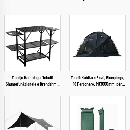
Mobilje Kampingu, Tabelë
Tendë Kubike e Zezë, Glampingu,
Shumefunksionale e Brendshme,
10 Personare, PU3000mm, për
Portative, Prehëse, Me Depozitim
Kamping Jashtë Shtëpisë, edhe
Prehi
në Dimër