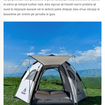
të ashtre që imitojnë kushtet reale, duke siguruar që klientët marrin produkte që
mund të mbijetojnë skenarët më të vështirë jashtë shtëpisë, duke ofruar mbrojtje të
besueshme për strehim për periudha të gjata.