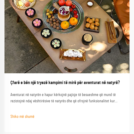
Çfarë e bën një tryezë kampimi të mirë për aventurat në natyrë?
Aventurat në natyrën e hapur kërkojnë pajisje të besueshme që mund të
rezistojnë ndaj vështirësive të natyrës dhe që ofrojnë funksionalitet kur
nevojiten më së shumti. Një tryezë kampimi e mirë shërben si gur themeli i
çdo përjetjeje të suksesshme në natyrën e hapur, duke e transformuar një
Shiko më shumë
kampim bazik...