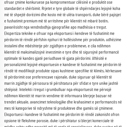
ofruar çmime konkuruese pa kompromentuar cilësinë e produktit ose
standardet e shërbimit. Rrjetet e tyre globale të shpërndarjes lejojnë koha
më të shpejtë dorëzimi dhe kosto më të ulëta transporti, duke bërë pajisjet
e fushatimit premium më të arritshme për klientët në mbarë botën,
pavarësisht nga vendndodhja gjeografike apo madhësia e tregut.
Ekspertiza teknike e ofruar nga eksportuesi i kendeve të fushatimit me
përdorim të rëndë përfshin njohuri të hollësishme për produktin, udhëzime
instalimi dhe mbështetje për zgjidhjen e problemeve, e cila ndihmon
klientët të maksimalizojnë investimin e tyre dhe të sigurojnë performancë
optimale të kandes gjatë periudhave të gjata përdorimi. Aftësitë e
personalizimit lejojnë eksportuesin e kandeve të fushatimit me përdorim të
rëndë të modifikojë produkte sipas kushteve specifike të klimës, kërkesave
të përdorimit ose preferencave rajonale, duke siguruar që klientët të
marrin zgjidhje të përsosura të përshtatura për sfidat e tyre unike jashtë
shtëpisë. Intelekti i tregut i grumbulluar nga eksportuesit me përvojë
ndihmon klientët të marrin vendime të informuara blerjeje bazuar në
trendet aktuale, avancimet teknologjike dhe krahasimet e performancës në
mes të kategorive të ndryshme të produkteve dhe gamës së çmimeve.
Eksportuesi i kandeve të fushatimit me përdorim të rëndë zakonisht ofron
opsione të flekshme porosie, duke i përshtatur si blerjet komerciale të