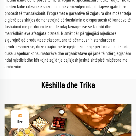
mëdha ashtu edhe porositë më të vogla të specializuara, duke ruajtur në të
njëjtën kohë cilësinë e shërbimit dhe vëmendjen ndaj detajeve gjatë tërë
procesit të transaksionit. Programet e garantive të zgjatura dhe mbështetja
e gjerë pas shitjes demonstrojnë përkushtimin e eksportuesit të kandeve të
fushatimit me përdorim të rëndë ndaj kënaqësisë së klientit dhe
marrëdhënieve afatgjata biznesi. Nismët për përgjegjësi mjedisore
sigurojnë që produktet e eksportuara të përmbushin standardet e
qëndrueshmërisë, duke ruajtur në të njëjtën kohë një performancë të lartë,
duke u apeluar konsumatorëve dhe organizatave që janë të ndërgjegjshëm
ndaj mjedisit dhe kërkojnë zgjidhje pajisjesh jashtë shtëpisë miqësore me
ambientin.
Këshilla dhe Trika
03
Dec