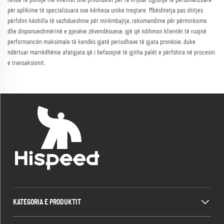
rëndë të punojë me klientët dhe prodhuesit për të krijuar zgjidhje të personalizuara
për aplikime të specializuara ose kërkesa unike tregtare. Mbështetja pas shitjes
përfshin këshilla të vazhdueshme për mirëmbajtje, rekomandime për përmirësime
dhe disponueshmërinë e pjesëve zëvendësuese, gjë që ndihmon klientët të ruajnë
performancën maksimale të kendës gjatë periudhave të gjata pronësie, duke
ndërtuar marrëdhënie afatgjata që i befasojnë të gjitha palët e përfshira në procesin
e transaksionit.
KATEGORIA E PRODUKTIT