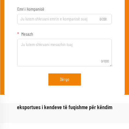
Emri i kompanisë
0/200
Mesazh
0/1000
Dërgo
eksportues i kendeve të fuqishme për këndim