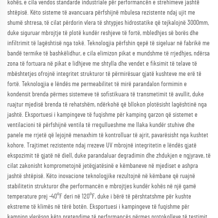
kohës, e cila vendos standarde industriale për performancën e strehimeve jashtë
shtëpisë. Këto sisteme të avancuara përfshijnë mbulesa rezistente ndaj ujit me
shumë shtresa, të cilat përdorin vlera të shtypjes hidrostatike që tejkalojnë 3000mm,
duke siguruar mbrojtje të plotë kundër reshjeve të fortë, mbledhjes së borës dhe
infiltrimit të lagështisë nga tokë. Teknologjia përfshin qepë të sigeluar në fabrikë me
bandë termike të bashkëlidhur, e cila elimizon pikat e mundshme të rrjedhjes, ndërsa
zona të fortuara në pikat e lidhjeve me shtylla dhe vendet e fiksimit të telave të
mbështetjes ofrojnë integritet strukturor të përmirësuar gjatë kushteve me erë të
fortë. Teknologjia e lëndës me permeabilitet të mirë parandalon formimin e
kondensit brenda përmes sistemeve të sofistikuara të transmetimit të avullit, duke
ruajtur mjedisë brenda të rehatshëm, ndërkohë që bllokon plotësisht lagështinë nga
jashtë. Eksportuesi i kampingeve të fuqishme për kamping garzon që sistemet e
ventilacioni të përfshijnë ventila të rregullueshme me llaka kundër stuhive dhe
panele me rrjetë që lejojnë menaxhim të kontrolluar të ajrit, pavarësisht nga kushtet
kohore. Trajtimet rezistente ndaj rrezeve UV mbrojnë integritetin e lëndës gjatë
ekspozimit të gjatë në diell, duke parandaluar degradimin dhe zhdukjen e ngjyrave, të
cilat zakonisht komprometojnë jetëgjatësinë e këmbaneve në mjediset e ashpra
jashtë shtëpisë. Këto inovacione teknologjike rezultojnë në këmbane që ruajnë
stabilitetin strukturor dhe performancën e mbrojtjes kundër kohës në një gamë
temperature prej -40°F deri në 120°F, duke i bërë të përshtatshme për kushte
ekstreme të klimës në tërë botën. Eksportuesi i kampingeve të fuqishme për
kamping vlerëson këto pretendime të performancës përmes protokolleve të testimit