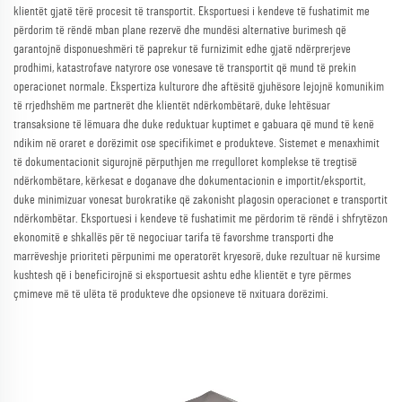
klientët gjatë tërë procesit të transportit. Eksportuesi i kendeve të fushatimit me
përdorim të rëndë mban plane rezervë dhe mundësi alternative burimesh që
garantojnë disponueshmëri të paprekur të furnizimit edhe gjatë ndërprerjeve
prodhimi, katastrofave natyrore ose vonesave të transportit që mund të prekin
operacionet normale. Ekspertiza kulturore dhe aftësitë gjuhësore lejojnë komunikim
të rrjedhshëm me partnerët dhe klientët ndërkombëtarë, duke lehtësuar
transaksione të lëmuara dhe duke reduktuar kuptimet e gabuara që mund të kenë
ndikim në oraret e dorëzimit ose specifikimet e produkteve. Sistemet e menaxhimit
të dokumentacionit sigurojnë përputhjen me rregulloret komplekse të tregtisë
ndërkombëtare, kërkesat e doganave dhe dokumentacionin e importit/eksportit,
duke minimizuar vonesat burokratike që zakonisht plagosin operacionet e transportit
ndërkombëtar. Eksportuesi i kendeve të fushatimit me përdorim të rëndë i shfrytëzon
ekonomitë e shkallës për të negociuar tarifa të favorshme transporti dhe
marrëveshje prioriteti përpunimi me operatorët kryesorë, duke rezultuar në kursime
kushtesh që i beneficirojnë si eksportuesit ashtu edhe klientët e tyre përmes
çmimeve më të ulëta të produkteve dhe opsioneve të nxituara dorëzimi.