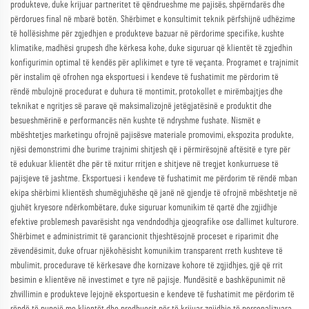
produkteve, duke krijuar partneritet të qëndrueshme me pajisës, shpërndarës dhe
përdorues final në mbarë botën. Shërbimet e konsultimit teknik përfshijnë udhëzime
të hollësishme për zgjedhjen e produkteve bazuar në përdorime specifike, kushte
klimatike, madhësi grupesh dhe kërkesa kohe, duke siguruar që klientët të zgjedhin
konfigurimin optimal të kendës për aplikimet e tyre të veçanta. Programet e trajnimit
për instalim që ofrohen nga eksportuesi i kendeve të fushatimit me përdorim të
rëndë mbulojnë procedurat e duhura të montimit, protokollet e mirëmbajtjes dhe
teknikat e ngritjes së parave që maksimalizojnë jetëgjatësinë e produktit dhe
besueshmërinë e performancës nën kushte të ndryshme fushate. Nismët e
mbështetjes marketingu ofrojnë pajisësve materiale promovimi, ekspozita produkte,
njësi demonstrimi dhe burime trajnimi shitjesh që i përmirësojnë aftësitë e tyre për
të edukuar klientët dhe për të nxitur rritjen e shitjeve në tregjet konkurruese të
pajisjeve të jashtme. Eksportuesi i kendeve të fushatimit me përdorim të rëndë mban
ekipa shërbimi klientësh shumëgjuhëshe që janë në gjendje të ofrojnë mbështetje në
gjuhët kryesore ndërkombëtare, duke siguruar komunikim të qartë dhe zgjidhje
efektive problemesh pavarësisht nga vendndodhja gjeografike ose dallimet kulturore.
Shërbimet e administrimit të garancionit thjeshtësojnë proceset e riparimit dhe
zëvendësimit, duke ofruar njëkohësisht komunikim transparent rreth kushteve të
mbulimit, procedurave të kërkesave dhe kornizave kohore të zgjidhjes, gjë që rrit
besimin e klientëve në investimet e tyre në pajisje. Mundësitë e bashkëpunimit në
zhvillimin e produkteve lejojnë eksportuesin e kendeve të fushatimit me përdorim të