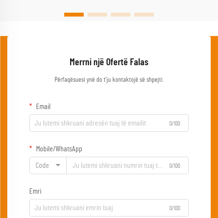
Merrni një Ofertë Falas
Përfaqësuesi ynë do t'ju kontaktojë së shpejti.
Email
0/100
Mobile/WhatsApp
Code
0/100
Emri
0/100