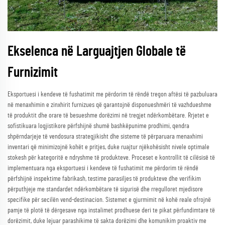
Ekselenca në Larguajtjen Globale të
Furnizimit
Eksportuesi i kendeve të fushatimit me përdorim të rëndë tregon aftësi të pazbuluara
në menaxhimin e zinxhirit furnizues që garantojnë disponueshmëri të vazhdueshme
të produktit dhe orare të besueshme dorëzimi në tregjet ndërkombëtare. Rrjetet e
sofistikuara logjistikore përfshijnë shumë bashkëpunime prodhimi, qendra
shpërndarjeje të vendosura strategjikisht dhe sisteme të përparuara menaxhimi
inventari që minimizojnë kohët e pritjes, duke ruajtur njëkohësisht nivele optimale
stokesh për kategoritë e ndryshme të produkteve. Proceset e kontrollit të cilësisë të
implementuara nga eksportuesi i kendeve të fushatimit me përdorim të rëndë
përfshijnë inspektime fabrikash, testime parasiljes të produkteve dhe verifikim
përputhjeje me standardet ndërkombëtare të sigurisë dhe rregulloret mjedisore
specifike për secilën vend-destinacion. Sistemet e gjurmimit në kohë reale ofrojnë
pamje të plotë të dërgesave nga instalimet prodhuese deri te pikat përfundimtare të
dorëzimit, duke lejuar parashikime të sakta dorëzimi dhe komunikim proaktiv me