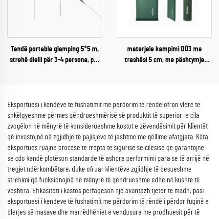
Tendë portable glamping 5*5 m,
materjale kampimi D03 me
strehë dielli për 3-4 persona, për
trashësi 5 cm, me pështymje
kampinge jashtë shtëpisë, për
vetvetiu, materjal ajror i fortë për
kampistë dhe të dashur pas
përdorim jashtë shtëpisë, në
aventurave
dhomë jetese apo park, për gjumë
Eksportuesi i kendeve të fushatimit me përdorim të rëndë ofron vlerë të
shkëlqyeshme përmes qëndrueshmërisë së produktit të superior, e cila
zvogëlon në mënyrë të konsiderueshme kostot e zëvendësimit për klientët
që investojnë në zgjidhje të pajisjeve të jashtme me qëllime afatgjata. Këta
eksportues ruajnë procese të rrepta të sigurisë së cilësisë që garantojnë
se çdo kandë plotëson standarde të ashpra performimi para se të arrijë në
tregjet ndërkombëtare, duke ofruar klientëve zgjidhje të besueshme
strehimi që funksionojnë në mënyrë të qëndrueshme edhe në kushte të
vështira. Efikasiteti i kostos përfaqëson një avantazh tjetër të madh, pasi
eksportuesi i kendeve të fushatimit me përdorim të rëndë i përdor fuqinë e
blerjes së masave dhe marrëdhëniet e vendosura me prodhuesit për të