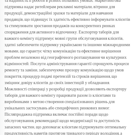
та надійність її роботи в різних польових умовах. Маркетингова
підтримка надає ритейлерам рекламні матеріали, вітрини для
продукції, демонстраційні зразки та матеріали для навчання
продавців, що підвищує їх здатність ефективно інформувати клієнтів
та стимулювати зростання продажів на конкурентних ринках
спорядження для активного відпочинку. Експортер таборів для
важкого кемінгу підтримує мовні групи обслуговування клієнтів,
здатні забезпечити підтримку українською та іншими міжнародними
мовами, що гарантує чітку комунікацію та ефективне вирішення
проблем незалежно від географічного розташування чи культурних
відмінностей. Послуги адміністрування гарантії спрощують процеси
ремонту та заміни, забезпечуючи прозору комунікацію щодо умов
покриття, процедур подачі претензій та строків вирішення, що
зміцнює довіру клієнтів до своїх інвестицій у обладнання.
Можливості співпраці у розробці продукції дозволяють експортеру
таборів для важкого кемінгу працювати разом із клієнтами та
виробниками з метою створення спеціалізованих рішень для
унікальних застосувань або специфічних ринкових вимог.
Післяпродажна підтримка включає постійні поради щодо
обслуговування, рекомендації щодо модернізації та доступність
запасних частин, що допомагає клієнтам підтримувати оптимальну
продуктивність наметів протягом тривалого періоду володіння, а