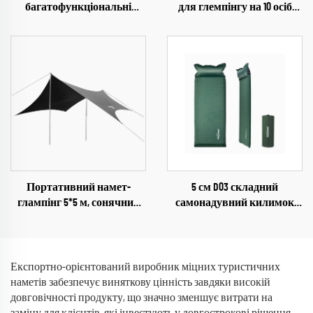
багатофункціональні
для глемпінгу на 10 осіб
складні столи для кемпінгу
PU3000 мм, туристичний
подорожі складні легкі
намет для зими
залізні зберігання
Портативний намет-
5 см D03 складний
глампінг 5*5 м, сонячний
самонадувний килимок
захист на 3-4 особи для
для кемпінгу, ущільнена
кемпінгу, для туристів та
надувна матрац для сну на
шукачів пригод
свіжому повітрі, у вітальні,
парку
Експортно-орієнтований виробник міцних туристичних
наметів забезпечує виняткову цінність завдяки високій
довговічності продукту, що значно зменшує витрати на