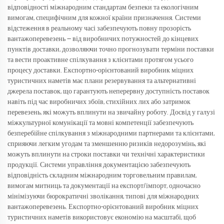
відповідності міжнародним стандартам безпеки та екологічним
вимогам, специфічним для кожної країни призначення. Системи
відстеження в реальному часі забезпечують повну прозорість
вантажоперевезень — від виробничих потужностей до кінцевих
пунктів доставки, дозволяючи точно прогнозувати терміни поставки
та вести проактивне спілкування з клієнтами протягом усього
процесу доставки. Експортно-орієнтований виробник міцних
туристичних наметів має плани резервування та альтернативні
джерела поставок, що гарантують неперервну доступність поставок
навіть під час виробничих збоїв, стихійних лих або затримок
перевезень, які можуть вплинути на звичайну роботу. Досвід у галузі
міжкультурної комунікації та мовні компетенції забезпечують
безперебійне спілкування з міжнародними партнерами та клієнтами,
сприяючи легким угодам та зменшенню ризиків недорозумінь, які
можуть вплинути на строки поставки чи технічні характеристики
продукції. Системи управління документацією забезпечують
відповідність складним міжнародним торговельним правилам,
вимогам митниць та документації на експорт/імпорт, одночасно
мінімізуючи бюрократичні зволікання, типові для міжнародних
вантажоперевезень. Експортно-орієнтований виробник міцних
туристичних наметів використовує економію на масштабі, щоб