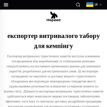
UK
експортер витривалого табору
для кемпінгу
Експортер витривалих туристичних наметів виступає ключовим
посередником між виробниками та глобальними ринками,
спеціалізуючись на постачанні преміальних рішень для зовнішніх
укриттів, розроблених для екстремальних умов. Ці експортери
зосереджені на закупівлі та доставці міцного туристичного
обладнання, яке відповідає міжнародним стандартам якості,
задовольняючи різноманітні кліматичні та теренові вимоги по
всьому світу. Діяльність експортера витривалих туристичних наметів
здійснюється через комплексні мережі постачання, забезпечуючи
ефективну логістику та своєчасну доставку роздрібним продавцям,
магазинам спорядження для активного відпочинку та кінцевим