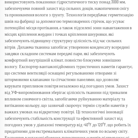
використовують показники гідростатичного тиску понад 3000 мм,
забезпечуючи повний захист від сильних дощів, накопичення снігу
та проникнення вологи з ґрунту. Технологія передбачає герметизацію
швів на фабриці за допомогою термозварених стрічок, що усуває
потенційні місця протікання, а також підсилені зони навантаження в
місцях кріплення жердин і точках кріплення шнуровки, які
забезпечують підвищену структурну цілісність під час сильних
вітрів. Дихаюча тканина запобігає утворенню конденсату всередині
завдяки складним системам передачі пари, які забезпечують
комфортний внутрішній клімат, повністю блокуючи зовнішню
вологу. Експортер вантажопідйомних туристичних наметів гарантує,
що системи вентиляції оснащені регульованими отворами зі
штормовими клапанами та сітчастими панелями, що дозволяє
керувати припливом повітря незалежно від погодних умов. Захист
від УФ-випромінювання зберігає цілісність тканини під тривалим
впливом сонячного світла, запобігаючи руйнуванню матеріалу та
витіканню кольору, що зазвичай скорочує термін служби наметів у
важких умовах на відкритому повітрі. Ці технологічні інновації
забезпечують стабільність конструкції та ефективний захист від
погодних умов у діапазоні температур від -40°F до 120°F, що робить їх
придатними для екстремальних кліматичних умов по всьому світу.