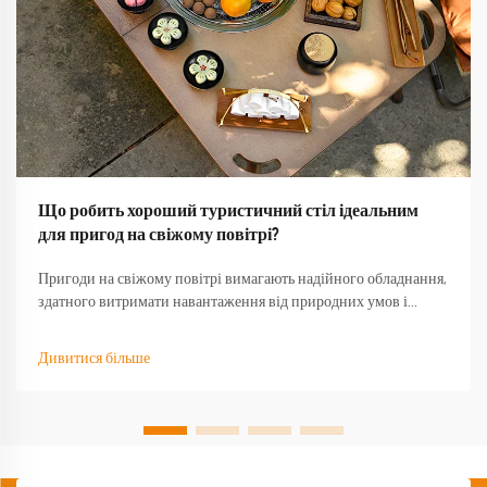
Що робить хороший туристичний стіл ідеальним
для пригод на свіжому повітрі?
Пригоди на свіжому повітрі вимагають надійного обладнання,
здатного витримати навантаження від природних умов і
забезпечити функціональність тоді, коли воно найбільше
потрібне. Якісний туристичний стіл стає основою будь-якого
Дивитися більше
успішного досвіду на природі, перетворюючи базовий
кемпінг...