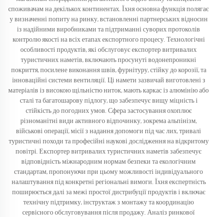
споживачам на декількох континентах. Їхня основна функція полягає
у визначенні попиту на ринку, встановленні партнерських відносин
із надійними виробниками та підтриманні суворих протоколів
контролю якості на всіх етапах експортного процесу. Технологічні
особливості продуктів, які обслуговує експортер витривалих
туристичних наметів, включають просунуті водонепроникні
покриття, посилене виконання швів, фурнітуру, стійку до корозії, та
інноваційні системи вентиляції. Ці намети зазвичай виготовлені з
матеріалів із високою щільністю ниток, мають каркас із алюмінію або
сталі та багатошарову підлогу, що забезпечує вищу міцність і
стійкість до погодних умов. Сфера застосування охоплює
різноманітні види активного відпочинку, зокрема альпінізм,
військові операції, місії з надання допомоги під час лих, тривалі
туристичні походи та професійні наукові дослідження на відкритому
повітрі. Експортер витривалих туристичних наметів забезпечує
відповідність міжнародним нормам безпеки та екологічним
стандартам, пропонуючи при цьому можливості індивідуального
налаштування під конкретні регіональні вимоги. Їхня експертність
поширюється далі за межі простої дистрибуції продуктів і включає
технічну підтримку, інструктаж з монтажу та координацію
сервісного обслуговування після продажу. Аналіз ринкової