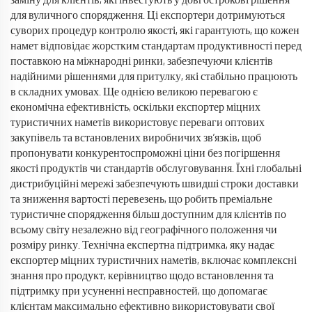
заміну для клієнтів, які інвестують у довгострокові рішення
для вуличного спорядження. Ці експортери дотримуються
суворих процедур контролю якості, які гарантують, що кожен
намет відповідає жорстким стандартам продуктивності перед
поставкою на міжнародні ринки, забезпечуючи клієнтів
надійними рішеннями для притулку, які стабільно працюють
в складних умовах. Ще однією великою перевагою є
економічна ефективність, оскільки експортер міцних
туристичних наметів використовує переваги оптових
закупівель та встановлених виробничих зв’язків, щоб
пропонувати конкурентоспроможні ціни без погіршення
якості продуктів чи стандартів обслуговування. Їхні глобальні
дистрибуційні мережі забезпечують швидші строки доставки
та зниження вартості перевезень, що робить преміальне
туристичне спорядження більш доступним для клієнтів по
всьому світу незалежно від географічного положення чи
розміру ринку. Технічна експертна підтримка, яку надає
експортер міцних туристичних наметів, включає комплексні
знання про продукт, керівництво щодо встановлення та
підтримку при усуненні несправностей, що допомагає
клієнтам максимально ефективно використовувати свої