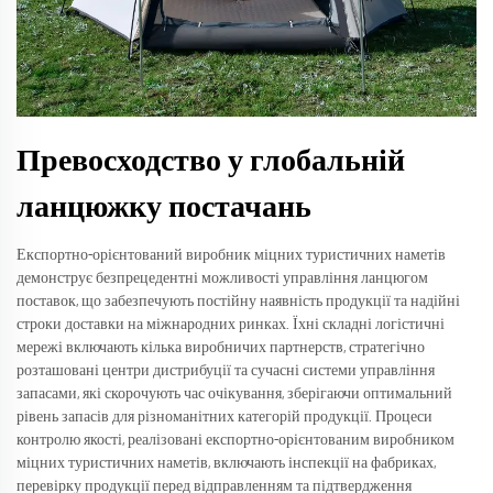
Превосходство у глобальній
ланцюжку постачань
Експортно-орієнтований виробник міцних туристичних наметів
демонструє безпрецедентні можливості управління ланцюгом
поставок, що забезпечують постійну наявність продукції та надійні
строки доставки на міжнародних ринках. Їхні складні логістичні
мережі включають кілька виробничих партнерств, стратегічно
розташовані центри дистрибуції та сучасні системи управління
запасами, які скорочують час очікування, зберігаючи оптимальний
рівень запасів для різноманітних категорій продукції. Процеси
контролю якості, реалізовані експортно-орієнтованим виробником
міцних туристичних наметів, включають інспекції на фабриках,
перевірку продукції перед відправленням та підтвердження