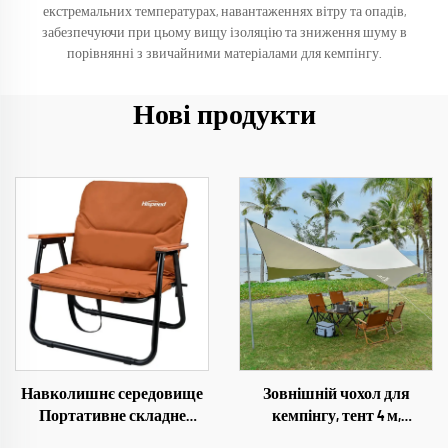
екстремальних температурах, навантаженнях вітру та опадів,
забезпечуючи при цьому вищу ізоляцію та зниження шуму в
порівнянні з звичайними матеріалами для кемпінгу.
Нові продукти
Навколишнє середовище
Зовнішній чохол для
Портативне складне
кемпінгу, тент 4 м,
крісло Алюмінієве крісло
великий, 420D оксфорд,