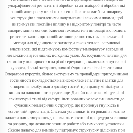
ультрафіолетові резистентні обробки та антимікробні обробки, які
запобігають росту цвілі та плесени. Полотна має багатошарову
конструкцію з посиленими напрямками і важкими швами, щоб
витримувати постійне впливу на відкритому повітрі та часте
використання гостями. Ключові технологічні інновації включають
рипстоп-ткання, що запобігає поширенню сльози, вогнезахисні
методи для підвищеного захисту, а також теплові регулюючі
властивості, які підтримують комфортну температуру всередині
незалежно від зовнішніх погодних умов. Застосування палатки для
глампінгу поширюється на різні середовища, включаючи пустельні
курорти, гірські засідання, пляжні будинки та лісові святилища.
Оператори курортів, бізнес екотуризму та провайдери пригодницької
гостинності покладаються на висококласне палатне палатки для
створення незабутнього досвіду гостей, при цьому мінімізуючи
вплив на навколишнє середовище. Дизайн полотна вміщує різні
архітектурні стилі від сафари-інспірованих колокольні намети до
сучасних геометричних структур, що пропонує гнучкість в
естетичній презентації. Системи установки, інтегровані в платню
палатки для затягування, дозволяють ефективні процедури установки
та розриву, що дозволяє сезонну роботу або тимчасові установки.
Якісне палатко для кемпінгу підтримує структурну цілісність при