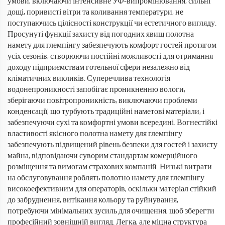
умови, включаючи інтенсивне УФ-випромінювання, сильні
дощі, поривисті вітри та коливання температури, не
поступаючись цілісності конструкції чи естетичного вигляду.
Просунуті функції захисту від погодних явищ полотна
намету для глемпінгу забезпечують комфорт гостей протягом
усіх сезонів, створюючи постійні можливості для отримання
доходу підприємствам готельної сфери незалежно від
кліматичних викликів. Суперечлива технологія
водонепроникності запобігає проникненню вологи,
зберігаючи повітропроникність, виключаючи проблеми
конденсації, що турбують традиційні наметові матеріали, і
забезпечуючи сухі та комфортні умови всередині. Вогнестійкі
властивості якісного полотна намету для глемпінгу
забезпечують підвищений рівень безпеки для гостей і захисту
майна, відповідаючи суворим стандартам комерційного
розміщення та вимогам страхових компаній. Низькі витрати
на обслуговування роблять полотно намету для глемпінгу
високоефективним для операторів, оскільки матеріал стійкий
до забруднення, витікання кольору та руйнування,
потребуючи мінімальних зусиль для очищення, щоб зберегти
професійний зовнішній вигляд. Легка, але міцна структура