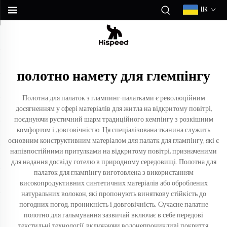
UK
полотно намету для глемпінгу
Полотна для палаток з глампинг-палатками є революційним
досягненням у сфері матеріалів для житла на відкритому повітрі,
поєднуючи рустичний шарм традиційного кемпінгу з розкішним
комфортом і довговічністю. Ця спеціалізована тканина служить
основним конструктивним матеріалом для палатк для глампінгу, які є
напівпостійними притулками на відкритому повітрі, призначеними
для надання досвіду готелю в природному середовищі. Полотна для
палаток для глампінгу виготовлена з використанням
високопродуктивних синтетичних матеріалів або оброблених
натуральних волокон, які пропонують виняткову стійкість до
погодних погод, проникність і довговічність. Сучасне палатне
полотно для гальмування зазвичай включає в себе передові
текстильні технології, включаючи водонепроникливі покриття,