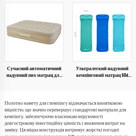
Пляж Похід Кемпінг
водонепроникний,
Крісло
складний, дощовий намет
із сталевими стійками
Сучасний автоматичний
Ультралегкий надувний
надувний пвх матрац для
кемпінговий матрац 50d
кузова вантажівки, 40 см,
Cycra, самонадувний з
складний одно- або
подушкою, складне
двомісний ліжко для
повітряне ліжко для
використання на свіжому
пригод на свіжому повітрі
Полотно намету для глемпінгу відзначається винятковою
повітрі, у вітальні або
міцністю, що значно перевершує стандартові матеріали для
парку
кемпінгу, забезпечуючи власникам нерухомості
довгострокову інвестиційну цінність і зниження витрат на
заміну. Ця міцна конструкція витримує жорсткі погодні