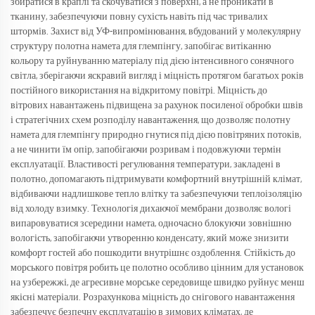
збиратися в краплі та скочуватися з поверхні, а не проникати в
тканину, забезпечуючи повну сухість навіть під час тривалих
штормів. Захист від УФ-випромінювання, вбудований у молекулярну
структуру полотна намета для глемпінгу, запобігає витіканню
кольору та руйнуванню матеріалу під дією інтенсивного сонячного
світла, зберігаючи яскравий вигляд і міцність протягом багатьох років
постійного використання на відкритому повітрі. Міцність до
вітрових навантажень підвищена за рахунок посиленої обробки швів
і стратегічних схем розподілу навантаження, що дозволяє полотну
намета для глемпінгу природно гнутися під дією повітряних потоків,
а не чинити їм опір, запобігаючи розривам і подовжуючи термін
експлуатації. Властивості регулювання температури, закладені в
полотно, допомагають підтримувати комфортний внутрішній клімат,
відбиваючи надлишкове тепло влітку та забезпечуючи теплоізоляцію
від холоду взимку. Технологія дихаючої мембрани дозволяє вологі
випаровуватися зсередини намета, одночасно блокуючи зовнішню
вологість, запобігаючи утворенню конденсату, який може знизити
комфорт гостей або пошкодити внутрішнє оздоблення. Стійкість до
морського повітря робить це полотно особливо цінним для установок
на узбережжі, де агресивне морське середовище швидко руйнує менш
якісні матеріали. Розрахункова міцність до снігового навантаження
забезпечує безпечну експлуатацію в зимових кліматах, де