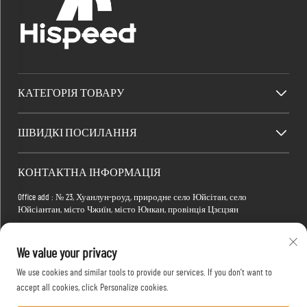
КАТЕГОРІЯ ТОВАРУ
ШВИДКІ ПОСИЛАННЯ
КОНТАКТНА ІНФОРМАЦІЯ
Office add : № 23, Хуанлун-роуд, природне село Юйсітан, село
Юйсіантан, місто Чжиїн, місто Юнкан, провінція Цзєцзян
Factory add : Будівля 2, Електронно-комерційний парк Сяомань, вулиця
Тянма 4-а, №1, район Хонгшань, місто Ухань, провінція Губей, Китай
We value your privacy
Електронна пошта:
[email protected]
We use cookies and similar tools to provide our services. If you don't want to
Телефон:
+86-15088234353
accept all cookies, click Personalize cookies.