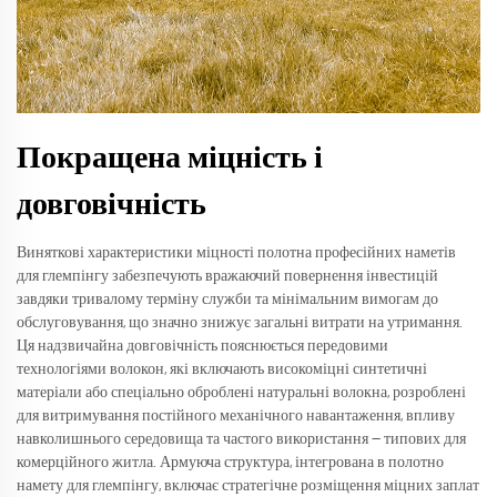
Покращена міцність і
довговічність
Виняткові характеристики міцності полотна професійних наметів
для глемпінгу забезпечують вражаючий повернення інвестицій
завдяки тривалому терміну служби та мінімальним вимогам до
обслуговування, що значно знижує загальні витрати на утримання.
Ця надзвичайна довговічність пояснюється передовими
технологіями волокон, які включають високоміцні синтетичні
матеріали або спеціально оброблені натуральні волокна, розроблені
для витримування постійного механічного навантаження, впливу
навколишнього середовища та частого використання — типових для
комерційного житла. Армуюча структура, інтегрована в полотно
намету для глемпінгу, включає стратегічне розміщення міцних заплат