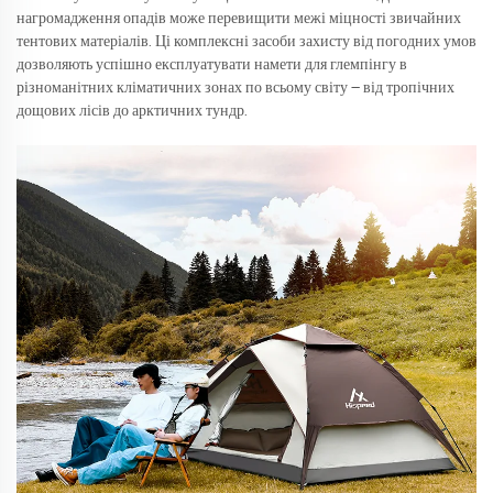
нагромадження опадів може перевищити межі міцності звичайних
тентових матеріалів. Ці комплексні засоби захисту від погодних умов
дозволяють успішно експлуатувати намети для глемпінгу в
різноманітних кліматичних зонах по всьому світу — від тропічних
дощових лісів до арктичних тундр.