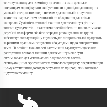
тентову тканину для глемпінгу до сезонних змін дозволяє
операторам модифікувати свої установки відповідно до погодних
умов або спеціальних подій шляхом додавання або вилучення
захисних шарів, систем вентиляції чи обладнання для клімат-
контролю. Сумісність тентової тканини для глемпінгу з різними
типами фундаментів — включаючи постійні бетонні плити, тимчасові
дерев’яні платформи або безпосереднє розташування на ґрунті —
забезпечує експлуатаційну гнучкість для підприємств, які працюють
за різними правилами зонування або угодами щодо використання
землі. Ці всебічні можливості кастомізації гарантують, що кожне
розгортання тентової тканини для глемпінгу може бути
оптимізовано для максимальної задоволеності гостей,
експлуатаційної ефективності та тривалого прибутку, зберігаючи при
цьому автентичний досвід перебування на природі, який визначає
індустрію глемпінгу.