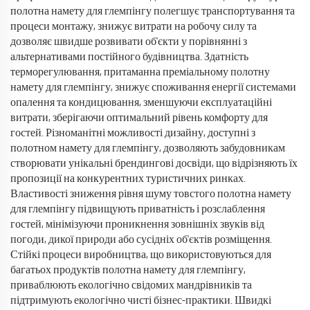
полотна намету для глемпінгу полегшує транспортування та
процеси монтажу, знижує витрати на робочу силу та
дозволяє швидше розвивати об'єкти у порівнянні з
альтернативами постійного будівництва. Здатність
терморегулювання, притаманна преміальному полотну
намету для глемпінгу, знижує споживання енергії системами
опалення та кондицювання, зменшуючи експлуатаційні
витрати, зберігаючи оптимальний рівень комфорту для
гостей. Різноманітні можливості дизайну, доступні з
полотном намету для глемпінгу, дозволяють забудовникам
створювати унікальні брендингові досвіди, що відрізняють їх
пропозиції на конкурентних туристичних ринках.
Властивості зниження рівня шуму товстого полотна намету
для глемпінгу підвищують приватність і розслаблення
гостей, мінімізуючи проникнення зовнішніх звуків від
погоди, дикої природи або сусідніх об'єктів розміщення.
Стійкі процеси виробництва, що використовуються для
багатьох продуктів полотна намету для глемпінгу,
приваблюють екологічно свідомих мандрівників та
підтримують екологічно чисті бізнес-практики. Швидкі