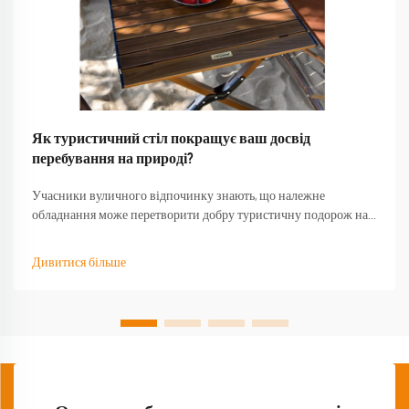
Як туристичний стіл покращує ваш досвід
перебування на природі?
Учасники вуличного відпочинку знають, що належне
обладнання може перетворити добру туристичну подорож на
незабутню пригоду. Серед найменш оцінених предметів
спорядження — якісний туристичний стіл, який стає основою
Дивитися більше
для безлічі активностей на свіжому повітрі...