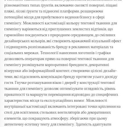
різноманітних типах ґрунтів, включаючи скелясті поверхні, піщані
пляжі, лісові ґрунти та піднесені платформи, розширюючи
потенційні місця для прибуткового ведення бізнесу в сфері
глемпінгу. Можливості кастомізації кольору тентової тканини для
глемпінгу варіюються від приглушених землистих відтінків, що
гармонійно поєднуються з природним середовищем, до сміливих
дизайнерських кольорів, які створюють вражаючий візуальний ефект
і підвищують розпізнаваність бренду в рекламних матеріалах та
соціальних мережах. Технології нанесення логотипів і графіки
дозволяють операторам прямо на поверхні тентової тканини для
глемпінгу розміщувати корпоративні брендинги, декоративні
візерунки або інформаційний контент, створюючи цілісні дизайн-
теми, які підсилюють комунікацію бренду протягом усього досвіду
гостя. Гнучке розташування вікон і дверей у конструкції тентової
тканини для глемпінгу дозволяє оптимізувати оглядовість, рівень
приватності та маршрути переміщення відповідно до специфічних
характеристик місця та експлуатаційних вимог. Можливості
внутрішньої кастомізації включають інтегровані точки кріплення на
стелі для освітлення, стельових вентиляторів або декоративних
елементів, що покращують атмосферу, зберігаючи при цьому
автентичну естетику тенту для глемпінгу. Здатність адаптувати