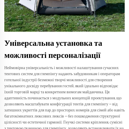
Універсальна установка та
можливості персоналізації
Неймовірна універсальність і можливості налаштування сучасних
тентових систем для глемпінгу надають забудовникам і операторам
готельної індустрії безмежні творчі можливості для створення
унікального досвіду перебування гостей, який ідеально відповідає
їхній торговій марці та конкретним вимогам майданчика. Ця
адаптивність починається з модульних концепцій проектування, що
дозволяють масштабувати конфігурації тентів для глемпінгу — від
затишних укриттів для пар до просторих номерів для сімей або навіть
багатокімнатних люксових люксів — без пошкодження структурної
цілісності чи естетичної гармонії. Гнучкі системи кріплення, сумісні
з тентовою тканиною для глемпінгу, дозволяють встановлювати їх на