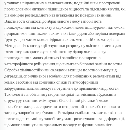
у точках з підвищеним навантаженням, подвійні шви, прострочені
промисловими нитками підвищеної міцності, та підсилення кутів, які
рівномірно розподіляють навантаження по поверхні тканини.
Властивості стійкості до абразивного зносу запобігають
пошкодженню від контакту з каркасами наметів, шнурами підтяжок і
природними чинниками, такими як гілки дерев або нерівна поверхня
ґрунту, що з часом може підірвати якість менш стійких матеріалів.
Методологія конструкції «зупинки розриву» у якісних наметах для
глемпінгу використовує плетіння типу ripstop, яке локалізує
пошкодження в малих ділянках і запобігає поширенню
катастрофічного руйнування, що вимагало б повної заміни полотна.
Обробка хімічностійкими складами захищає полотно намету від
деградації, спричиненої засобами для прибирання, репелентами від
комах, засобами від сонячних опіків та атмосферними
забруднювачами, які можуть потрапити до приміщення від гостей.
Технології запобігання утворенню цвілі та плісняви, вбудовані в
структуру тканини, елімінують біологічний ріст, який може
послабити матеріал, спричинити неприємний запах або становити
загрозу здоров’ю перебування. Розмірна стабільність високоякісного
полотна для глемпінгу запобігає усадці, розтягуванню чи деформації,
що може вплинути на правильну посадку та функціональність