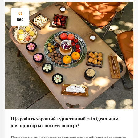
03
Dec
Що робить хороший туристичний стіл ідеальним
для пригод на свіжому повітрі?