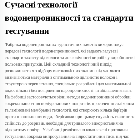
Сучасні технології
водонепроникності та стандарти
тестування
Фабрика водонепроникних туристичних наметів використовує
передові технології водонепроникності, які задають галузеві
стандарти захисту від вологи та довговічності виробів у виробництві
польових притулків. Цей складний технологічний підхід
розпочинається з відбору високоякісних тканин, під час якого
визначаються матеріали з оптимальною щільністю волокон і
структурою переплетення, спеціально розроблені для максимальної
водостійкості без погіршення паропроникності чи збільшення ваги.
На фабриці застосовуються різні методи водонепроникної обробки,
зокрема нанесення поліуретанових покриттів, просочення силіконом
та ламіновані мембранні технології, які створюють кілька бар'єрів
проти проникнення води, зберігаючи при цьому гнучкість тканини та
стійкість до розривів, необхідні для тривалого використання на
відкритому повітрі. У фабриці реалізовано комплексні протоколи
тестування, зокрема випробування на гідростатичний тиск, під час