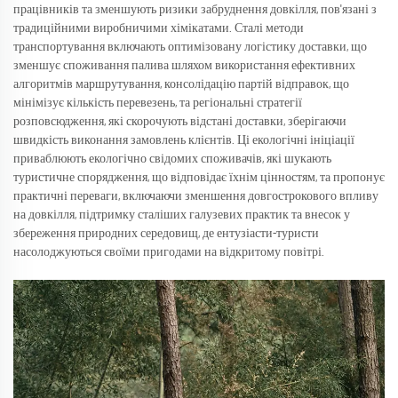
працівників та зменшують ризики забруднення довкілля, пов'язані з
традиційними виробничими хімікатами. Сталі методи
транспортування включають оптимізовану логістику доставки, що
зменшує споживання палива шляхом використання ефективних
алгоритмів маршрутування, консолідацію партій відправок, що
мінімізує кількість перевезень, та регіональні стратегії
розповсюдження, які скорочують відстані доставки, зберігаючи
швидкість виконання замовлень клієнтів. Ці екологічні ініціації
приваблюють екологічно свідомих споживачів, які шукають
туристичне спорядження, що відповідає їхнім цінностям, та пропонує
практичні переваги, включаючи зменшення довгострокового впливу
на довкілля, підтримку сталіших галузевих практик та внесок у
збереження природних середовищ, де ентузіасти-туристи
насолоджуються своїми пригодами на відкритому повітрі.