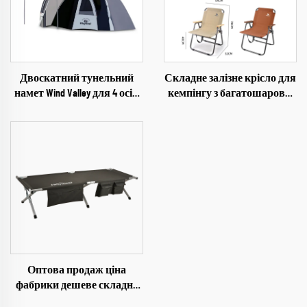
Двоскатний тунельний
Складне залізне крісло для
намет Wind Valley для 4 осіб,
кемпінгу з багатошарової
ультралегкий
тканини 600D Oxford, крісло
водонепроникний намет
для пікніку на відкритому
для глемпінгу
повітрі
Оптова продаж ціна
фабрики дешеве складне
проектування регульоване