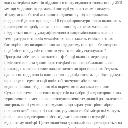
яких матеріали наметів піддаються тиску водяного стовпа понад 3000
мм, що моделює екстремальні погодні умови, з якими можуть
зіткнутися любителі активного відпочинку під час тривалих
подорожей дикою природою. Ці суворі процедури також включають
прискорені випробування на старіння, під час яких матеріали
піддаються впливу ультрафіолетового випромінювання, коливань
температури та циклів механічних навантажень, еквівалентних
багаторічному використанню на відкритому повітрі, забезпечуючи
надійність продуктів протягом усього терміну експлуатації.
Програма забезпечення якості на фабриці включає перевірку
цілісності швів за допомогою спеціалізованого обладнання, яке
прикладає контрольоване навантаження до прострочених з'єднань
одночасно піддаючи їх напиранню води під тиском, що підтверджує,
що процеси герметизації швів забезпечують абсолютно
водонепроникні з'єднання між окремими шматками тканини.
Сучасні системи нанесення покриттів на фабриці водонепроникних
туристичних наметів використовують точні технології розпилення та
контрольовані умови витримування, що гарантують рівномірне
покриття всієї поверхні тканини, усуваючи слабкі місця, які можуть
погіршити водонепроникність під час критичних ситуацій на
відкритому повітрі. Ця технологічна досконалість перетворюється на