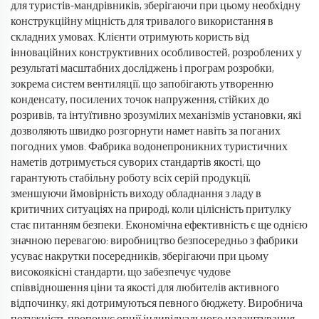
для туристів-мандрівників, зберігаючи при цьому необхідну
конструкційну міцність для тривалого використання в
складних умовах. Клієнти отримують користь від
інноваційних конструктивних особливостей, розроблених у
результаті масштабних досліджень і програм розробки,
зокрема систем вентиляції, що запобігають утворенню
конденсату, посилених точок напруження, стійких до
розривів, та інтуїтивно зрозумілих механізмів установки, які
дозволяють швидко розгорнути намет навіть за поганих
погодних умов. Фабрика водонепроникних туристичних
наметів дотримується суворих стандартів якості, що
гарантують стабільну роботу всіх серій продукції,
зменшуючи ймовірність виходу обладнання з ладу в
критичних ситуаціях на природі, коли цілісність притулку
стає питанням безпеки. Економічна ефективність є ще однією
значною перевагою: виробництво безпосередньо з фабрики
усуває накрутки посередників, зберігаючи при цьому
високоякісні стандарти, що забезпечує чудове
співвідношення ціни та якості для любителів активного
відпочинку, які дотримуються певного бюджету. Виробнича