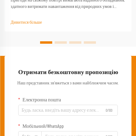
Пригоди на свіжому повітрі вимагають надійного обладнання,
здатного витримати навантаження від природних умов і
забезпечити функціональність тоді, коли воно найбільше
потрібне. Якісний туристичний стіл стає основою будь-якого
Дивитися більше
успішного досвіду на природі, перетворюючи базовий
кемпінг...
Отримати безкоштовну пропозицію
Наш представник зв'яжеться з вами найближчим часом.
Електронна пошта
0/100
Мобільний/WhatsApp