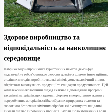
Здорове виробництво та
відповідальність за навколишнє
середовище
Фабрика водонепроникних туристичних наметів демонфує
надзвичайне зобов'язання до охорони довкілля шляхом інноваційних
сталіших методів виробництва, які мінімізують екологічний вплив,
зберігаючи високу якість продукції та стандарти продуктивності. Цей
комплексний екологічний підхід включає відповідальні програми
закупівлі матеріалів, що надають пріоритет використанню тканин з
перероблених матеріалів, стійко зібраних природних волокон та
екологічно безпечних хімічних обробок, які зменшують шкідливі
викиди під час виробничих процесів. Заходи щодо збереження води,