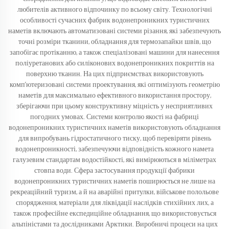
любителів активного відпочинку по всьому світу. Технологічні
особливості сучасних фабрик водонепроникних туристичних
наметів включають автоматизовані системи різання, які забезпечують
точні розміри тканини, обладнання для термозапайки швів, що
запобігає протіканню, а також спеціалізовані машини для нанесення
поліуретанових або силіконових водонепроникних покриттів на
поверхню тканин. На цих підприємствах використовують
комп’ютеризовані системи проектування, які оптимізують геометрію
наметів для максимально ефективного використання простору,
зберігаючи при цьому конструктивну міцність у несприятливих
погодних умовах. Системи контролю якості на фабриці
водонепроникних туристичних наметів використовують обладнання
для випробувань гідростатичного тиску, щоб перевіряти рівень
водонепроникності, забезпечуючи відповідність кожного намета
галузевим стандартам водостійкості, які вимірюються в міліметрах
стовпа води. Сфера застосування продукції фабрики
водонепроникних туристичних наметів поширюється не лише на
рекреаційний туризм, а й на аварійні притулки, військове полольове
спорядження, матеріали для ліквідації наслідків стихійних лих, а
також професійне експедиційне обладнання, що використовується
альпіністами та дослідниками Арктики. Виробничі процеси на цих