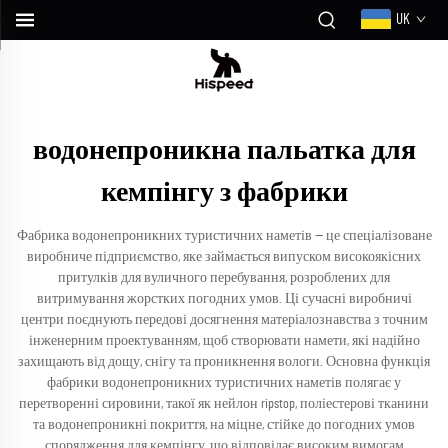
UK
водонепроникна пальатка для
кемпінгу з фабрики
Фабрика водонепроникних туристичних наметів — це спеціалізоване
виробниче підприємство, яке займається випуском високоякісних
притулків для вуличного перебування, розроблених для
витримування жорстких погодних умов. Ці сучасні виробничі
центри поєднують передові досягнення матеріалознавства з точним
інженерним проектуванням, щоб створювати намети, які надійно
захищають від дощу, снігу та проникнення вологи. Основна функція
фабрики водонепроникних туристичних наметів полягає у
перетворенні сировини, такої як нейлон ripstop, поліестерові тканини
та водонепроникні покриття, на міцне, стійке до погодних умов
спорядження для кемпінгу, що відповідає високим вимогам