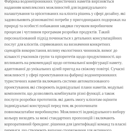
Фабрика водонепроникних туристичних наметів вирізняється
наданням комплексних можливостей для індивідуального
налаштування та орієнтованих на клієнта рішень у сфері дизайну, які
задовольняють різноманітні потреби у пригодницьких подорожах на
природі та особисті побажання завдяки гнучким виробничим
процесам і чутливим програмам розробки продуктів. Такий
персоналізований підхід починається з детальних консультаційних
послуг для клієнтів, спрямованих на визначення конкретних
сценаріїв використання, впливу екологічних чинників, вимог до
кількості учасників групи та пріоритетів щодо продуктивності, що
впливають на рекомендації щодо оптимальної конфігурації намету,
адаптованої до унікальних цілей пригод на свіжому повітрі. Сучасні
можливості у сфері проектування на фабриці водонепроникних
туристичних наметів включають системи автоматизованого
проектування, які створюють індивідуальні плани наметів, модульні
компоненти, що дозволяють комбінувати різні функції, а також
послуги розробки прототипів, які дають змогу клієнтам оцінити
індивідуальні конструкції перед тим, як розпочинати
повномасштабне виробництво. Можливості індивідуального вибору
кольору виходять за межі стандартних пропозицій і включають
корпоративний брендинг, рішення для ідентифікації команд та власні
переваги, що створюють виразне спорядження для активного