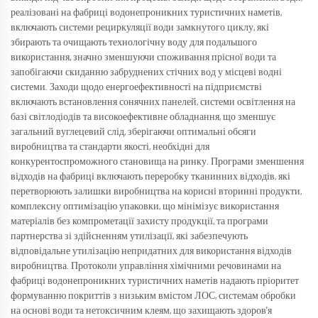
реалізовані на фабриці водонепроникних туристичних наметів,
включають системи рециркуляції води замкнутого циклу, які
збирають та очищають технологічну воду для подальшого
використання, значно зменшуючи споживання прісної води та
запобігаючи скиданню забруднених стічних вод у місцеві водні
системи. Заходи щодо енергоефективності на підприємстві
включають встановлення сонячних панелей, системи освітлення на
базі світлодіодів та високоефективне обладнання, що зменшує
загальний вуглецевий слід, зберігаючи оптимальні обсяги
виробництва та стандарти якості, необхідні для
конкурентоспроможного становища на ринку. Програми зменшення
відходів на фабриці включають переробку тканинних відходів, які
перетворюють залишки виробництва на корисні вторинні продукти,
комплексну оптимізацію упаковки, що мінімізує використання
матеріалів без компрометації захисту продукції, та програми
партнерства зі здійсненням утилізації, які забезпечують
відповідальне утилізацію непридатних для використання відходів
виробництва. Протоколи управління хімічними речовинами на
фабриці водонепроникних туристичних наметів надають пріоритет
формуванню покриттів з низьким вмістом ЛОС, системам обробки
на основі води та нетоксичним клеям, що захищають здоров'я