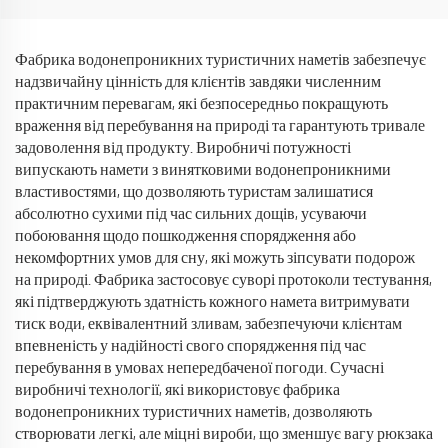
зовнішнє алюмінієве
спальне ліжко для
кемпінгу
Фабрика водонепроникних туристичних наметів забезпечує
надзвичайну цінність для клієнтів завдяки численним
практичним перевагам, які безпосередньо покращують
враження від перебування на природі та гарантують тривале
задоволення від продукту. Виробничі потужності
випускають намети з винятковими водонепроникними
властивостями, що дозволяють туристам залишатися
абсолютно сухими під час сильних дощів, усуваючи
побоювання щодо пошкодження спорядження або
некомфортних умов для сну, які можуть зіпсувати подорож
на природі. Фабрика застосовує суворі протоколи тестування,
які підтверджують здатність кожного намета витримувати
тиск води, еквівалентний зливам, забезпечуючи клієнтам
впевненість у надійності свого спорядження під час
перебування в умовах непередбаченої погоди. Сучасні
виробничі технології, які використовує фабрика
водонепроникних туристичних наметів, дозволяють
створювати легкі, але міцні вироби, що зменшує вагу рюкзака