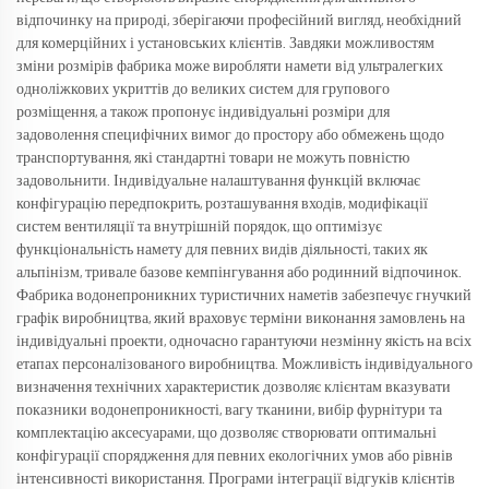
відпочинку на природі, зберігаючи професійний вигляд, необхідний
для комерційних і установських клієнтів. Завдяки можливостям
зміни розмірів фабрика може виробляти намети від ультралегких
одноліжкових укриттів до великих систем для групового
розміщення, а також пропонує індивідуальні розміри для
задоволення специфічних вимог до простору або обмежень щодо
транспортування, які стандартні товари не можуть повністю
задовольнити. Індивідуальне налаштування функцій включає
конфігурацію передпокрить, розташування входів, модифікації
систем вентиляції та внутрішній порядок, що оптимізує
функціональність намету для певних видів діяльності, таких як
альпінізм, тривале базове кемпінгування або родинний відпочинок.
Фабрика водонепроникних туристичних наметів забезпечує гнучкий
графік виробництва, який враховує терміни виконання замовлень на
індивідуальні проекти, одночасно гарантуючи незмінну якість на всіх
етапах персоналізованого виробництва. Можливість індивідуального
визначення технічних характеристик дозволяє клієнтам вказувати
показники водонепроникності, вагу тканини, вибір фурнітури та
комплектацію аксесуарами, що дозволяє створювати оптимальні
конфігурації спорядження для певних екологічних умов або рівнів
інтенсивності використання. Програми інтеграції відгуків клієнтів