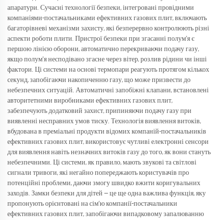
апаратури. Сучасні технології безпеки, інтегровані провідними
компаніями-постачальниками ефективних газових плит, включають
багаторівневі механізми захисту, які безперервно контролюють різні
аспекти роботи плити. Пристрої безпеки при згасанні полум'я є
першою лінією оборони, автоматично перекриваючи подачу газу,
якщо полум'я несподівано згасне через вітер, розлив рідини чи інші
фактори. Ці системи на основі термопари реагують протягом кількох
секунд, запобігаючи накопиченню газу, що може призвести до
небезпечних ситуацій. Автоматичні запобіжні клапани, встановлені
авторитетними виробниками ефективних газових плит,
забезпечують додатковий захист, припиняючи подачу газу при
виявленні несправних умов тиску. Технологія виявлення витоків,
вбудована в преміальні продукти відомих компаній-постачальників
ефективних газових плит, використовує чутливі електронні сенсори
для виявлення навіть незначних витоків газу до того, як вони стануть
небезпечними. Ці системи, як правило, мають звукові та світлові
сигнали тривоги, які негайно попереджають користувачів про
потенційні проблеми, даючи змогу швидко вжити коригувальних
заходів. Замки безпеки для дітей — це ще одна важлива функція, яку
пропонують орієнтовані на сім’ю компанії-постачальники
ефективних газових плит, запобігаючи випадковому запалюванню