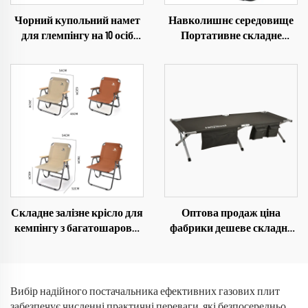
Чорний купольний намет
Навколишнє середовище
для глемпінгу на 10 осіб
Портативне складне
PU3000 мм, туристичний
крісло Алюмінієве крісло
намет для зими
Пляж Похід Кемпінг
Крісло
Складне залізне крісло для
Оптова продаж ціна
кемпінгу з багатошарової
фабрики дешеве складне
тканини 600D Oxford, крісло
проектування регульоване
для пікніку на відкритому
зовнішнє алюмінієве
повітрі
спальне ліжко для
кемпінгу
Вибір надійного постачальника ефективних газових плит
забезпечує численні практичні переваги, які безпосередньо