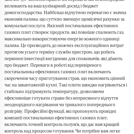
впливають на ваш кулінарний досвід і бюджет
домогосподарства. Найбільш відчутною перевагою є значна
економія палива, що суттєво зменшує щомісячні рахунки за
комунальні послуги. Якісний постачальник ефективних
газових плит створює продукти, які повніше спалюють газ,
максимально використовуючи енергію кожного одиниці
палива. Це призводить до нижчих експлуатаційних витрат
протягом усього терміну служби пристрою, що робить
первинні інвестиції вигідними для споживачів, які дбають
про бюджет. Переваги в роботі від перевіреного
постачальника ефективних газових плит включають
скорочення часу приготування страв, що економить цінний
час на завантаженій кухні. Такі плити швидко нагріваються і
стабільно підтримують температуру, дозволяючи
ефективніше готувати страви без неприємного відчуття
неоднорідного нагрівання чи тривалого попереднього
розігріву. Професійні функції, які пропонують провідні
компанії-постачальники ефективних газових плит,
включають точний контроль полум'я, що дає вам кращий
контроль над процесом готування. Чи потрібне вам легке