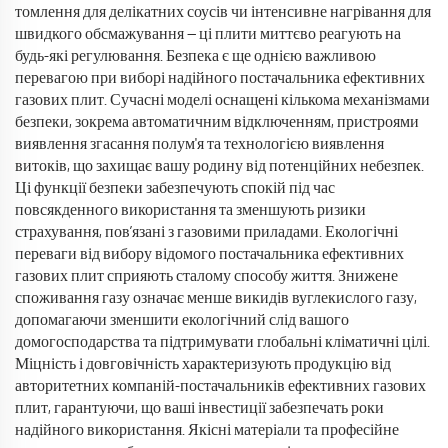
томлення для делікатних соусів чи інтенсивне нагрівання для
швидкого обсмажування — ці плити миттєво реагують на
будь-які регулювання. Безпека є ще однією важливою
перевагою при виборі надійного постачальника ефективних
газових плит. Сучасні моделі оснащені кількома механізмами
безпеки, зокрема автоматичним відключенням, пристроями
виявлення згасання полум'я та технологією виявлення
витоків, що захищає вашу родину від потенційних небезпек.
Ці функції безпеки забезпечують спокій під час
повсякденного використання та зменшують ризики
страхування, пов’язані з газовими приладами. Екологічні
переваги від вибору відомого постачальника ефективних
газових плит сприяють сталому способу життя. Знижене
споживання газу означає менше викидів вуглекислого газу,
допомагаючи зменшити екологічний слід вашого
домогосподарства та підтримувати глобальні кліматичні цілі.
Міцність і довговічність характеризують продукцію від
авторитетних компаній-постачальників ефективних газових
плит, гарантуючи, що ваші інвестиції забезпечать роки
надійного використання. Якісні матеріали та професійне