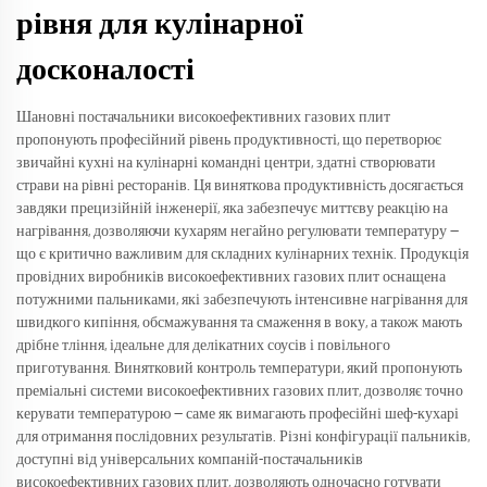
рівня для кулінарної
досконалості
Шановні постачальники високоефективних газових плит
пропонують професійний рівень продуктивності, що перетворює
звичайні кухні на кулінарні командні центри, здатні створювати
страви на рівні ресторанів. Ця виняткова продуктивність досягається
завдяки прецизійній інженерії, яка забезпечує миттєву реакцію на
нагрівання, дозволяючи кухарям негайно регулювати температуру —
що є критично важливим для складних кулінарних технік. Продукція
провідних виробників високоефективних газових плит оснащена
потужними пальниками, які забезпечують інтенсивне нагрівання для
швидкого кипіння, обсмажування та смаження в воку, а також мають
дрібне тління, ідеальне для делікатних соусів і повільного
приготування. Винятковий контроль температури, який пропонують
преміальні системи високоефективних газових плит, дозволяє точно
керувати температурою — саме як вимагають професійні шеф-кухарі
для отримання послідовних результатів. Різні конфігурації пальників,
доступні від універсальних компаній-постачальників
високоефективних газових плит, дозволяють одночасно готувати