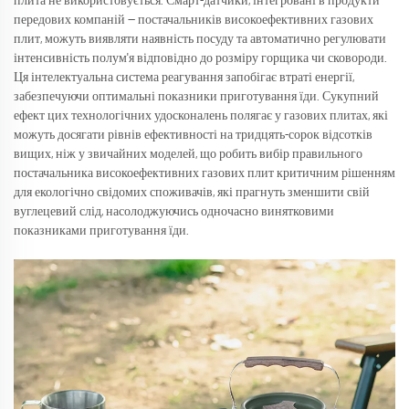
плита не використовується. Смарт-датчики, інтегровані в продукти
передових компаній — постачальників високоефективних газових
плит, можуть виявляти наявність посуду та автоматично регулювати
інтенсивність полум'я відповідно до розміру горщика чи сковороди.
Ця інтелектуальна система реагування запобігає втраті енергії,
забезпечуючи оптимальні показники приготування їди. Сукупний
ефект цих технологічних удосконалень полягає у газових плитах, які
можуть досягати рівнів ефективності на тридцять-сорок відсотків
вищих, ніж у звичайних моделей, що робить вибір правильного
постачальника високоефективних газових плит критичним рішенням
для екологічно свідомих споживачів, які прагнуть зменшити свій
вуглецевий слід, насолоджуючись одночасно винятковими
показниками приготування їди.