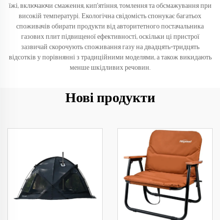
їжі, включаючи смаження, кип'ятіння, томлення та обсмажування при
високій температурі. Екологічна свідомість спонукає багатьох
споживачів обирати продукти від авторитетного постачальника
газових плит підвищеної ефективності, оскільки ці пристрої
зазвичай скорочують споживання газу на двадцять–тридцять
відсотків у порівнянні з традиційними моделями, а також викидають
менше шкідливих речовин.
Нові продукти