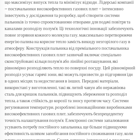
що максимізує випуск тепла та мінімізує відходи. Лідерські компанії
— постачальники високоефективних газових плит — інтенсивно
інвестують у дослідження та розробку, щоб створити системи
пальників із точно спроектованими отворами для подачі повітря та
каналами розподілу полум'я. Ці технологічні інновації забезпечують
повне згоряння кожного молекула газу, максимально перетворюючи
енергію палива на корисне тепло замість викиду незгорілого газу в
атмосферу. Конструкція пальника від преміального постачальника
високоефективних газових плит зазвичай включає спеціально
сконструйовані кільця полум'я або лінійні розташування, які
рівномірно розподіляють тепло по поверхні посуду. Цей рівномірний
розподіл усуває гарячі зони, які можуть призвести до підгоряння їди
в одних місцях та недостигання в інших. Передові матеріали,
використані у виготовленні, такі як литий чавун або нержавіюва
сталь для кришок пальників, підвищують збереження та розподіл
тепла, а також стійкість до корозії та зносу протягом часу. Системи
регулювання температури, розроблені інноваційними виробниками
високоефективних газових плит, забезпечують безпрецедентну
точність налаштування полум'я. Електронні системи запалювання
усувають потребу постійного запальника, ще більше підвищуючи
ефективність шляхом запобігання постійного споживання газу, коли