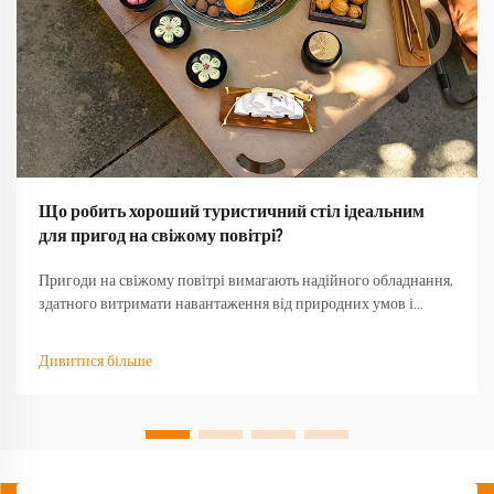
Що робить хороший туристичний стіл ідеальним
для пригод на свіжому повітрі?
Пригоди на свіжому повітрі вимагають надійного обладнання,
здатного витримати навантаження від природних умов і
забезпечити функціональність тоді, коли воно найбільше
потрібне. Якісний туристичний стіл стає основою будь-якого
Дивитися більше
успішного досвіду на природі, перетворюючи базовий
кемпінг...