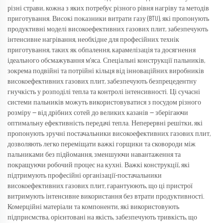
різні страви, кожна з яких потребує різного рівня нагріву та методів
приготування. Високі показники витрати газу (BTU), які пропонують
продуктивні моделі високоефективних газових плит, забезпечують
інтенсивне нагрівання, необхідне для професійних технік
приготування, таких як обпалення, карамелізація та досягнення
ідеального обсмажування м’яса. Спеціальні конструкції пальників,
зокрема подвійні та потрійні кільця від інноваційних виробників
високоефективних газових плит, забезпечують безпрецедентну
гнучкість у розподілі тепла та контролі інтенсивності. Ці сучасні
системи пальників можуть використовуватися з посудом різного
розміру — від дрібних сотей до великих казанів — зберігаючи
оптимальну ефективність передачі тепла. Неперервні решітки, які
пропонують зручні постачальники високоефективних газових плит,
дозволяють легко переміщати важкі горщики та сковороди між
пальниками без підйомання, зменшуючи навантаження та
покращуючи робочий процес на кухні. Важкі конструкції, які
підтримують професійні організації-постачальники
високоефективних газових плит, гарантуюють, що ці пристрої
витримують інтенсивне використання без втрати продуктивності.
Комерційні матеріали та компоненти, які використовують
підприємства, орієнтовані на якість, забезпечують тривкість, що