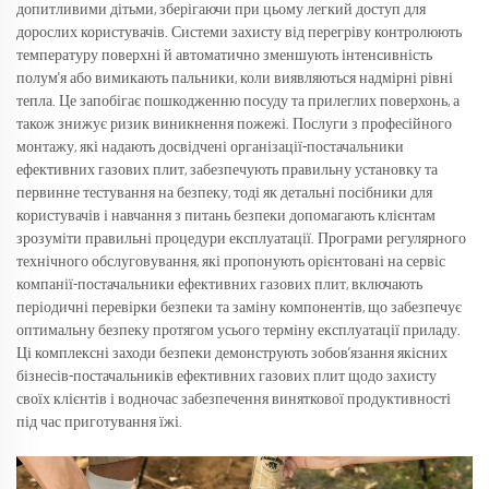
допитливими дітьми, зберігаючи при цьому легкий доступ для
дорослих користувачів. Системи захисту від перегріву контролюють
температуру поверхні й автоматично зменшують інтенсивність
полум'я або вимикають пальники, коли виявляються надмірні рівні
тепла. Це запобігає пошкодженню посуду та прилеглих поверхонь, а
також знижує ризик виникнення пожежі. Послуги з професійного
монтажу, які надають досвідчені організації-постачальники
ефективних газових плит, забезпечують правильну установку та
первинне тестування на безпеку, тоді як детальні посібники для
користувачів і навчання з питань безпеки допомагають клієнтам
зрозуміти правильні процедури експлуатації. Програми регулярного
технічного обслуговування, які пропонують орієнтовані на сервіс
компанії-постачальники ефективних газових плит, включають
періодичні перевірки безпеки та заміну компонентів, що забезпечує
оптимальну безпеку протягом усього терміну експлуатації приладу.
Ці комплексні заходи безпеки демонструють зобов’язання якісних
бізнесів-постачальників ефективних газових плит щодо захисту
своїх клієнтів і водночас забезпечення виняткової продуктивності
під час приготування їжі.