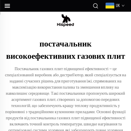
UK
постачальник
високоефективних газових плит
Постачальник газових плит підвищеної ефективності — це
спеціалізований виробник або дистриб'ютор, який спеціалізується на
наданні сучасних рішень для приготування їжі, спрямованих на
максимізацію використання палива та зменшення впливу на
навколишнє середовище. Такі постачальники пропонують широкий
асортимент газових плит, створених за допомогою передових
технологій, що забезпечують кращу теплову продуктивність у
порівнянні з традиційними кухонними приладами. Основні функції
продуктів від постачальника газових плит підвищеної ефективності
включають точний контроль температури, швидке нагрівання та
оптимізовані системи згоряння, які забезпечують повне згоряння