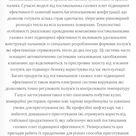
палива. Сучасні моделі від постачальника газових плит підвищеної
ефективності зазвичай мають багатопальникові конфігурації, що
дозволяє готувати кілька страв одночасно, зберігаючи рівномірний
розподіл тепла на всіх кухонних поверхнях. Технологічні
особливості, реалізовані провідними компаніями-постачальниками
газових плит підвищеної ефективності, включають удосконалені
конструкції пальників із спеціально розробленими формами полум'я,
які ефективніше спрямовують тепло до дна посуду. Ці системи часто
оснащені автоматичними системами запалювання, запобіжними
клапанами, що відключаються, та пристроями захисту від згасання
полум'я, що підвищує безпеку користувача під час експлуатації.
Багато продуктів від постачальників газових плит підвищеної
ефективності також мають електронні системи керування, які
дозволяють точно регулювати полум'я та контролювати температуру.
Галузі застосування таких плит охоплюють побутові кухні,
комерційні ресторани, промислові харчові виробництва та зовнішні
умови для приготування їжі. Як професійні шеф-кухарі, так і
любителі домашнього приготування їжі отримують користь від
стабільної продуктивності, яку забезпечує якісний постачальник
газових плит підвищеної ефективності. Універсальність цих
приладів робить їх придатними для різних способів приготування