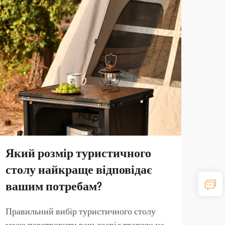
Який розмір туристичного
Як
столу найкраще відповідає
тур
вашим потребам?
по
Правильний вибір туристичного столу
Вибі