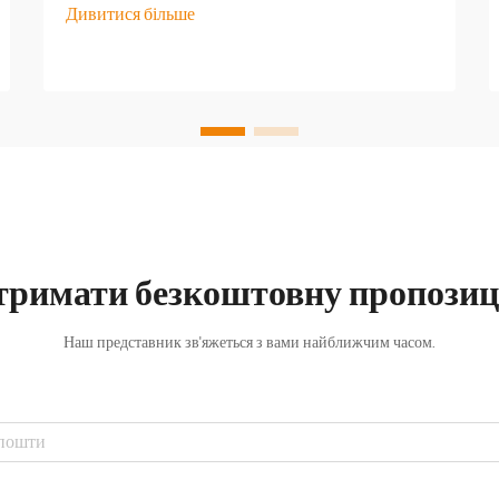
Дивитися більше
визначає довготривалу міцність і
експлуатаційні характеристики. Жорстке
прибережне середовище ставить перед
собою унікальні виклики, які можуть
швидко зруйнувати...
тримати безкоштовну пропозиц
Наш представник зв'яжеться з вами найближчим часом.