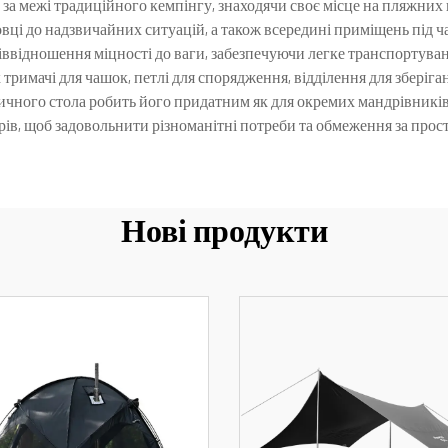
межі традиційного кемпінгу, знаходячи своє місце на пляжних виїзд
овці до надзвичайних ситуацій, а також всередині приміщень під 
іввідношення міцності до ваги, забезпечуючи легке транспортуван
тримачі для чашок, петлі для спорядження, відділення для зберіган
ного стола робить його придатним як для окремих мандрівників, так
рів, щоб задовольнити різноманітні потреби та обмеження за прос
Нові продукти