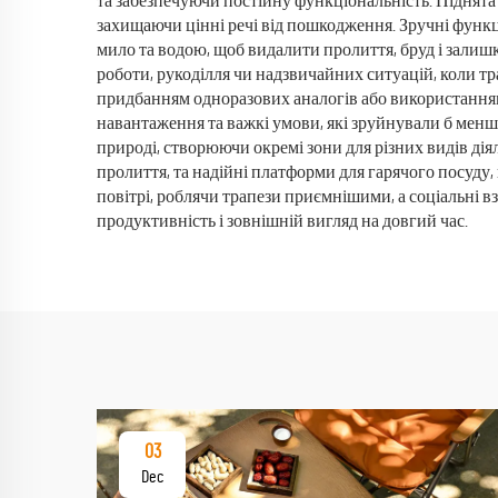
та забезпечуючи постійну функціональність. Піднята п
захищаючи цінні речі від пошкодження. Зручні функц
мило та водою, щоб видалити пролиття, бруд і залишк
роботи, рукоділля чи надзвичайних ситуацій, коли тр
придбанням одноразових аналогів або використанням
навантаження та важкі умови, які зруйнували б мен
природі, створюючи окремі зони для різних видів ді
пролиття, та надійні платформи для гарячого посуду
повітрі, роблячи трапези приємнішими, а соціальні 
продуктивність і зовнішній вигляд на довгий час.
03
Dec