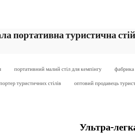
ла портативна туристична сті
л
портативний малий стіл для кемпінгу
фабрика 
портер туристичних стілів
оптовий продавець турист
Ультра-легка