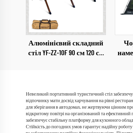
Алюмінієвий складний
Чо
стіл YF-ZZ-10F 90 см 120 см
наме
із піччю та грилем
1
тури
Невеликий портативний туристичний стіл забезпечу
відпочинку мати досвід харчування на рівні ресторані
для зберігання в автодомах, не жертвуючи цінним п
відкритому повітрі на організований та ефективний 
забезпечує стабільну платформу для кухонного облад
Стійкість до погодних умов гарантує надійну роботу