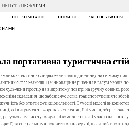
ИНИКНУТЬ ПРОБЛЕМИ!
ПРО КОМПАНІЮ
НОВИНИ
ЗАСТОСУВАННЯ
 З НАМИ
ла портативна туристична сті
важливою частиною спорядження для відпочинку на свіжому повіт
манітних outdoor-заходів. Це інноваційне рішення в галузі меблів
є будь-який простір на відкритому повітрі на зручну обідню, ро
механізм складання, що забезпечує легке транспортування та збер
ручність без втрати функціональності. Сучасні моделі використову
ниці, які витримують жорсткі експлуатаційні умови, зберігаючи с
, регульовану висоту, модульні компоненти, які можна налаштову
корозії, та спеціальними покриттями поверхні, що запобігають по