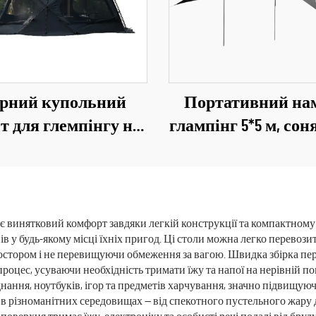
рний купольний
Портативний на
т для глемпінгу на
глампінг 5*5 м, со
0 осіб PU3000 мм,
захист на 3-4 особ
стичний намет для
кемпінгу, для тур
зими
та шукачів при
є винятковий комфорт завдяки легкій конструкції та компактном
в у будь-якому місці їхніх пригод. Ці столи можна легко перевози
ростором і не перевищуючи обмеження за вагою. Швидка збірка пе
процес, усуваючи необхідність тримати їжу та напої на нерівній п
нання, ноутбуків, ігор та предметів харчування, значно підвищуюч
 в різноманітних середовищах — від спекотного пустельного жару