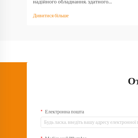
надійного обладнання, здатного
витримати навантаження від природних
Дивитися більше
умов і забезпечити функціональність тоді,
коли воно найбільше потрібне. Якісний
туристичний стіл стає основою будь-якого
успішного досвіду на природі,
перетворюючи базовий кемпінг...
О
Електронна пошта