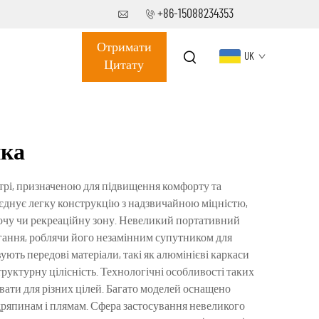
+86-15088234353
Отримати
UK
Цитату
йка
рі, призначеною для підвищення комфорту та
 поєднує легку конструкцію з надзвичайною міцністю,
бочу чи рекреаційну зону. Невеликий портативний
ігання, роблячи його незамінним супутником для
ють передові матеріали, такі як алюмінієві каркаси
труктурну цілісність. Технологічні особливості таких
вати для різних цілей. Багато моделей оснащено
дряпинам і плямам. Сфера застосування невеликого