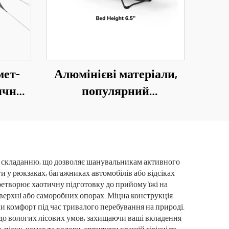
мет-
Алюмінієві матеріали,
нячний
популярний
и для
портативний складний
истів
табурет для кемпінгу,
год
носилки, ліжко з
оксфордської тканини
у складанню, що дозволяє шанувальникам активного
ти у рюкзаках, багажниках автомобілів або відсіках
300d для дорослих
ретворює хаотичну підготовку до прийому їжі на
оверхні або саморобних опорах. Міцна конструкція
и комфорт під час тривалого перебування на природі.
 до вологих лісових умов, захищаючи ваші вкладення