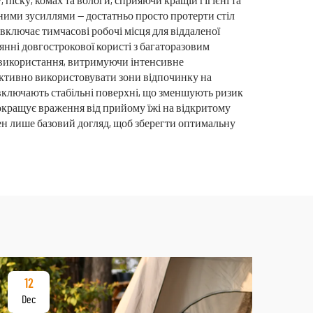
 піску, комах та вологи, сприяючи кращій гігієні та
ними зусиллями — достатньо просто протерти стіл
включає тимчасові робочі місця для віддаленої
янні довгострокової користі з багаторазовим
 використання, витримуючи інтенсивне
ективно використовувати зони відпочинку на
и включають стабільні поверхні, що зменшують ризик
покращує враження від прийому їжі на відкритому
бен лише базовий догляд, щоб зберегти оптимальну
12
17
Dec
De