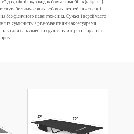
ах, пікніках, заходах біля автомобілів (tailgating),
час свят або тимчасових робочих потреб. Інженерні
ня без фізичного навантаження. Сучасні версії часто
ня та сумісність із різноманітними аксесуарами.
 і для пар, сімей та груп, існують різні варіанти
тором.