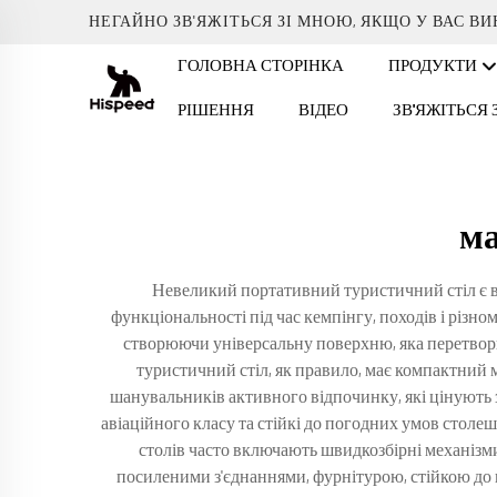
НЕГАЙНО ЗВ'ЯЖІТЬСЯ ЗІ МНОЮ, ЯКЩО У ВАС В
ГОЛОВНА СТОРІНКА
ПРОДУКТИ
РІШЕННЯ
ВІДЕО
ЗВ'ЯЖІТЬСЯ
ма
Невеликий портативний туристичний стіл є 
функціональності під час кемпінгу, походів і різно
створюючи універсальну поверхню, яка перетворю
туристичний стіл, як правило, має компактний 
шанувальників активного відпочинку, які цінують з
авіаційного класу та стійкі до погодних умов столеш
столів часто включають швидкозбірні механізми
посиленими з'єднаннями, фурнітурою, стійкою до 