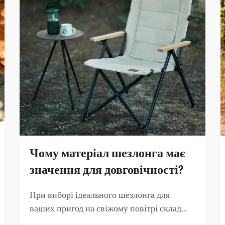
Чому матеріал шезлонга має
значення для довговічності?
При виборі ідеального шезлонга для
ваших пригод на свіжому повітрі склад
матеріалу є найважливішим чинником, що