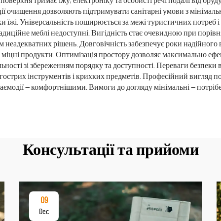
оверхня тримає їжу, електроніку та особисті речі подалі від бруду,
ії очищення дозволяють підтримувати санітарні умови з мінімаль
и їжі. Універсальність поширюється за межі туристичних потреб і 
адиційне меблі недоступні. Вигідність стає очевидною при порівн
 неадекватних рішень. Довговічність забезпечує роки надійного
ш міцні продукти. Оптимізація простору дозволяє максимально еф
яльності зі збереженням порядку та доступності. Переваги безпек
, гострих інструментів і крихких предметів. Професійний вигляд 
взаємодії — комфортнішими. Вимоги до догляду мінімальні — потрі
Консультації та прийоми
09
Dec