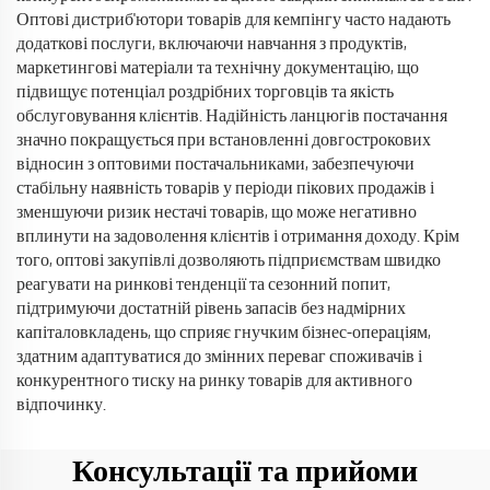
Оптові дистриб'ютори товарів для кемпінгу часто надають
додаткові послуги, включаючи навчання з продуктів,
маркетингові матеріали та технічну документацію, що
підвищує потенціал роздрібних торговців та якість
обслуговування клієнтів. Надійність ланцюгів постачання
значно покращується при встановленні довгострокових
відносин з оптовими постачальниками, забезпечуючи
стабільну наявність товарів у періоди пікових продажів і
зменшуючи ризик нестачі товарів, що може негативно
вплинути на задоволення клієнтів і отримання доходу. Крім
того, оптові закупівлі дозволяють підприємствам швидко
реагувати на ринкові тенденції та сезонний попит,
підтримуючи достатній рівень запасів без надмірних
капіталовкладень, що сприяє гнучким бізнес-операціям,
здатним адаптуватися до змінних переваг споживачів і
конкурентного тиску на ринку товарів для активного
відпочинку.
Консультації та прийоми