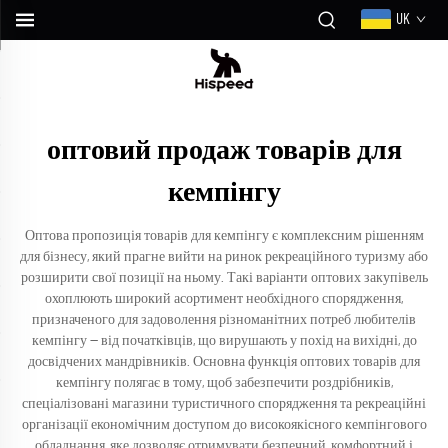
UK
оптовий продаж товарів для
кемпінгу
Оптова пропозиція товарів для кемпінгу є комплексним рішенням
для бізнесу, який прагне вийти на ринок рекреаційного туризму або
розширити свої позиції на ньому. Такі варіанти оптових закупівель
охоплюють широкий асортимент необхідного спорядження,
призначеного для задоволення різноманітних потреб любителів
кемпінгу — від початківців, що вирушають у похід на вихідні, до
досвідчених мандрівників. Основна функція оптових товарів для
кемпінгу полягає в тому, щоб забезпечити роздрібників,
спеціалізовані магазини туристичного спорядження та рекреаційні
організації економічним доступом до високоякісного кемпінгового
обладнання, яке дозволяє отримувати безпечний, комфортний і