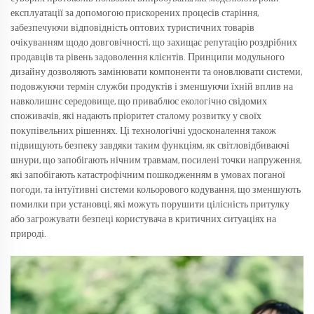
експлуатації за допомогою прискорених процесів старіння,
забезпечуючи відповідність оптових туристичних товарів
очікуванням щодо довговічності, що захищає репутацію роздрібних
продавців та рівень задоволення клієнтів. Принципи модульного
дизайну дозволяють замінювати компоненти та оновлювати системи,
подовжуючи термін служби продуктів і зменшуючи їхній вплив на
навколишнє середовище, що приваблює екологічно свідомих
споживачів, які надають пріоритет сталому розвитку у своїх
покупівельних рішеннях. Ці технологічні удосконалення також
підвищують безпеку завдяки таким функціям, як світловідбиваючі
шнури, що запобігають нічним травмам, посилені точки напруження,
які запобігають катастрофічним пошкодженням в умовах поганої
погоди, та інтуїтивні системи кольорового кодування, що зменшують
помилки при установці, які можуть порушити цілісність притулку
або загрожувати безпеці користувача в критичних ситуаціях на
природі.