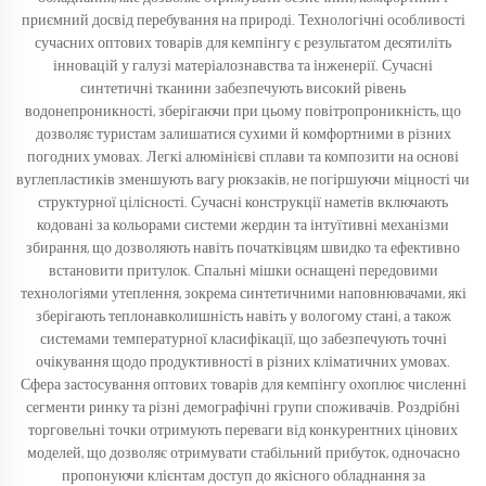
приємний досвід перебування на природі. Технологічні особливості
сучасних оптових товарів для кемпінгу є результатом десятиліть
інновацій у галузі матеріалознавства та інженерії. Сучасні
синтетичні тканини забезпечують високий рівень
водонепроникності, зберігаючи при цьому повітропроникність, що
дозволяє туристам залишатися сухими й комфортними в різних
погодних умовах. Легкі алюмінієві сплави та композити на основі
вуглепластиків зменшують вагу рюкзаків, не погіршуючи міцності чи
структурної цілісності. Сучасні конструкції наметів включають
кодовані за кольорами системи жердин та інтуїтивні механізми
збирання, що дозволяють навіть початківцям швидко та ефективно
встановити притулок. Спальні мішки оснащені передовими
технологіями утеплення, зокрема синтетичними наповнювачами, які
зберігають теплонавколишність навіть у вологому стані, а також
системами температурної класифікації, що забезпечують точні
очікування щодо продуктивності в різних кліматичних умовах.
Сфера застосування оптових товарів для кемпінгу охоплює численні
сегменти ринку та різні демографічні групи споживачів. Роздрібні
торговельні точки отримують переваги від конкурентних цінових
моделей, що дозволяє отримувати стабільний прибуток, одночасно
пропонуючи клієнтам доступ до якісного обладнання за