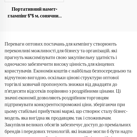
Портативний намет-
глампінг 5*5 м, сонячний
захист на 3-4 особи для
кемпінгу, для туристів та
шукачів пригод
Переваги оптових постачань для кемпінгу створюють
переконливі можливості для бізнесу та організацій, які
прагнуть максимізувати свою закупівельну здатність і
одночасно забезпечити високу цінність для кінцевих
користувачів. Економія коштів є найбільш безпосередньою та
відчутною вигодою, оскільки цінові структури оптової
торгівлі зазвичай пропонують знижки від двадцяти до
п'ятдесяти відсотків порівняно з роздрібними цінами. Ці
значні економії дозволяють роздрібним торговцям
підтримувати конкурентоспроможні ціни, зберігаючи при
цьому стабільні прибуткові маржі, що створює сталу бізнес-
модель, яка вигідна як продавцям, так і споживачам.
Закупівля великих обсягів забезпечує доступ до преміальних
брендів і передових технологій, які інакше могли б бути надто