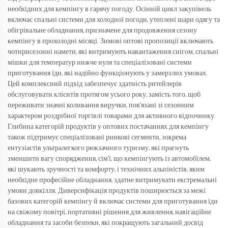
необхідних для кемпінгу в гарячу погоду. Осінній цикл закупівель
включає спальні системи для холодної погоди, утеплені шари одягу та
обігрівальне обладнання, призначене для продовження сезону
кемпінгу в прохолодні місяці. Зимові оптові пропозиції включають
чотирисезонні намети, які витримують навантаження снігом, спальні
мішки для температур нижче нуля та спеціалізовані системи
приготування їди, які надійно функціонують у замерзлих умовах.
Цей комплексний підхід забезпечує здатність ритейлерів
обслуговувати клієнтів протягом усього року, замість того, щоб
переживати значні коливання виручки, пов'язані зі сезонним
характером роздрібної торгівлі товарами для активного відпочинку.
Глибина категорій продуктів у оптових постачаннях для кемпінгу
також підтримує спеціалізовані ринкові сегменти, зокрема
ентузіастів ультралегкого рюкзачного туризму, які прагнуть
зменшити вагу спорядження, сім'ї, що кемпінгують із автомобілем,
які шукають зручності та комфорту, і технічних альпіністів, яким
необхідне професійне обладнання, здатне витримувати екстремальні
умови довкілля. Диверсифікація продуктів поширюється за межі
базових категорій кемпінгу й включає системи для приготування їди
на свіжому повітрі, портативні рішення для живлення, навігаційне
обладнання та засоби безпеки, які покращують загальний досвід