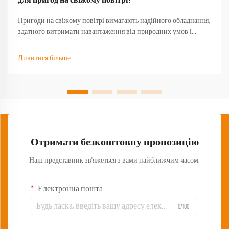
для пригод на свіжому повітрі?
Пригоди на свіжому повітрі вимагають надійного обладнання,
здатного витримати навантаження від природних умов і
забезпечити функціональність тоді, коли воно найбільше
потрібне. Якісний туристичний стіл стає основою будь-якого
Дивитися більше
успішного досвіду на природі, перетворюючи базовий
кемпінг...
Отримати безкоштовну пропозицію
Наш представник зв'яжеться з вами найближчим часом.
Електронна пошта
0/100