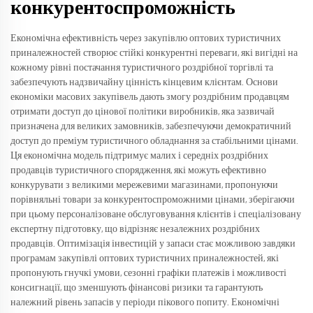
конкурентоспроможність
Економічна ефективність через закупівлю оптових туристичних
приналежностей створює стійкі конкурентні переваги, які вигідні на
кожному рівні постачання туристичного роздрібної торгівлі та
забезпечують надзвичайну цінність кінцевим клієнтам. Основи
економіки масових закупівель дають змогу роздрібним продавцям
отримати доступ до цінової політики виробників, яка зазвичай
призначена для великих замовників, забезпечуючи демократичний
доступ до преміум туристичного обладнання за стабільними цінами.
Ця економічна модель підтримує малих і середніх роздрібних
продавців туристичного спорядження, які можуть ефективно
конкурувати з великими мережевими магазинами, пропонуючи
порівняльні товари за конкурентоспроможними цінами, зберігаючи
при цьому персоналізоване обслуговування клієнтів і спеціалізовану
експертну підготовку, що відрізняє незалежних роздрібних
продавців. Оптимізація інвестицій у запаси стає можливою завдяки
програмам закупівлі оптових туристичних приналежностей, які
пропонують гнучкі умови, сезонні графіки платежів і можливості
консигнації, що зменшують фінансові ризики та гарантують
належний рівень запасів у періоди пікового попиту. Економічні