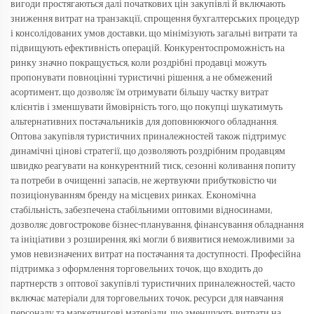
вигоди простягаються далі початкових цін закупівлі й включають
зниження витрат на транзакції, спрощення бухгалтерських процедур
і консолідованих умов доставки, що мінімізують загальні витрати та
підвищують ефективність операцій. Конкурентоспроможність на
ринку значно покращується, коли роздрібні продавці можуть
пропонувати повноцінні туристичні рішення, а не обмежений
асортимент, що дозволяє їм отримувати більшу частку витрат
клієнтів і зменшувати ймовірність того, що покупці шукатимуть
альтернативних постачальників для доповнюючого обладнання.
Оптова закупівля туристичних приналежностей також підтримує
динамічні цінові стратегії, що дозволяють роздрібним продавцям
швидко реагувати на конкурентний тиск, сезонні коливання попиту
та потреби в очищенні запасів, не жертвуючи прибутковістю чи
позиціонуванням бренду на місцевих ринках. Економічна
стабільність, забезпечена стабільними оптовими відносинами,
дозволяє довгострокове бізнес-планування, фінансування обладнання
та ініціативи з розширення, які могли б виявитися неможливими за
умов невизначених витрат на постачання та доступності. Професійна
підтримка з оформлення торговельних точок, що входить до
партнерств з оптової закупівлі туристичних приналежностей, часто
включає матеріали для торговельних точок, ресурси для навчання
персоналу та маркетингові матеріали, що зменшують витрати на