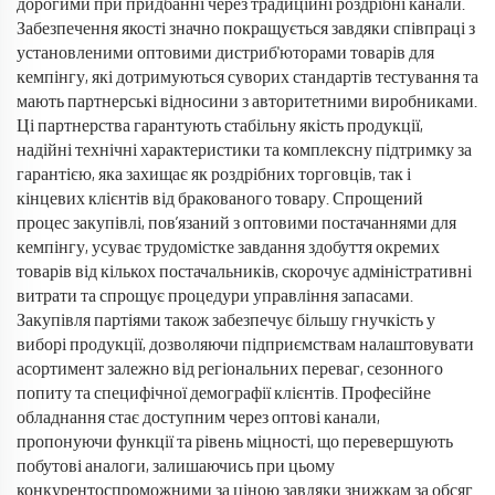
дорогими при придбанні через традиційні роздрібні канали.
Забезпечення якості значно покращується завдяки співпраці з
установленими оптовими дистриб'юторами товарів для
кемпінгу, які дотримуються суворих стандартів тестування та
мають партнерські відносини з авторитетними виробниками.
Ці партнерства гарантують стабільну якість продукції,
надійні технічні характеристики та комплексну підтримку за
гарантією, яка захищає як роздрібних торговців, так і
кінцевих клієнтів від бракованого товару. Спрощений
процес закупівлі, пов’язаний з оптовими постачаннями для
кемпінгу, усуває трудомістке завдання здобуття окремих
товарів від кількох постачальників, скорочує адміністративні
витрати та спрощує процедури управління запасами.
Закупівля партіями також забезпечує більшу гнучкість у
виборі продукції, дозволяючи підприємствам налаштовувати
асортимент залежно від регіональних переваг, сезонного
попиту та специфічної демографії клієнтів. Професійне
обладнання стає доступним через оптові канали,
пропонуючи функції та рівень міцності, що перевершують
побутові аналоги, залишаючись при цьому
конкурентоспроможними за ціною завдяки знижкам за обсяг.