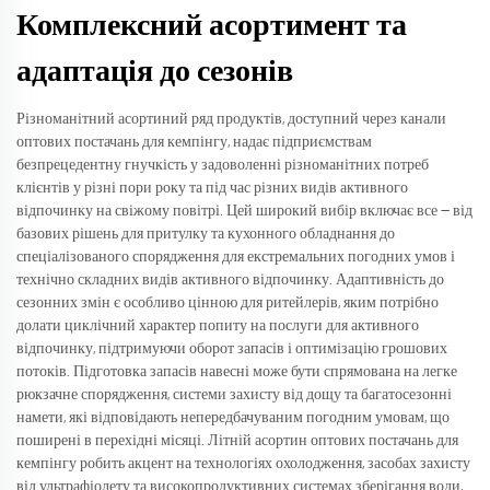
Комплексний асортимент та
адаптація до сезонів
Різноманітний асортиний ряд продуктів, доступний через канали
оптових постачань для кемпінгу, надає підприємствам
безпрецедентну гнучкість у задоволенні різноманітних потреб
клієнтів у різні пори року та під час різних видів активного
відпочинку на свіжому повітрі. Цей широкий вибір включає все — від
базових рішень для притулку та кухонного обладнання до
спеціалізованого спорядження для екстремальних погодних умов і
технічно складних видів активного відпочинку. Адаптивність до
сезонних змін є особливо цінною для ритейлерів, яким потрібно
долати циклічний характер попиту на послуги для активного
відпочинку, підтримуючи оборот запасів і оптимізацію грошових
потоків. Підготовка запасів навесні може бути спрямована на легке
рюкзачне спорядження, системи захисту від дощу та багатосезонні
намети, які відповідають непередбачуваним погодним умовам, що
поширені в перехідні місяці. Літній асортин оптових постачань для
кемпінгу робить акцент на технологіях охолодження, засобах захисту
від ультрафіолету та високопродуктивних системах зберігання води,