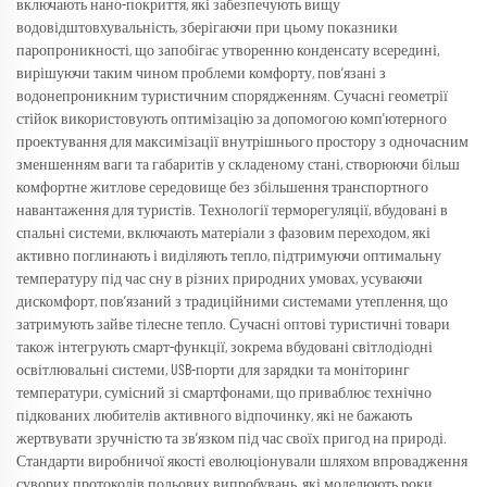
включають нано-покриття, які забезпечують вищу
водовідштовхувальність, зберігаючи при цьому показники
паропроникності, що запобігає утворенню конденсату всередині,
вирішуючи таким чином проблеми комфорту, пов’язані з
водонепроникним туристичним спорядженням. Сучасні геометрії
стійок використовують оптимізацію за допомогою комп'ютерного
проектування для максимізації внутрішнього простору з одночасним
зменшенням ваги та габаритів у складеному стані, створюючи більш
комфортне житлове середовище без збільшення транспортного
навантаження для туристів. Технології терморегуляції, вбудовані в
спальні системи, включають матеріали з фазовим переходом, які
активно поглинають і виділяють тепло, підтримуючи оптимальну
температуру під час сну в різних природних умовах, усуваючи
дискомфорт, пов’язаний з традиційними системами утеплення, що
затримують зайве тілесне тепло. Сучасні оптові туристичні товари
також інтегрують смарт-функції, зокрема вбудовані світлодіодні
освітлювальні системи, USB-порти для зарядки та моніторинг
температури, сумісний зі смартфонами, що приваблює технічно
підкованих любителів активного відпочинку, які не бажають
жертвувати зручністю та зв’язком під час своїх пригод на природі.
Стандарти виробничої якості еволюціонували шляхом впровадження
суворих протоколів польових випробувань, які моделюють роки