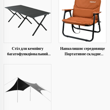
Стіл для кемпінгу
Навколишнє середовище
багатофункціональний
Портативне складне
портативний додатково
крісло Алюмінієве крісло
великий 1,5 м стіл із
Пляж Похід Кемпінг
профільованої сталі
Крісло
кавовий стіл